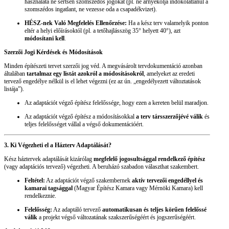
használata ne sértsen szomszédos jogokat (pl. ne árnyékolja indokolatlanul a
szomszédos ingatlant, ne vezesse oda a csapadékvizet).
HÉSZ-nek Való Megfelelés Ellenőrzése:
Ha a kész terv valamelyik ponton
eltér a helyi előírásoktól (pl. a tetőhajlásszög 35° helyett 40°), azt
módosítani kell
.
Szerzői Jogi Kérdések és Módosítások
Minden építészeti tervet szerzői jog véd. A megvásárolt tervdokumentáció azonban
általában
tartalmaz egy listát azokról a módosításokról
, amelyeket az eredeti
tervező engedélye nélkül is el lehet végezni (ez az ún. „engedélyezett változtatások
listája”).
Az adaptációt végző építész felelőssége, hogy ezen a kereten belül maradjon.
Az adaptációt végző építész a módosításokkal
a terv társszerzőjévé válik
és
teljes felelősséget vállal a végső dokumentációért.
3. Ki Végezheti el a Házterv Adaptálását?
Kész háztervek adaptálását kizárólag
megfelelő jogosultsággal rendelkező építész
(vagy adaptációs tervező) végezheti. A beruházó szabadon választhat szakembert.
Feltétel:
Az adaptációt végző szakembernek
aktív tervezői engedéllyel és
kamarai tagsággal
(Magyar Építész Kamara vagy Mérnöki Kamara) kell
rendelkeznie.
Felelősség:
Az adaptáló tervező
automatikusan és teljes körűen felelőssé
válik
a projekt végső változatának szakszerűségéért és jogszerűségéért.