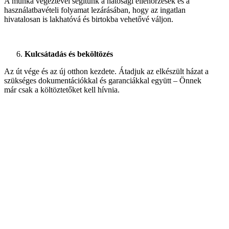
A munka végeztével segítünk a hatósági ellenőrzések és a
használatbavételi folyamat lezárásában, hogy az ingatlan
hivatalosan is lakhatóvá és birtokba vehetővé váljon.
Kulcsátadás és beköltözés
Az út vége és az új otthon kezdete. Átadjuk az elkészült házat a
szükséges dokumentációkkal és garanciákkal együtt – Önnek
már csak a költöztetőket kell hívnia.