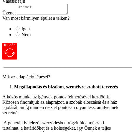
Válassz fájlt
Üzenet
Van most bármilyen épület a telken?
Igen
Nem
Küldés
———————————————————————————
Mik az adaptáció lépései?
Megállapodás és bizalom
,
személyre szabott tervezés
A közös munka az igények pontos felmérésével kezdődik.
Közösen finomítjuk az alaprajzot, a szobák elosztását és a ház
tájolását, amíg minden részlet pontosan olyan lesz, amilyennek
szeretné.
A generálkivitelezői szerződésben rögzítjük a műszaki
tartalmat, a határidőket és a költségeket, így Önnek a teljes