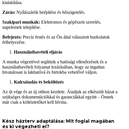
kialakítása.
Zárás:
Nyílászárók beépítése és hőszigetelés.
Szakipari munkák:
Elektromos és gépészeti szerelés,
napelemek telepítése.
Befejezés:
Precíz festés és az Ön által választott burkolatok
felhelyezése.
Használatbavételi eljárás
A munka végeztével segítünk a hatósági ellenőrzések és a
használatbavételi folyamat lezárásában, hogy az ingatlan
hivatalosan is lakhatóvá és birtokba vehetővé váljon.
Kulcsátadás és beköltözés
Az út vége és az új otthon kezdete. Átadjuk az elkészült házat a
szükséges dokumentációkkal és garanciákkal együtt – Önnek
már csak a költöztetőket kell hívnia.
Kész házterv adaptálása: Mit foglal magában
és ki végezheti el?