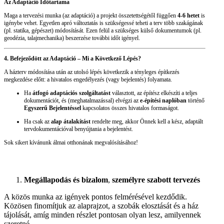
Az Adaptáció Időtartama
Maga a tervezési munka (az adaptáció) a projekt összetettségétől függően
4-6 hetet
is
igénybe vehet. Egyetlen apró változtatás is szükségessé teheti a terv több szakágának
(pl. statika, gépészet) módosítását. Ezen felül a szükséges külső dokumentumok (pl.
geodézia, talajmechanika) beszerzése további időt igényel.
4. Befejeződött az Adaptáció – Mi a Következő Lépés?
A házterv módosítása után az utolsó lépés következik a tényleges építkezés
megkezdése előtt: a hivatalos engedélyezés (vagy bejelentés) folyamata.
Ha
átfogó adaptációs szolgáltatást
választott, az építész elkészíti a teljes
dokumentációt, és (meghatalmazással) elvégzi az
e-építési naplóban
történő
Egyszerű Bejelentéssel
kapcsolatos összes hivatalos formaságot.
Ha csak az
alap átalakítást
rendelte meg, akkor Önnek kell a kész, adaptált
tervdokumentációval benyújtania a bejelentést.
Sok sikert kívánunk álmai otthonának megvalósításához!
Megállapodás és bizalom
,
személyre szabott tervezés
A közös munka az igények pontos felmérésével kezdődik.
Közösen finomítjuk az alaprajzot, a szobák elosztását és a ház
tájolását, amíg minden részlet pontosan olyan lesz, amilyennek
szeretné.