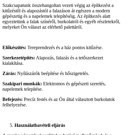
Szakcsapatunk összehangoltan vezeti végig az építkezést a
kitűzéstől és alapozástól a falazáson át egészen a modern
gépészetig és a napelemek telepítéséig. Az építkezés alatt
egyeztetünk a falak színéről, burkolatról és egyéb részletekről,
melyeket Ön választ az elérhető palettáról.
Előkészítés:
Tereprendezés és a ház pontos kitűzése.
Szerkezetépítés:
Alapozás, falazás és a tetőszerkezet
kialakítása.
Zárás:
Nyílászárók beépítése és hőszigetelés.
Szakipari munkák:
Elektromos és gépészeti szerelés,
napelemek telepítése.
Befejezés:
Precíz festés és az Ön által választott burkolatok
felhelyezése.
Használatbavételi eljárás