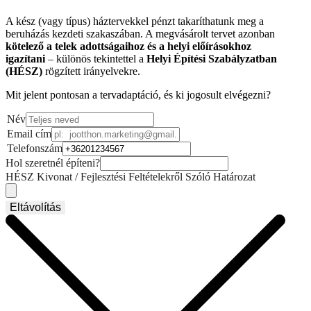
A kész (vagy típus) háztervekkel pénzt takaríthatunk meg a
beruházás kezdeti szakaszában. A megvásárolt tervet azonban
kötelező a telek adottságaihoz és a helyi előírásokhoz
igazítani
– különös tekintettel a
Helyi Építési Szabályzatban
(HÉSZ)
rögzített irányelvekre.
Mit jelent pontosan a tervadaptáció, és ki jogosult elvégezni?
Név
Email cím
Telefonszám
Hol szeretnél építeni?
HÉSZ Kivonat / Fejlesztési Feltételekről Szóló Határozat
Eltávolítás