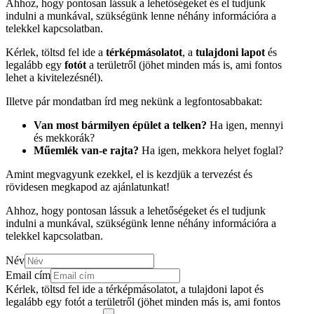
Ahhoz, hogy pontosan lássuk a lehetőségeket és el tudjunk
indulni a munkával, szükségünk lenne néhány információra a
telekkel kapcsolatban.
Kérlek, töltsd fel ide a
térképmásolatot
, a
tulajdoni lapot
és
legalább egy
fotót
a területről (jöhet minden más is, ami fontos
lehet a kivitelezésnél).
Illetve pár mondatban írd meg nekünk a legfontosabbakat:
Van most bármilyen épület a telken?
Ha igen, mennyi
és mekkorák?
Műemlék van-e rajta?
Ha igen, mekkora helyet foglal?
Amint megvagyunk ezekkel, el is kezdjük a tervezést és
rövidesen megkapod az ajánlatunkat!
Ahhoz, hogy pontosan lássuk a lehetőségeket és el tudjunk
indulni a munkával, szükségünk lenne néhány információra a
telekkel kapcsolatban.
Név
Email cím
Kérlek, töltsd fel ide a térképmásolatot, a tulajdoni lapot és
legalább egy fotót a területről (jöhet minden más is, ami fontos