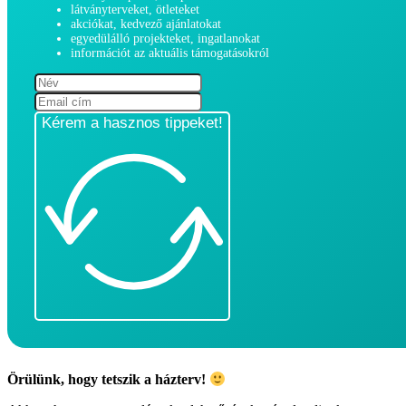
látványterveket, ötleteket
akciókat, kedvező ajánlatokat
egyedülálló projekteket, ingatlanokat
információt az aktuális támogatásokról
Kérem a hasznos tippeket!
Örülünk, hogy tetszik a házterv!