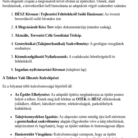
Nem elegendő csupán a megvásárolt tervet elvinni az építészhez. Önnek, mint
beruházónak, a következőket kell biztosítania az adaptációt végző szakember számára:
HÉSZ Kivonat / Fejlesztési Feltételekről Szóló Határozat:
Az övezeti
besorolásról szóló hivatalos irat.
A Megvásárolt Kész Terv
teljes dokumentációja (minden szakág).
Aktuális, Tervezési Célú Geodéziai Térkép.
Geotechnikai (Talajmechanikai) Szakvélemény:
A geológiai vizsgálatok
eredménye.
Közműszolgáltatói Nyilatkozatok:
A csatlakozási lehetőségekről és
feltételekről.
Ingatlan-nyilvántartási Kivonat
(tulajdoni lap).
A Telekre Való Illesztés Kulcslépései
Ez a folyamat több kulcsfontosságú lépésből áll:
Az Épület Elhelyezése:
Az adaptáló építész meghatározza az épület pontos
helyét a telken. Ennek meg kell felelnie az
OTÉK
és
HÉSZ
előírásoknak
(oldalkert, előkert, hátsókert mérete, telektávolságok, parkolóhelyek
kialakítása).
Talajviszonyokhoz Igazítás:
Az alapozást szinte mindig újra kell méretezni
a
geotechnikai szakvélemény
alapján (figyelembe véve a talaj teherbírását,
talajvízszintet és fagyhatárt), hogy az épület stabilan és biztonságosan álljon.
Hatásterület Vizsgálata:
Kulcsfontosságú szempont, hogy az épület