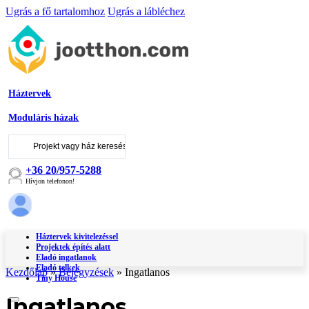
Ugrás a fő tartalomhoz
Ugrás a lábléchez
Háztervek
Moduláris házak
Keresés
...
+36 20/957-5288
Hívjon telefonon!
Háztervek kivitelezéssel
Projektek építés alatt
Eladó ingatlanok
Eladó telkek
Kezdőlap
»
Bejegyzések
»
Ingatlanos
Tiny House
Ingatlanos