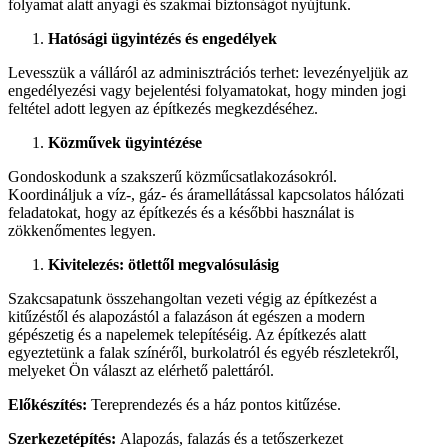
folyamat alatt anyagi és szakmai biztonságot nyújtunk.
Hatósági ügyintézés és engedélyek
Levesszük a válláról az adminisztrációs terhet: levezényeljük az
engedélyezési vagy bejelentési folyamatokat, hogy minden jogi
feltétel adott legyen az építkezés megkezdéséhez.
Közművek ügyintézése
Gondoskodunk a szakszerű közműcsatlakozásokról.
Koordináljuk a víz-, gáz- és áramellátással kapcsolatos hálózati
feladatokat, hogy az építkezés és a későbbi használat is
zökkenőmentes legyen.
Kivitelezés: ötlettől megvalósulásig
Szakcsapatunk összehangoltan vezeti végig az építkezést a
kitűzéstől és alapozástól a falazáson át egészen a modern
gépészetig és a napelemek telepítéséig. Az építkezés alatt
egyeztetünk a falak színéről, burkolatról és egyéb részletekről,
melyeket Ön választ az elérhető palettáról.
Előkészítés:
Tereprendezés és a ház pontos kitűzése.
Szerkezetépítés:
Alapozás, falazás és a tetőszerkezet