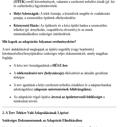
(
OTÉK
) eredő követelmények, valamint a szerkezeti terhelési zónák (pl. hó-
és szélterhelés) figyelembevétele.
Helyi Adottságok:
A telek formája, a közművek megléte és csatlakozási
pontjai, a szomszédos épületek elhelyezkedése.
Környezeti Hatás:
Az építkezés és a kész épület hatása a szomszédos
telkekre (pl. árnyékolás, csapadékvíz-elvezetés) és az ennek
minimalizálásához szükséges intézkedések.
Mit kapok az adaptációs folyamat eredményeként?
A terv átalakításával megkapjuk az építési engedély (vagy bejelentés)
kérelmezéséhez/benyújtásához szükséges teljes dokumentációt, amely magában
foglalja:
A kész terv hozzáigazítását a
HÉSZ-hez
.
A
telekrendezési terv (helyszínrajz)
elkészítését az aktuális geodéziai
térképre.
A terv igazítását a helyi szerkezeti terhelési zónákhoz és a talajmechanikai
adottságokhoz (
alapozás méretezésének felülvizsgálata
).
Az adaptációt végző építész
átveszi az épülettervezői felelősséget
a
módosított tervért.
2. A Terv Telekre Való Adaptálásának Lépései
Szükséges Dokumentumok az Adaptáció Elindításához