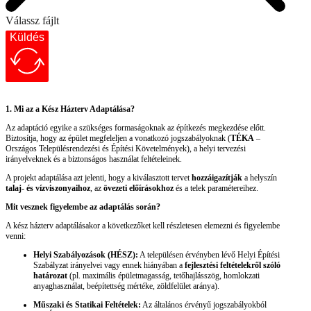
Válassz fájlt
Küldés
1. Mi az a Kész Házterv Adaptálása?
Az adaptáció egyike a szükséges formaságoknak az építkezés megkezdése előtt.
Biztosítja, hogy az épület megfeleljen a vonatkozó jogszabályoknak (
TÉKA
–
Országos Településrendezési és Építési Követelmények), a helyi tervezési
irányelveknek és a biztonságos használat feltételeinek.
A projekt adaptálása azt jelenti, hogy a kiválasztott tervet
hozzáigazítják
a helyszín
talaj- és vízviszonyaihoz
, az
övezeti előírásokhoz
és a telek paramétereihez.
Mit vesznek figyelembe az adaptálás során?
A kész házterv adaptálásakor a következőket kell részletesen elemezni és figyelembe
venni:
Helyi Szabályozások (HÉSZ):
A településen érvényben lévő Helyi Építési
Szabályzat irányelvei vagy ennek hiányában a
fejlesztési feltételekről szóló
határozat
(pl. maximális épületmagasság, tetőhajlásszög, homlokzati
anyaghasználat, beépítettség mértéke, zöldfelület aránya).
Műszaki és Statikai Feltételek:
Az általános érvényű jogszabályokból