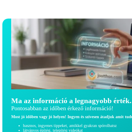
Ma az információ a legnagyobb érték.
Pontosabban az időben érkező információ!
Most jó időben vagy jó helyen! Ingyen és szívesen átadjuk amit tu
hasznos, ingyenes tippeket, amikkel gyakran spórolhatsz
látványos építési, telepítési videókat