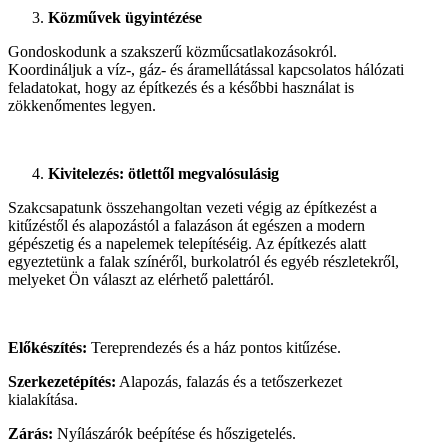
Közművek ügyintézése
Gondoskodunk a szakszerű közműcsatlakozásokról.
Koordináljuk a víz-, gáz- és áramellátással kapcsolatos hálózati
feladatokat, hogy az építkezés és a későbbi használat is
zökkenőmentes legyen.
Kivitelezés: ötlettől megvalósulásig
Szakcsapatunk összehangoltan vezeti végig az építkezést a
kitűzéstől és alapozástól a falazáson át egészen a modern
gépészetig és a napelemek telepítéséig. Az építkezés alatt
egyeztetünk a falak színéről, burkolatról és egyéb részletekről,
melyeket Ön választ az elérhető palettáról.
Előkészítés:
Tereprendezés és a ház pontos kitűzése.
Szerkezetépítés:
Alapozás, falazás és a tetőszerkezet
kialakítása.
Zárás:
Nyílászárók beépítése és hőszigetelés.