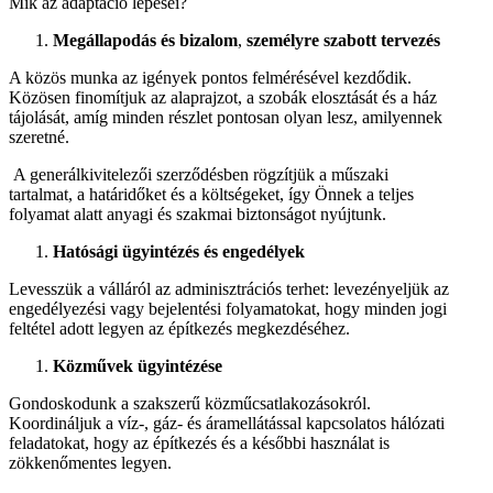
Mik az adaptáció lépései?
Megállapodás és bizalom
,
személyre szabott tervezés
A közös munka az igények pontos felmérésével kezdődik.
Közösen finomítjuk az alaprajzot, a szobák elosztását és a ház
tájolását, amíg minden részlet pontosan olyan lesz, amilyennek
szeretné.
A generálkivitelezői szerződésben rögzítjük a műszaki
tartalmat, a határidőket és a költségeket, így Önnek a teljes
folyamat alatt anyagi és szakmai biztonságot nyújtunk.
Hatósági ügyintézés és engedélyek
Levesszük a válláról az adminisztrációs terhet: levezényeljük az
engedélyezési vagy bejelentési folyamatokat, hogy minden jogi
feltétel adott legyen az építkezés megkezdéséhez.
Közművek ügyintézése
Gondoskodunk a szakszerű közműcsatlakozásokról.
Koordináljuk a víz-, gáz- és áramellátással kapcsolatos hálózati
feladatokat, hogy az építkezés és a későbbi használat is
zökkenőmentes legyen.