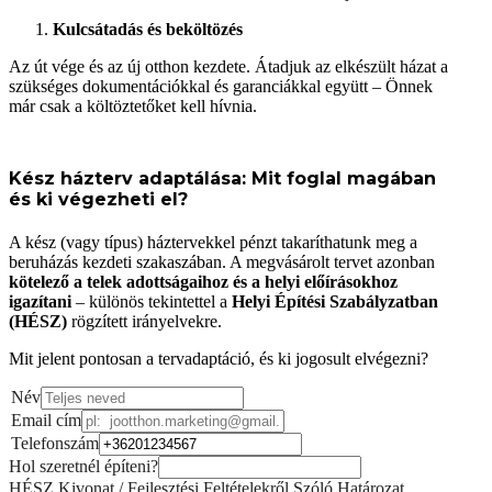
Kulcsátadás és beköltözés
Az út vége és az új otthon kezdete. Átadjuk az elkészült házat a
szükséges dokumentációkkal és garanciákkal együtt – Önnek
már csak a költöztetőket kell hívnia.
Kész házterv adaptálása: Mit foglal magában
és ki végezheti el?
A kész (vagy típus) háztervekkel pénzt takaríthatunk meg a
beruházás kezdeti szakaszában. A megvásárolt tervet azonban
kötelező a telek adottságaihoz és a helyi előírásokhoz
igazítani
– különös tekintettel a
Helyi Építési Szabályzatban
(HÉSZ)
rögzített irányelvekre.
Mit jelent pontosan a tervadaptáció, és ki jogosult elvégezni?
Név
Email cím
Telefonszám
Hol szeretnél építeni?
HÉSZ Kivonat / Fejlesztési Feltételekről Szóló Határozat