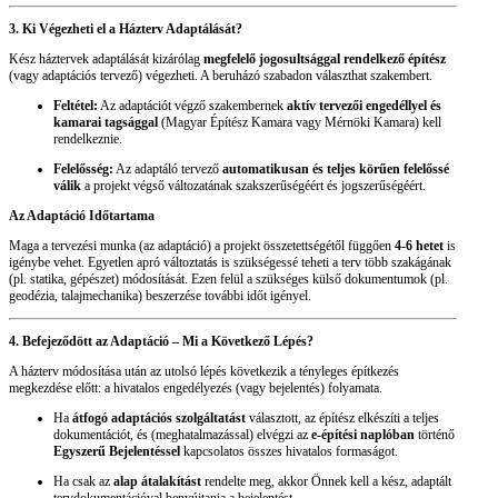
3. Ki Végezheti el a Házterv Adaptálását?
Kész háztervek adaptálását kizárólag
megfelelő jogosultsággal rendelkező építész
(vagy adaptációs tervező) végezheti. A beruházó szabadon választhat szakembert.
Feltétel:
Az adaptációt végző szakembernek
aktív tervezői engedéllyel és
kamarai tagsággal
(Magyar Építész Kamara vagy Mérnöki Kamara) kell
rendelkeznie.
Felelősség:
Az adaptáló tervező
automatikusan és teljes körűen felelőssé
válik
a projekt végső változatának szakszerűségéért és jogszerűségéért.
Az Adaptáció Időtartama
Maga a tervezési munka (az adaptáció) a projekt összetettségétől függően
4-6 hetet
is
igénybe vehet. Egyetlen apró változtatás is szükségessé teheti a terv több szakágának
(pl. statika, gépészet) módosítását. Ezen felül a szükséges külső dokumentumok (pl.
geodézia, talajmechanika) beszerzése további időt igényel.
4. Befejeződött az Adaptáció – Mi a Következő Lépés?
A házterv módosítása után az utolsó lépés következik a tényleges építkezés
megkezdése előtt: a hivatalos engedélyezés (vagy bejelentés) folyamata.
Ha
átfogó adaptációs szolgáltatást
választott, az építész elkészíti a teljes
dokumentációt, és (meghatalmazással) elvégzi az
e-építési naplóban
történő
Egyszerű Bejelentéssel
kapcsolatos összes hivatalos formaságot.
Ha csak az
alap átalakítást
rendelte meg, akkor Önnek kell a kész, adaptált