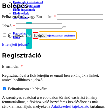
Háztervek kivitelezéssel
Belépés
Projektek építés alatt
Eladó ingatlanok
Eladó telkek
Kötelező
Felhasználónév vagy Email cím
*
Tiny House
Kötelező
Jelszó
*
Kapcsolat
Emlékezz rám
Belépés
Projektválasztási asszisztens
Hírek
Elfelejtett jelszó?
Regisztráció
Kötelező
E-mail cím
*
Regisztrációval a fiók létrejön és email-ben elküldjük a linket,
amivel beállítható a jelszó.
Feliratkozom a hírlevélre
A személyes adatokat a weboldalon történő vásárlási élmény
fenntartásához, a fiókhoz való hozzáférés kezeléséhez és más
célokra használjuk, melyeket a
Adatkezelési tájékoztató
tartalmaz.