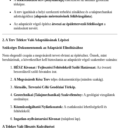
A
telekrendezési terv (helyszínrajz)
elkészítését az aktuális geodéziai
térképre.
A terv igazítását a helyi szerkezeti terhelési zónákhoz és a talajmechanikai
adottságokhoz (
alapozás méretezésének felülvizsgálata
).
Az adaptációt végző építész
átveszi az épülettervezői felelősséget
a
módosított tervért.
2. A Terv Telekre Való Adaptálásának Lépései
Szükséges Dokumentumok az Adaptáció Elindításához
Nem elegendő csupán a megvásárolt tervet elvinni az építészhez. Önnek, mint
beruházónak, a következőket kell biztosítania az adaptációt végző szakember számára:
HÉSZ Kivonat / Fejlesztési Feltételekről Szóló Határozat:
Az övezeti
besorolásról szóló hivatalos irat.
A Megvásárolt Kész Terv
teljes dokumentációja (minden szakág).
Aktuális, Tervezési Célú Geodéziai Térkép.
Geotechnikai (Talajmechanikai) Szakvélemény:
A geológiai vizsgálatok
eredménye.
Közműszolgáltatói Nyilatkozatok:
A csatlakozási lehetőségekről és
feltételekről.
Ingatlan-nyilvántartási Kivonat
(tulajdoni lap).
A Telekre Való Illesztés Kulcslépései