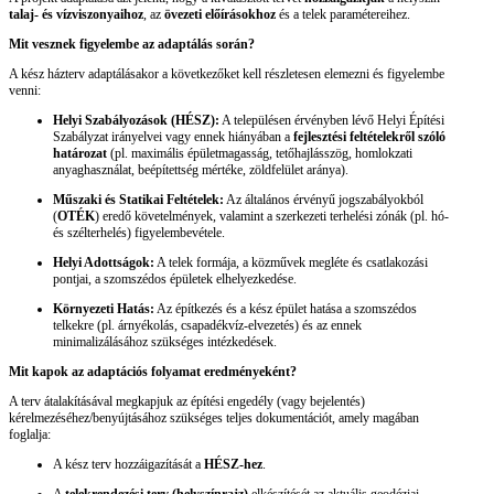
talaj- és vízviszonyaihoz
, az
övezeti előírásokhoz
és a telek paramétereihez.
Mit vesznek figyelembe az adaptálás során?
A kész házterv adaptálásakor a következőket kell részletesen elemezni és figyelembe
venni:
Helyi Szabályozások (HÉSZ):
A településen érvényben lévő Helyi Építési
Szabályzat irányelvei vagy ennek hiányában a
fejlesztési feltételekről szóló
határozat
(pl. maximális épületmagasság, tetőhajlásszög, homlokzati
anyaghasználat, beépítettség mértéke, zöldfelület aránya).
Műszaki és Statikai Feltételek:
Az általános érvényű jogszabályokból
(
OTÉK
) eredő követelmények, valamint a szerkezeti terhelési zónák (pl. hó-
és szélterhelés) figyelembevétele.
Helyi Adottságok:
A telek formája, a közművek megléte és csatlakozási
pontjai, a szomszédos épületek elhelyezkedése.
Környezeti Hatás:
Az építkezés és a kész épület hatása a szomszédos
telkekre (pl. árnyékolás, csapadékvíz-elvezetés) és az ennek
minimalizálásához szükséges intézkedések.
Mit kapok az adaptációs folyamat eredményeként?
A terv átalakításával megkapjuk az építési engedély (vagy bejelentés)
kérelmezéséhez/benyújtásához szükséges teljes dokumentációt, amely magában
foglalja:
A kész terv hozzáigazítását a
HÉSZ-hez
.