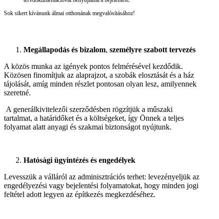
tervdokumentációval benyújtania a bejelentést.
Sok sikert kívánunk álmai otthonának megvalósításához!
Megállapodás és bizalom
,
személyre szabott tervezés
A közös munka az igények pontos felmérésével kezdődik.
Közösen finomítjuk az alaprajzot, a szobák elosztását és a ház
tájolását, amíg minden részlet pontosan olyan lesz, amilyennek
szeretné.
A generálkivitelezői szerződésben rögzítjük a műszaki
tartalmat, a határidőket és a költségeket, így Önnek a teljes
folyamat alatt anyagi és szakmai biztonságot nyújtunk.
Hatósági ügyintézés és engedélyek
Levesszük a válláról az adminisztrációs terhet: levezényeljük az
engedélyezési vagy bejelentési folyamatokat, hogy minden jogi
feltétel adott legyen az építkezés megkezdéséhez.