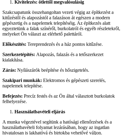
Kivitelezés: ötlettől megvalósulásig
Szakcsapatunk összehangoltan vezeti végig az építkezést a
kitűzéstől és alapozástól a falazáson át egészen a modern
gépészetig és a napelemek telepítéséig. Az építkezés alatt
egyeztetünk a falak színéről, burkolatról és egyéb részletekről,
melyeket Ön választ az elérhető palettáról.
Előkészítés:
Tereprendezés és a ház pontos kitűzése.
Szerkezetépítés:
Alapozás, falazás és a tetőszerkezet
kialakítása.
Zárás:
Nyílászárók beépítése és hőszigetelés.
Szakipari munkák:
Elektromos és gépészeti szerelés,
napelemek telepítése.
Befejezés:
Precíz festés és az Ön által választott burkolatok
felhelyezése.
Használatbavételi eljárás
A munka végeztével segítünk a hatósági ellenőrzések és a
használatbavételi folyamat lezárásában, hogy az ingatlan
hivatalosan is lakhatóvá és birtokba vehetővé váljon.