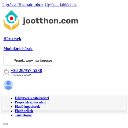
Ugrás a fő tartalomhoz
Ugrás a lábléchez
Háztervek
Moduláris házak
Keresés
...
+36 20/957-5288
Hívjon telefonon!
Háztervek kivitelezéssel
Projektek építés alatt
Eladó ingatlanok
Eladó telkek
Tiny House