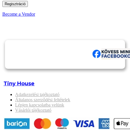
Regisztráció
Become a Vendor
Tiny House
Adatkezelési tajékoztató
Általanos szerződési feltételek
Lépjen kapcsolatba velünk
Vásárlói tájékoztató