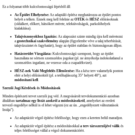
Ez a folyamat több kulcsfontosságú lépésből áll:
Az Épület Elhelyezése:
Az adaptáló építész meghatározza az épület pontos
helyét a telken. Ennek meg kell felelnie az
OTÉK
és
HÉSZ
előírásoknak
(oldalkert, előkert, hátsókert mérete, telektávolságok, parkolóhelyek
kialakítása).
Talajviszonyokhoz Igazítás:
Az alapozást szinte mindig újra kell méretezni
a
geotechnikai szakvélemény
alapján (figyelembe véve a talaj teherbírását,
talajvízszintet és fagyhatárt), hogy az épület stabilan és biztonságosan álljon.
Hatásterület Vizsgálata:
Kulcsfontosságú szempont, hogy az épület
használata ne sértsen szomszédos jogokat (pl. ne árnyékolja indokolatlanul a
szomszédos ingatlant, ne vezesse oda a csapadékvizet).
HÉSZ-nek Való Megfelelés Ellenőrzése:
Ha a kész terv valamelyik ponton
eltér a helyi előírásoktól (pl. a tetőhajlásszög 35° helyett 40°), azt
módosítani kell
.
Szerzői Jogi Kérdések és Módosítások
Minden építészeti tervet szerzői jog véd. A megvásárolt tervdokumentáció azonban
általában
tartalmaz egy listát azokról a módosításokról
, amelyeket az eredeti
tervező engedélye nélkül is el lehet végezni (ez az ún. „engedélyezett változtatások
listája”).
Az adaptációt végző építész felelőssége, hogy ezen a kereten belül maradjon.
Az adaptációt végző építész a módosításokkal
a terv társszerzőjévé válik
és
teljes felelősséget vállal a végső dokumentációért.