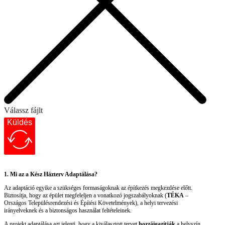
Válassz fájlt
Küldés
1. Mi az a Kész Házterv Adaptálása?
Az adaptáció egyike a szükséges formaságoknak az építkezés megkezdése előtt.
Biztosítja, hogy az épület megfeleljen a vonatkozó jogszabályoknak (
TÉKA
–
Országos Településrendezési és Építési Követelmények), a helyi tervezési
irányelveknek és a biztonságos használat feltételeinek.
A projekt adaptálása azt jelenti, hogy a kiválasztott tervet
hozzáigazítják
a helyszín