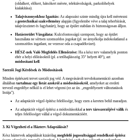
(oldalkert, előkert, hátsókert mérete, telektávolságok, parkolóhelyek
kialakítása).
Talajviszonyokhoz Igazítás:
Az alapozást szinte mindig újra kell méretezni
a
geotechnikai szakvélemény
alapján (figyelembe véve a talaj teherbírását,
talajvízszintet és fagyhatárt), hogy az épület stabilan és biztonságosan álljon.
Hatásterület Vizsgálata:
Kulcsfontosságú szempont, hogy az épület
használata ne sértsen szomszédos jogokat (pl. ne árnyékolja indokolatlanul a
szomszédos ingatlant, ne vezesse oda a csapadékvizet).
HÉSZ-nek Való Megfelelés Ellenőrzése:
Ha a kész terv valamelyik ponton
eltér a helyi előírásoktól (pl. a tetőhajlásszög 35° helyett 40°), azt
módosítani kell
.
Szerzői Jogi Kérdések és Módosítások
Minden építészeti tervet szerzői jog véd. A megvásárolt tervdokumentáció azonban
általában
tartalmaz egy listát azokról a módosításokról
, amelyeket az eredeti
tervező engedélye nélkül is el lehet végezni (ez az ún. „engedélyezett változtatások
listája”).
Az adaptációt végző építész felelőssége, hogy ezen a kereten belül maradjon.
Az adaptációt végző építész a módosításokkal
a terv társszerzőjévé válik
és
teljes felelősséget vállal a végső dokumentációért.
3. Ki Végezheti el a Házterv Adaptálását?
Kész háztervek adaptálását kizárólag
megfelelő jogosultsággal rendelkező építész
(vagy adaptációs tervező) végezheti. A beruházó szabadon választhat szakembert.