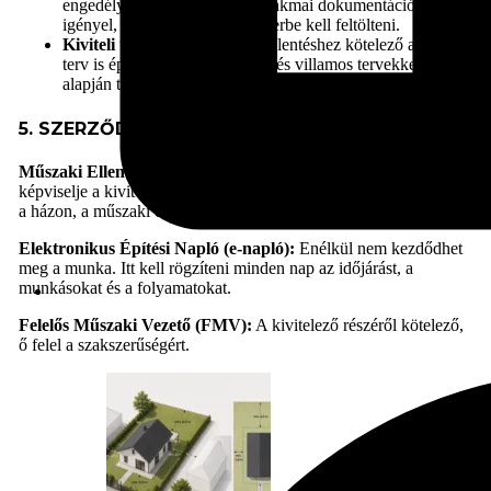
engedélyköteles, de szigorú szakmai dokumentációt
igényel, amit az ÉTDR rendszerbe kell feltölteni.
Kiviteli terv:
Az egyszerű bejelentéshez kötelező a kiviteli
terv is építész, statikus, gépész és villamos tervekkel. Ez
alapján tudsz pontos árajánlatot kérni a kivitelezőktől.
5. SZERZŐDÉSKÖTÉS ÉS AZ E-NAPLÓ
Műszaki Ellenőr:
Őt az építtető fogadja fel, hogy az érdekeit
képviselje a kivitelezővel szemben. Ha több vállalkozó dolgozik
a házon, a műszaki ellenőr tartása kötelező is lehet.
Elektronikus Építési Napló (e-napló):
Enélkül nem kezdődhet
meg a munka. Itt kell rögzíteni minden nap az időjárást, a
munkásokat és a folyamatokat.
Felelős Műszaki Vezető (FMV):
A kivitelező részéről kötelező,
ő felel a szakszerűségért.