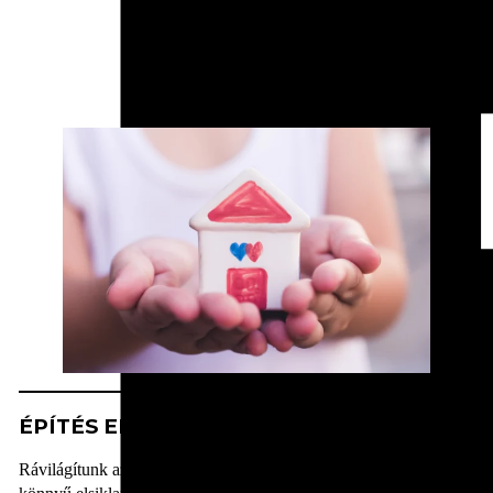
ÉPÍTÉS ELŐTT
Rávilágítunk azokra a részletekre is, amelyek felett laikusként