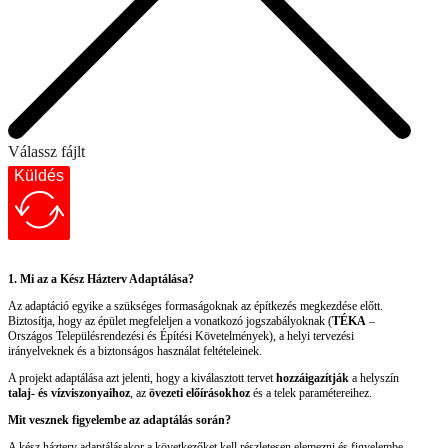
Válassz fájlt
Küldés
1. Mi az a Kész Házterv Adaptálása?
Az adaptáció egyike a szükséges formaságoknak az építkezés megkezdése előtt.
Biztosítja, hogy az épület megfeleljen a vonatkozó jogszabályoknak (
TÉKA
–
Országos Településrendezési és Építési Követelmények), a helyi tervezési
irányelveknek és a biztonságos használat feltételeinek.
A projekt adaptálása azt jelenti, hogy a kiválasztott tervet
hozzáigazítják
a helyszín
talaj- és vízviszonyaihoz
, az
övezeti előírásokhoz
és a telek paramétereihez.
Mit vesznek figyelembe az adaptálás során?
A kész házterv adaptálásakor a következőket kell részletesen elemezni és figyelembe