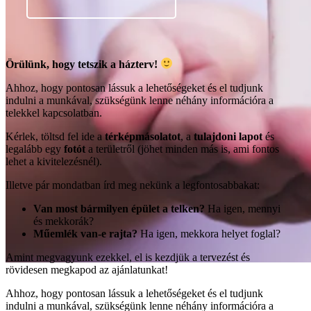
Örülünk, hogy tetszik a házterv!
Ahhoz, hogy pontosan lássuk a lehetőségeket és el tudjunk
indulni a munkával, szükségünk lenne néhány információra a
telekkel kapcsolatban.
Kérlek, töltsd fel ide a
térképmásolatot
, a
tulajdoni lapot
és
legalább egy
fotót
a területről (jöhet minden más is, ami fontos
lehet a kivitelezésnél).
Illetve pár mondatban írd meg nekünk a legfontosabbakat:
Van most bármilyen épület a telken?
Ha igen, mennyi
és mekkorák?
Műemlék van-e rajta?
Ha igen, mekkora helyet foglal?
Amint megvagyunk ezekkel, el is kezdjük a tervezést és
rövidesen megkapod az ajánlatunkat!
Ahhoz, hogy pontosan lássuk a lehetőségeket és el tudjunk
indulni a munkával, szükségünk lenne néhány információra a