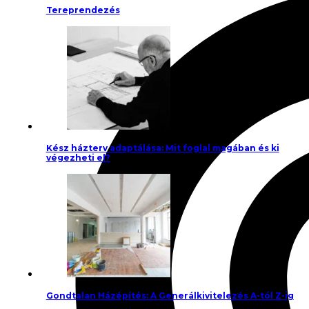
Tereprendezés
Kész házterv adaptálása: Mit foglal magában és ki
végezheti el?
Gondtalan Házépítés: A Generálkivitelezés A-tól Z-ig