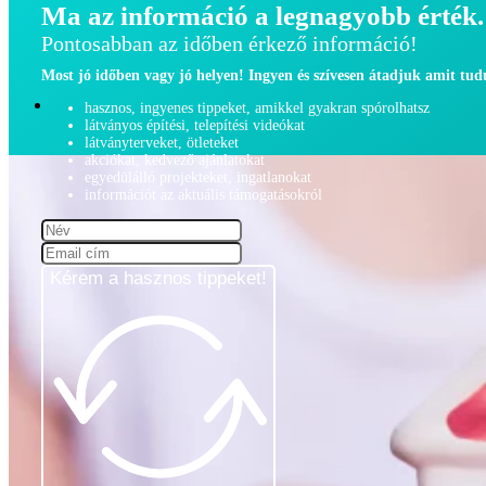
Ma az információ a legnagyobb érték.
Pontosabban az időben érkező információ!
Most jó időben vagy jó helyen! Ingyen és szívesen átadjuk amit tu
hasznos, ingyenes tippeket, amikkel gyakran spórolhatsz
látványos építési, telepítési videókat
látványterveket, ötleteket
akciókat, kedvező ajánlatokat
egyedülálló projekteket, ingatlanokat
információt az aktuális támogatásokról
Kérem a hasznos tippeket!