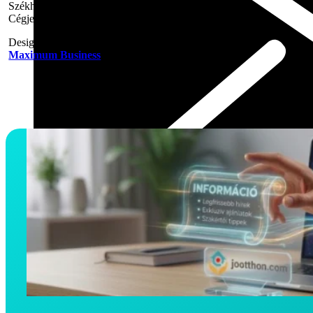
Székhely: 6000 Kecskemét, Fáklya utca 8. 1. em. 2.
Cégjegyzékszám: 03 09 126962 Adószám: 24768005-2-03
Design & Marketing by
Maximum Business