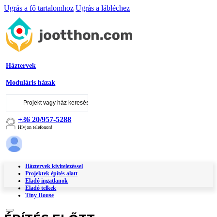
Ugrás a fő tartalomhoz
Ugrás a lábléchez
Háztervek
Moduláris házak
Keresés
...
+36 20/957-5288
Hívjon telefonon!
Háztervek kivitelezéssel
Projektek építés alatt
Eladó ingatlanok
Eladó telkek
Tiny House