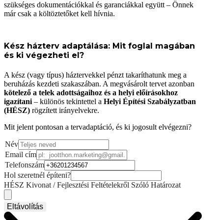
szükséges dokumentációkkal és garanciákkal együtt – Önnek
már csak a költöztetőket kell hívnia.
Kész házterv adaptálása: Mit foglal magában
és ki végezheti el?
A kész (vagy típus) háztervekkel pénzt takaríthatunk meg a
beruházás kezdeti szakaszában. A megvásárolt tervet azonban
kötelező a telek adottságaihoz és a helyi előírásokhoz
igazítani
– különös tekintettel a
Helyi Építési Szabályzatban
(HÉSZ)
rögzített irányelvekre.
Mit jelent pontosan a tervadaptáció, és ki jogosult elvégezni?
Név
Email cím
Telefonszám
Hol szeretnél építeni?
HÉSZ Kivonat / Fejlesztési Feltételekről Szóló Határozat
Eltávolítás