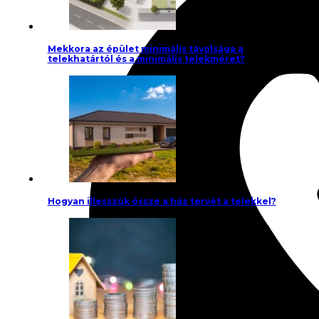
Mekkora az épület minimális távolsága a
telekhatártól és a minimális telekméret?
Hogyan illesszük össze a ház tervét a telekkel?