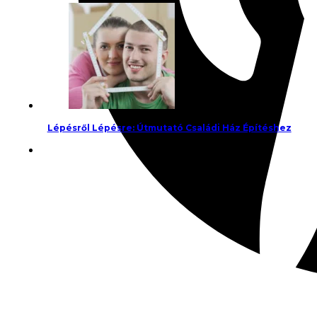
Lépésről Lépésre: Útmutató Családi Ház Építéshez