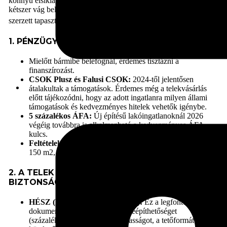
könnyű elsiklani
. Míg egy átlagos építtető életében egyszer-
kétszer vág bele ekkora kalandba, mi heti két ház felépítésével
szerzett tapasztalatunkkal segítjük Önt a legbiztosabb úton
.
1. PÉNZÜGYI TERVEZÉS ÉS A „NULLADIK LÉPÉS”
Mielőtt bármibe belefognál, érdemes tisztázni a
finanszírozást.
CSOK Plusz és Falusi CSOK:
2024-től jelentősen
átalakultak a támogatások. Érdemes még a telekvásárlás
előtt tájékozódni, hogy az adott ingatlanra milyen állami
támogatások és kedvezményes hitelek vehetők igénybe.
5 százalékos ÁFA:
Új építésű lakóingatlanoknál 2026
végéig továbbra is alkalmazható a kedvezményes ÁFA-
kulcs.
Feltételek:
Ennek feltételeit (pl. alapterület-korlát: lakásnál
150 m2, háznál 300 m2) szigorúan ellenőrzik.
2. A TELEK KIVÁLSZTÁSA – JOGI ÉS MŰSZAKI
BIZTONSÁG
HÉSZ (Helyi Építési Szabályzat):
Ez a legfontosabb
dokumentum. Meghatározza a beépíthetőséget
(százalékban), az építménymagasságot, a tetőformát és a