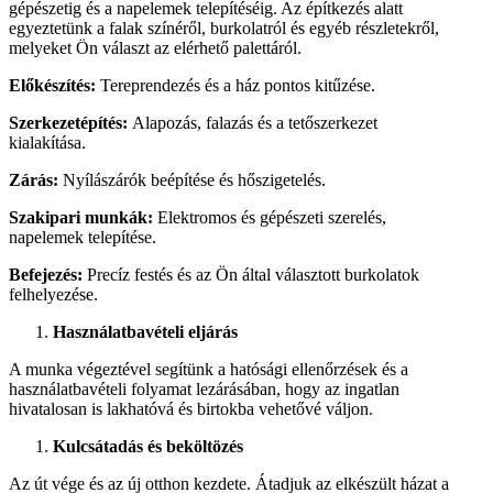
gépészetig és a napelemek telepítéséig. Az építkezés alatt
egyeztetünk a falak színéről, burkolatról és egyéb részletekről,
melyeket Ön választ az elérhető palettáról.
Előkészítés:
Tereprendezés és a ház pontos kitűzése.
Szerkezetépítés:
Alapozás, falazás és a tetőszerkezet
kialakítása.
Zárás:
Nyílászárók beépítése és hőszigetelés.
Szakipari munkák:
Elektromos és gépészeti szerelés,
napelemek telepítése.
Befejezés:
Precíz festés és az Ön által választott burkolatok
felhelyezése.
Használatbavételi eljárás
A munka végeztével segítünk a hatósági ellenőrzések és a
használatbavételi folyamat lezárásában, hogy az ingatlan
hivatalosan is lakhatóvá és birtokba vehetővé váljon.
Kulcsátadás és beköltözés
Az út vége és az új otthon kezdete. Átadjuk az elkészült házat a