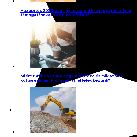
Házépítés 2026-ban: Így használd ki a megújult állami
támogatásokat az építkezéshez!
Miért tűnik vonzónak egy típusterv, és mik azok a
költségek, amikről gyakran elfeledkezünk?