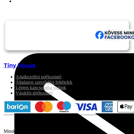
Tiny House
Adatkezelési tajékoztató
Általanos szerződési feltételek
Lépjen kapcsolatba velünk
Vásárlói tájékoztató
Minden jog fenntartva! © 2025 Gaia Szíve Kft.