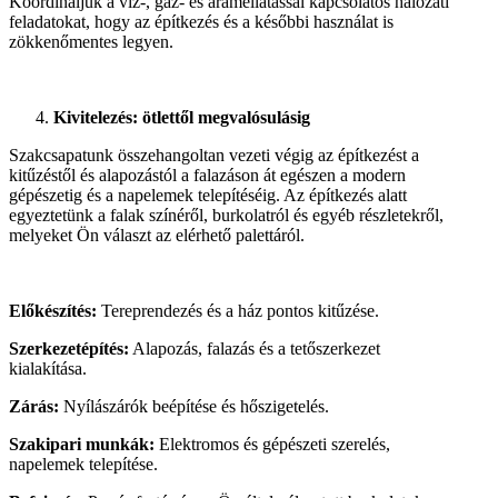
Koordináljuk a víz-, gáz- és áramellátással kapcsolatos hálózati
feladatokat, hogy az építkezés és a későbbi használat is
zökkenőmentes legyen.
Kivitelezés: ötlettől megvalósulásig
Szakcsapatunk összehangoltan vezeti végig az építkezést a
kitűzéstől és alapozástól a falazáson át egészen a modern
gépészetig és a napelemek telepítéséig. Az építkezés alatt
egyeztetünk a falak színéről, burkolatról és egyéb részletekről,
melyeket Ön választ az elérhető palettáról.
Előkészítés:
Tereprendezés és a ház pontos kitűzése.
Szerkezetépítés:
Alapozás, falazás és a tetőszerkezet
kialakítása.
Zárás:
Nyílászárók beépítése és hőszigetelés.
Szakipari munkák:
Elektromos és gépészeti szerelés,
napelemek telepítése.