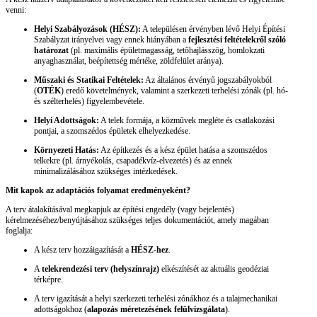
venni:
Helyi Szabályozások (HÉSZ):
A településen érvényben lévő Helyi Építési
Szabályzat irányelvei vagy ennek hiányában a
fejlesztési feltételekről szóló
határozat
(pl. maximális épületmagasság, tetőhajlásszög, homlokzati
anyaghasználat, beépítettség mértéke, zöldfelület aránya).
Műszaki és Statikai Feltételek:
Az általános érvényű jogszabályokból
(
OTÉK
) eredő követelmények, valamint a szerkezeti terhelési zónák (pl. hó-
és szélterhelés) figyelembevétele.
Helyi Adottságok:
A telek formája, a közművek megléte és csatlakozási
pontjai, a szomszédos épületek elhelyezkedése.
Környezeti Hatás:
Az építkezés és a kész épület hatása a szomszédos
telkekre (pl. árnyékolás, csapadékvíz-elvezetés) és az ennek
minimalizálásához szükséges intézkedések.
Mit kapok az adaptációs folyamat eredményeként?
A terv átalakításával megkapjuk az építési engedély (vagy bejelentés)
kérelmezéséhez/benyújtásához szükséges teljes dokumentációt, amely magában
foglalja:
A kész terv hozzáigazítását a
HÉSZ-hez
.
A
telekrendezési terv (helyszínrajz)
elkészítését az aktuális geodéziai
térképre.
A terv igazítását a helyi szerkezeti terhelési zónákhoz és a talajmechanikai
adottságokhoz (
alapozás méretezésének felülvizsgálata
).