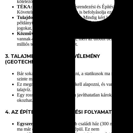
kötelező zöldfelület arányát.
TÉKA:
2025-től az új Településrendezési és Építési
Követelmények Alapszabályzata is befolyásolja ezeket.
Tulajdoni lap és Térképmásolat:
Mindig kérj le friss
példányt Ügyfélkapun keresztül. Ellenőrizd a szolgalmi
jogokat, vezetékjogokat és a tehermentességet.
Közművek:
Nézd meg, hogy a közművek a telken belül
vannak-e, vagy csak az utcában, mert az utóbbi bekötése
milliós tétel és hónapokba telhet.
3. TALAJMECHANIKAI SZAKVÉLEMÉNY
(GEOTECHNIKA)
Bár sokan próbálják megspórolni, a statikusok ma már
szinte mindenhol kérik.
Ez megmutatja, milyen mélyre kell alapozni, és van-e
talajvíz.
Egy rossz döntés ezen a ponton javíthatatlan károkat
okozhat.
4. AZ ÉPÍTÉSZ ÉS A TERVEZÉSI FOLYAMAT
Egyszerű bejelentés:
A legtöbb családi ház (300 m2-ig)
ma már egyszerű bejelentéssel épül. Ez nem