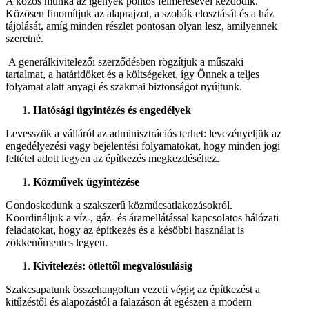
A közös munka az igények pontos felmérésével kezdődik.
Közösen finomítjuk az alaprajzot, a szobák elosztását és a ház
tájolását, amíg minden részlet pontosan olyan lesz, amilyennek
szeretné.
A generálkivitelezői szerződésben rögzítjük a műszaki
tartalmat, a határidőket és a költségeket, így Önnek a teljes
folyamat alatt anyagi és szakmai biztonságot nyújtunk.
Hatósági ügyintézés és engedélyek
Levesszük a válláról az adminisztrációs terhet: levezényeljük az
engedélyezési vagy bejelentési folyamatokat, hogy minden jogi
feltétel adott legyen az építkezés megkezdéséhez.
Közművek ügyintézése
Gondoskodunk a szakszerű közműcsatlakozásokról.
Koordináljuk a víz-, gáz- és áramellátással kapcsolatos hálózati
feladatokat, hogy az építkezés és a későbbi használat is
zökkenőmentes legyen.
Kivitelezés: ötlettől megvalósulásig
Szakcsapatunk összehangoltan vezeti végig az építkezést a
kitűzéstől és alapozástól a falazáson át egészen a modern