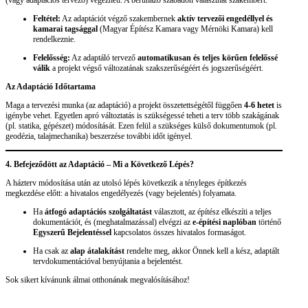
Feltétel:
Az adaptációt végző szakembernek
aktív tervezői engedéllyel és
kamarai tagsággal
(Magyar Építész Kamara vagy Mérnöki Kamara) kell
rendelkeznie.
Felelősség:
Az adaptáló tervező
automatikusan és teljes körűen felelőssé
válik
a projekt végső változatának szakszerűségéért és jogszerűségéért.
Az Adaptáció Időtartama
Maga a tervezési munka (az adaptáció) a projekt összetettségétől függően
4-6 hetet
is
igénybe vehet. Egyetlen apró változtatás is szükségessé teheti a terv több szakágának
(pl. statika, gépészet) módosítását. Ezen felül a szükséges külső dokumentumok (pl.
geodézia, talajmechanika) beszerzése további időt igényel.
4. Befejeződött az Adaptáció – Mi a Következő Lépés?
A házterv módosítása után az utolsó lépés következik a tényleges építkezés
megkezdése előtt: a hivatalos engedélyezés (vagy bejelentés) folyamata.
Ha
átfogó adaptációs szolgáltatást
választott, az építész elkészíti a teljes
dokumentációt, és (meghatalmazással) elvégzi az
e-építési naplóban
történő
Egyszerű Bejelentéssel
kapcsolatos összes hivatalos formaságot.
Ha csak az
alap átalakítást
rendelte meg, akkor Önnek kell a kész, adaptált
tervdokumentációval benyújtania a bejelentést.
Sok sikert kívánunk álmai otthonának megvalósításához!