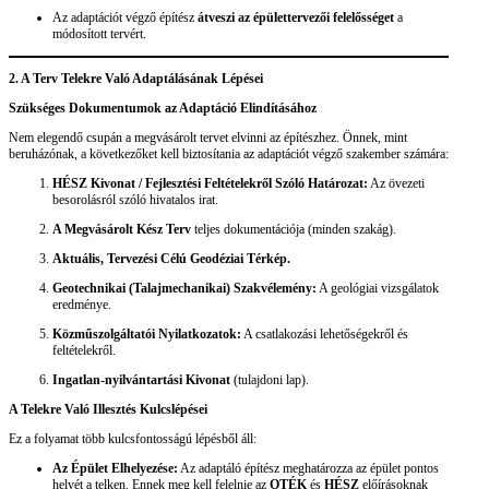
Az adaptációt végző építész
átveszi az épülettervezői felelősséget
a
módosított tervért.
2. A Terv Telekre Való Adaptálásának Lépései
Szükséges Dokumentumok az Adaptáció Elindításához
Nem elegendő csupán a megvásárolt tervet elvinni az építészhez. Önnek, mint
beruházónak, a következőket kell biztosítania az adaptációt végző szakember számára:
HÉSZ Kivonat / Fejlesztési Feltételekről Szóló Határozat:
Az övezeti
besorolásról szóló hivatalos irat.
A Megvásárolt Kész Terv
teljes dokumentációja (minden szakág).
Aktuális, Tervezési Célú Geodéziai Térkép.
Geotechnikai (Talajmechanikai) Szakvélemény:
A geológiai vizsgálatok
eredménye.
Közműszolgáltatói Nyilatkozatok:
A csatlakozási lehetőségekről és
feltételekről.
Ingatlan-nyilvántartási Kivonat
(tulajdoni lap).
A Telekre Való Illesztés Kulcslépései
Ez a folyamat több kulcsfontosságú lépésből áll:
Az Épület Elhelyezése:
Az adaptáló építész meghatározza az épület pontos
helyét a telken. Ennek meg kell felelnie az
OTÉK
és
HÉSZ
előírásoknak