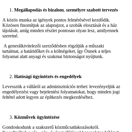
Megállapodás és bizalom
,
személyre szabott tervezés
A közös munka az igények pontos felmérésével kezdődik.
Közösen finomítjuk az alaprajzot, a szobák elosztását és a ház
tájolását, amíg minden részlet pontosan olyan lesz, amilyennek
szeretné.
A generálkivitelezői szerződésben rögzítjük a műszaki
tartalmat, a határidőket és a költségeket, így Önnek a teljes
folyamat alatt anyagi és szakmai biztonságot nyújtunk.
Hatósági ügyintézés és engedélyek
Levesszük a válláról az adminisztrációs terhet: levezényeljük az
engedélyezési vagy bejelentési folyamatokat, hogy minden jogi
feltétel adott legyen az építkezés megkezdéséhez.
Közművek ügyintézése
Gondoskodunk a szakszerű közműcsatlakozásokról.