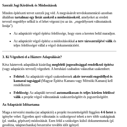
Szerzői Jogi Kérdések és Módosítások
Minden építészeti tervet szerzői jog véd. A megvásárolt tervdokumentáció azonban
általában
tartalmaz egy listát azokról a módosításokról
, amelyeket az eredeti
tervező engedélye nélkül is el lehet végezni (ez az ún. „engedélyezett változtatások
listája”).
Az adaptációt végző építész felelőssége, hogy ezen a kereten belül maradjon.
Az adaptációt végző építész a módosításokkal
a terv társszerzőjévé válik
és
teljes felelősséget vállal a végső dokumentációért.
3. Ki Végezheti el a Házterv Adaptálását?
Kész háztervek adaptálását kizárólag
megfelelő jogosultsággal rendelkező építész
(vagy adaptációs tervező) végezheti. A beruházó szabadon választhat szakembert.
Feltétel:
Az adaptációt végző szakembernek
aktív tervezői engedéllyel és
kamarai tagsággal
(Magyar Építész Kamara vagy Mérnöki Kamara) kell
rendelkeznie.
Felelősség:
Az adaptáló tervező
automatikusan és teljes körűen felelőssé
válik
a projekt végső változatának szakszerűségéért és jogszerűségéért.
Az Adaptáció Időtartama
Maga a tervezési munka (az adaptáció) a projekt összetettségétől függően
4-6 hetet
is
igénybe vehet. Egyetlen apró változtatás is szükségessé teheti a terv több szakágának
(pl. statika, gépészet) módosítását. Ezen felül a szükséges külső dokumentumok (pl.
geodézia, talajmechanika) beszerzése további időt igényel.