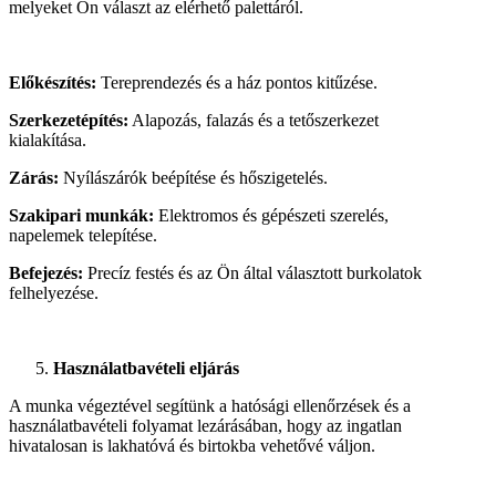
melyeket Ön választ az elérhető palettáról.
Előkészítés:
Tereprendezés és a ház pontos kitűzése.
Szerkezetépítés:
Alapozás, falazás és a tetőszerkezet
kialakítása.
Zárás:
Nyílászárók beépítése és hőszigetelés.
Szakipari munkák:
Elektromos és gépészeti szerelés,
napelemek telepítése.
Befejezés:
Precíz festés és az Ön által választott burkolatok
felhelyezése.
Használatbavételi eljárás
A munka végeztével segítünk a hatósági ellenőrzések és a
használatbavételi folyamat lezárásában, hogy az ingatlan
hivatalosan is lakhatóvá és birtokba vehetővé váljon.