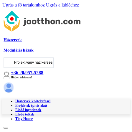
Ugrás a fő tartalomhoz
Ugrás a lábléchez
Háztervek
Moduláris házak
Keresés
...
+36 20/957-5288
Hívjon telefonon!
Háztervek kivitelezéssel
Projektek építés alatt
Eladó ingatlanok
Eladó telkek
Tiny House