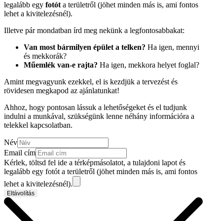
legalább egy
fotót
a területről (jöhet minden más is, ami fontos
lehet a kivitelezésnél).
Illetve pár mondatban írd meg nekünk a legfontosabbakat:
Van most bármilyen épület a telken?
Ha igen, mennyi
és mekkorák?
Műemlék van-e rajta?
Ha igen, mekkora helyet foglal?
Amint megvagyunk ezekkel, el is kezdjük a tervezést és
rövidesen megkapod az ajánlatunkat!
Ahhoz, hogy pontosan lássuk a lehetőségeket és el tudjunk
indulni a munkával, szükségünk lenne néhány információra a
telekkel kapcsolatban.
Név
Email cím
Kérlek, töltsd fel ide a térképmásolatot, a tulajdoni lapot és
legalább egy fotót a területről (jöhet minden más is, ami fontos
lehet a kivitelezésnél).
Eltávolítás