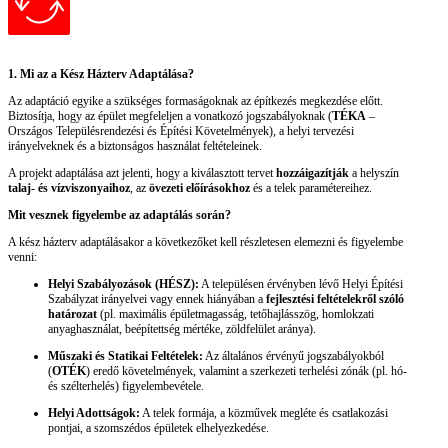
1. Mi az a Kész Házterv Adaptálása?
Az adaptáció egyike a szükséges formaságoknak az építkezés megkezdése előtt.
Biztosítja, hogy az épület megfeleljen a vonatkozó jogszabályoknak (
TÉKA
–
Országos Településrendezési és Építési Követelmények), a helyi tervezési
irányelveknek és a biztonságos használat feltételeinek.
A projekt adaptálása azt jelenti, hogy a kiválasztott tervet
hozzáigazítják
a helyszín
talaj- és vízviszonyaihoz
, az
övezeti előírásokhoz
és a telek paramétereihez.
Mit vesznek figyelembe az adaptálás során?
A kész házterv adaptálásakor a következőket kell részletesen elemezni és figyelembe
venni:
Helyi Szabályozások (HÉSZ):
A településen érvényben lévő Helyi Építési
Szabályzat irányelvei vagy ennek hiányában a
fejlesztési feltételekről szóló
határozat
(pl. maximális épületmagasság, tetőhajlásszög, homlokzati
anyaghasználat, beépítettség mértéke, zöldfelület aránya).
Műszaki és Statikai Feltételek:
Az általános érvényű jogszabályokból
(
OTÉK
) eredő követelmények, valamint a szerkezeti terhelési zónák (pl. hó-
és szélterhelés) figyelembevétele.
Helyi Adottságok:
A telek formája, a közművek megléte és csatlakozási
pontjai, a szomszédos épületek elhelyezkedése.