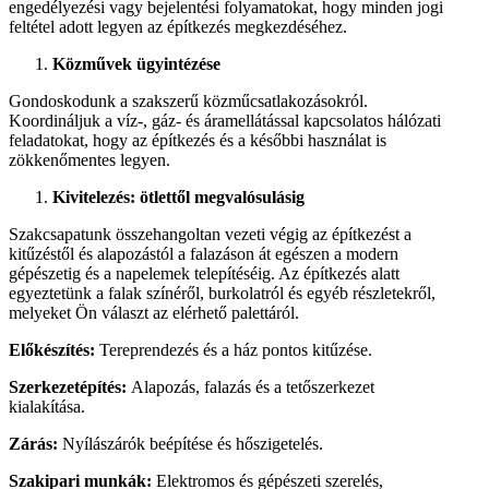
engedélyezési vagy bejelentési folyamatokat, hogy minden jogi
feltétel adott legyen az építkezés megkezdéséhez.
Közművek ügyintézése
Gondoskodunk a szakszerű közműcsatlakozásokról.
Koordináljuk a víz-, gáz- és áramellátással kapcsolatos hálózati
feladatokat, hogy az építkezés és a későbbi használat is
zökkenőmentes legyen.
Kivitelezés: ötlettől megvalósulásig
Szakcsapatunk összehangoltan vezeti végig az építkezést a
kitűzéstől és alapozástól a falazáson át egészen a modern
gépészetig és a napelemek telepítéséig. Az építkezés alatt
egyeztetünk a falak színéről, burkolatról és egyéb részletekről,
melyeket Ön választ az elérhető palettáról.
Előkészítés:
Tereprendezés és a ház pontos kitűzése.
Szerkezetépítés:
Alapozás, falazás és a tetőszerkezet
kialakítása.
Zárás:
Nyílászárók beépítése és hőszigetelés.
Szakipari munkák:
Elektromos és gépészeti szerelés,