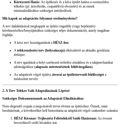
Környezeti Hatás:
Az építkezés és a kész épület hatása a szomszédos
telkekre (pl. árnyékolás, csapadékvíz-elvezetés) és az ennek
minimalizálásához szükséges intézkedések.
Mit kapok az adaptációs folyamat eredményeként?
A terv átalakításával megkapjuk az építési engedély (vagy bejelentés)
kérelmezéséhez/benyújtásához szükséges teljes dokumentációt, amely magában
foglalja:
A kész terv hozzáigazítását a
HÉSZ-hez
.
A
telekrendezési terv (helyszínrajz)
elkészítését az aktuális geodéziai
térképre.
A terv igazítását a helyi szerkezeti terhelési zónákhoz és a talajmechanikai
adottságokhoz (
alapozás méretezésének felülvizsgálata
).
Az adaptációt végző építész
átveszi az épülettervezői felelősséget
a
módosított tervért.
2. A Terv Telekre Való Adaptálásának Lépései
Szükséges Dokumentumok az Adaptáció Elindításához
Nem elegendő csupán a megvásárolt tervet elvinni az építészhez. Önnek, mint
beruházónak, a következőket kell biztosítania az adaptációt végző szakember számára:
HÉSZ Kivonat / Fejlesztési Feltételekről Szóló Határozat:
Az övezeti
besorolásról szóló hivatalos irat.