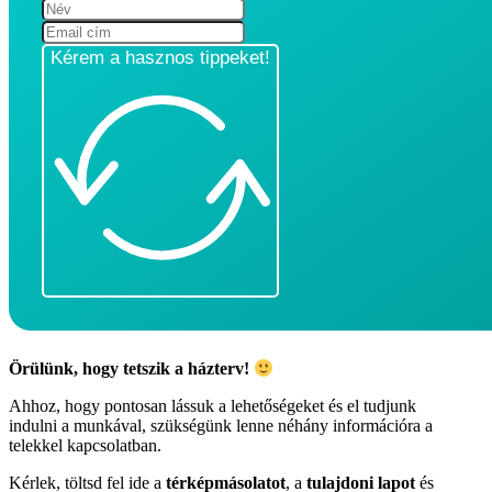
Kérem a hasznos tippeket!
Örülünk, hogy tetszik a házterv!
Ahhoz, hogy pontosan lássuk a lehetőségeket és el tudjunk
indulni a munkával, szükségünk lenne néhány információra a
telekkel kapcsolatban.
Kérlek, töltsd fel ide a
térképmásolatot
, a
tulajdoni lapot
és