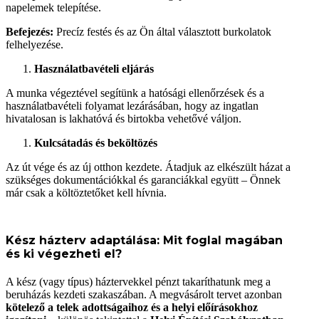
napelemek telepítése.
Befejezés:
Precíz festés és az Ön által választott burkolatok
felhelyezése.
Használatbavételi eljárás
A munka végeztével segítünk a hatósági ellenőrzések és a
használatbavételi folyamat lezárásában, hogy az ingatlan
hivatalosan is lakhatóvá és birtokba vehetővé váljon.
Kulcsátadás és beköltözés
Az út vége és az új otthon kezdete. Átadjuk az elkészült házat a
szükséges dokumentációkkal és garanciákkal együtt – Önnek
már csak a költöztetőket kell hívnia.
Kész házterv adaptálása: Mit foglal magában
és ki végezheti el?
A kész (vagy típus) háztervekkel pénzt takaríthatunk meg a
beruházás kezdeti szakaszában. A megvásárolt tervet azonban
kötelező a telek adottságaihoz és a helyi előírásokhoz