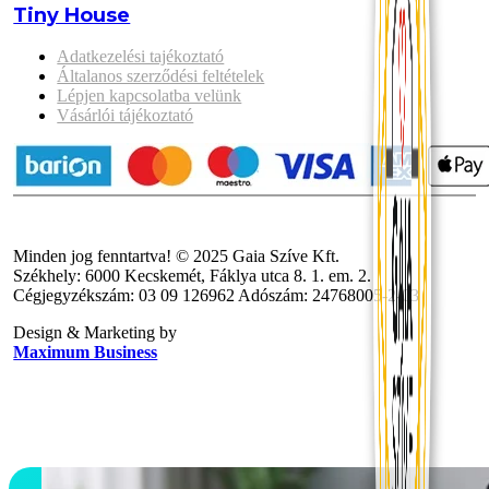
Tiny House
Adatkezelési tajékoztató
Általanos szerződési feltételek
Lépjen kapcsolatba velünk
Vásárlói tájékoztató
Minden jog fenntartva! © 2025 Gaia Szíve Kft.
Székhely: 6000 Kecskemét, Fáklya utca 8. 1. em. 2.
Cégjegyzékszám: 03 09 126962 Adószám: 24768005-2-03
Design & Marketing by
Maximum Business