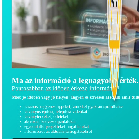
Ma az információ a legnagyobb érték.
Pontosabban az időben érkező információ!
Most jó időben vagy jó helyen! Ingyen és szívesen átadjuk amit tu
hasznos, ingyenes tippeket, amikkel gyakran spórolhatsz
látványos építési, telepítési videókat
látványterveket, ötleteket
akciókat, kedvező ajánlatokat
egyedülálló projekteket, ingatlanokat
információt az aktuális támogatásokról