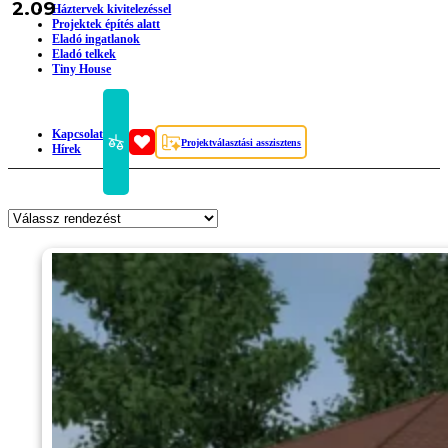
2.09
Háztervek kivitelezéssel
Projektek építés alatt
Eladó ingatlanok
Eladó telkek
Tiny House
Kapcsolat
Projektválasztási asszisztens
Hírek