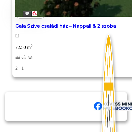
Gaia Szíve családi ház – Nappali & 2 szoba
2
72.50 m
2
1