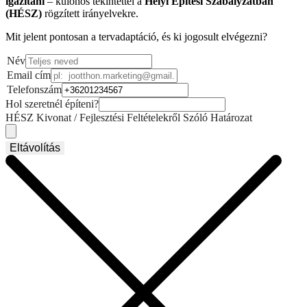
igazítani
– különös tekintettel a
Helyi Építési Szabályzatban
(HÉSZ)
rögzített irányelvekre.
Mit jelent pontosan a tervadaptáció, és ki jogosult elvégezni?
Név
Email cím
Telefonszám
Hol szeretnél építeni?
HÉSZ Kivonat / Fejlesztési Feltételekről Szóló Határozat
Eltávolítás