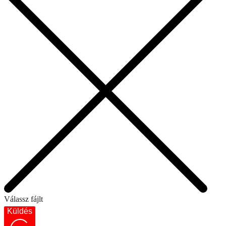
Válassz fájlt
Küldés