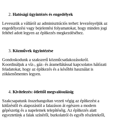
Hatósági ügyintézés és engedélyek
Levesszük a válláról az adminisztrációs terhet: levezényeljük az
engedélyezési vagy bejelentési folyamatokat, hogy minden jogi
feltétel adott legyen az építkezés megkezdéséhez.
Közművek ügyintézése
Gondoskodunk a szakszerű közműcsatlakozásokról.
Koordináljuk a víz-, gáz- és áramellátással kapcsolatos hálózati
feladatokat, hogy az építkezés és a későbbi használat is
zökkenőmentes legyen.
Kivitelezés: ötlettől megvalósulásig
Szakcsapatunk összehangoltan vezeti végig az építkezést a
kitűzéstől és alapozástól a falazáson át egészen a modern
gépészetig és a napelemek telepítéséig. Az építkezés alatt
egyeztetünk a falak színéről, burkolatról és egyéb részletekről,