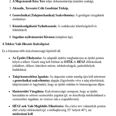
A Megvásárolt Kész Terv
teljes dokumentációja (minden szakág).
Aktuális, Tervezési Célú Geodéziai Térkép.
Geotechnikai (Talajmechanikai) Szakvélemény:
A geológiai vizsgálatok
eredménye.
Közműszolgáltatói Nyilatkozatok:
A csatlakozási lehetőségekről és
feltételekről.
Ingatlan-nyilvántartási Kivonat
(tulajdoni lap).
A Telekre Való Illesztés Kulcslépései
Ez a folyamat több kulcsfontosságú lépésből áll:
Az Épület Elhelyezése:
Az adaptáló építész meghatározza az épület pontos
helyét a telken. Ennek meg kell felelnie az
OTÉK
és
HÉSZ
előírásoknak
(oldalkert, előkert, hátsókert mérete, telektávolságok, parkolóhelyek
kialakítása).
Talajviszonyokhoz Igazítás:
Az alapozást szinte mindig újra kell méretezni
a
geotechnikai szakvélemény
alapján (figyelembe véve a talaj teherbírását,
talajvízszintet és fagyhatárt), hogy az épület stabilan és biztonságosan álljon.
Hatásterület Vizsgálata:
Kulcsfontosságú szempont, hogy az épület
használata ne sértsen szomszédos jogokat (pl. ne árnyékolja indokolatlanul a
szomszédos ingatlant, ne vezesse oda a csapadékvizet).
HÉSZ-nek Való Megfelelés Ellenőrzése:
Ha a kész terv valamelyik ponton
eltér a helyi előírásoktól (pl. a tetőhajlásszög 35° helyett 40°), azt
módosítani kell
.