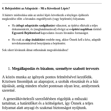
4. Befejeződött az Adaptáció – Mi a Következő Lépés?
A házterv módosítása után az utolsó lépés következik a tényleges építkezés
megkezdése előtt: a hivatalos engedélyezés (vagy bejelentés) folyamata.
Ha
átfogó adaptációs szolgáltatást
választott, az építész elkészíti a teljes
dokumentációt, és (meghatalmazással) elvégzi az
e-építési naplóban
történő
Egyszerű Bejelentéssel
kapcsolatos összes hivatalos formaságot.
Ha csak az
alap átalakítást
rendelte meg, akkor Önnek kell a kész, adaptált
tervdokumentációval benyújtania a bejelentést.
Sok sikert kívánunk álmai otthonának megvalósításához!
Megállapodás és bizalom
,
személyre szabott tervezés
A közös munka az igények pontos felmérésével kezdődik.
Közösen finomítjuk az alaprajzot, a szobák elosztását és a ház
tájolását, amíg minden részlet pontosan olyan lesz, amilyennek
szeretné.
A generálkivitelezői szerződésben rögzítjük a műszaki
tartalmat, a határidőket és a költségeket, így Önnek a teljes
folyamat alatt anyagi és szakmai biztonságot nyújtunk.