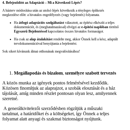
4. Befejeződött az Adaptáció – Mi a Következő Lépés?
A házterv módosítása után az utolsó lépés következik a tényleges építkezés
megkezdése előtt: a hivatalos engedélyezés (vagy bejelentés) folyamata.
Ha
átfogó adaptációs szolgáltatást
választott, az építész elkészíti a teljes
dokumentációt, és (meghatalmazással) elvégzi az
e-építési naplóban
történő
Egyszerű Bejelentéssel
kapcsolatos összes hivatalos formaságot.
Ha csak az
alap átalakítást
rendelte meg, akkor Önnek kell a kész, adaptált
tervdokumentációval benyújtania a bejelentést.
Sok sikert kívánunk álmai otthonának megvalósításához!
Megállapodás és bizalom
,
személyre szabott tervezés
A közös munka az igények pontos felmérésével kezdődik.
Közösen finomítjuk az alaprajzot, a szobák elosztását és a ház
tájolását, amíg minden részlet pontosan olyan lesz, amilyennek
szeretné.
A generálkivitelezői szerződésben rögzítjük a műszaki
tartalmat, a határidőket és a költségeket, így Önnek a teljes
folyamat alatt anyagi és szakmai biztonságot nyújtunk.