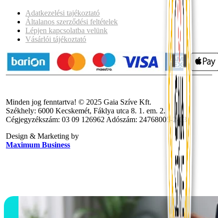
Adatkezelési tajékoztató
Általanos szerződési feltételek
Lépjen kapcsolatba velünk
Vásárlói tájékoztató
Minden jog fenntartva! © 2025 Gaia Szíve Kft.
Székhely: 6000 Kecskemét, Fáklya utca 8. 1. em. 2.
Cégjegyzékszám: 03 09 126962 Adószám: 24768005-2-03
Design & Marketing by
Maximum Business