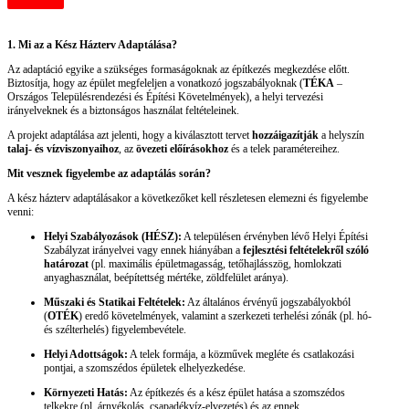
1. Mi az a Kész Házterv Adaptálása?
Az adaptáció egyike a szükséges formaságoknak az építkezés megkezdése előtt.
Biztosítja, hogy az épület megfeleljen a vonatkozó jogszabályoknak (
TÉKA
–
Országos Településrendezési és Építési Követelmények), a helyi tervezési
irányelveknek és a biztonságos használat feltételeinek.
A projekt adaptálása azt jelenti, hogy a kiválasztott tervet
hozzáigazítják
a helyszín
talaj- és vízviszonyaihoz
, az
övezeti előírásokhoz
és a telek paramétereihez.
Mit vesznek figyelembe az adaptálás során?
A kész házterv adaptálásakor a következőket kell részletesen elemezni és figyelembe
venni:
Helyi Szabályozások (HÉSZ):
A településen érvényben lévő Helyi Építési
Szabályzat irányelvei vagy ennek hiányában a
fejlesztési feltételekről szóló
határozat
(pl. maximális épületmagasság, tetőhajlásszög, homlokzati
anyaghasználat, beépítettség mértéke, zöldfelület aránya).
Műszaki és Statikai Feltételek:
Az általános érvényű jogszabályokból
(
OTÉK
) eredő követelmények, valamint a szerkezeti terhelési zónák (pl. hó-
és szélterhelés) figyelembevétele.
Helyi Adottságok:
A telek formája, a közművek megléte és csatlakozási
pontjai, a szomszédos épületek elhelyezkedése.
Környezeti Hatás:
Az építkezés és a kész épület hatása a szomszédos
telkekre (pl. árnyékolás, csapadékvíz-elvezetés) és az ennek