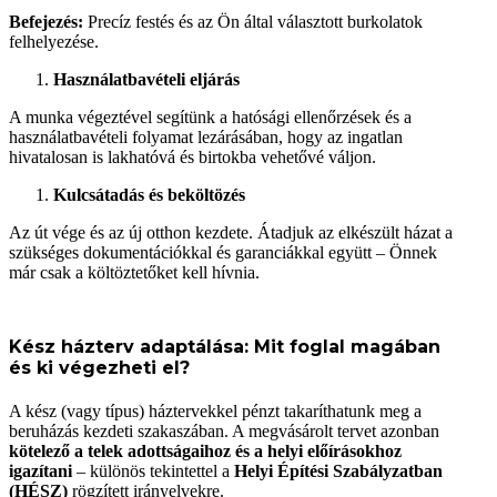
Befejezés:
Precíz festés és az Ön által választott burkolatok
felhelyezése.
Használatbavételi eljárás
A munka végeztével segítünk a hatósági ellenőrzések és a
használatbavételi folyamat lezárásában, hogy az ingatlan
hivatalosan is lakhatóvá és birtokba vehetővé váljon.
Kulcsátadás és beköltözés
Az út vége és az új otthon kezdete. Átadjuk az elkészült házat a
szükséges dokumentációkkal és garanciákkal együtt – Önnek
már csak a költöztetőket kell hívnia.
Kész házterv adaptálása: Mit foglal magában
és ki végezheti el?
A kész (vagy típus) háztervekkel pénzt takaríthatunk meg a
beruházás kezdeti szakaszában. A megvásárolt tervet azonban
kötelező a telek adottságaihoz és a helyi előírásokhoz
igazítani
– különös tekintettel a
Helyi Építési Szabályzatban
(HÉSZ)
rögzített irányelvekre.