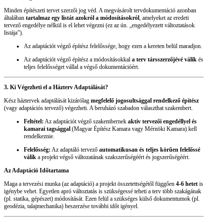
Minden építészeti tervet szerzői jog véd. A megvásárolt tervdokumentáció azonban
általában
tartalmaz egy listát azokról a módosításokról
, amelyeket az eredeti
tervező engedélye nélkül is el lehet végezni (ez az ún. „engedélyezett változtatások
listája”).
Az adaptációt végző építész felelőssége, hogy ezen a kereten belül maradjon.
Az adaptációt végző építész a módosításokkal
a terv társszerzőjévé válik
és
teljes felelősséget vállal a végső dokumentációért.
3. Ki Végezheti el a Házterv Adaptálását?
Kész háztervek adaptálását kizárólag
megfelelő jogosultsággal rendelkező építész
(vagy adaptációs tervező) végezheti. A beruházó szabadon választhat szakembert.
Feltétel:
Az adaptációt végző szakembernek
aktív tervezői engedéllyel és
kamarai tagsággal
(Magyar Építész Kamara vagy Mérnöki Kamara) kell
rendelkeznie.
Felelősség:
Az adaptáló tervező
automatikusan és teljes körűen felelőssé
válik
a projekt végső változatának szakszerűségéért és jogszerűségéért.
Az Adaptáció Időtartama
Maga a tervezési munka (az adaptáció) a projekt összetettségétől függően
4-6 hetet
is
igénybe vehet. Egyetlen apró változtatás is szükségessé teheti a terv több szakágának
(pl. statika, gépészet) módosítását. Ezen felül a szükséges külső dokumentumok (pl.
geodézia, talajmechanika) beszerzése további időt igényel.