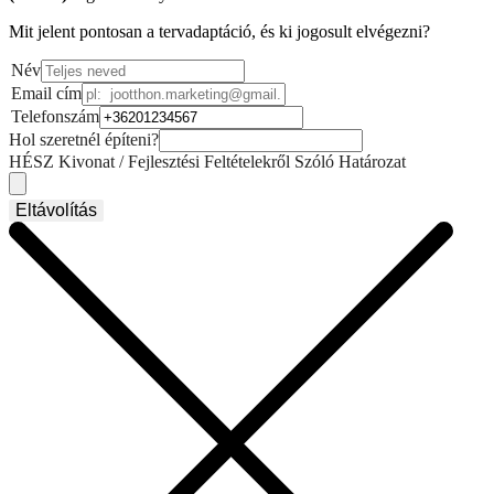
Mit jelent pontosan a tervadaptáció, és ki jogosult elvégezni?
Név
Email cím
Telefonszám
Hol szeretnél építeni?
HÉSZ Kivonat / Fejlesztési Feltételekről Szóló Határozat
Eltávolítás