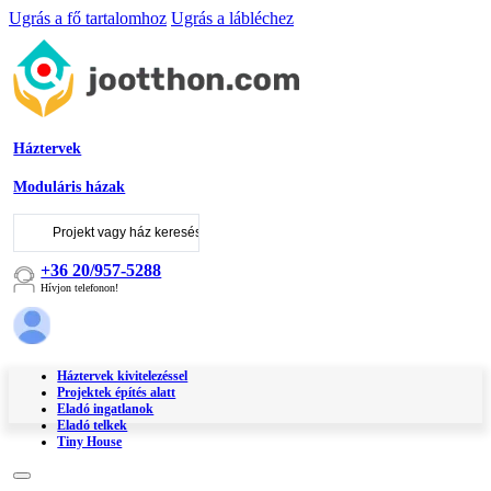
Ugrás a fő tartalomhoz
Ugrás a lábléchez
Háztervek
Moduláris házak
Keresés
...
+36 20/957-5288
Hívjon telefonon!
Háztervek kivitelezéssel
Projektek építés alatt
Eladó ingatlanok
Eladó telkek
Tiny House