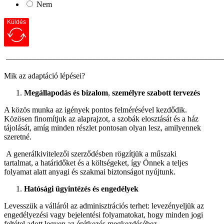
Nem
Küldés
———————————————————————————
Mik az adaptáció lépései?
Megállapodás és bizalom
,
személyre szabott tervezés
A közös munka az igények pontos felmérésével kezdődik.
Közösen finomítjuk az alaprajzot, a szobák elosztását és a ház
tájolását, amíg minden részlet pontosan olyan lesz, amilyennek
szeretné.
A generálkivitelezői szerződésben rögzítjük a műszaki
tartalmat, a határidőket és a költségeket, így Önnek a teljes
folyamat alatt anyagi és szakmai biztonságot nyújtunk.
Hatósági ügyintézés és engedélyek
Levesszük a válláról az adminisztrációs terhet: levezényeljük az
engedélyezési vagy bejelentési folyamatokat, hogy minden jogi
feltétel adott legyen az építkezés megkezdéséhez.