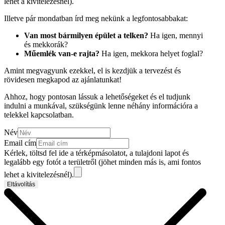
lehet a kivitelezésnél).
Illetve pár mondatban írd meg nekünk a legfontosabbakat:
Van most bármilyen épület a telken?
Ha igen, mennyi
és mekkorák?
Műemlék van-e rajta?
Ha igen, mekkora helyet foglal?
Amint megvagyunk ezekkel, el is kezdjük a tervezést és
rövidesen megkapod az ajánlatunkat!
Ahhoz, hogy pontosan lássuk a lehetőségeket és el tudjunk
indulni a munkával, szükségünk lenne néhány információra a
telekkel kapcsolatban.
Név
Email cím
Kérlek, töltsd fel ide a térképmásolatot, a tulajdoni lapot és
legalább egy fotót a területről (jöhet minden más is, ami fontos
lehet a kivitelezésnél).
Eltávolítás