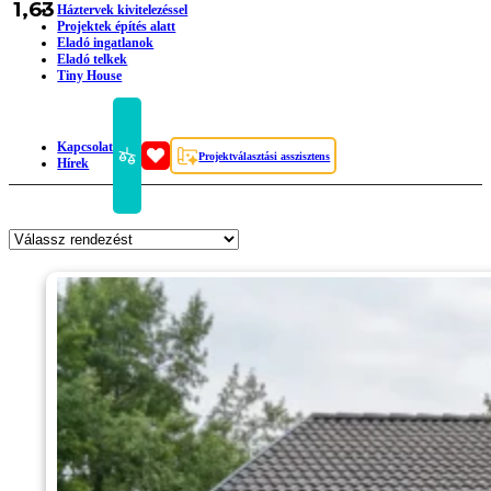
1,63
Háztervek kivitelezéssel
Projektek építés alatt
Eladó ingatlanok
Eladó telkek
Tiny House
Kapcsolat
Projektválasztási asszisztens
Hírek