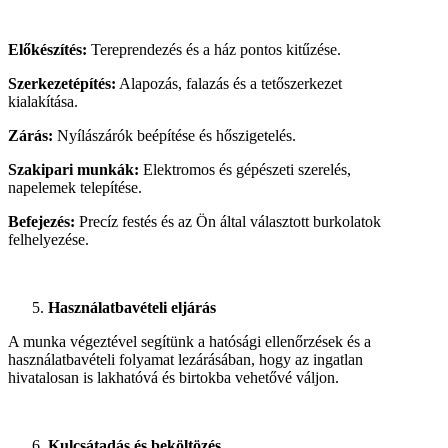
Előkészítés:
Tereprendezés és a ház pontos kitűzése.
Szerkezetépítés:
Alapozás, falazás és a tetőszerkezet
kialakítása.
Zárás:
Nyílászárók beépítése és hőszigetelés.
Szakipari munkák:
Elektromos és gépészeti szerelés,
napelemek telepítése.
Befejezés:
Precíz festés és az Ön által választott burkolatok
felhelyezése.
Használatbavételi eljárás
A munka végeztével segítünk a hatósági ellenőrzések és a
használatbavételi folyamat lezárásában, hogy az ingatlan
hivatalosan is lakhatóvá és birtokba vehetővé váljon.
Kulcsátadás és beköltözés