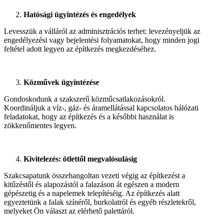
Hatósági ügyintézés és engedélyek
Levesszük a válláról az adminisztrációs terhet: levezényeljük az
engedélyezési vagy bejelentési folyamatokat, hogy minden jogi
feltétel adott legyen az építkezés megkezdéséhez.
Közművek ügyintézése
Gondoskodunk a szakszerű közműcsatlakozásokról.
Koordináljuk a víz-, gáz- és áramellátással kapcsolatos hálózati
feladatokat, hogy az építkezés és a későbbi használat is
zökkenőmentes legyen.
Kivitelezés: ötlettől megvalósulásig
Szakcsapatunk összehangoltan vezeti végig az építkezést a
kitűzéstől és alapozástól a falazáson át egészen a modern
gépészetig és a napelemek telepítéséig. Az építkezés alatt
egyeztetünk a falak színéről, burkolatról és egyéb részletekről,
melyeket Ön választ az elérhető palettáról.