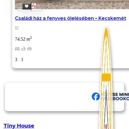
Családi ház a fenyves ölelésében – Kecskemét
2
74.52 m
3
1
Tiny House