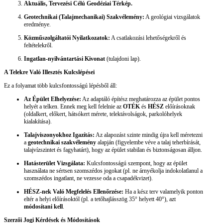
Aktuális, Tervezési Célú Geodéziai Térkép.
Geotechnikai (Talajmechanikai) Szakvélemény:
A geológiai vizsgálatok
eredménye.
Közműszolgáltatói Nyilatkozatok:
A csatlakozási lehetőségekről és
feltételekről.
Ingatlan-nyilvántartási Kivonat
(tulajdoni lap).
A Telekre Való Illesztés Kulcslépései
Ez a folyamat több kulcsfontosságú lépésből áll:
Az Épület Elhelyezése:
Az adaptáló építész meghatározza az épület pontos
helyét a telken. Ennek meg kell felelnie az
OTÉK
és
HÉSZ
előírásoknak
(oldalkert, előkert, hátsókert mérete, telektávolságok, parkolóhelyek
kialakítása).
Talajviszonyokhoz Igazítás:
Az alapozást szinte mindig újra kell méretezni
a
geotechnikai szakvélemény
alapján (figyelembe véve a talaj teherbírását,
talajvízszintet és fagyhatárt), hogy az épület stabilan és biztonságosan álljon.
Hatásterület Vizsgálata:
Kulcsfontosságú szempont, hogy az épület
használata ne sértsen szomszédos jogokat (pl. ne árnyékolja indokolatlanul a
szomszédos ingatlant, ne vezesse oda a csapadékvizet).
HÉSZ-nek Való Megfelelés Ellenőrzése:
Ha a kész terv valamelyik ponton
eltér a helyi előírásoktól (pl. a tetőhajlásszög 35° helyett 40°), azt
módosítani kell
.
Szerzői Jogi Kérdések és Módosítások