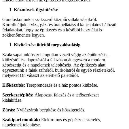
Közművek ügyintézése
Gondoskodunk a szakszerű közműcsatlakozásokról.
Koordináljuk a víz-, gáz- és áramellátással kapcsolatos hálózati
feladatokat, hogy az építkezés és a későbbi használat is
zökkenőmentes legyen.
Kivitelezés: ötlettől megvalósulásig
Szakcsapatunk összehangoltan vezeti végig az építkezést a
kitűzéstől és alapozástól a falazáson át egészen a modern
gépészetig és a napelemek telepítéséig. Az építkezés alatt
egyeztetünk a falak színéről, burkolatról és egyéb részletekről,
melyeket Ön választ az elérhető palettáról.
Előkészítés:
Tereprendezés és a ház pontos kitűzése.
Szerkezetépítés:
Alapozás, falazás és a tetőszerkezet
kialakítása.
Zárás:
Nyílászárók beépítése és hőszigetelés.
Szakipari munkák:
Elektromos és gépészeti szerelés,
napelemek telepítése.