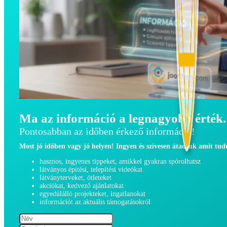
Ma az információ a legnagyobb érték.
Pontosabban az időben érkező információ!
Most jó időben vagy jó helyen! Ingyen és szívesen átadjuk amit tu
hasznos, ingyenes tippeket, amikkel gyakran spórolhatsz
látványos építési, telepítési videókat
látványterveket, ötleteket
akciókat, kedvező ajánlatokat
egyedülálló projekteket, ingatlanokat
információt az aktuális támogatásokról