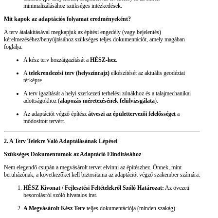
minimalizálásához szükséges intézkedések.
Mit kapok az adaptációs folyamat eredményeként?
A terv átalakításával megkapjuk az építési engedély (vagy bejelentés)
kérelmezéséhez/benyújtásához szükséges teljes dokumentációt, amely magában
foglalja:
A kész terv hozzáigazítását a
HÉSZ-hez
.
A
telekrendezési terv (helyszínrajz)
elkészítését az aktuális geodéziai
térképre.
A terv igazítását a helyi szerkezeti terhelési zónákhoz és a talajmechanikai
adottságokhoz (
alapozás méretezésének felülvizsgálata
).
Az adaptációt végző építész
átveszi az épülettervezői felelősséget
a
módosított tervért.
2. A Terv Telekre Való Adaptálásának Lépései
Szükséges Dokumentumok az Adaptáció Elindításához
Nem elegendő csupán a megvásárolt tervet elvinni az építészhez. Önnek, mint
beruházónak, a következőket kell biztosítania az adaptációt végző szakember számára:
HÉSZ Kivonat / Fejlesztési Feltételekről Szóló Határozat:
Az övezeti
besorolásról szóló hivatalos irat.
A Megvásárolt Kész Terv
teljes dokumentációja (minden szakág).