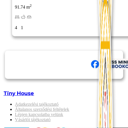
2
91.74 m
4
1
Tiny House
Adatkezelési tajékoztató
Általanos szerződési feltételek
Lépjen kapcsolatba velünk
Vásárlói tájékoztató