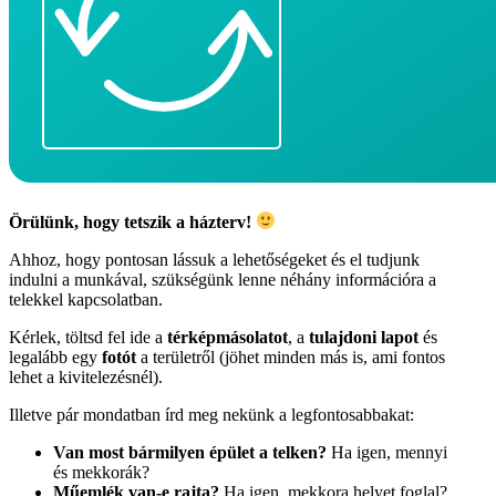
Örülünk, hogy tetszik a házterv!
Ahhoz, hogy pontosan lássuk a lehetőségeket és el tudjunk
indulni a munkával, szükségünk lenne néhány információra a
telekkel kapcsolatban.
Kérlek, töltsd fel ide a
térképmásolatot
, a
tulajdoni lapot
és
legalább egy
fotót
a területről (jöhet minden más is, ami fontos
lehet a kivitelezésnél).
Illetve pár mondatban írd meg nekünk a legfontosabbakat:
Van most bármilyen épület a telken?
Ha igen, mennyi
és mekkorák?
Műemlék van-e rajta?
Ha igen, mekkora helyet foglal?