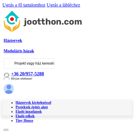
Ugrás a fő tartalomhoz
Ugrás a lábléchez
Háztervek
Moduláris házak
Keresés
...
+36 20/957-5288
Hívjon telefonon!
Háztervek kivitelezéssel
Projektek építés alatt
Eladó ingatlanok
Eladó telkek
Tiny House