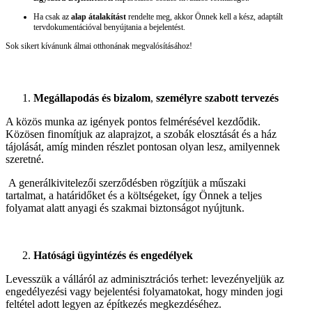
Ha csak az
alap átalakítást
rendelte meg, akkor Önnek kell a kész, adaptált
tervdokumentációval benyújtania a bejelentést.
Sok sikert kívánunk álmai otthonának megvalósításához!
Megállapodás és bizalom
,
személyre szabott tervezés
A közös munka az igények pontos felmérésével kezdődik.
Közösen finomítjuk az alaprajzot, a szobák elosztását és a ház
tájolását, amíg minden részlet pontosan olyan lesz, amilyennek
szeretné.
A generálkivitelezői szerződésben rögzítjük a műszaki
tartalmat, a határidőket és a költségeket, így Önnek a teljes
folyamat alatt anyagi és szakmai biztonságot nyújtunk.
Hatósági ügyintézés és engedélyek
Levesszük a válláról az adminisztrációs terhet: levezényeljük az
engedélyezési vagy bejelentési folyamatokat, hogy minden jogi
feltétel adott legyen az építkezés megkezdéséhez.