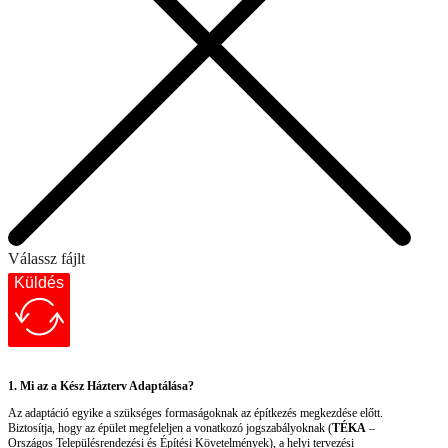
Válassz fájlt
Küldés
1. Mi az a Kész Házterv Adaptálása?
Az adaptáció egyike a szükséges formaságoknak az építkezés megkezdése előtt.
Biztosítja, hogy az épület megfeleljen a vonatkozó jogszabályoknak (
TÉKA
–
Országos Településrendezési és Építési Követelmények), a helyi tervezési