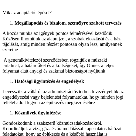
———————————————————————————
Mik az adaptáció lépései?
Megállapodás és bizalom
,
személyre szabott tervezés
A közös munka az igények pontos felmérésével kezdődik.
Közösen finomítjuk az alaprajzot, a szobák elosztását és a ház
tájolását, amíg minden részlet pontosan olyan lesz, amilyennek
szeretné.
A generálkivitelezői szerződésben rögzítjük a műszaki
tartalmat, a határidőket és a költségeket, így Önnek a teljes
folyamat alatt anyagi és szakmai biztonságot nyújtunk.
Hatósági ügyintézés és engedélyek
Levesszük a válláról az adminisztrációs terhet: levezényeljük az
engedélyezési vagy bejelentési folyamatokat, hogy minden jogi
feltétel adott legyen az építkezés megkezdéséhez.
Közművek ügyintézése
Gondoskodunk a szakszerű közműcsatlakozásokról.
Koordináljuk a víz-, gáz- és áramellátással kapcsolatos hálózati
feladatokat, hogy az építkezés és a későbbi használat is