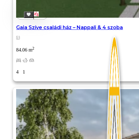
Gaia Szíve családi ház – Nappali & 4 szoba
2
84.06 m
4
1