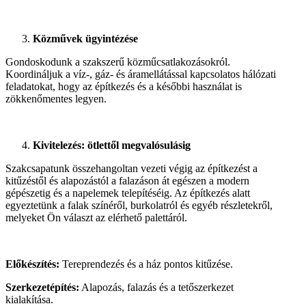
Közművek ügyintézése
Gondoskodunk a szakszerű közműcsatlakozásokról.
Koordináljuk a víz-, gáz- és áramellátással kapcsolatos hálózati
feladatokat, hogy az építkezés és a későbbi használat is
zökkenőmentes legyen.
Kivitelezés: ötlettől megvalósulásig
Szakcsapatunk összehangoltan vezeti végig az építkezést a
kitűzéstől és alapozástól a falazáson át egészen a modern
gépészetig és a napelemek telepítéséig. Az építkezés alatt
egyeztetünk a falak színéről, burkolatról és egyéb részletekről,
melyeket Ön választ az elérhető palettáról.
Előkészítés:
Tereprendezés és a ház pontos kitűzése.
Szerkezetépítés:
Alapozás, falazás és a tetőszerkezet
kialakítása.