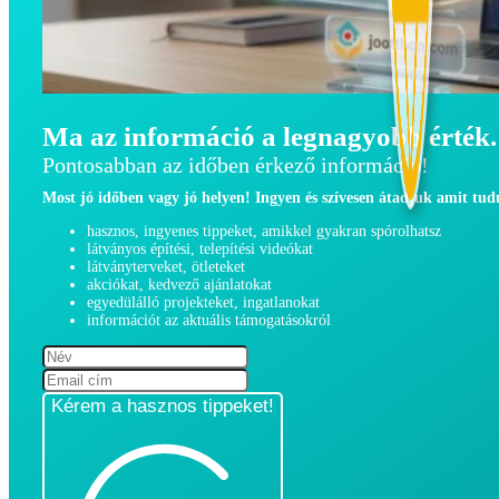
Ma az információ a legnagyobb érték.
Pontosabban az időben érkező információ!
Most jó időben vagy jó helyen! Ingyen és szívesen átadjuk amit tu
hasznos, ingyenes tippeket, amikkel gyakran spórolhatsz
látványos építési, telepítési videókat
látványterveket, ötleteket
akciókat, kedvező ajánlatokat
egyedülálló projekteket, ingatlanokat
információt az aktuális támogatásokról
Kérem a hasznos tippeket!