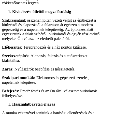
zökkenőmentes legyen.
Kivitelezés: ötlettől megvalósulásig
Szakcsapatunk összehangoltan vezeti végig az építkezést a
kitűzéstől és alapozástól a falazáson át egészen a modern
gépészetig és a napelemek telepítéséig. Az építkezés alatt
egyeztetünk a falak színéről, burkolatról és egyéb részletekről,
melyeket Ön választ az elérhető palettáról.
Előkészítés:
Tereprendezés és a ház pontos kitűzése.
Szerkezetépítés:
Alapozás, falazás és a tetőszerkezet
kialakítása.
Zárás:
Nyílászárók beépítése és hőszigetelés.
Szakipari munkák:
Elektromos és gépészeti szerelés,
napelemek telepítése.
Befejezés:
Precíz festés és az Ön által választott burkolatok
felhelyezése.
Használatbavételi eljárás
A munka végeztével segítünk a hatósági ellenőrzések és a