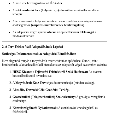
A kész terv hozzáigazítását a
HÉSZ-hez
.
A
telekrendezési terv (helyszínrajz)
elkészítését az aktuális geodéziai
térképre.
A terv igazítását a helyi szerkezeti terhelési zónákhoz és a talajmechanikai
adottságokhoz (
alapozás méretezésének felülvizsgálata
).
Az adaptációt végző építész
átveszi az épülettervezői felelősséget
a
módosított tervért.
2. A Terv Telekre Való Adaptálásának Lépései
Szükséges Dokumentumok az Adaptáció Elindításához
Nem elegendő csupán a megvásárolt tervet elvinni az építészhez. Önnek, mint
beruházónak, a következőket kell biztosítania az adaptációt végző szakember számára:
HÉSZ Kivonat / Fejlesztési Feltételekről Szóló Határozat:
Az övezeti
besorolásról szóló hivatalos irat.
A Megvásárolt Kész Terv
teljes dokumentációja (minden szakág).
Aktuális, Tervezési Célú Geodéziai Térkép.
Geotechnikai (Talajmechanikai) Szakvélemény:
A geológiai vizsgálatok
eredménye.
Közműszolgáltatói Nyilatkozatok:
A csatlakozási lehetőségekről és
feltételekről.