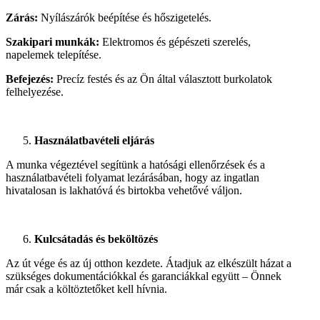
Zárás:
Nyílászárók beépítése és hőszigetelés.
Szakipari munkák:
Elektromos és gépészeti szerelés,
napelemek telepítése.
Befejezés:
Precíz festés és az Ön által választott burkolatok
felhelyezése.
Használatbavételi eljárás
A munka végeztével segítünk a hatósági ellenőrzések és a
használatbavételi folyamat lezárásában, hogy az ingatlan
hivatalosan is lakhatóvá és birtokba vehetővé váljon.
Kulcsátadás és beköltözés
Az út vége és az új otthon kezdete. Átadjuk az elkészült házat a
szükséges dokumentációkkal és garanciákkal együtt – Önnek
már csak a költöztetőket kell hívnia.