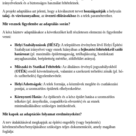
irányelveknek és a biztonságos használat feltételeinek.
A projekt adaptálása azt jelenti, hogy a kiválasztott tervet
hozzáigazítják
a helyszín
talaj- és vízviszonyaihoz
, az
övezeti előírásokhoz
és a telek paramétereihez.
Mit vesznek figyelembe az adaptálás során?
A kész házterv adaptálásakor a következőket kell részletesen elemezni és figyelembe
venni:
Helyi Szabályozások (HÉSZ):
A településen érvényben lévő Helyi Építési
Szabályzat irányelvei vagy ennek hiányában a
fejlesztési feltételekről szóló
határozat
(pl. maximális épületmagasság, tetőhajlásszög, homlokzati
anyaghasználat, beépítettség mértéke, zöldfelület aránya).
Műszaki és Statikai Feltételek:
Az általános érvényű jogszabályokból
(
OTÉK
) eredő követelmények, valamint a szerkezeti terhelési zónák (pl. hó-
és szélterhelés) figyelembevétele.
Helyi Adottságok:
A telek formája, a közművek megléte és csatlakozási
pontjai, a szomszédos épületek elhelyezkedése.
Környezeti Hatás:
Az építkezés és a kész épület hatása a szomszédos
telkekre (pl. árnyékolás, csapadékvíz-elvezetés) és az ennek
minimalizálásához szükséges intézkedések.
Mit kapok az adaptációs folyamat eredményeként?
A terv átalakításával megkapjuk az építési engedély (vagy bejelentés)
kérelmezéséhez/benyújtásához szükséges teljes dokumentációt, amely magában
foglalja: