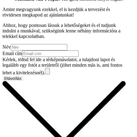
Amint megvagyunk ezekkel, el is kezdjük a tervezést és
rövidesen megkapod az ajánlatunkat!
Ahhoz, hogy pontosan lássuk a lehetőségeket és el tudjunk
indulni a munkával, szükségünk lenne néhány információra a
telekkel kapcsolatban.
Név
Email cím
Kérlek, töltsd fel ide a térképmásolatot, a tulajdoni lapot és
legalább egy fotót a területről (jöhet minden más is, ami fontos
lehet a kivitelezésnél).
Eltávolítás