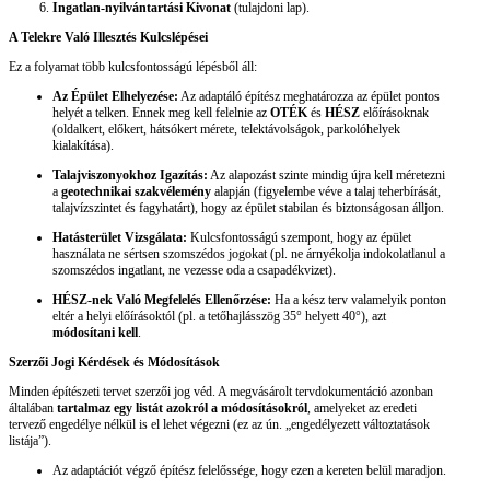
Ingatlan-nyilvántartási Kivonat
(tulajdoni lap).
A Telekre Való Illesztés Kulcslépései
Ez a folyamat több kulcsfontosságú lépésből áll:
Az Épület Elhelyezése:
Az adaptáló építész meghatározza az épület pontos
helyét a telken. Ennek meg kell felelnie az
OTÉK
és
HÉSZ
előírásoknak
(oldalkert, előkert, hátsókert mérete, telektávolságok, parkolóhelyek
kialakítása).
Talajviszonyokhoz Igazítás:
Az alapozást szinte mindig újra kell méretezni
a
geotechnikai szakvélemény
alapján (figyelembe véve a talaj teherbírását,
talajvízszintet és fagyhatárt), hogy az épület stabilan és biztonságosan álljon.
Hatásterület Vizsgálata:
Kulcsfontosságú szempont, hogy az épület
használata ne sértsen szomszédos jogokat (pl. ne árnyékolja indokolatlanul a
szomszédos ingatlant, ne vezesse oda a csapadékvizet).
HÉSZ-nek Való Megfelelés Ellenőrzése:
Ha a kész terv valamelyik ponton
eltér a helyi előírásoktól (pl. a tetőhajlásszög 35° helyett 40°), azt
módosítani kell
.
Szerzői Jogi Kérdések és Módosítások
Minden építészeti tervet szerzői jog véd. A megvásárolt tervdokumentáció azonban
általában
tartalmaz egy listát azokról a módosításokról
, amelyeket az eredeti
tervező engedélye nélkül is el lehet végezni (ez az ún. „engedélyezett változtatások
listája”).
Az adaptációt végző építész felelőssége, hogy ezen a kereten belül maradjon.