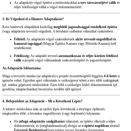
Az adaptációt végző építész a módosításokkal
a terv társszerzőjévé válik
és
teljes felelősséget vállal a végső dokumentációért.
3. Ki Végezheti el a Házterv Adaptálását?
Kész háztervek adaptálását kizárólag
megfelelő jogosultsággal rendelkező építész
(vagy adaptációs tervező) végezheti. A beruházó szabadon választhat szakembert.
Feltétel:
Az adaptációt végző szakembernek
aktív tervezői engedéllyel és
kamarai tagsággal
(Magyar Építész Kamara vagy Mérnöki Kamara) kell
rendelkeznie.
Felelősség:
Az adaptáló tervező
automatikusan és teljes körűen felelőssé
válik
a projekt végső változatának szakszerűségéért és jogszerűségéért.
Az Adaptáció Időtartama
Maga a tervezési munka (az adaptáció) a projekt összetettségétől függően
4-6 hetet
is
igénybe vehet. Egyetlen apró változtatás is szükségessé teheti a terv több szakágának
(pl. statika, gépészet) módosítását. Ezen felül a szükséges külső dokumentumok (pl.
geodézia, talajmechanika) beszerzése további időt igényel.
4. Befejeződött az Adaptáció – Mi a Következő Lépés?
A házterv módosítása után az utolsó lépés következik a tényleges építkezés
megkezdése előtt: a hivatalos engedélyezés (vagy bejelentés) folyamata.
Ha
átfogó adaptációs szolgáltatást
választott, az építész elkészíti a teljes
dokumentációt, és (meghatalmazással) elvégzi az
e-építési naplóban
történő
Egyszerű Bejelentéssel
kapcsolatos összes hivatalos formaságot.