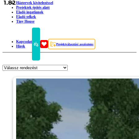
1.82
Háztervek kivitelezéssel
Projektek építés alatt
Eladó ingatlanok
Eladó telkek
Tiny House
Kapcsolat
Projektválasztási asszisztens
Hírek