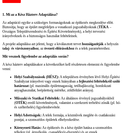
1. Mi az a Kész Házterv Adaptálása?
Az adaptáció egyike a szükséges formaságoknak az építkezés megkezdése előtt.
Biztosítja, hogy az épület megfeleljen a vonatkozó jogszabályoknak (
TÉKA
–
Országos Településrendezési és Építési Követelmények), a helyi tervezési
irányelveknek és a biztonságos használat feltételeinek.
A projekt adaptálása azt jelenti, hogy a kiválasztott tervet
hozzáigazítják
a helyszín
talaj- és vízviszonyaihoz
, az
övezeti előírásokhoz
és a telek paramétereihez.
Mit vesznek figyelembe az adaptálás során?
A kész házterv adaptálásakor a következőket kell részletesen elemezni és figyelembe
venni:
Helyi Szabályozások (HÉSZ):
A településen érvényben lévő Helyi Építési
Szabályzat irányelvei vagy ennek hiányában a
fejlesztési feltételekről szóló
határozat
(pl. maximális épületmagasság, tetőhajlásszög, homlokzati
anyaghasználat, beépítettség mértéke, zöldfelület aránya).
Műszaki és Statikai Feltételek:
Az általános érvényű jogszabályokból
(
OTÉK
) eredő követelmények, valamint a szerkezeti terhelési zónák (pl. hó-
és szélterhelés) figyelembevétele.
Helyi Adottságok:
A telek formája, a közművek megléte és csatlakozási
pontjai, a szomszédos épületek elhelyezkedése.
Környezeti Hatás:
Az építkezés és a kész épület hatása a szomszédos
telkekre (pl. árnyékolás, csapadékvíz-elvezetés) és az ennek