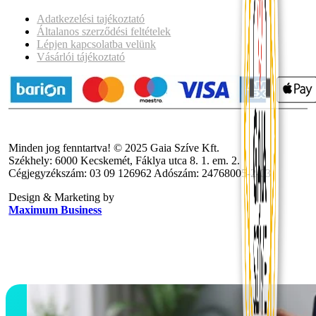
Adatkezelési tajékoztató
Általanos szerződési feltételek
Lépjen kapcsolatba velünk
Vásárlói tájékoztató
Minden jog fenntartva! © 2025 Gaia Szíve Kft.
Székhely: 6000 Kecskemét, Fáklya utca 8. 1. em. 2.
Cégjegyzékszám: 03 09 126962 Adószám: 24768005-2-03
Design & Marketing by
Maximum Business