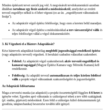
Minden építészeti tervet szerzői jog véd. A megvásárolt tervdokumentáció azonban
általában
tartalmaz egy listát azokról a módosításokról
, amelyeket az eredeti
tervező engedélye nélkül is el lehet végezni (ez az ún. „engedélyezett változtatások
listája”).
Az adaptációt végző építész felelőssége, hogy ezen a kereten belül maradjon.
Az adaptációt végző építész a módosításokkal
a terv társszerzőjévé válik
és
teljes felelősséget vállal a végső dokumentációért.
3. Ki Végezheti el a Házterv Adaptálását?
Kész háztervek adaptálását kizárólag
megfelelő jogosultsággal rendelkező építész
(vagy adaptációs tervező) végezheti. A beruházó szabadon választhat szakembert.
Feltétel:
Az adaptációt végző szakembernek
aktív tervezői engedéllyel és
kamarai tagsággal
(Magyar Építész Kamara vagy Mérnöki Kamara) kell
rendelkeznie.
Felelősség:
Az adaptáló tervező
automatikusan és teljes körűen felelőssé
válik
a projekt végső változatának szakszerűségéért és jogszerűségéért.
Az Adaptáció Időtartama
Maga a tervezési munka (az adaptáció) a projekt összetettségétől függően
4-6 hetet
is
igénybe vehet. Egyetlen apró változtatás is szükségessé teheti a terv több szakágának
(pl. statika, gépészet) módosítását. Ezen felül a szükséges külső dokumentumok (pl.
geodézia, talajmechanika) beszerzése további időt igényel.