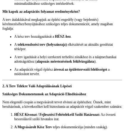
minimalizálásához szükséges intézkedések.
Mit kapok az adaptációs folyamat eredményeként?
A terv átalakításával megkapjuk az építési engedély (vagy bejelentés)
kérelmezéséhez/benyújtásához szükséges teljes dokumentációt, amely magában
foglalja:
A kész terv hozzáigazítását a
HÉSZ-hez
.
A
telekrendezési terv (helyszínrajz)
elkészítését az aktuális geodéziai
térképre.
A terv igazítását a helyi szerkezeti terhelési zónákhoz és a talajmechanikai
adottságokhoz (
alapozás méretezésének felülvizsgálata
).
Az adaptációt végző építész
átveszi az épülettervezői felelősséget
a
módosított tervért.
2. A Terv Telekre Való Adaptálásának Lépései
Szükséges Dokumentumok az Adaptáció Elindításához
Nem elegendő csupán a megvásárolt tervet elvinni az építészhez. Önnek, mint
beruházónak, a következőket kell biztosítania az adaptációt végző szakember számára:
HÉSZ Kivonat / Fejlesztési Feltételekről Szóló Határozat:
Az övezeti
besorolásról szóló hivatalos irat.
A Megvásárolt Kész Terv
teljes dokumentációja (minden szakág).