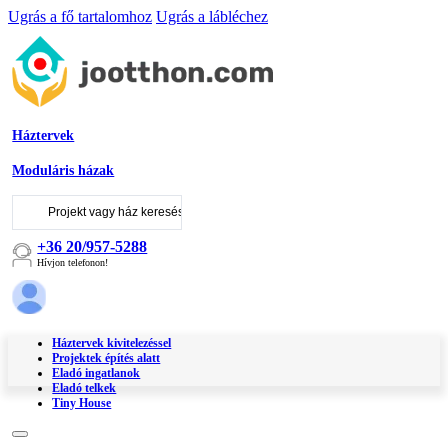
Ugrás a fő tartalomhoz
Ugrás a lábléchez
Háztervek
Moduláris házak
Keresés
...
+36 20/957-5288
Hívjon telefonon!
Háztervek kivitelezéssel
Projektek építés alatt
Eladó ingatlanok
Eladó telkek
Tiny House