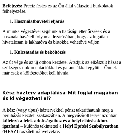
Befejezés:
Precíz festés és az Ön által választott burkolatok
felhelyezése.
Használatbavételi eljárás
A munka végeztével segítünk a hatósági ellenőrzések és a
használatbavételi folyamat lezárásában, hogy az ingatlan
hivatalosan is lakhatóvá és birtokba vehetővé váljon.
Kulcsátadás és beköltözés
Az út vége és az új otthon kezdete. Átadjuk az elkészült házat a
szükséges dokumentációkkal és garanciákkal együtt – Önnek
már csak a költöztetőket kell hívnia.
Kész házterv adaptálása: Mit foglal magában
és ki végezheti el?
A kész (vagy típus) háztervekkel pénzt takaríthatunk meg a
beruházás kezdeti szakaszában. A megvásárolt tervet azonban
kötelező a telek adottságaihoz és a helyi előírásokhoz
igazítani
– különös tekintettel a
Helyi Építési Szabályzatban
(HÉSZ)
rögzített irányelvekre.