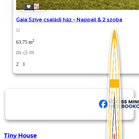
Gaia Szíve családi ház – Nappali & 2 szoba
2
63.75 m
2
1
Tiny House