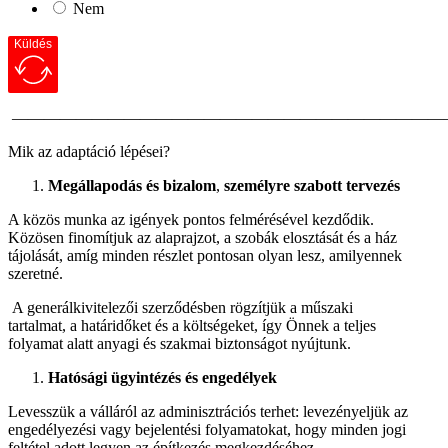
Nem
Küldés
———————————————————————————
Mik az adaptáció lépései?
Megállapodás és bizalom
,
személyre szabott tervezés
A közös munka az igények pontos felmérésével kezdődik.
Közösen finomítjuk az alaprajzot, a szobák elosztását és a ház
tájolását, amíg minden részlet pontosan olyan lesz, amilyennek
szeretné.
A generálkivitelezői szerződésben rögzítjük a műszaki
tartalmat, a határidőket és a költségeket, így Önnek a teljes
folyamat alatt anyagi és szakmai biztonságot nyújtunk.
Hatósági ügyintézés és engedélyek
Levesszük a válláról az adminisztrációs terhet: levezényeljük az
engedélyezési vagy bejelentési folyamatokat, hogy minden jogi
feltétel adott legyen az építkezés megkezdéséhez.