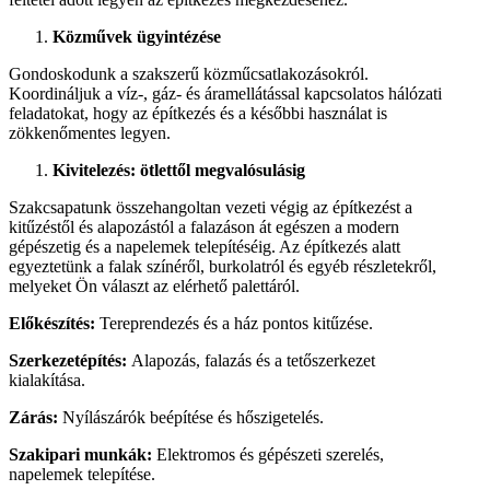
Közművek ügyintézése
Gondoskodunk a szakszerű közműcsatlakozásokról.
Koordináljuk a víz-, gáz- és áramellátással kapcsolatos hálózati
feladatokat, hogy az építkezés és a későbbi használat is
zökkenőmentes legyen.
Kivitelezés: ötlettől megvalósulásig
Szakcsapatunk összehangoltan vezeti végig az építkezést a
kitűzéstől és alapozástól a falazáson át egészen a modern
gépészetig és a napelemek telepítéséig. Az építkezés alatt
egyeztetünk a falak színéről, burkolatról és egyéb részletekről,
melyeket Ön választ az elérhető palettáról.
Előkészítés:
Tereprendezés és a ház pontos kitűzése.
Szerkezetépítés:
Alapozás, falazás és a tetőszerkezet
kialakítása.
Zárás:
Nyílászárók beépítése és hőszigetelés.
Szakipari munkák:
Elektromos és gépészeti szerelés,
napelemek telepítése.