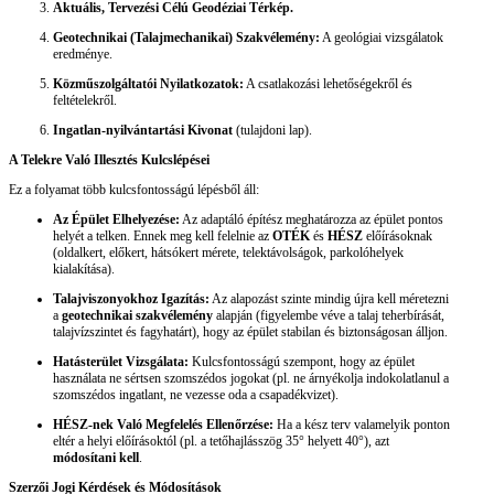
Aktuális, Tervezési Célú Geodéziai Térkép.
Geotechnikai (Talajmechanikai) Szakvélemény:
A geológiai vizsgálatok
eredménye.
Közműszolgáltatói Nyilatkozatok:
A csatlakozási lehetőségekről és
feltételekről.
Ingatlan-nyilvántartási Kivonat
(tulajdoni lap).
A Telekre Való Illesztés Kulcslépései
Ez a folyamat több kulcsfontosságú lépésből áll:
Az Épület Elhelyezése:
Az adaptáló építész meghatározza az épület pontos
helyét a telken. Ennek meg kell felelnie az
OTÉK
és
HÉSZ
előírásoknak
(oldalkert, előkert, hátsókert mérete, telektávolságok, parkolóhelyek
kialakítása).
Talajviszonyokhoz Igazítás:
Az alapozást szinte mindig újra kell méretezni
a
geotechnikai szakvélemény
alapján (figyelembe véve a talaj teherbírását,
talajvízszintet és fagyhatárt), hogy az épület stabilan és biztonságosan álljon.
Hatásterület Vizsgálata:
Kulcsfontosságú szempont, hogy az épület
használata ne sértsen szomszédos jogokat (pl. ne árnyékolja indokolatlanul a
szomszédos ingatlant, ne vezesse oda a csapadékvizet).
HÉSZ-nek Való Megfelelés Ellenőrzése:
Ha a kész terv valamelyik ponton
eltér a helyi előírásoktól (pl. a tetőhajlásszög 35° helyett 40°), azt
módosítani kell
.
Szerzői Jogi Kérdések és Módosítások