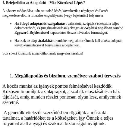
4. Befejeződött az Adaptáció – Mi a Következő Lépés?
A házterv módosítása után az utolsó lépés következik a tényleges építkezés
megkezdése előtt: a hivatalos engedélyezés (vagy bejelentés) folyamata.
Ha
átfogó adaptációs szolgáltatást
választott, az építész elkészíti a teljes
dokumentációt, és (meghatalmazással) elvégzi az
e-építési naplóban
történő
Egyszerű Bejelentéssel
kapcsolatos összes hivatalos formaságot.
Ha csak az
alap átalakítást
rendelte meg, akkor Önnek kell a kész, adaptált
tervdokumentációval benyújtania a bejelentést.
Sok sikert kívánunk álmai otthonának megvalósításához!
Megállapodás és bizalom
,
személyre szabott tervezés
A közös munka az igények pontos felmérésével kezdődik.
Közösen finomítjuk az alaprajzot, a szobák elosztását és a ház
tájolását, amíg minden részlet pontosan olyan lesz, amilyennek
szeretné.
A generálkivitelezői szerződésben rögzítjük a műszaki
tartalmat, a határidőket és a költségeket, így Önnek a teljes
folyamat alatt anyagi és szakmai biztonságot nyújtunk.