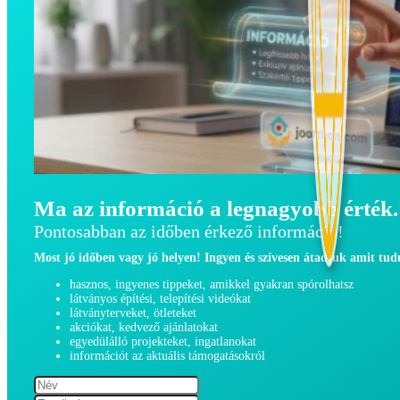
Ma az információ a legnagyobb érték.
Pontosabban az időben érkező információ!
Most jó időben vagy jó helyen! Ingyen és szívesen átadjuk amit tu
hasznos, ingyenes tippeket, amikkel gyakran spórolhatsz
látványos építési, telepítési videókat
látványterveket, ötleteket
akciókat, kedvező ajánlatokat
egyedülálló projekteket, ingatlanokat
információt az aktuális támogatásokról