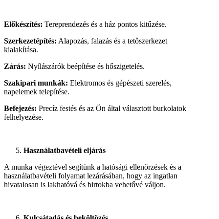
Előkészítés:
Tereprendezés és a ház pontos kitűzése.
Szerkezetépítés:
Alapozás, falazás és a tetőszerkezet
kialakítása.
Zárás:
Nyílászárók beépítése és hőszigetelés.
Szakipari munkák:
Elektromos és gépészeti szerelés,
napelemek telepítése.
Befejezés:
Precíz festés és az Ön által választott burkolatok
felhelyezése.
Használatbavételi eljárás
A munka végeztével segítünk a hatósági ellenőrzések és a
használatbavételi folyamat lezárásában, hogy az ingatlan
hivatalosan is lakhatóvá és birtokba vehetővé váljon.
Kulcsátadás és beköltözés