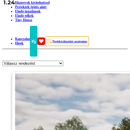
1.24
Háztervek kivitelezéssel
Projektek építés alatt
Eladó ingatlanok
Eladó telkek
Tiny House
Kapcsolat
Projektválasztási asszisztens
Hírek