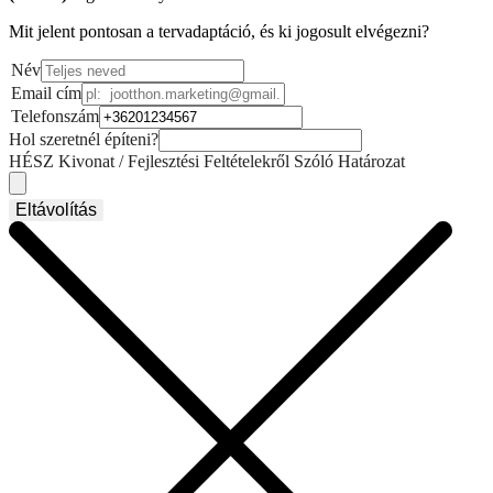
Mit jelent pontosan a tervadaptáció, és ki jogosult elvégezni?
Név
Email cím
Telefonszám
Hol szeretnél építeni?
HÉSZ Kivonat / Fejlesztési Feltételekről Szóló Határozat
Eltávolítás