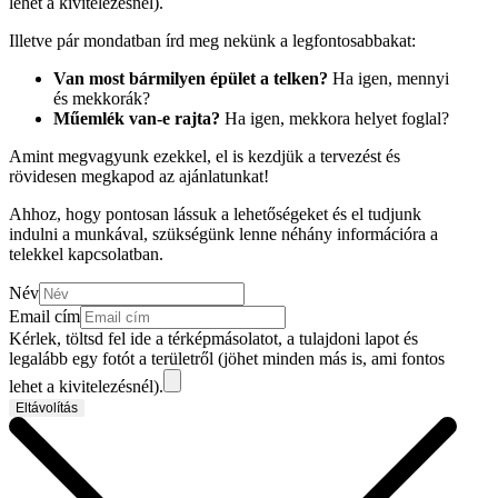
lehet a kivitelezésnél).
Illetve pár mondatban írd meg nekünk a legfontosabbakat:
Van most bármilyen épület a telken?
Ha igen, mennyi
és mekkorák?
Műemlék van-e rajta?
Ha igen, mekkora helyet foglal?
Amint megvagyunk ezekkel, el is kezdjük a tervezést és
rövidesen megkapod az ajánlatunkat!
Ahhoz, hogy pontosan lássuk a lehetőségeket és el tudjunk
indulni a munkával, szükségünk lenne néhány információra a
telekkel kapcsolatban.
Név
Email cím
Kérlek, töltsd fel ide a térképmásolatot, a tulajdoni lapot és
legalább egy fotót a területről (jöhet minden más is, ami fontos
lehet a kivitelezésnél).
Eltávolítás