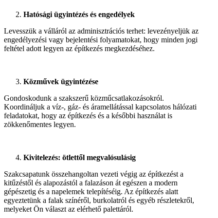
Hatósági ügyintézés és engedélyek
Levesszük a válláról az adminisztrációs terhet: levezényeljük az
engedélyezési vagy bejelentési folyamatokat, hogy minden jogi
feltétel adott legyen az építkezés megkezdéséhez.
Közművek ügyintézése
Gondoskodunk a szakszerű közműcsatlakozásokról.
Koordináljuk a víz-, gáz- és áramellátással kapcsolatos hálózati
feladatokat, hogy az építkezés és a későbbi használat is
zökkenőmentes legyen.
Kivitelezés: ötlettől megvalósulásig
Szakcsapatunk összehangoltan vezeti végig az építkezést a
kitűzéstől és alapozástól a falazáson át egészen a modern
gépészetig és a napelemek telepítéséig. Az építkezés alatt
egyeztetünk a falak színéről, burkolatról és egyéb részletekről,
melyeket Ön választ az elérhető palettáról.