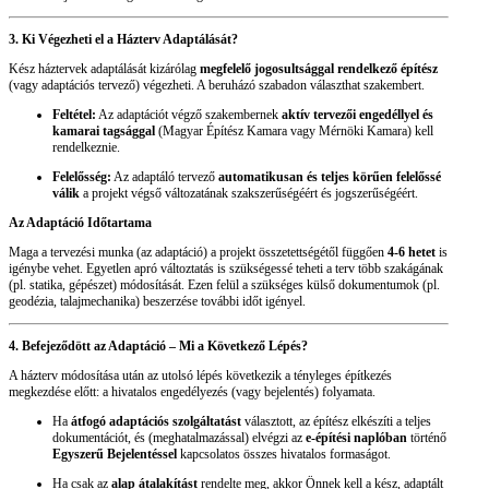
3. Ki Végezheti el a Házterv Adaptálását?
Kész háztervek adaptálását kizárólag
megfelelő jogosultsággal rendelkező építész
(vagy adaptációs tervező) végezheti. A beruházó szabadon választhat szakembert.
Feltétel:
Az adaptációt végző szakembernek
aktív tervezői engedéllyel és
kamarai tagsággal
(Magyar Építész Kamara vagy Mérnöki Kamara) kell
rendelkeznie.
Felelősség:
Az adaptáló tervező
automatikusan és teljes körűen felelőssé
válik
a projekt végső változatának szakszerűségéért és jogszerűségéért.
Az Adaptáció Időtartama
Maga a tervezési munka (az adaptáció) a projekt összetettségétől függően
4-6 hetet
is
igénybe vehet. Egyetlen apró változtatás is szükségessé teheti a terv több szakágának
(pl. statika, gépészet) módosítását. Ezen felül a szükséges külső dokumentumok (pl.
geodézia, talajmechanika) beszerzése további időt igényel.
4. Befejeződött az Adaptáció – Mi a Következő Lépés?
A házterv módosítása után az utolsó lépés következik a tényleges építkezés
megkezdése előtt: a hivatalos engedélyezés (vagy bejelentés) folyamata.
Ha
átfogó adaptációs szolgáltatást
választott, az építész elkészíti a teljes
dokumentációt, és (meghatalmazással) elvégzi az
e-építési naplóban
történő
Egyszerű Bejelentéssel
kapcsolatos összes hivatalos formaságot.
Ha csak az
alap átalakítást
rendelte meg, akkor Önnek kell a kész, adaptált