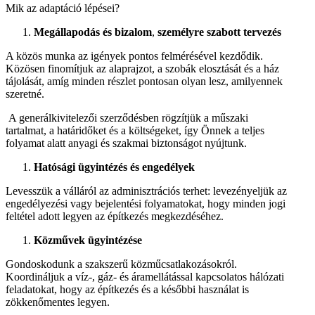
Mik az adaptáció lépései?
Megállapodás és bizalom
,
személyre szabott tervezés
A közös munka az igények pontos felmérésével kezdődik.
Közösen finomítjuk az alaprajzot, a szobák elosztását és a ház
tájolását, amíg minden részlet pontosan olyan lesz, amilyennek
szeretné.
A generálkivitelezői szerződésben rögzítjük a műszaki
tartalmat, a határidőket és a költségeket, így Önnek a teljes
folyamat alatt anyagi és szakmai biztonságot nyújtunk.
Hatósági ügyintézés és engedélyek
Levesszük a válláról az adminisztrációs terhet: levezényeljük az
engedélyezési vagy bejelentési folyamatokat, hogy minden jogi
feltétel adott legyen az építkezés megkezdéséhez.
Közművek ügyintézése
Gondoskodunk a szakszerű közműcsatlakozásokról.
Koordináljuk a víz-, gáz- és áramellátással kapcsolatos hálózati
feladatokat, hogy az építkezés és a későbbi használat is
zökkenőmentes legyen.