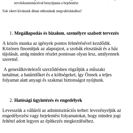
tervdokumentációval benyújtania a bejelentést.
Sok sikert kívánunk álmai otthonának megvalósításához!
Megállapodás és bizalom
,
személyre szabott tervezés
A közös munka az igények pontos felmérésével kezdődik.
Közösen finomítjuk az alaprajzot, a szobák elosztását és a ház
tájolását, amíg minden részlet pontosan olyan lesz, amilyennek
szeretné.
A generálkivitelezői szerződésben rögzítjük a műszaki
tartalmat, a határidőket és a költségeket, így Önnek a teljes
folyamat alatt anyagi és szakmai biztonságot nyújtunk.
Hatósági ügyintézés és engedélyek
Levesszük a válláról az adminisztrációs terhet: levezényeljük az
engedélyezési vagy bejelentési folyamatokat, hogy minden jogi
feltétel adott legyen az építkezés megkezdéséhez.