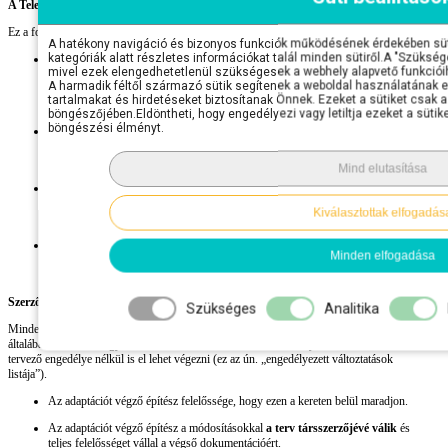
A Telekre Való Illesztés Kulcslépései
Ez a folyamat több kulcsfontosságú lépésből áll:
A hatékony navigáció és bizonyos funkciók működésének érdekében süt
kategóriák alatt részletes információkat talál minden sütiről.A "Szükség
Az Épület Elhelyezése:
Az adaptáló építész meghatározza az épület pontos
mivel ezek elengedhetetlenül szükségesek a webhely alapvető funkciói
helyét a telken. Ennek meg kell felelnie az
OTÉK
és
HÉSZ
előírásoknak
A harmadik féltől származó sütik segítenek a weboldal használatának el
(oldalkert, előkert, hátsókert mérete, telektávolságok, parkolóhelyek
tartalmakat és hirdetéseket biztosítanak Önnek. Ezeket a sütiket csak 
kialakítása).
böngészőjében.Eldöntheti, hogy engedélyezi vagy letiltja ezeket a sütiket
böngészési élményt.
Talajviszonyokhoz Igazítás:
Az alapozást szinte mindig újra kell méretezni
a
geotechnikai szakvélemény
alapján (figyelembe véve a talaj teherbírását,
talajvízszintet és fagyhatárt), hogy az épület stabilan és biztonságosan álljon.
Mind elutasítása
Hatásterület Vizsgálata:
Kulcsfontosságú szempont, hogy az épület
használata ne sértsen szomszédos jogokat (pl. ne árnyékolja indokolatlanul a
Kiválasztottak elfogadás
szomszédos ingatlant, ne vezesse oda a csapadékvizet).
HÉSZ-nek Való Megfelelés Ellenőrzése:
Ha a kész terv valamelyik ponton
Minden elfogadása
eltér a helyi előírásoktól (pl. a tetőhajlásszög 35° helyett 40°), azt
módosítani kell
.
Szerzői Jogi Kérdések és Módosítások
Szükséges
Analitika
Minden építészeti tervet szerzői jog véd. A megvásárolt tervdokumentáció azonban
általában
tartalmaz egy listát azokról a módosításokról
, amelyeket az eredeti
tervező engedélye nélkül is el lehet végezni (ez az ún. „engedélyezett változtatások
listája”).
Az adaptációt végző építész felelőssége, hogy ezen a kereten belül maradjon.
Az adaptációt végző építész a módosításokkal
a terv társszerzőjévé válik
és
teljes felelősséget vállal a végső dokumentációért.