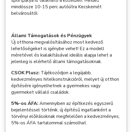
sportpálya is található a közelben. Mindez
mindössze 10-15 perc autóútra Kecskemét
belvárosától.
Állami Támogatások és Pénzügyek
Új otthona megvalósításához most kedvező
lehetőségeket is igénybe vehet! Ez a modell
méretével és kialakításával ideális alapja lehet a
jelenleg is elérhető állami támogatásoknak.
CSOK Plusz:
Tájékozódjon a legújabb,
kedvezményes hitelkonstrukcióról, melyet új otthon
építésére igényelhetnek a gyermekes vagy
gyermeket vállaló családok.
5%-os ÁFA:
Amennyiben az építkezés egyszerű
bejelentéssel történik, új építésű ingatlanként a
törvényi előírásoknak megfelelően a kedvezményes,
5%-os ÁFA tartalommal számolhat.