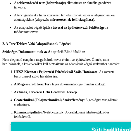
A
telekrendezési terv (helyszínrajz)
elkészítését az aktuális geodéziai
térképre.
A terv igazítását a helyi szerkezeti terhelési zónákhoz és a talajmechanikai
adottságokhoz (
alapozás méretezésének felülvizsgálata
).
Az adaptációt végző építész
átveszi az épülettervezői felelősséget
a
módosított tervért.
2. A Terv Telekre Való Adaptálásának Lépései
Szükséges Dokumentumok az Adaptáció Elindításához
Nem elegendő csupán a megvásárolt tervet elvinni az építészhez. Önnek, mint
beruházónak, a következőket kell biztosítania az adaptációt végző szakember számára:
HÉSZ Kivonat / Fejlesztési Feltételekről Szóló Határozat:
Az övezeti
besorolásról szóló hivatalos irat.
A Megvásárolt Kész Terv
teljes dokumentációja (minden szakág).
Aktuális, Tervezési Célú Geodéziai Térkép.
Geotechnikai (Talajmechanikai) Szakvélemény:
A geológiai vizsgálatok
eredménye.
Közműszolgáltatói Nyilatkozatok:
A csatlakozási lehetőségekről és
feltételekről.
Ingatlan-nyilvántartási Kivonat
(tulajdoni lap).
Süti beállításo