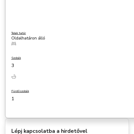
Telek határ
Oldalhatáron álló
Szobák
3
Fürdőszobák
1
Lépj kapcsolatba a hirdetővel