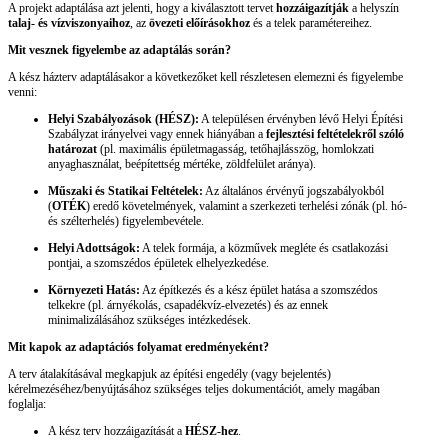
A projekt adaptálása azt jelenti, hogy a kiválasztott tervet
hozzáigazítják
a helyszín
talaj- és vízviszonyaihoz
, az
övezeti előírásokhoz
és a telek paramétereihez.
Mit vesznek figyelembe az adaptálás során?
A kész házterv adaptálásakor a következőket kell részletesen elemezni és figyelembe
venni:
Helyi Szabályozások (HÉSZ):
A településen érvényben lévő Helyi Építési
Szabályzat irányelvei vagy ennek hiányában a
fejlesztési feltételekről szóló
határozat
(pl. maximális épületmagasság, tetőhajlásszög, homlokzati
anyaghasználat, beépítettség mértéke, zöldfelület aránya).
Műszaki és Statikai Feltételek:
Az általános érvényű jogszabályokból
(
OTÉK
) eredő követelmények, valamint a szerkezeti terhelési zónák (pl. hó-
és szélterhelés) figyelembevétele.
Helyi Adottságok:
A telek formája, a közművek megléte és csatlakozási
pontjai, a szomszédos épületek elhelyezkedése.
Környezeti Hatás:
Az építkezés és a kész épület hatása a szomszédos
telkekre (pl. árnyékolás, csapadékvíz-elvezetés) és az ennek
minimalizálásához szükséges intézkedések.
Mit kapok az adaptációs folyamat eredményeként?
A terv átalakításával megkapjuk az építési engedély (vagy bejelentés)
kérelmezéséhez/benyújtásához szükséges teljes dokumentációt, amely magában
foglalja:
A kész terv hozzáigazítását a
HÉSZ-hez
.