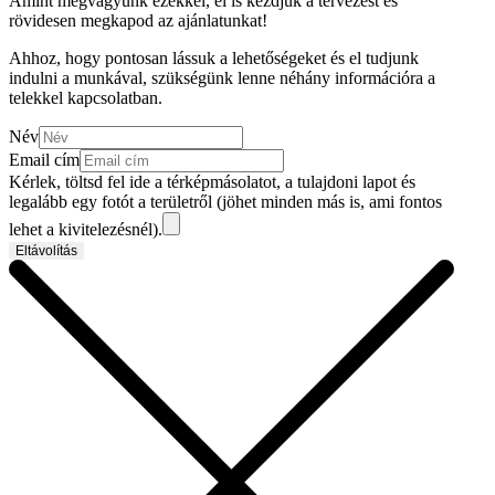
Amint megvagyunk ezekkel, el is kezdjük a tervezést és
rövidesen megkapod az ajánlatunkat!
Ahhoz, hogy pontosan lássuk a lehetőségeket és el tudjunk
indulni a munkával, szükségünk lenne néhány információra a
telekkel kapcsolatban.
Név
Email cím
Kérlek, töltsd fel ide a térképmásolatot, a tulajdoni lapot és
legalább egy fotót a területről (jöhet minden más is, ami fontos
lehet a kivitelezésnél).
Eltávolítás