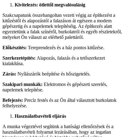
Kivitelezés: ötlettől megvalósulásig
Szakcsapatunk összehangoltan vezeti végig az építkezést a
kitűzéstől és alapozástól a falazáson át egészen a modern
gépészetig és a napelemek telepítéséig. Az építkezés alatt
egyeztetünk a falak színéről, burkolatról és egyéb részletekről,
melyeket Ön választ az elérhető palettáról.
Előkészítés:
Tereprendezés és a ház pontos kitűzése.
Szerkezetépítés:
Alapozás, falazás és a tetőszerkezet
kialakítása.
Zárás:
Nyílászárók beépítése és hőszigetelés.
Szakipari munkák:
Elektromos és gépészeti szerelés,
napelemek telepítése.
Befejezés:
Precíz festés és az Ön által választott burkolatok
felhelyezése.
Használatbavételi eljárás
A munka végeztével segítünk a hatósági ellenőrzések és a
használatbavételi folyamat lezárásában, hogy az ingatlan