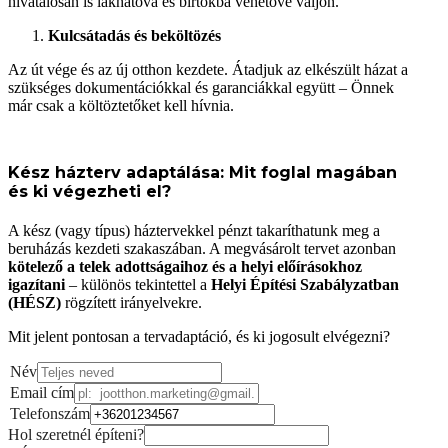
hivatalosan is lakhatóvá és birtokba vehetővé váljon.
Kulcsátadás és beköltözés
Az út vége és az új otthon kezdete. Átadjuk az elkészült házat a
szükséges dokumentációkkal és garanciákkal együtt – Önnek
már csak a költöztetőket kell hívnia.
Kész házterv adaptálása: Mit foglal magában
és ki végezheti el?
A kész (vagy típus) háztervekkel pénzt takaríthatunk meg a
beruházás kezdeti szakaszában. A megvásárolt tervet azonban
kötelező a telek adottságaihoz és a helyi előírásokhoz
igazítani
– különös tekintettel a
Helyi Építési Szabályzatban
(HÉSZ)
rögzített irányelvekre.
Mit jelent pontosan a tervadaptáció, és ki jogosult elvégezni?
Név
Email cím
Telefonszám
Hol szeretnél építeni?