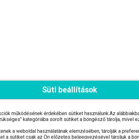
Süti beállítások
kciók működésének érdekében sütiket használunk.Az alábbiakban
"Szükséges" kategóriába sorolt sütiket a böngésző tárolja, mive
tenek a weboldal használatának elemzésében, tárolják a preferen
et a sütiket csak az Ön előzetes beleegyezésével tároljuk a bö