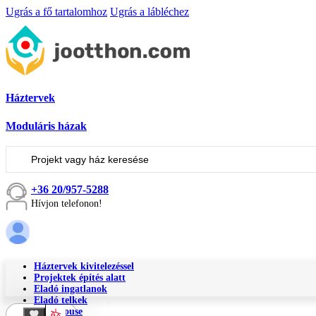
Ugrás a fő tartalomhoz
Ugrás a lábléchez
Háztervek
Moduláris házak
Keresés
...
+36 20/957-5288
Hívjon telefonon!
Háztervek kivitelezéssel
Projektek építés alatt
Eladó ingatlanok
Eladó telkek
Tiny House