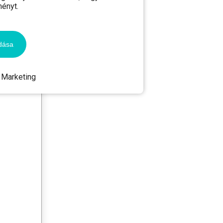
ményt.
dása
Marketing