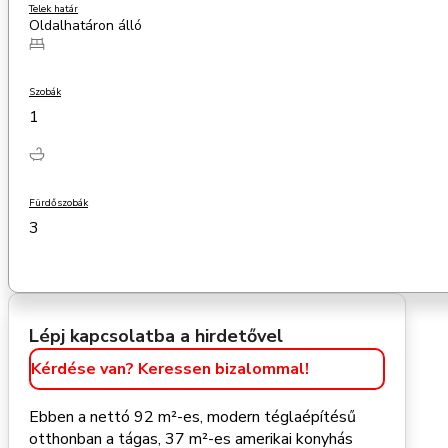
Telek határ
Oldalhatáron álló
Szobák
1
Fürdőszobák
3
Lépj kapcsolatba a hirdetővel
Kérdése van? Keressen bizalommal!
Ebben a nettó 92 m²-es, modern téglaépítésű
otthonban a tágas, 37 m²-es amerikai konyhás