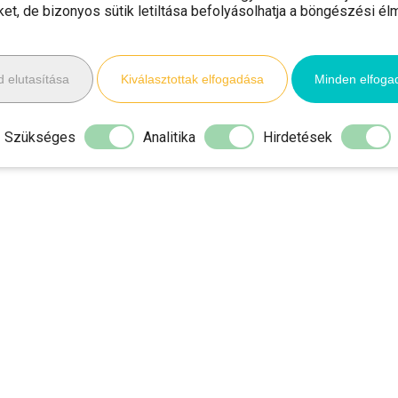
iket, de bizonyos sütik letiltása befolyásolhatja a böngészési él
 elutasítása
Kiválasztottak elfogadása
Minden elfoga
Szükséges
Analitika
Hirdetések