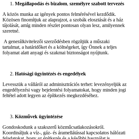
Megállapodás és bizalom
,
személyre szabott tervezés
A közös munka az igények pontos felmérésével kezdődik.
Közösen finomítjuk az alaprajzot, a szobák elosztását és a ház
tájolását, amíg minden részlet pontosan olyan lesz, amilyennek
szeretné.
A generálkivitelezői szerződésben rögzítjük a műszaki
tartalmat, a határidőket és a költségeket, így Önnek a teljes
folyamat alatt anyagi és szakmai biztonságot nyújtunk.
Hatósági ügyintézés és engedélyek
Levesszük a válláról az adminisztrációs terhet: levezényeljük az
engedélyezési vagy bejelentési folyamatokat, hogy minden jogi
feltétel adott legyen az építkezés megkezdéséhez.
Közművek ügyintézése
Gondoskodunk a szakszerű közműcsatlakozásokról.
Koordináljuk a víz-, gáz- és áramellátással kapcsolatos hálózati
feladatokat, hogy az építkezés és a későbbi használat is