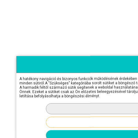
A hatékony navigáció és bizonyos funkciók működésének érdekében sü
minden sütiről.A "Szükséges" kategóriába sorolt sütiket a böngésző 
A harmadik féltől származó sütik segítenek a weboldal használatának 
Önnek. Ezeket a sütiket csak az Ön előzetes beleegyezésével tároljuk
letiltása befolyásolhatja a böngészési élményt.