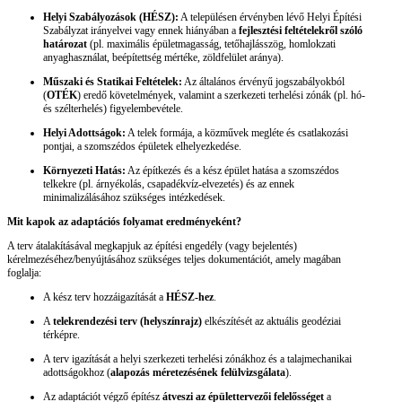
Helyi Szabályozások (HÉSZ):
A településen érvényben lévő Helyi Építési
Szabályzat irányelvei vagy ennek hiányában a
fejlesztési feltételekről szóló
határozat
(pl. maximális épületmagasság, tetőhajlásszög, homlokzati
anyaghasználat, beépítettség mértéke, zöldfelület aránya).
Műszaki és Statikai Feltételek:
Az általános érvényű jogszabályokból
(
OTÉK
) eredő követelmények, valamint a szerkezeti terhelési zónák (pl. hó-
és szélterhelés) figyelembevétele.
Helyi Adottságok:
A telek formája, a közművek megléte és csatlakozási
pontjai, a szomszédos épületek elhelyezkedése.
Környezeti Hatás:
Az építkezés és a kész épület hatása a szomszédos
telkekre (pl. árnyékolás, csapadékvíz-elvezetés) és az ennek
minimalizálásához szükséges intézkedések.
Mit kapok az adaptációs folyamat eredményeként?
A terv átalakításával megkapjuk az építési engedély (vagy bejelentés)
kérelmezéséhez/benyújtásához szükséges teljes dokumentációt, amely magában
foglalja:
A kész terv hozzáigazítását a
HÉSZ-hez
.
A
telekrendezési terv (helyszínrajz)
elkészítését az aktuális geodéziai
térképre.
A terv igazítását a helyi szerkezeti terhelési zónákhoz és a talajmechanikai
adottságokhoz (
alapozás méretezésének felülvizsgálata
).
Az adaptációt végző építész
átveszi az épülettervezői felelősséget
a