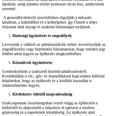
tájolását, amíg minden részlet pontosan olyan lesz, amilyennek
szeretné.
A generálkivitelezői szerződésben rögzítjük a műszaki
tartalmat, a határidőket és a költségeket, így Önnek a teljes
folyamat alatt anyagi és szakmai biztonságot nyújtunk.
Hatósági ügyintézés és engedélyek
Levesszük a válláról az adminisztrációs terhet: levezényeljük az
engedélyezési vagy bejelentési folyamatokat, hogy minden jogi
feltétel adott legyen az építkezés megkezdéséhez.
Közművek ügyintézése
Gondoskodunk a szakszerű közműcsatlakozásokról.
Koordináljuk a víz-, gáz- és áramellátással kapcsolatos hálózati
feladatokat, hogy az építkezés és a későbbi használat is
zökkenőmentes legyen.
Kivitelezés: ötlettől megvalósulásig
Szakcsapatunk összehangoltan vezeti végig az építkezést a
kitűzéstől és alapozástól a falazáson át egészen a modern
gépészetig és a napelemek telepítéséig. Az építkezés alatt