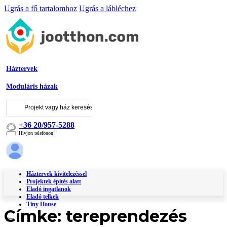
Ugrás a fő tartalomhoz
Ugrás a lábléchez
Háztervek
Moduláris házak
Keresés
...
+36 20/957-5288
Hívjon telefonon!
Háztervek kivitelezéssel
Projektek építés alatt
Eladó ingatlanok
Eladó telkek
Tiny House
Címke:
tereprendezés