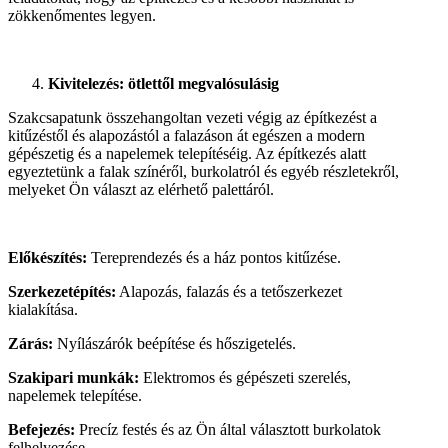
zökkenőmentes legyen.
Kivitelezés: ötlettől megvalósulásig
Szakcsapatunk összehangoltan vezeti végig az építkezést a
kitűzéstől és alapozástól a falazáson át egészen a modern
gépészetig és a napelemek telepítéséig. Az építkezés alatt
egyeztetünk a falak színéről, burkolatról és egyéb részletekről,
melyeket Ön választ az elérhető palettáról.
Előkészítés:
Tereprendezés és a ház pontos kitűzése.
Szerkezetépítés:
Alapozás, falazás és a tetőszerkezet
kialakítása.
Zárás:
Nyílászárók beépítése és hőszigetelés.
Szakipari munkák:
Elektromos és gépészeti szerelés,
napelemek telepítése.
Befejezés:
Precíz festés és az Ön által választott burkolatok
felhelyezése.