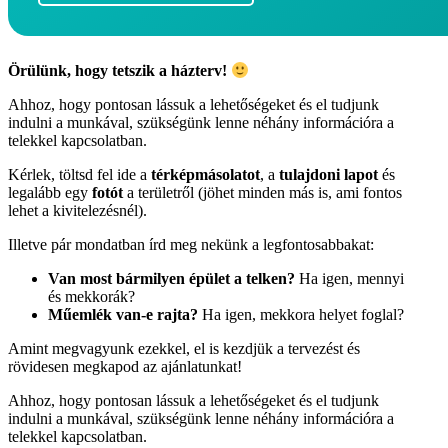
Örülünk, hogy tetszik a házterv!
Ahhoz, hogy pontosan lássuk a lehetőségeket és el tudjunk
indulni a munkával, szükségünk lenne néhány információra a
telekkel kapcsolatban.
Kérlek, töltsd fel ide a
térképmásolatot
, a
tulajdoni lapot
és
legalább egy
fotót
a területről (jöhet minden más is, ami fontos
lehet a kivitelezésnél).
Illetve pár mondatban írd meg nekünk a legfontosabbakat:
Van most bármilyen épület a telken?
Ha igen, mennyi
és mekkorák?
Műemlék van-e rajta?
Ha igen, mekkora helyet foglal?
Amint megvagyunk ezekkel, el is kezdjük a tervezést és
rövidesen megkapod az ajánlatunkat!
Ahhoz, hogy pontosan lássuk a lehetőségeket és el tudjunk
indulni a munkával, szükségünk lenne néhány információra a
telekkel kapcsolatban.