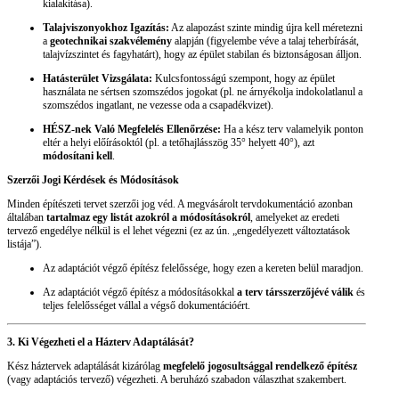
kialakítása).
Talajviszonyokhoz Igazítás:
Az alapozást szinte mindig újra kell méretezni
a
geotechnikai szakvélemény
alapján (figyelembe véve a talaj teherbírását,
talajvízszintet és fagyhatárt), hogy az épület stabilan és biztonságosan álljon.
Hatásterület Vizsgálata:
Kulcsfontosságú szempont, hogy az épület
használata ne sértsen szomszédos jogokat (pl. ne árnyékolja indokolatlanul a
szomszédos ingatlant, ne vezesse oda a csapadékvizet).
HÉSZ-nek Való Megfelelés Ellenőrzése:
Ha a kész terv valamelyik ponton
eltér a helyi előírásoktól (pl. a tetőhajlásszög 35° helyett 40°), azt
módosítani kell
.
Szerzői Jogi Kérdések és Módosítások
Minden építészeti tervet szerzői jog véd. A megvásárolt tervdokumentáció azonban
általában
tartalmaz egy listát azokról a módosításokról
, amelyeket az eredeti
tervező engedélye nélkül is el lehet végezni (ez az ún. „engedélyezett változtatások
listája”).
Az adaptációt végző építész felelőssége, hogy ezen a kereten belül maradjon.
Az adaptációt végző építész a módosításokkal
a terv társszerzőjévé válik
és
teljes felelősséget vállal a végső dokumentációért.
3. Ki Végezheti el a Házterv Adaptálását?
Kész háztervek adaptálását kizárólag
megfelelő jogosultsággal rendelkező építész
(vagy adaptációs tervező) végezheti. A beruházó szabadon választhat szakembert.