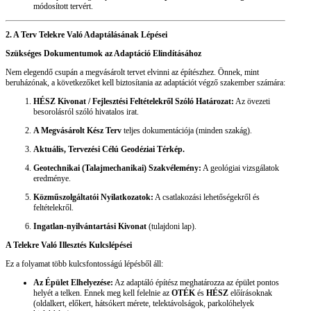
módosított tervért.
2. A Terv Telekre Való Adaptálásának Lépései
Szükséges Dokumentumok az Adaptáció Elindításához
Nem elegendő csupán a megvásárolt tervet elvinni az építészhez. Önnek, mint
beruházónak, a következőket kell biztosítania az adaptációt végző szakember számára:
HÉSZ Kivonat / Fejlesztési Feltételekről Szóló Határozat:
Az övezeti
besorolásról szóló hivatalos irat.
A Megvásárolt Kész Terv
teljes dokumentációja (minden szakág).
Aktuális, Tervezési Célú Geodéziai Térkép.
Geotechnikai (Talajmechanikai) Szakvélemény:
A geológiai vizsgálatok
eredménye.
Közműszolgáltatói Nyilatkozatok:
A csatlakozási lehetőségekről és
feltételekről.
Ingatlan-nyilvántartási Kivonat
(tulajdoni lap).
A Telekre Való Illesztés Kulcslépései
Ez a folyamat több kulcsfontosságú lépésből áll:
Az Épület Elhelyezése:
Az adaptáló építész meghatározza az épület pontos
helyét a telken. Ennek meg kell felelnie az
OTÉK
és
HÉSZ
előírásoknak
(oldalkert, előkert, hátsókert mérete, telektávolságok, parkolóhelyek