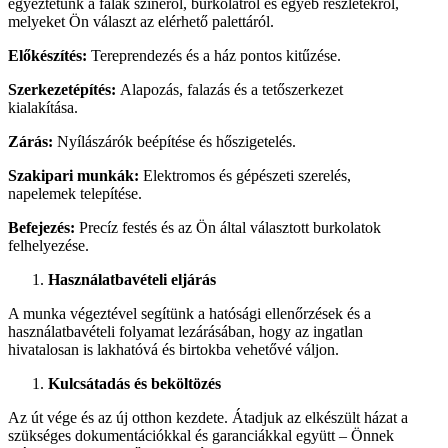
egyeztetünk a falak színéről, burkolatról és egyéb részletekről,
melyeket Ön választ az elérhető palettáról.
Előkészítés:
Tereprendezés és a ház pontos kitűzése.
Szerkezetépítés:
Alapozás, falazás és a tetőszerkezet
kialakítása.
Zárás:
Nyílászárók beépítése és hőszigetelés.
Szakipari munkák:
Elektromos és gépészeti szerelés,
napelemek telepítése.
Befejezés:
Precíz festés és az Ön által választott burkolatok
felhelyezése.
Használatbavételi eljárás
A munka végeztével segítünk a hatósági ellenőrzések és a
használatbavételi folyamat lezárásában, hogy az ingatlan
hivatalosan is lakhatóvá és birtokba vehetővé váljon.
Kulcsátadás és beköltözés
Az út vége és az új otthon kezdete. Átadjuk az elkészült házat a
szükséges dokumentációkkal és garanciákkal együtt – Önnek