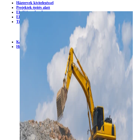
Háztervek kivitelezéssel
Projektek építés alatt
Eladó ingatlanok
Eladó telkek
Tiny House
Kapcsolat
Projektválasztási asszisztens
Hírek