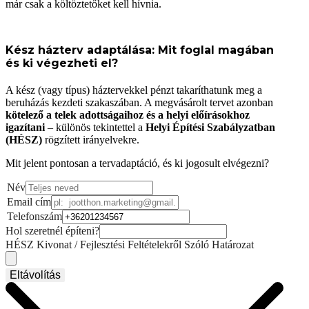
már csak a költöztetőket kell hívnia.
Kész házterv adaptálása: Mit foglal magában
és ki végezheti el?
A kész (vagy típus) háztervekkel pénzt takaríthatunk meg a
beruházás kezdeti szakaszában. A megvásárolt tervet azonban
kötelező a telek adottságaihoz és a helyi előírásokhoz
igazítani
– különös tekintettel a
Helyi Építési Szabályzatban
(HÉSZ)
rögzített irányelvekre.
Mit jelent pontosan a tervadaptáció, és ki jogosult elvégezni?
Név
Email cím
Telefonszám
Hol szeretnél építeni?
HÉSZ Kivonat / Fejlesztési Feltételekről Szóló Határozat
Eltávolítás