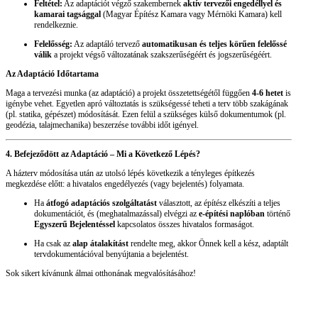
Feltétel:
Az adaptációt végző szakembernek
aktív tervezői engedéllyel és
kamarai tagsággal
(Magyar Építész Kamara vagy Mérnöki Kamara) kell
rendelkeznie.
Felelősség:
Az adaptáló tervező
automatikusan és teljes körűen felelőssé
válik
a projekt végső változatának szakszerűségéért és jogszerűségéért.
Az Adaptáció Időtartama
Maga a tervezési munka (az adaptáció) a projekt összetettségétől függően
4-6 hetet
is
igénybe vehet. Egyetlen apró változtatás is szükségessé teheti a terv több szakágának
(pl. statika, gépészet) módosítását. Ezen felül a szükséges külső dokumentumok (pl.
geodézia, talajmechanika) beszerzése további időt igényel.
4. Befejeződött az Adaptáció – Mi a Következő Lépés?
A házterv módosítása után az utolsó lépés következik a tényleges építkezés
megkezdése előtt: a hivatalos engedélyezés (vagy bejelentés) folyamata.
Ha
átfogó adaptációs szolgáltatást
választott, az építész elkészíti a teljes
dokumentációt, és (meghatalmazással) elvégzi az
e-építési naplóban
történő
Egyszerű Bejelentéssel
kapcsolatos összes hivatalos formaságot.
Ha csak az
alap átalakítást
rendelte meg, akkor Önnek kell a kész, adaptált
tervdokumentációval benyújtania a bejelentést.
Sok sikert kívánunk álmai otthonának megvalósításához!