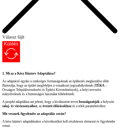
Válassz fájlt
Küldés
1. Mi az a Kész Házterv Adaptálása?
Az adaptáció egyike a szükséges formaságoknak az építkezés megkezdése előtt.
Biztosítja, hogy az épület megfeleljen a vonatkozó jogszabályoknak (
TÉKA
–
Országos Településrendezési és Építési Követelmények), a helyi tervezési
irányelveknek és a biztonságos használat feltételeinek.
A projekt adaptálása azt jelenti, hogy a kiválasztott tervet
hozzáigazítják
a helyszín
talaj- és vízviszonyaihoz
, az
övezeti előírásokhoz
és a telek paramétereihez.
Mit vesznek figyelembe az adaptálás során?
A kész házterv adaptálásakor a következőket kell részletesen elemezni és figyelembe
venni: