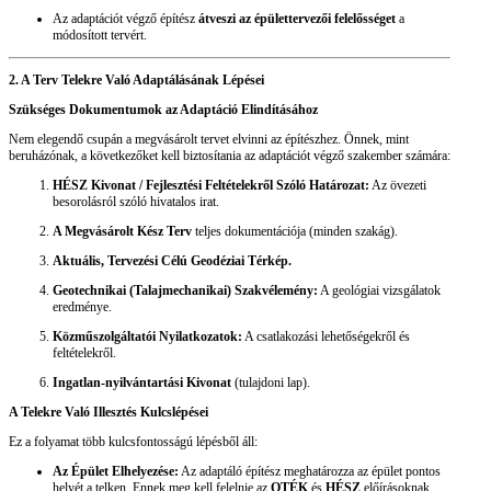
Az adaptációt végző építész
átveszi az épülettervezői felelősséget
a
módosított tervért.
2. A Terv Telekre Való Adaptálásának Lépései
Szükséges Dokumentumok az Adaptáció Elindításához
Nem elegendő csupán a megvásárolt tervet elvinni az építészhez. Önnek, mint
beruházónak, a következőket kell biztosítania az adaptációt végző szakember számára:
HÉSZ Kivonat / Fejlesztési Feltételekről Szóló Határozat:
Az övezeti
besorolásról szóló hivatalos irat.
A Megvásárolt Kész Terv
teljes dokumentációja (minden szakág).
Aktuális, Tervezési Célú Geodéziai Térkép.
Geotechnikai (Talajmechanikai) Szakvélemény:
A geológiai vizsgálatok
eredménye.
Közműszolgáltatói Nyilatkozatok:
A csatlakozási lehetőségekről és
feltételekről.
Ingatlan-nyilvántartási Kivonat
(tulajdoni lap).
A Telekre Való Illesztés Kulcslépései
Ez a folyamat több kulcsfontosságú lépésből áll:
Az Épület Elhelyezése:
Az adaptáló építész meghatározza az épület pontos
helyét a telken. Ennek meg kell felelnie az
OTÉK
és
HÉSZ
előírásoknak