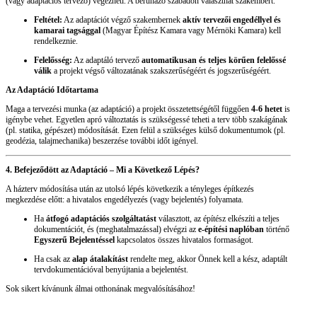
(vagy adaptációs tervező) végezheti. A beruházó szabadon választhat szakembert.
Feltétel:
Az adaptációt végző szakembernek
aktív tervezői engedéllyel és
kamarai tagsággal
(Magyar Építész Kamara vagy Mérnöki Kamara) kell
rendelkeznie.
Felelősség:
Az adaptáló tervező
automatikusan és teljes körűen felelőssé
válik
a projekt végső változatának szakszerűségéért és jogszerűségéért.
Az Adaptáció Időtartama
Maga a tervezési munka (az adaptáció) a projekt összetettségétől függően
4-6 hetet
is
igénybe vehet. Egyetlen apró változtatás is szükségessé teheti a terv több szakágának
(pl. statika, gépészet) módosítását. Ezen felül a szükséges külső dokumentumok (pl.
geodézia, talajmechanika) beszerzése további időt igényel.
4. Befejeződött az Adaptáció – Mi a Következő Lépés?
A házterv módosítása után az utolsó lépés következik a tényleges építkezés
megkezdése előtt: a hivatalos engedélyezés (vagy bejelentés) folyamata.
Ha
átfogó adaptációs szolgáltatást
választott, az építész elkészíti a teljes
dokumentációt, és (meghatalmazással) elvégzi az
e-építési naplóban
történő
Egyszerű Bejelentéssel
kapcsolatos összes hivatalos formaságot.
Ha csak az
alap átalakítást
rendelte meg, akkor Önnek kell a kész, adaptált
tervdokumentációval benyújtania a bejelentést.
Sok sikert kívánunk álmai otthonának megvalósításához!