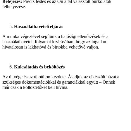
Befejezés:
Precíz festés és az Ön által választott burkolatok
felhelyezése.
Használatbavételi eljárás
A munka végeztével segítünk a hatósági ellenőrzések és a
használatbavételi folyamat lezárásában, hogy az ingatlan
hivatalosan is lakhatóvá és birtokba vehetővé váljon.
Kulcsátadás és beköltözés
Az út vége és az új otthon kezdete. Átadjuk az elkészült házat a
szükséges dokumentációkkal és garanciákkal együtt – Önnek
már csak a költöztetőket kell hívnia.