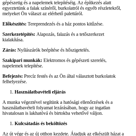
gépészetig és a napelemek telepítéséig. Az építkezés alatt
egyeztetünk a falak színéről, burkolatról és egyéb részletekről,
melyeket Ön választ az elérhető palettáról.
Előkészítés:
Tereprendezés és a ház pontos kitűzése.
Szerkezetépítés:
Alapozás, falazás és a tetőszerkezet
kialakítása.
Zárás:
Nyílászárók beépítése és hőszigetelés.
Szakipari munkák:
Elektromos és gépészeti szerelés,
napelemek telepítése.
Befejezés:
Precíz festés és az Ön által választott burkolatok
felhelyezése.
Használatbavételi eljárás
A munka végeztével segítünk a hatósági ellenőrzések és a
használatbavételi folyamat lezárásában, hogy az ingatlan
hivatalosan is lakhatóvá és birtokba vehetővé váljon.
Kulcsátadás és beköltözés
Az út vége és az új otthon kezdete. Átadjuk az elkészült házat a