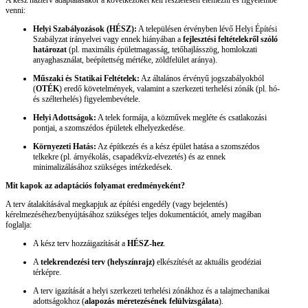
A kész házterv adaptálásakor a következőket kell részletesen elemezni és figyelembe
venni:
Helyi Szabályozások (HÉSZ):
A településen érvényben lévő Helyi Építési
Szabályzat irányelvei vagy ennek hiányában a
fejlesztési feltételekről szóló
határozat
(pl. maximális épületmagasság, tetőhajlásszög, homlokzati
anyaghasználat, beépítettség mértéke, zöldfelület aránya).
Műszaki és Statikai Feltételek:
Az általános érvényű jogszabályokból
(
OTÉK
) eredő követelmények, valamint a szerkezeti terhelési zónák (pl. hó-
és szélterhelés) figyelembevétele.
Helyi Adottságok:
A telek formája, a közművek megléte és csatlakozási
pontjai, a szomszédos épületek elhelyezkedése.
Környezeti Hatás:
Az építkezés és a kész épület hatása a szomszédos
telkekre (pl. árnyékolás, csapadékvíz-elvezetés) és az ennek
minimalizálásához szükséges intézkedések.
Mit kapok az adaptációs folyamat eredményeként?
A terv átalakításával megkapjuk az építési engedély (vagy bejelentés)
kérelmezéséhez/benyújtásához szükséges teljes dokumentációt, amely magában
foglalja:
A kész terv hozzáigazítását a
HÉSZ-hez
.
A
telekrendezési terv (helyszínrajz)
elkészítését az aktuális geodéziai
térképre.
A terv igazítását a helyi szerkezeti terhelési zónákhoz és a talajmechanikai
adottságokhoz (
alapozás méretezésének felülvizsgálata
).