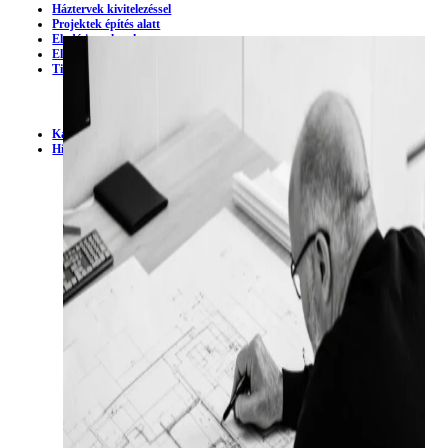
Háztervek kivitelezéssel
Projektek építés alatt
Eladó ingatlanok
Eladó telkek
Tiny House
Kapcsolat
Projektválasztási asszisztens
Hírek