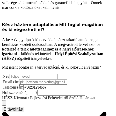
szükséges dokumentációkkal és garanciákkal együtt – Önnek
már csak a költöztetőket kell hívnia.
Kész házterv adaptálása: Mit foglal magában
és ki végezheti el?
A kész (vagy típus) háztervekkel pénzt takaríthatunk meg a
beruházás kezdeti szakaszában. A megvásárolt tervet azonban
kötelező a telek adottságaihoz és a helyi előírásokhoz
igazítani
– különös tekintettel a
Helyi Építési Szabályzatban
(HÉSZ)
rögzített irányelvekre.
Mit jelent pontosan a tervadaptáció, és ki jogosult elvégezni?
Név
Email cím
Telefonszám
Hol szeretnél építeni?
HÉSZ Kivonat / Fejlesztési Feltételekről Szóló Határozat
Eltávolítás