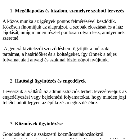
Megállapodás és bizalom
,
személyre szabott tervezés
A közös munka az igények pontos felmérésével kezdődik.
Közösen finomítjuk az alaprajzot, a szobák elosztását és a ház
tájolását, amíg minden részlet pontosan olyan lesz, amilyennek
szeretné.
A generálkivitelezői szerződésben rögzítjük a műszaki
tartalmat, a határidőket és a költségeket, így Önnek a teljes
folyamat alatt anyagi és szakmai biztonságot nyújtunk.
Hatósági ügyintézés és engedélyek
Levesszük a válláról az adminisztrációs terhet: levezényeljük az
engedélyezési vagy bejelentési folyamatokat, hogy minden jogi
feltétel adott legyen az építkezés megkezdéséhez.
Közművek ügyintézése
Gondoskodunk a szakszerű közműcsatlakozásokról.