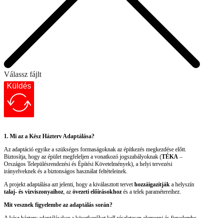
Válassz fájlt
Küldés
1. Mi az a Kész Házterv Adaptálása?
Az adaptáció egyike a szükséges formaságoknak az építkezés megkezdése előtt.
Biztosítja, hogy az épület megfeleljen a vonatkozó jogszabályoknak (
TÉKA
–
Országos Településrendezési és Építési Követelmények), a helyi tervezési
irányelveknek és a biztonságos használat feltételeinek.
A projekt adaptálása azt jelenti, hogy a kiválasztott tervet
hozzáigazítják
a helyszín
talaj- és vízviszonyaihoz
, az
övezeti előírásokhoz
és a telek paramétereihez.
Mit vesznek figyelembe az adaptálás során?