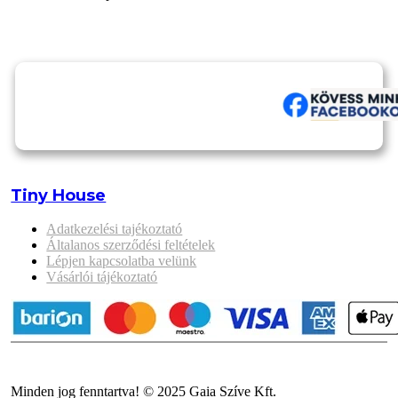
Tiny House
Adatkezelési tajékoztató
Általanos szerződési feltételek
Lépjen kapcsolatba velünk
Vásárlói tájékoztató
Minden jog fenntartva! © 2025 Gaia Szíve Kft.