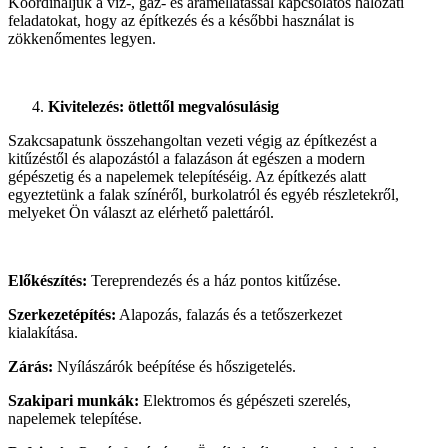
Koordináljuk a víz-, gáz- és áramellátással kapcsolatos hálózati
feladatokat, hogy az építkezés és a későbbi használat is
zökkenőmentes legyen.
Kivitelezés: ötlettől megvalósulásig
Szakcsapatunk összehangoltan vezeti végig az építkezést a
kitűzéstől és alapozástól a falazáson át egészen a modern
gépészetig és a napelemek telepítéséig. Az építkezés alatt
egyeztetünk a falak színéről, burkolatról és egyéb részletekről,
melyeket Ön választ az elérhető palettáról.
Előkészítés:
Tereprendezés és a ház pontos kitűzése.
Szerkezetépítés:
Alapozás, falazás és a tetőszerkezet
kialakítása.
Zárás:
Nyílászárók beépítése és hőszigetelés.
Szakipari munkák:
Elektromos és gépészeti szerelés,
napelemek telepítése.