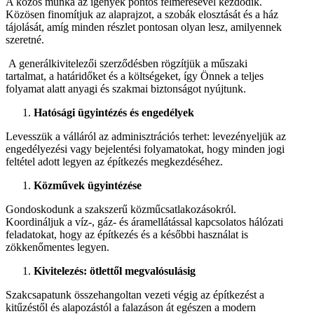
A közös munka az igények pontos felmérésével kezdődik.
Közösen finomítjuk az alaprajzot, a szobák elosztását és a ház
tájolását, amíg minden részlet pontosan olyan lesz, amilyennek
szeretné.
A generálkivitelezői szerződésben rögzítjük a műszaki
tartalmat, a határidőket és a költségeket, így Önnek a teljes
folyamat alatt anyagi és szakmai biztonságot nyújtunk.
Hatósági ügyintézés és engedélyek
Levesszük a válláról az adminisztrációs terhet: levezényeljük az
engedélyezési vagy bejelentési folyamatokat, hogy minden jogi
feltétel adott legyen az építkezés megkezdéséhez.
Közművek ügyintézése
Gondoskodunk a szakszerű közműcsatlakozásokról.
Koordináljuk a víz-, gáz- és áramellátással kapcsolatos hálózati
feladatokat, hogy az építkezés és a későbbi használat is
zökkenőmentes legyen.
Kivitelezés: ötlettől megvalósulásig
Szakcsapatunk összehangoltan vezeti végig az építkezést a
kitűzéstől és alapozástól a falazáson át egészen a modern