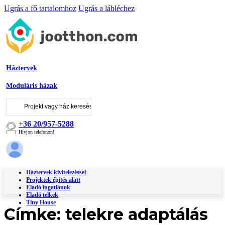
Ugrás a fő tartalomhoz
Ugrás a lábléchez
Háztervek
Moduláris házak
Keresés
...
+36 20/957-5288
Hívjon telefonon!
Háztervek kivitelezéssel
Projektek építés alatt
Eladó ingatlanok
Eladó telkek
Tiny House
Címke:
telekre adaptálás