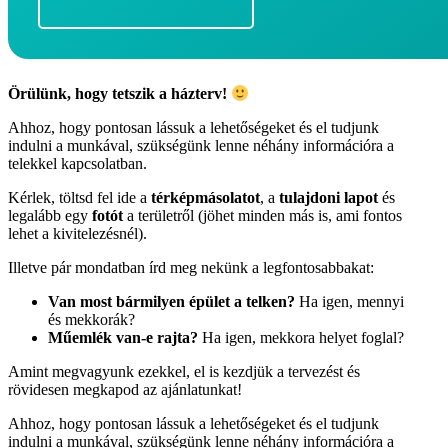
Örülünk, hogy tetszik a házterv!
Ahhoz, hogy pontosan lássuk a lehetőségeket és el tudjunk
indulni a munkával, szükségünk lenne néhány információra a
telekkel kapcsolatban.
Kérlek, töltsd fel ide a
térképmásolatot
, a
tulajdoni lapot
és
legalább egy
fotót
a területről (jöhet minden más is, ami fontos
lehet a kivitelezésnél).
Illetve pár mondatban írd meg nekünk a legfontosabbakat:
Van most bármilyen épület a telken?
Ha igen, mennyi
és mekkorák?
Műemlék van-e rajta?
Ha igen, mekkora helyet foglal?
Amint megvagyunk ezekkel, el is kezdjük a tervezést és
rövidesen megkapod az ajánlatunkat!
Ahhoz, hogy pontosan lássuk a lehetőségeket és el tudjunk
indulni a munkával, szükségünk lenne néhány információra a