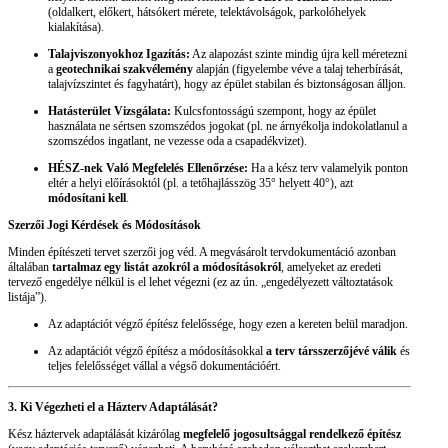
(oldalkert, előkert, hátsókert mérete, telektávolságok, parkolóhelyek
kialakítása).
Talajviszonyokhoz Igazítás:
Az alapozást szinte mindig újra kell méretezni
a
geotechnikai szakvélemény
alapján (figyelembe véve a talaj teherbírását,
talajvízszintet és fagyhatárt), hogy az épület stabilan és biztonságosan álljon.
Hatásterület Vizsgálata:
Kulcsfontosságú szempont, hogy az épület
használata ne sértsen szomszédos jogokat (pl. ne árnyékolja indokolatlanul a
szomszédos ingatlant, ne vezesse oda a csapadékvizet).
HÉSZ-nek Való Megfelelés Ellenőrzése:
Ha a kész terv valamelyik ponton
eltér a helyi előírásoktól (pl. a tetőhajlásszög 35° helyett 40°), azt
módosítani kell
.
Szerzői Jogi Kérdések és Módosítások
Minden építészeti tervet szerzői jog véd. A megvásárolt tervdokumentáció azonban
általában
tartalmaz egy listát azokról a módosításokról
, amelyeket az eredeti
tervező engedélye nélkül is el lehet végezni (ez az ún. „engedélyezett változtatások
listája”).
Az adaptációt végző építész felelőssége, hogy ezen a kereten belül maradjon.
Az adaptációt végző építész a módosításokkal
a terv társszerzőjévé válik
és
teljes felelősséget vállal a végső dokumentációért.
3. Ki Végezheti el a Házterv Adaptálását?
Kész háztervek adaptálását kizárólag
megfelelő jogosultsággal rendelkező építész