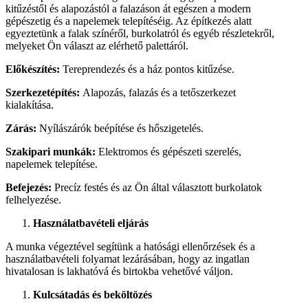
kitűzéstől és alapozástól a falazáson át egészen a modern
gépészetig és a napelemek telepítéséig. Az építkezés alatt
egyeztetünk a falak színéről, burkolatról és egyéb részletekről,
melyeket Ön választ az elérhető palettáról.
Előkészítés:
Tereprendezés és a ház pontos kitűzése.
Szerkezetépítés:
Alapozás, falazás és a tetőszerkezet
kialakítása.
Zárás:
Nyílászárók beépítése és hőszigetelés.
Szakipari munkák:
Elektromos és gépészeti szerelés,
napelemek telepítése.
Befejezés:
Precíz festés és az Ön által választott burkolatok
felhelyezése.
Használatbavételi eljárás
A munka végeztével segítünk a hatósági ellenőrzések és a
használatbavételi folyamat lezárásában, hogy az ingatlan
hivatalosan is lakhatóvá és birtokba vehetővé váljon.
Kulcsátadás és beköltözés