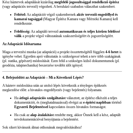
Kész háztervek adaptálását kizárólag
megfelelő jogosultsággal rendelkező építész
(vagy adaptációs tervező) végezheti. A beruházó szabadon választhat szakembert.
Feltétel:
Az adaptációt végző szakembernek
aktív tervezői engedéllyel és
kamarai tagsággal
(Magyar Építész Kamara vagy Mérnöki Kamara) kell
rendelkeznie.
Felelősség:
Az adaptáló tervező
automatikusan és teljes körűen felelőssé
válik
a projekt végső változatának szakszerűségéért és jogszerűségéért.
Az Adaptáció Időtartama
Maga a tervezési munka (az adaptáció) a projekt összetettségétől függően
4-6 hetet
is
igénybe vehet. Egyetlen apró változtatás is szükségessé teheti a terv több szakágának
(pl. statika, gépészet) módosítását. Ezen felül a szükséges külső dokumentumok (pl.
geodézia, talajmechanika) beszerzése további időt igényel.
4. Befejeződött az Adaptáció – Mi a Következő Lépés?
A házterv módosítása után az utolsó lépés következik a tényleges építkezés
megkezdése előtt: a hivatalos engedélyezés (vagy bejelentés) folyamata.
Ha
átfogó adaptációs szolgáltatást
választott, az építész elkészíti a teljes
dokumentációt, és (meghatalmazással) elvégzi az
e-építési naplóban
történő
Egyszerű Bejelentéssel
kapcsolatos összes hivatalos formaságot.
Ha csak az
alap átalakítást
rendelte meg, akkor Önnek kell a kész, adaptált
tervdokumentációval benyújtania a bejelentést.
Sok sikert kívánunk álmai otthonának megvalósításához!