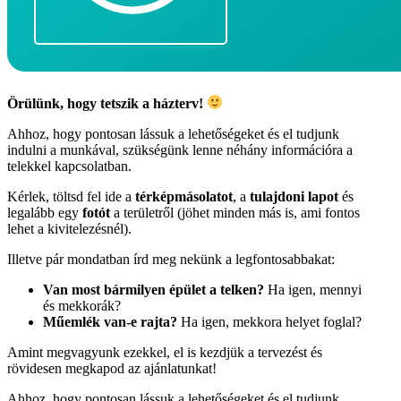
Örülünk, hogy tetszik a házterv!
Ahhoz, hogy pontosan lássuk a lehetőségeket és el tudjunk
indulni a munkával, szükségünk lenne néhány információra a
telekkel kapcsolatban.
Kérlek, töltsd fel ide a
térképmásolatot
, a
tulajdoni lapot
és
legalább egy
fotót
a területről (jöhet minden más is, ami fontos
lehet a kivitelezésnél).
Illetve pár mondatban írd meg nekünk a legfontosabbakat:
Van most bármilyen épület a telken?
Ha igen, mennyi
és mekkorák?
Műemlék van-e rajta?
Ha igen, mekkora helyet foglal?
Amint megvagyunk ezekkel, el is kezdjük a tervezést és
rövidesen megkapod az ajánlatunkat!
Ahhoz, hogy pontosan lássuk a lehetőségeket és el tudjunk