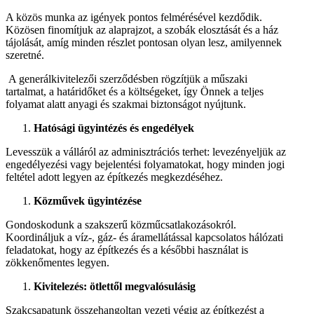
A közös munka az igények pontos felmérésével kezdődik.
Közösen finomítjuk az alaprajzot, a szobák elosztását és a ház
tájolását, amíg minden részlet pontosan olyan lesz, amilyennek
szeretné.
A generálkivitelezői szerződésben rögzítjük a műszaki
tartalmat, a határidőket és a költségeket, így Önnek a teljes
folyamat alatt anyagi és szakmai biztonságot nyújtunk.
Hatósági ügyintézés és engedélyek
Levesszük a válláról az adminisztrációs terhet: levezényeljük az
engedélyezési vagy bejelentési folyamatokat, hogy minden jogi
feltétel adott legyen az építkezés megkezdéséhez.
Közművek ügyintézése
Gondoskodunk a szakszerű közműcsatlakozásokról.
Koordináljuk a víz-, gáz- és áramellátással kapcsolatos hálózati
feladatokat, hogy az építkezés és a későbbi használat is
zökkenőmentes legyen.
Kivitelezés: ötlettől megvalósulásig
Szakcsapatunk összehangoltan vezeti végig az építkezést a