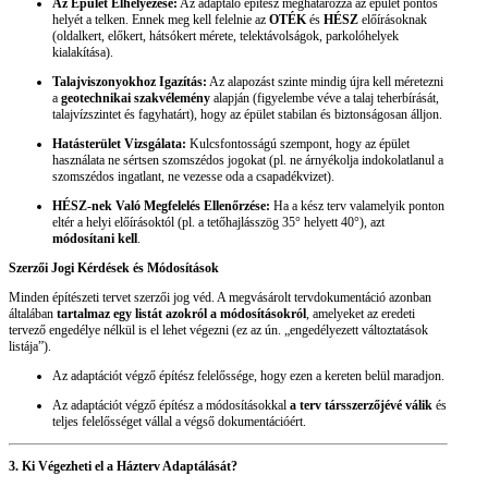
Az Épület Elhelyezése:
Az adaptáló építész meghatározza az épület pontos
helyét a telken. Ennek meg kell felelnie az
OTÉK
és
HÉSZ
előírásoknak
(oldalkert, előkert, hátsókert mérete, telektávolságok, parkolóhelyek
kialakítása).
Talajviszonyokhoz Igazítás:
Az alapozást szinte mindig újra kell méretezni
a
geotechnikai szakvélemény
alapján (figyelembe véve a talaj teherbírását,
talajvízszintet és fagyhatárt), hogy az épület stabilan és biztonságosan álljon.
Hatásterület Vizsgálata:
Kulcsfontosságú szempont, hogy az épület
használata ne sértsen szomszédos jogokat (pl. ne árnyékolja indokolatlanul a
szomszédos ingatlant, ne vezesse oda a csapadékvizet).
HÉSZ-nek Való Megfelelés Ellenőrzése:
Ha a kész terv valamelyik ponton
eltér a helyi előírásoktól (pl. a tetőhajlásszög 35° helyett 40°), azt
módosítani kell
.
Szerzői Jogi Kérdések és Módosítások
Minden építészeti tervet szerzői jog véd. A megvásárolt tervdokumentáció azonban
általában
tartalmaz egy listát azokról a módosításokról
, amelyeket az eredeti
tervező engedélye nélkül is el lehet végezni (ez az ún. „engedélyezett változtatások
listája”).
Az adaptációt végző építész felelőssége, hogy ezen a kereten belül maradjon.
Az adaptációt végző építész a módosításokkal
a terv társszerzőjévé válik
és
teljes felelősséget vállal a végső dokumentációért.
3. Ki Végezheti el a Házterv Adaptálását?