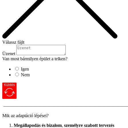
Válassz fájlt
Üzenet
Van most bármilyen épület a telken?
Igen
Nem
Küldés
———————————————————————————
Mik az adaptáció lépései?
Megállapodás és bizalom
,
személyre szabott tervezés