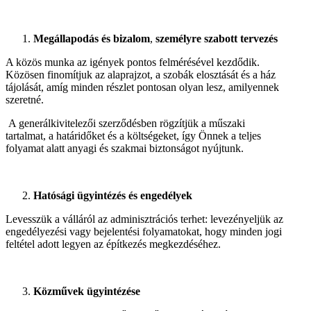
Megállapodás és bizalom
,
személyre szabott tervezés
A közös munka az igények pontos felmérésével kezdődik.
Közösen finomítjuk az alaprajzot, a szobák elosztását és a ház
tájolását, amíg minden részlet pontosan olyan lesz, amilyennek
szeretné.
A generálkivitelezői szerződésben rögzítjük a műszaki
tartalmat, a határidőket és a költségeket, így Önnek a teljes
folyamat alatt anyagi és szakmai biztonságot nyújtunk.
Hatósági ügyintézés és engedélyek
Levesszük a válláról az adminisztrációs terhet: levezényeljük az
engedélyezési vagy bejelentési folyamatokat, hogy minden jogi
feltétel adott legyen az építkezés megkezdéséhez.
Közművek ügyintézése