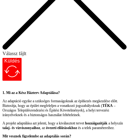
Válassz fájlt
Küldés
1. Mi az a Kész Házterv Adaptálása?
Az adaptáció egyike a szükséges formaságoknak az építkezés megkezdése előtt.
Biztosítja, hogy az épület megfeleljen a vonatkozó jogszabályoknak (
TÉKA
–
Országos Településrendezési és Építési Követelmények), a helyi tervezési
irányelveknek és a biztonságos használat feltételeinek.
A projekt adaptálása azt jelenti, hogy a kiválasztott tervet
hozzáigazítják
a helyszín
talaj- és vízviszonyaihoz
, az
övezeti előírásokhoz
és a telek paramétereihez.
Mit vesznek figyelembe az adaptálás során?