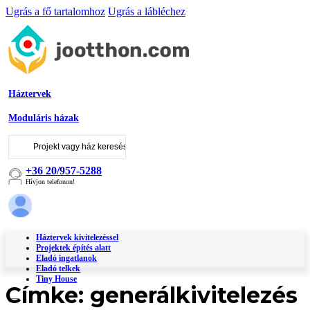
Ugrás a fő tartalomhoz
Ugrás a lábléchez
Háztervek
Moduláris házak
Keresés
...
+36 20/957-5288
Hívjon telefonon!
Háztervek kivitelezéssel
Projektek építés alatt
Eladó ingatlanok
Eladó telkek
Tiny House
Címke:
generálkivitelezés