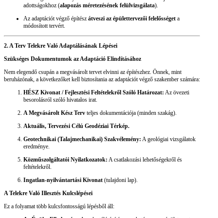
adottságokhoz (
alapozás méretezésének felülvizsgálata
).
Az adaptációt végző építész
átveszi az épülettervezői felelősséget
a
módosított tervért.
2. A Terv Telekre Való Adaptálásának Lépései
Szükséges Dokumentumok az Adaptáció Elindításához
Nem elegendő csupán a megvásárolt tervet elvinni az építészhez. Önnek, mint
beruházónak, a következőket kell biztosítania az adaptációt végző szakember számára:
HÉSZ Kivonat / Fejlesztési Feltételekről Szóló Határozat:
Az övezeti
besorolásról szóló hivatalos irat.
A Megvásárolt Kész Terv
teljes dokumentációja (minden szakág).
Aktuális, Tervezési Célú Geodéziai Térkép.
Geotechnikai (Talajmechanikai) Szakvélemény:
A geológiai vizsgálatok
eredménye.
Közműszolgáltatói Nyilatkozatok:
A csatlakozási lehetőségekről és
feltételekről.
Ingatlan-nyilvántartási Kivonat
(tulajdoni lap).
A Telekre Való Illesztés Kulcslépései
Ez a folyamat több kulcsfontosságú lépésből áll: