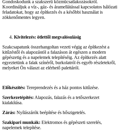
Gondoskodunk a szakszerű közműcsatlakozásokról.
Koordináljuk a víz-, gáz- és áramellátással kapcsolatos hálózati
feladatokat, hogy az építkezés és a későbbi használat is
zökkenőmentes legyen.
Kivitelezés: ötlettől megvalósulásig
Szakcsapatunk összehangoltan vezeti végig az építkezést a
kitűzéstől és alapozástól a falazáson át egészen a modern
gépészetig és a napelemek telepítéséig. Az építkezés alatt
egyeztetünk a falak színéről, burkolatról és egyéb részletekről,
melyeket Ön választ az elérhető palettáról.
Előkészítés:
Tereprendezés és a ház pontos kitűzése.
Szerkezetépítés:
Alapozás, falazás és a tetőszerkezet
kialakítása.
Zárás:
Nyílászárók beépítése és hőszigetelés.
Szakipari munkák:
Elektromos és gépészeti szerelés,
napelemek telepítése.