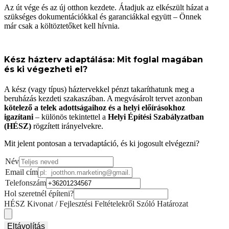
Az út vége és az új otthon kezdete. Átadjuk az elkészült házat a
szükséges dokumentációkkal és garanciákkal együtt – Önnek
már csak a költöztetőket kell hívnia.
Kész házterv adaptálása: Mit foglal magában
és ki végezheti el?
A kész (vagy típus) háztervekkel pénzt takaríthatunk meg a
beruházás kezdeti szakaszában. A megvásárolt tervet azonban
kötelező a telek adottságaihoz és a helyi előírásokhoz
igazítani
– különös tekintettel a
Helyi Építési Szabályzatban
(HÉSZ)
rögzített irányelvekre.
Mit jelent pontosan a tervadaptáció, és ki jogosult elvégezni?
Név
Email cím
Telefonszám
Hol szeretnél építeni?
HÉSZ Kivonat / Fejlesztési Feltételekről Szóló Határozat
Eltávolítás