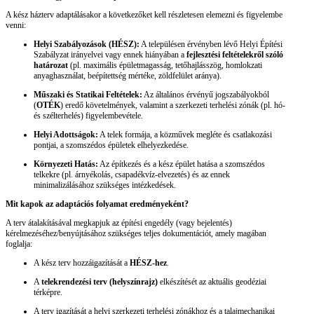
A kész házterv adaptálásakor a következőket kell részletesen elemezni és figyelembe
venni:
Helyi Szabályozások (HÉSZ):
A településen érvényben lévő Helyi Építési
Szabályzat irányelvei vagy ennek hiányában a
fejlesztési feltételekről szóló
határozat
(pl. maximális épületmagasság, tetőhajlásszög, homlokzati
anyaghasználat, beépítettség mértéke, zöldfelület aránya).
Műszaki és Statikai Feltételek:
Az általános érvényű jogszabályokból
(
OTÉK
) eredő követelmények, valamint a szerkezeti terhelési zónák (pl. hó-
és szélterhelés) figyelembevétele.
Helyi Adottságok:
A telek formája, a közművek megléte és csatlakozási
pontjai, a szomszédos épületek elhelyezkedése.
Környezeti Hatás:
Az építkezés és a kész épület hatása a szomszédos
telkekre (pl. árnyékolás, csapadékvíz-elvezetés) és az ennek
minimalizálásához szükséges intézkedések.
Mit kapok az adaptációs folyamat eredményeként?
A terv átalakításával megkapjuk az építési engedély (vagy bejelentés)
kérelmezéséhez/benyújtásához szükséges teljes dokumentációt, amely magában
foglalja:
A kész terv hozzáigazítását a
HÉSZ-hez
.
A
telekrendezési terv (helyszínrajz)
elkészítését az aktuális geodéziai
térképre.
A terv igazítását a helyi szerkezeti terhelési zónákhoz és a talajmechanikai