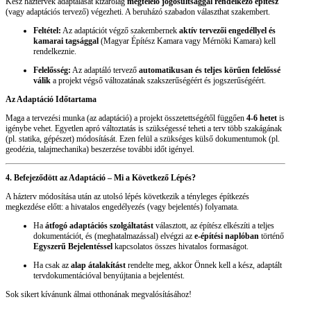
Kész háztervek adaptálását kizárólag
megfelelő jogosultsággal rendelkező építész
(vagy adaptációs tervező) végezheti. A beruházó szabadon választhat szakembert.
Feltétel:
Az adaptációt végző szakembernek
aktív tervezői engedéllyel és
kamarai tagsággal
(Magyar Építész Kamara vagy Mérnöki Kamara) kell
rendelkeznie.
Felelősség:
Az adaptáló tervező
automatikusan és teljes körűen felelőssé
válik
a projekt végső változatának szakszerűségéért és jogszerűségéért.
Az Adaptáció Időtartama
Maga a tervezési munka (az adaptáció) a projekt összetettségétől függően
4-6 hetet
is
igénybe vehet. Egyetlen apró változtatás is szükségessé teheti a terv több szakágának
(pl. statika, gépészet) módosítását. Ezen felül a szükséges külső dokumentumok (pl.
geodézia, talajmechanika) beszerzése további időt igényel.
4. Befejeződött az Adaptáció – Mi a Következő Lépés?
A házterv módosítása után az utolsó lépés következik a tényleges építkezés
megkezdése előtt: a hivatalos engedélyezés (vagy bejelentés) folyamata.
Ha
átfogó adaptációs szolgáltatást
választott, az építész elkészíti a teljes
dokumentációt, és (meghatalmazással) elvégzi az
e-építési naplóban
történő
Egyszerű Bejelentéssel
kapcsolatos összes hivatalos formaságot.
Ha csak az
alap átalakítást
rendelte meg, akkor Önnek kell a kész, adaptált
tervdokumentációval benyújtania a bejelentést.
Sok sikert kívánunk álmai otthonának megvalósításához!