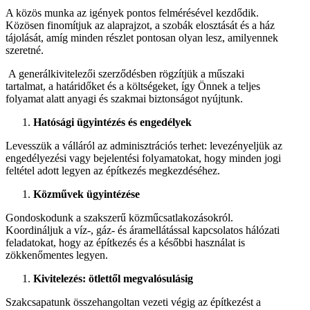
A közös munka az igények pontos felmérésével kezdődik.
Közösen finomítjuk az alaprajzot, a szobák elosztását és a ház
tájolását, amíg minden részlet pontosan olyan lesz, amilyennek
szeretné.
A generálkivitelezői szerződésben rögzítjük a műszaki
tartalmat, a határidőket és a költségeket, így Önnek a teljes
folyamat alatt anyagi és szakmai biztonságot nyújtunk.
Hatósági ügyintézés és engedélyek
Levesszük a válláról az adminisztrációs terhet: levezényeljük az
engedélyezési vagy bejelentési folyamatokat, hogy minden jogi
feltétel adott legyen az építkezés megkezdéséhez.
Közművek ügyintézése
Gondoskodunk a szakszerű közműcsatlakozásokról.
Koordináljuk a víz-, gáz- és áramellátással kapcsolatos hálózati
feladatokat, hogy az építkezés és a későbbi használat is
zökkenőmentes legyen.
Kivitelezés: ötlettől megvalósulásig
Szakcsapatunk összehangoltan vezeti végig az építkezést a