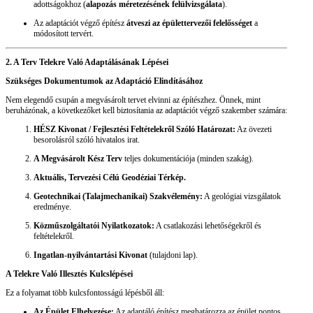
adottságokhoz (
alapozás méretezésének felülvizsgálata
).
Az adaptációt végző építész
átveszi az épülettervezői felelősséget
a
módosított tervért.
2. A Terv Telekre Való Adaptálásának Lépései
Szükséges Dokumentumok az Adaptáció Elindításához
Nem elegendő csupán a megvásárolt tervet elvinni az építészhez. Önnek, mint
beruházónak, a következőket kell biztosítania az adaptációt végző szakember számára:
HÉSZ Kivonat / Fejlesztési Feltételekről Szóló Határozat:
Az övezeti
besorolásról szóló hivatalos irat.
A Megvásárolt Kész Terv
teljes dokumentációja (minden szakág).
Aktuális, Tervezési Célú Geodéziai Térkép.
Geotechnikai (Talajmechanikai) Szakvélemény:
A geológiai vizsgálatok
eredménye.
Közműszolgáltatói Nyilatkozatok:
A csatlakozási lehetőségekről és
feltételekről.
Ingatlan-nyilvántartási Kivonat
(tulajdoni lap).
A Telekre Való Illesztés Kulcslépései
Ez a folyamat több kulcsfontosságú lépésből áll:
Az Épület Elhelyezése:
Az adaptáló építész meghatározza az épület pontos