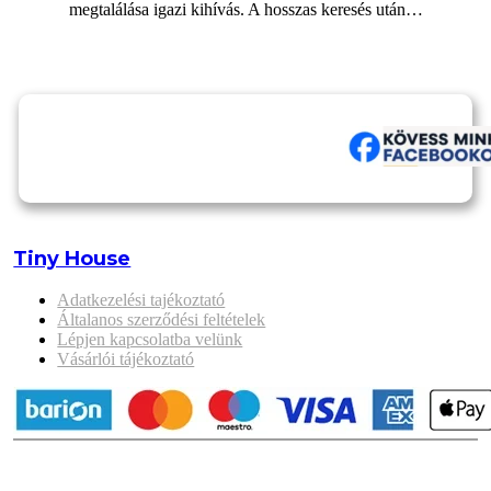
megtalálása igazi kihívás. A hosszas keresés után…
Tiny House
Adatkezelési tajékoztató
Általanos szerződési feltételek
Lépjen kapcsolatba velünk
Vásárlói tájékoztató