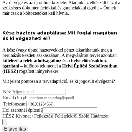
Az út vége és az új otthon kezdete. Átadjuk az elkészült házat a
szükséges dokumentációkkal és garanciákkal együtt – Önnek
már csak a költöztetőket kell hívnia.
Kész házterv adaptálása: Mit foglal magában
és ki végezheti el?
A kész (vagy típus) háztervekkel pénzt takaríthatunk meg a
beruházás kezdeti szakaszában. A megvásárolt tervet azonban
kötelező a telek adottságaihoz és a helyi előírásokhoz
igazítani
– különös tekintettel a
Helyi Építési Szabályzatban
(HÉSZ)
rögzített irányelvekre.
Mit jelent pontosan a tervadaptáció, és ki jogosult elvégezni?
Név
Email cím
Telefonszám
Hol szeretnél építeni?
HÉSZ Kivonat / Fejlesztési Feltételekről Szóló Határozat
Eltávolítás