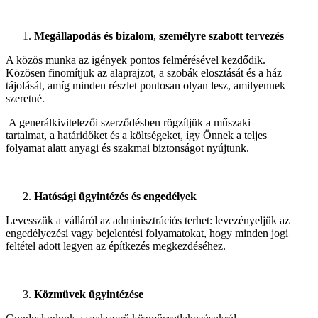
Megállapodás és bizalom
,
személyre szabott tervezés
A közös munka az igények pontos felmérésével kezdődik.
Közösen finomítjuk az alaprajzot, a szobák elosztását és a ház
tájolását, amíg minden részlet pontosan olyan lesz, amilyennek
szeretné.
A generálkivitelezői szerződésben rögzítjük a műszaki
tartalmat, a határidőket és a költségeket, így Önnek a teljes
folyamat alatt anyagi és szakmai biztonságot nyújtunk.
Hatósági ügyintézés és engedélyek
Levesszük a válláról az adminisztrációs terhet: levezényeljük az
engedélyezési vagy bejelentési folyamatokat, hogy minden jogi
feltétel adott legyen az építkezés megkezdéséhez.
Közművek ügyintézése