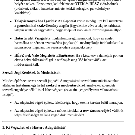
helyét a telken. Ennek meg kell felelnie az
OTÉK
és
HÉSZ
előírásoknak
(oldalkert, előkert, hátsókert mérete, telektávolságok, parkolóhelyek
kialakítása).
Talajviszonyokhoz Igazítás:
Az alapozást szinte mindig újra kell méretezni
a
geotechnikai szakvélemény
alapján (figyelembe véve a talaj teherbírását,
talajvízszintet és fagyhatárt), hogy az épület stabilan és biztonságosan álljon.
Hatásterület Vizsgálata:
Kulcsfontosságú szempont, hogy az épület
használata ne sértsen szomszédos jogokat (pl. ne árnyékolja indokolatlanul a
szomszédos ingatlant, ne vezesse oda a csapadékvizet).
HÉSZ-nek Való Megfelelés Ellenőrzése:
Ha a kész terv valamelyik ponton
eltér a helyi előírásoktól (pl. a tetőhajlásszög 35° helyett 40°), azt
módosítani kell
.
Szerzői Jogi Kérdések és Módosítások
Minden építészeti tervet szerzői jog véd. A megvásárolt tervdokumentáció azonban
általában
tartalmaz egy listát azokról a módosításokról
, amelyeket az eredeti
tervező engedélye nélkül is el lehet végezni (ez az ún. „engedélyezett változtatások
listája”).
Az adaptációt végző építész felelőssége, hogy ezen a kereten belül maradjon.
Az adaptációt végző építész a módosításokkal
a terv társszerzőjévé válik
és
teljes felelősséget vállal a végső dokumentációért.
3. Ki Végezheti el a Házterv Adaptálását?