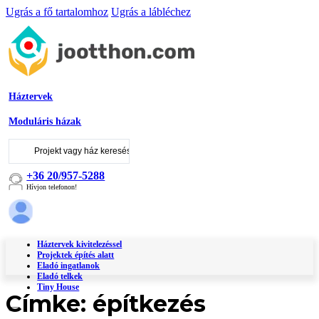
Ugrás a fő tartalomhoz
Ugrás a lábléchez
Háztervek
Moduláris házak
Keresés
...
+36 20/957-5288
Hívjon telefonon!
Háztervek kivitelezéssel
Projektek építés alatt
Eladó ingatlanok
Eladó telkek
Tiny House
Címke:
építkezés