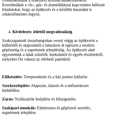
Gondoskodunk a szakszerű közműcsatlakozásokról.
Koordináljuk a víz-, gáz- és áramellátással kapcsolatos hálózati
feladatokat, hogy az építkezés és a későbbi használat is
zökkenőmentes legyen.
Kivitelezés: ötlettől megvalósulásig
Szakcsapatunk összehangoltan vezeti végig az építkezést a
kitűzéstől és alapozástól a falazáson át egészen a modern
gépészetig és a napelemek telepítéséig. Az építkezés alatt
egyeztetünk a falak színéről, burkolatról és egyéb részletekről,
melyeket Ön választ az elérhető palettáról.
Előkészítés:
Tereprendezés és a ház pontos kitűzése.
Szerkezetépítés:
Alapozás, falazás és a tetőszerkezet
kialakítása.
Zárás:
Nyílászárók beépítése és hőszigetelés.
Szakipari munkák:
Elektromos és gépészeti szerelés,
napelemek telepítése.