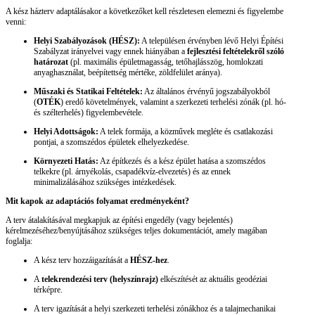
A kész házterv adaptálásakor a következőket kell részletesen elemezni és figyelembe
venni:
Helyi Szabályozások (HÉSZ):
A településen érvényben lévő Helyi Építési
Szabályzat irányelvei vagy ennek hiányában a
fejlesztési feltételekről szóló
határozat
(pl. maximális épületmagasság, tetőhajlásszög, homlokzati
anyaghasználat, beépítettség mértéke, zöldfelület aránya).
Műszaki és Statikai Feltételek:
Az általános érvényű jogszabályokból
(
OTÉK
) eredő követelmények, valamint a szerkezeti terhelési zónák (pl. hó-
és szélterhelés) figyelembevétele.
Helyi Adottságok:
A telek formája, a közművek megléte és csatlakozási
pontjai, a szomszédos épületek elhelyezkedése.
Környezeti Hatás:
Az építkezés és a kész épület hatása a szomszédos
telkekre (pl. árnyékolás, csapadékvíz-elvezetés) és az ennek
minimalizálásához szükséges intézkedések.
Mit kapok az adaptációs folyamat eredményeként?
A terv átalakításával megkapjuk az építési engedély (vagy bejelentés)
kérelmezéséhez/benyújtásához szükséges teljes dokumentációt, amely magában
foglalja:
A kész terv hozzáigazítását a
HÉSZ-hez
.
A
telekrendezési terv (helyszínrajz)
elkészítését az aktuális geodéziai
térképre.
A terv igazítását a helyi szerkezeti terhelési zónákhoz és a talajmechanikai