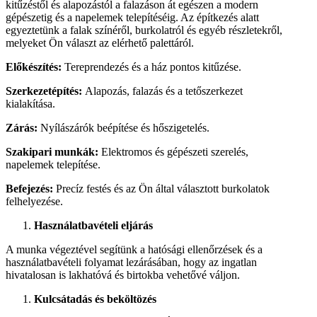
kitűzéstől és alapozástól a falazáson át egészen a modern
gépészetig és a napelemek telepítéséig. Az építkezés alatt
egyeztetünk a falak színéről, burkolatról és egyéb részletekről,
melyeket Ön választ az elérhető palettáról.
Előkészítés:
Tereprendezés és a ház pontos kitűzése.
Szerkezetépítés:
Alapozás, falazás és a tetőszerkezet
kialakítása.
Zárás:
Nyílászárók beépítése és hőszigetelés.
Szakipari munkák:
Elektromos és gépészeti szerelés,
napelemek telepítése.
Befejezés:
Precíz festés és az Ön által választott burkolatok
felhelyezése.
Használatbavételi eljárás
A munka végeztével segítünk a hatósági ellenőrzések és a
használatbavételi folyamat lezárásában, hogy az ingatlan
hivatalosan is lakhatóvá és birtokba vehetővé váljon.
Kulcsátadás és beköltözés