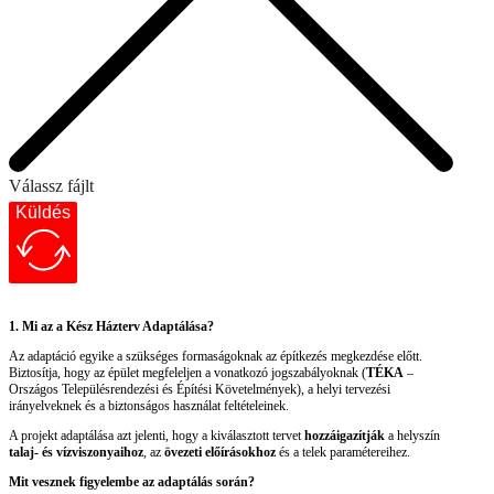
Válassz fájlt
Küldés
1. Mi az a Kész Házterv Adaptálása?
Az adaptáció egyike a szükséges formaságoknak az építkezés megkezdése előtt.
Biztosítja, hogy az épület megfeleljen a vonatkozó jogszabályoknak (
TÉKA
–
Országos Településrendezési és Építési Követelmények), a helyi tervezési
irányelveknek és a biztonságos használat feltételeinek.
A projekt adaptálása azt jelenti, hogy a kiválasztott tervet
hozzáigazítják
a helyszín
talaj- és vízviszonyaihoz
, az
övezeti előírásokhoz
és a telek paramétereihez.
Mit vesznek figyelembe az adaptálás során?