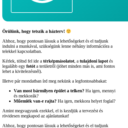
Örülünk, hogy tetszik a házterv!
Ahhoz, hogy pontosan lássuk a lehetőségeket és el tudjunk
indulni a munkával, szükségünk lenne néhány információra a
telekkel kapcsolatban.
Kérlek, töltsd fel ide a
térképmásolatot
, a
tulajdoni lapot
és
legalább egy
fotót
a területről (jöhet minden más is, ami fontos
lehet a kivitelezésnél).
Illetve pár mondatban írd meg nekünk a legfontosabbakat:
Van most bármilyen épület a telken?
Ha igen, mennyi
és mekkorák?
Műemlék van-e rajta?
Ha igen, mekkora helyet foglal?
Amint megvagyunk ezekkel, el is kezdjük a tervezést és
rövidesen megkapod az ajánlatunkat!
Ahhoz, hogy pontosan lássuk a lehetőségeket és el tudjunk