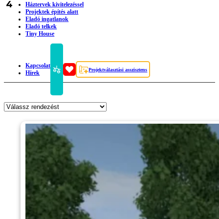
4
Háztervek kivitelezéssel
Projektek építés alatt
Eladó ingatlanok
Eladó telkek
Tiny House
Kapcsolat
Projektválasztási asszisztens
Hírek