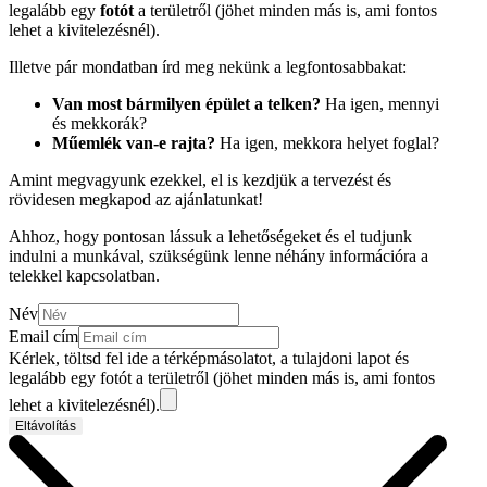
legalább egy
fotót
a területről (jöhet minden más is, ami fontos
lehet a kivitelezésnél).
Illetve pár mondatban írd meg nekünk a legfontosabbakat:
Van most bármilyen épület a telken?
Ha igen, mennyi
és mekkorák?
Műemlék van-e rajta?
Ha igen, mekkora helyet foglal?
Amint megvagyunk ezekkel, el is kezdjük a tervezést és
rövidesen megkapod az ajánlatunkat!
Ahhoz, hogy pontosan lássuk a lehetőségeket és el tudjunk
indulni a munkával, szükségünk lenne néhány információra a
telekkel kapcsolatban.
Név
Email cím
Kérlek, töltsd fel ide a térképmásolatot, a tulajdoni lapot és
legalább egy fotót a területről (jöhet minden más is, ami fontos
lehet a kivitelezésnél).
Eltávolítás