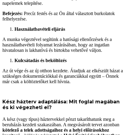
napelemek telepítése.
Befejezés:
Precíz festés és az Ön által választott burkolatok
felhelyezése.
Használatbavételi eljárás
A munka végeztével segítünk a hatósági ellenőrzések és a
használatbavételi folyamat lezárásában, hogy az ingatlan
hivatalosan is lakhatóvá és birtokba vehetővé váljon.
Kulcsátadás és beköltözés
Az út vége és az új otthon kezdete. Átadjuk az elkészült házat a
szükséges dokumentációkkal és garanciákkal együtt – Önnek
már csak a költöztetőket kell hívnia.
Kész házterv adaptálása: Mit foglal magában
és ki végezheti el?
A kész (vagy típus) háztervekkel pénzt takaríthatunk meg a
beruházás kezdeti szakaszában. A megvásárolt tervet azonban
kötelező a telek adottságaihoz és a helyi előírásokhoz