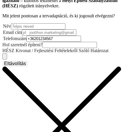
igazítani
– különös tekintettel a
Helyi Építési Szabályzatban
(HÉSZ)
rögzített irányelvekre.
Mit jelent pontosan a tervadaptáció, és ki jogosult elvégezni?
Név
Email cím
Telefonszám
Hol szeretnél építeni?
HÉSZ Kivonat / Fejlesztési Feltételekről Szóló Határozat
Eltávolítás