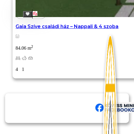
Gaia Szíve családi ház – Nappali & 4 szoba
2
84.06 m
4
1