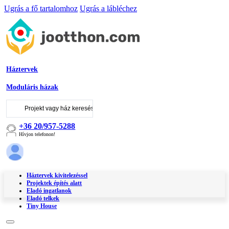
Ugrás a fő tartalomhoz
Ugrás a lábléchez
Háztervek
Moduláris házak
Keresés
...
+36 20/957-5288
Hívjon telefonon!
Háztervek kivitelezéssel
Projektek építés alatt
Eladó ingatlanok
Eladó telkek
Tiny House