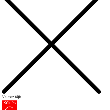
Válassz fájlt
Küldés