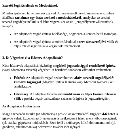
Szerzői Jogi Kérdések és Módosítások
Minden építészeti tervet szerzői jog véd. A megvásárolt tervdokumentáció azonban
általában
tartalmaz egy listát azokról a módosításokról
, amelyeket az eredeti
tervező engedélye nélkül is el lehet végezni (ez az ún. „engedélyezett változtatások
listája”).
Az adaptációt végző építész felelőssége, hogy ezen a kereten belül maradjon.
Az adaptációt végző építész a módosításokkal
a terv társszerzőjévé válik
és
teljes felelősséget vállal a végső dokumentációért.
3. Ki Végezheti el a Házterv Adaptálását?
Kész háztervek adaptálását kizárólag
megfelelő jogosultsággal rendelkező építész
(vagy adaptációs tervező) végezheti. A beruházó szabadon választhat szakembert.
Feltétel:
Az adaptációt végző szakembernek
aktív tervezői engedéllyel és
kamarai tagsággal
(Magyar Építész Kamara vagy Mérnöki Kamara) kell
rendelkeznie.
Felelősség:
Az adaptáló tervező
automatikusan és teljes körűen felelőssé
válik
a projekt végső változatának szakszerűségéért és jogszerűségéért.
Az Adaptáció Időtartama
Maga a tervezési munka (az adaptáció) a projekt összetettségétől függően
4-6 hetet
is
igénybe vehet. Egyetlen apró változtatás is szükségessé teheti a terv több szakágának
(pl. statika, gépészet) módosítását. Ezen felül a szükséges külső dokumentumok (pl.
geodézia, talajmechanika) beszerzése további időt igényel.