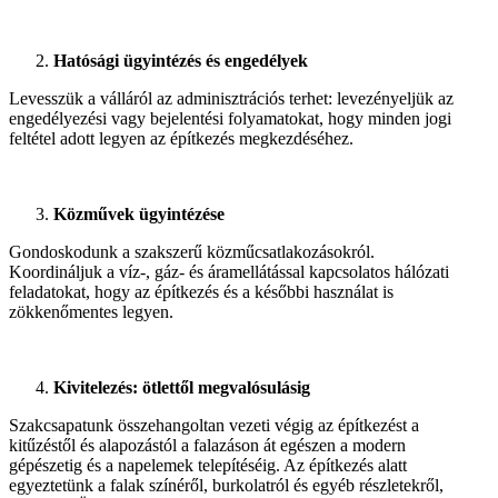
Hatósági ügyintézés és engedélyek
Levesszük a válláról az adminisztrációs terhet: levezényeljük az
engedélyezési vagy bejelentési folyamatokat, hogy minden jogi
feltétel adott legyen az építkezés megkezdéséhez.
Közművek ügyintézése
Gondoskodunk a szakszerű közműcsatlakozásokról.
Koordináljuk a víz-, gáz- és áramellátással kapcsolatos hálózati
feladatokat, hogy az építkezés és a későbbi használat is
zökkenőmentes legyen.
Kivitelezés: ötlettől megvalósulásig
Szakcsapatunk összehangoltan vezeti végig az építkezést a
kitűzéstől és alapozástól a falazáson át egészen a modern
gépészetig és a napelemek telepítéséig. Az építkezés alatt
egyeztetünk a falak színéről, burkolatról és egyéb részletekről,