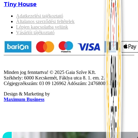
Tiny House
Adatkezelési tajékoztató
Általanos szerződési feltételek
Lépjen kapcsolatba velünk
Vásárlói tájékoztató
Minden jog fenntartva! © 2025 Gaia Szíve Kft.
Székhely: 6000 Kecskemét, Fáklya utca 8. 1. em. 2.
Cégjegyzékszám: 03 09 126962 Adószám: 24768005-2-03
Design & Marketing by
Maximum Business