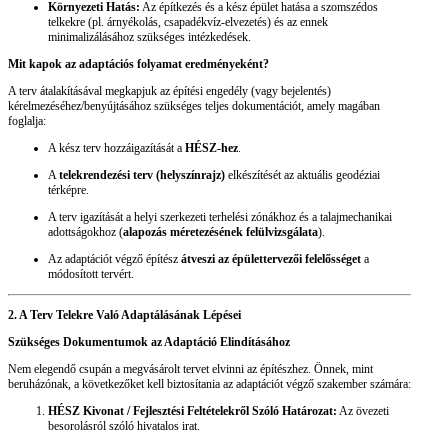
Környezeti Hatás:
Az építkezés és a kész épület hatása a szomszédos
telkekre (pl. árnyékolás, csapadékvíz-elvezetés) és az ennek
minimalizálásához szükséges intézkedések.
Mit kapok az adaptációs folyamat eredményeként?
A terv átalakításával megkapjuk az építési engedély (vagy bejelentés)
kérelmezéséhez/benyújtásához szükséges teljes dokumentációt, amely magában
foglalja:
A kész terv hozzáigazítását a
HÉSZ-hez
.
A
telekrendezési terv (helyszínrajz)
elkészítését az aktuális geodéziai
térképre.
A terv igazítását a helyi szerkezeti terhelési zónákhoz és a talajmechanikai
adottságokhoz (
alapozás méretezésének felülvizsgálata
).
Az adaptációt végző építész
átveszi az épülettervezői felelősséget
a
módosított tervért.
2. A Terv Telekre Való Adaptálásának Lépései
Szükséges Dokumentumok az Adaptáció Elindításához
Nem elegendő csupán a megvásárolt tervet elvinni az építészhez. Önnek, mint
beruházónak, a következőket kell biztosítania az adaptációt végző szakember számára:
HÉSZ Kivonat / Fejlesztési Feltételekről Szóló Határozat:
Az övezeti
besorolásról szóló hivatalos irat.