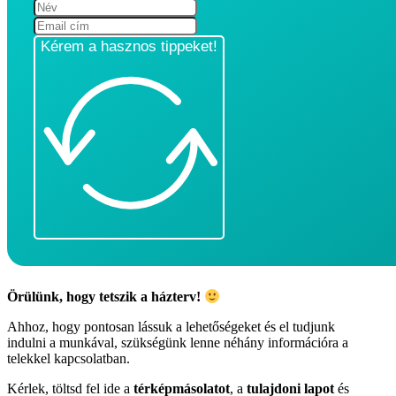
Kérem a hasznos tippeket!
Örülünk, hogy tetszik a házterv!
Ahhoz, hogy pontosan lássuk a lehetőségeket és el tudjunk
indulni a munkával, szükségünk lenne néhány információra a
telekkel kapcsolatban.
Kérlek, töltsd fel ide a
térképmásolatot
, a
tulajdoni lapot
és