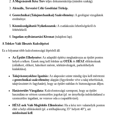
A Megvásárolt Kész Terv
teljes dokumentációja (minden szakág).
Aktuális, Tervezési Célú Geodéziai Térkép.
Geotechnikai (Talajmechanikai) Szakvélemény:
A geológiai vizsgálatok
eredménye.
Közműszolgáltatói Nyilatkozatok:
A csatlakozási lehetőségekről és
feltételekről.
Ingatlan-nyilvántartási Kivonat
(tulajdoni lap).
A Telekre Való Illesztés Kulcslépései
Ez a folyamat több kulcsfontosságú lépésből áll:
Az Épület Elhelyezése:
Az adaptáló építész meghatározza az épület pontos
helyét a telken. Ennek meg kell felelnie az
OTÉK
és
HÉSZ
előírásoknak
(oldalkert, előkert, hátsókert mérete, telektávolságok, parkolóhelyek
kialakítása).
Talajviszonyokhoz Igazítás:
Az alapozást szinte mindig újra kell méretezni
a
geotechnikai szakvélemény
alapján (figyelembe véve a talaj teherbírását,
talajvízszintet és fagyhatárt), hogy az épület stabilan és biztonságosan álljon.
Hatásterület Vizsgálata:
Kulcsfontosságú szempont, hogy az épület
használata ne sértsen szomszédos jogokat (pl. ne árnyékolja indokolatlanul a
szomszédos ingatlant, ne vezesse oda a csapadékvizet).
HÉSZ-nek Való Megfelelés Ellenőrzése:
Ha a kész terv valamelyik ponton
eltér a helyi előírásoktól (pl. a tetőhajlásszög 35° helyett 40°), azt
módosítani kell
.