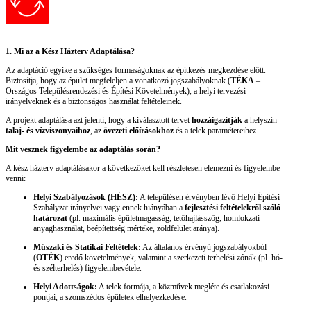
1. Mi az a Kész Házterv Adaptálása?
Az adaptáció egyike a szükséges formaságoknak az építkezés megkezdése előtt.
Biztosítja, hogy az épület megfeleljen a vonatkozó jogszabályoknak (
TÉKA
–
Országos Településrendezési és Építési Követelmények), a helyi tervezési
irányelveknek és a biztonságos használat feltételeinek.
A projekt adaptálása azt jelenti, hogy a kiválasztott tervet
hozzáigazítják
a helyszín
talaj- és vízviszonyaihoz
, az
övezeti előírásokhoz
és a telek paramétereihez.
Mit vesznek figyelembe az adaptálás során?
A kész házterv adaptálásakor a következőket kell részletesen elemezni és figyelembe
venni:
Helyi Szabályozások (HÉSZ):
A településen érvényben lévő Helyi Építési
Szabályzat irányelvei vagy ennek hiányában a
fejlesztési feltételekről szóló
határozat
(pl. maximális épületmagasság, tetőhajlásszög, homlokzati
anyaghasználat, beépítettség mértéke, zöldfelület aránya).
Műszaki és Statikai Feltételek:
Az általános érvényű jogszabályokból
(
OTÉK
) eredő követelmények, valamint a szerkezeti terhelési zónák (pl. hó-
és szélterhelés) figyelembevétele.
Helyi Adottságok:
A telek formája, a közművek megléte és csatlakozási
pontjai, a szomszédos épületek elhelyezkedése.