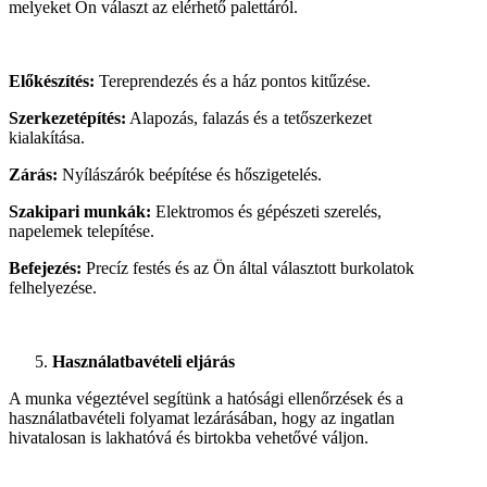
melyeket Ön választ az elérhető palettáról.
Előkészítés:
Tereprendezés és a ház pontos kitűzése.
Szerkezetépítés:
Alapozás, falazás és a tetőszerkezet
kialakítása.
Zárás:
Nyílászárók beépítése és hőszigetelés.
Szakipari munkák:
Elektromos és gépészeti szerelés,
napelemek telepítése.
Befejezés:
Precíz festés és az Ön által választott burkolatok
felhelyezése.
Használatbavételi eljárás
A munka végeztével segítünk a hatósági ellenőrzések és a
használatbavételi folyamat lezárásában, hogy az ingatlan
hivatalosan is lakhatóvá és birtokba vehetővé váljon.