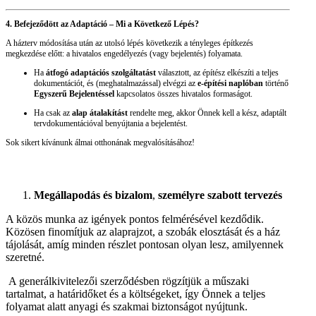
4. Befejeződött az Adaptáció – Mi a Következő Lépés?
A házterv módosítása után az utolsó lépés következik a tényleges építkezés
megkezdése előtt: a hivatalos engedélyezés (vagy bejelentés) folyamata.
Ha
átfogó adaptációs szolgáltatást
választott, az építész elkészíti a teljes
dokumentációt, és (meghatalmazással) elvégzi az
e-építési naplóban
történő
Egyszerű Bejelentéssel
kapcsolatos összes hivatalos formaságot.
Ha csak az
alap átalakítást
rendelte meg, akkor Önnek kell a kész, adaptált
tervdokumentációval benyújtania a bejelentést.
Sok sikert kívánunk álmai otthonának megvalósításához!
Megállapodás és bizalom
,
személyre szabott tervezés
A közös munka az igények pontos felmérésével kezdődik.
Közösen finomítjuk az alaprajzot, a szobák elosztását és a ház
tájolását, amíg minden részlet pontosan olyan lesz, amilyennek
szeretné.
A generálkivitelezői szerződésben rögzítjük a műszaki
tartalmat, a határidőket és a költségeket, így Önnek a teljes
folyamat alatt anyagi és szakmai biztonságot nyújtunk.