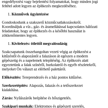
engedélyezési vagy bejelentési folyamatokat, hogy minden jogi
feltétel adott legyen az építkezés megkezdéséhez.
Közművek ügyintézése
Gondoskodunk a szakszerű közműcsatlakozásokról.
Koordináljuk a víz-, gáz- és áramellátással kapcsolatos hálózati
feladatokat, hogy az építkezés és a későbbi használat is
zökkenőmentes legyen.
Kivitelezés: ötlettől megvalósulásig
Szakcsapatunk összehangoltan vezeti végig az építkezést a
kitűzéstől és alapozástól a falazáson át egészen a modern
gépészetig és a napelemek telepítéséig. Az építkezés alatt
egyeztetünk a falak színéről, burkolatról és egyéb részletekről,
melyeket Ön választ az elérhető palettáról.
Előkészítés:
Tereprendezés és a ház pontos kitűzése.
Szerkezetépítés:
Alapozás, falazás és a tetőszerkezet
kialakítása.
Zárás:
Nyílászárók beépítése és hőszigetelés.
Szakipari munkák:
Elektromos és gépészeti szerelés,