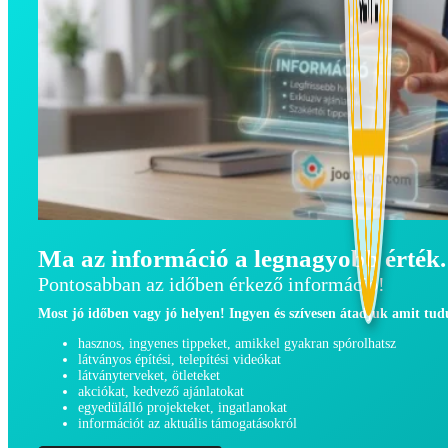
Ma az információ a legnagyobb érték.
Pontosabban az időben érkező információ!
Most jó időben vagy jó helyen! Ingyen és szívesen átadjuk amit tu
hasznos, ingyenes tippeket, amikkel gyakran spórolhatsz
látványos építési, telepítési videókat
látványterveket, ötleteket
akciókat, kedvező ajánlatokat
egyedülálló projekteket, ingatlanokat
információt az aktuális támogatásokról