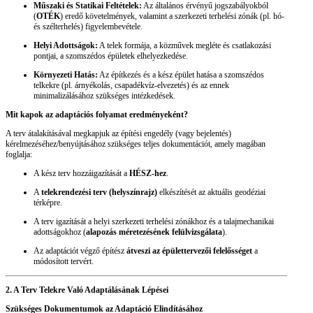
Műszaki és Statikai Feltételek:
Az általános érvényű jogszabályokból
(
OTÉK
) eredő követelmények, valamint a szerkezeti terhelési zónák (pl. hó-
és szélterhelés) figyelembevétele.
Helyi Adottságok:
A telek formája, a közművek megléte és csatlakozási
pontjai, a szomszédos épületek elhelyezkedése.
Környezeti Hatás:
Az építkezés és a kész épület hatása a szomszédos
telkekre (pl. árnyékolás, csapadékvíz-elvezetés) és az ennek
minimalizálásához szükséges intézkedések.
Mit kapok az adaptációs folyamat eredményeként?
A terv átalakításával megkapjuk az építési engedély (vagy bejelentés)
kérelmezéséhez/benyújtásához szükséges teljes dokumentációt, amely magában
foglalja:
A kész terv hozzáigazítását a
HÉSZ-hez
.
A
telekrendezési terv (helyszínrajz)
elkészítését az aktuális geodéziai
térképre.
A terv igazítását a helyi szerkezeti terhelési zónákhoz és a talajmechanikai
adottságokhoz (
alapozás méretezésének felülvizsgálata
).
Az adaptációt végző építész
átveszi az épülettervezői felelősséget
a
módosított tervért.
2. A Terv Telekre Való Adaptálásának Lépései
Szükséges Dokumentumok az Adaptáció Elindításához