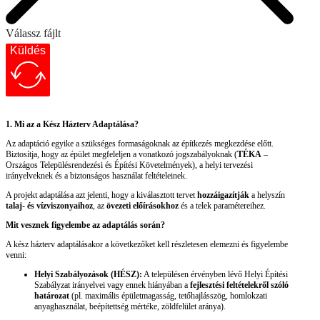
Válassz fájlt
Küldés
1. Mi az a Kész Házterv Adaptálása?
Az adaptáció egyike a szükséges formaságoknak az építkezés megkezdése előtt.
Biztosítja, hogy az épület megfeleljen a vonatkozó jogszabályoknak (
TÉKA
–
Országos Településrendezési és Építési Követelmények), a helyi tervezési
irányelveknek és a biztonságos használat feltételeinek.
A projekt adaptálása azt jelenti, hogy a kiválasztott tervet
hozzáigazítják
a helyszín
talaj- és vízviszonyaihoz
, az
övezeti előírásokhoz
és a telek paramétereihez.
Mit vesznek figyelembe az adaptálás során?
A kész házterv adaptálásakor a következőket kell részletesen elemezni és figyelembe
venni:
Helyi Szabályozások (HÉSZ):
A településen érvényben lévő Helyi Építési
Szabályzat irányelvei vagy ennek hiányában a
fejlesztési feltételekről szóló
határozat
(pl. maximális épületmagasság, tetőhajlásszög, homlokzati
anyaghasználat, beépítettség mértéke, zöldfelület aránya).