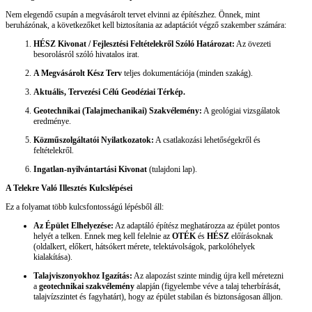
Nem elegendő csupán a megvásárolt tervet elvinni az építészhez. Önnek, mint
beruházónak, a következőket kell biztosítania az adaptációt végző szakember számára:
HÉSZ Kivonat / Fejlesztési Feltételekről Szóló Határozat:
Az övezeti
besorolásról szóló hivatalos irat.
A Megvásárolt Kész Terv
teljes dokumentációja (minden szakág).
Aktuális, Tervezési Célú Geodéziai Térkép.
Geotechnikai (Talajmechanikai) Szakvélemény:
A geológiai vizsgálatok
eredménye.
Közműszolgáltatói Nyilatkozatok:
A csatlakozási lehetőségekről és
feltételekről.
Ingatlan-nyilvántartási Kivonat
(tulajdoni lap).
A Telekre Való Illesztés Kulcslépései
Ez a folyamat több kulcsfontosságú lépésből áll:
Az Épület Elhelyezése:
Az adaptáló építész meghatározza az épület pontos
helyét a telken. Ennek meg kell felelnie az
OTÉK
és
HÉSZ
előírásoknak
(oldalkert, előkert, hátsókert mérete, telektávolságok, parkolóhelyek
kialakítása).
Talajviszonyokhoz Igazítás:
Az alapozást szinte mindig újra kell méretezni
a
geotechnikai szakvélemény
alapján (figyelembe véve a talaj teherbírását,
talajvízszintet és fagyhatárt), hogy az épület stabilan és biztonságosan álljon.