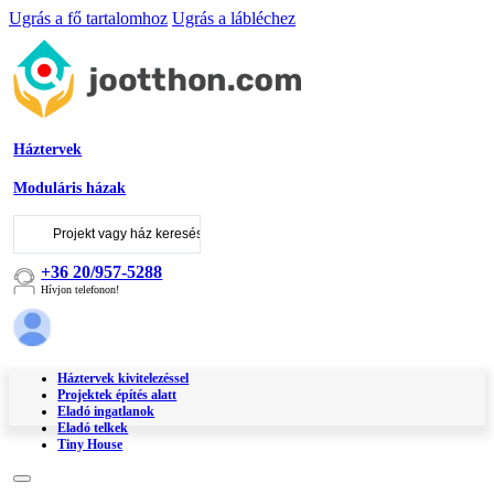
Ugrás a fő tartalomhoz
Ugrás a lábléchez
Háztervek
Moduláris házak
Keresés
...
+36 20/957-5288
Hívjon telefonon!
Háztervek kivitelezéssel
Projektek építés alatt
Eladó ingatlanok
Eladó telkek
Tiny House