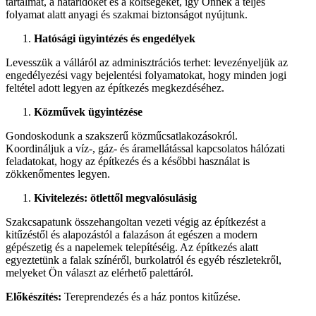
tartalmat, a határidőket és a költségeket, így Önnek a teljes
folyamat alatt anyagi és szakmai biztonságot nyújtunk.
Hatósági ügyintézés és engedélyek
Levesszük a válláról az adminisztrációs terhet: levezényeljük az
engedélyezési vagy bejelentési folyamatokat, hogy minden jogi
feltétel adott legyen az építkezés megkezdéséhez.
Közművek ügyintézése
Gondoskodunk a szakszerű közműcsatlakozásokról.
Koordináljuk a víz-, gáz- és áramellátással kapcsolatos hálózati
feladatokat, hogy az építkezés és a későbbi használat is
zökkenőmentes legyen.
Kivitelezés: ötlettől megvalósulásig
Szakcsapatunk összehangoltan vezeti végig az építkezést a
kitűzéstől és alapozástól a falazáson át egészen a modern
gépészetig és a napelemek telepítéséig. Az építkezés alatt
egyeztetünk a falak színéről, burkolatról és egyéb részletekről,
melyeket Ön választ az elérhető palettáról.
Előkészítés:
Tereprendezés és a ház pontos kitűzése.