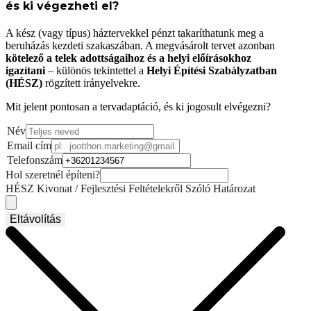
és ki végezheti el?
A kész (vagy típus) háztervekkel pénzt takaríthatunk meg a
beruházás kezdeti szakaszában. A megvásárolt tervet azonban
kötelező a telek adottságaihoz és a helyi előírásokhoz
igazítani
– különös tekintettel a
Helyi Építési Szabályzatban
(HÉSZ)
rögzített irányelvekre.
Mit jelent pontosan a tervadaptáció, és ki jogosult elvégezni?
Név
Email cím
Telefonszám
Hol szeretnél építeni?
HÉSZ Kivonat / Fejlesztési Feltételekről Szóló Határozat
Eltávolítás