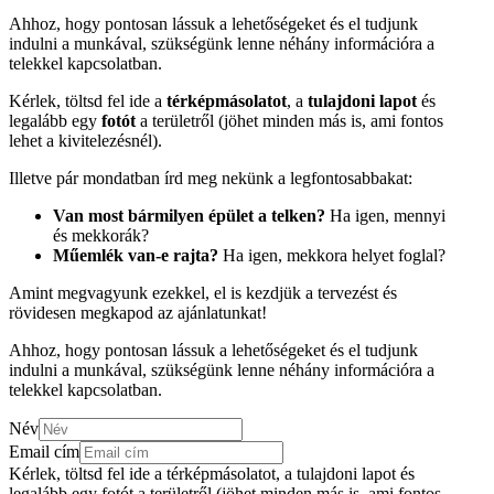
Ahhoz, hogy pontosan lássuk a lehetőségeket és el tudjunk
indulni a munkával, szükségünk lenne néhány információra a
telekkel kapcsolatban.
Kérlek, töltsd fel ide a
térképmásolatot
, a
tulajdoni lapot
és
legalább egy
fotót
a területről (jöhet minden más is, ami fontos
lehet a kivitelezésnél).
Illetve pár mondatban írd meg nekünk a legfontosabbakat:
Van most bármilyen épület a telken?
Ha igen, mennyi
és mekkorák?
Műemlék van-e rajta?
Ha igen, mekkora helyet foglal?
Amint megvagyunk ezekkel, el is kezdjük a tervezést és
rövidesen megkapod az ajánlatunkat!
Ahhoz, hogy pontosan lássuk a lehetőségeket és el tudjunk
indulni a munkával, szükségünk lenne néhány információra a
telekkel kapcsolatban.
Név
Email cím
Kérlek, töltsd fel ide a térképmásolatot, a tulajdoni lapot és
legalább egy fotót a területről (jöhet minden más is, ami fontos