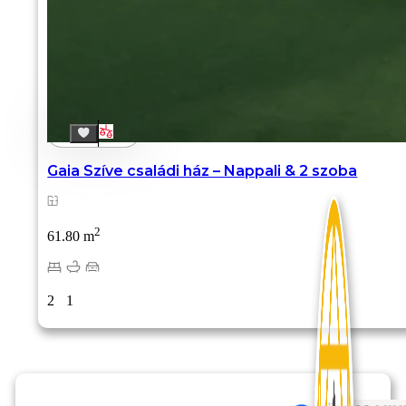
Gaia Szíve családi ház – Nappali & 2 szoba
2
61.80 m
2
1