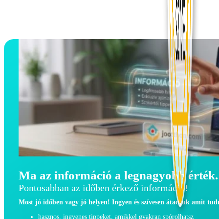
Ma az információ a legnagyobb érték.
Pontosabban az időben érkező információ!
Most jó időben vagy jó helyen! Ingyen és szívesen átadjuk amit tu
hasznos, ingyenes tippeket, amikkel gyakran spórolhatsz