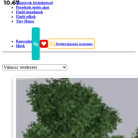
10.67
Háztervek kivitelezéssel
Projektek építés alatt
Eladó ingatlanok
Eladó telkek
Tiny House
Kapcsolat
Projektválasztási asszisztens
Hírek