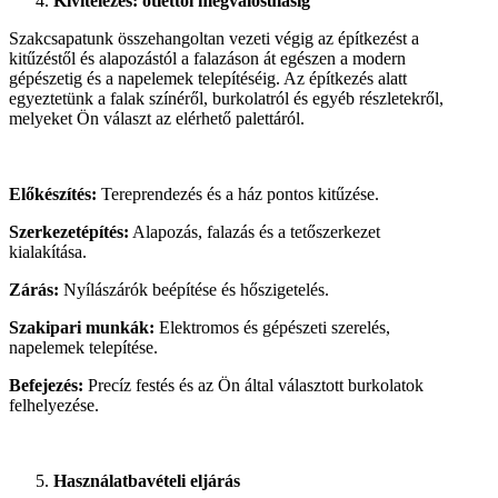
Kivitelezés: ötlettől megvalósulásig
Szakcsapatunk összehangoltan vezeti végig az építkezést a
kitűzéstől és alapozástól a falazáson át egészen a modern
gépészetig és a napelemek telepítéséig. Az építkezés alatt
egyeztetünk a falak színéről, burkolatról és egyéb részletekről,
melyeket Ön választ az elérhető palettáról.
Előkészítés:
Tereprendezés és a ház pontos kitűzése.
Szerkezetépítés:
Alapozás, falazás és a tetőszerkezet
kialakítása.
Zárás:
Nyílászárók beépítése és hőszigetelés.
Szakipari munkák:
Elektromos és gépészeti szerelés,
napelemek telepítése.
Befejezés:
Precíz festés és az Ön által választott burkolatok
felhelyezése.
Használatbavételi eljárás