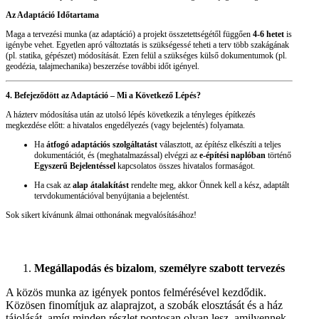
Az Adaptáció Időtartama
Maga a tervezési munka (az adaptáció) a projekt összetettségétől függően
4-6 hetet
is
igénybe vehet. Egyetlen apró változtatás is szükségessé teheti a terv több szakágának
(pl. statika, gépészet) módosítását. Ezen felül a szükséges külső dokumentumok (pl.
geodézia, talajmechanika) beszerzése további időt igényel.
4. Befejeződött az Adaptáció – Mi a Következő Lépés?
A házterv módosítása után az utolsó lépés következik a tényleges építkezés
megkezdése előtt: a hivatalos engedélyezés (vagy bejelentés) folyamata.
Ha
átfogó adaptációs szolgáltatást
választott, az építész elkészíti a teljes
dokumentációt, és (meghatalmazással) elvégzi az
e-építési naplóban
történő
Egyszerű Bejelentéssel
kapcsolatos összes hivatalos formaságot.
Ha csak az
alap átalakítást
rendelte meg, akkor Önnek kell a kész, adaptált
tervdokumentációval benyújtania a bejelentést.
Sok sikert kívánunk álmai otthonának megvalósításához!
Megállapodás és bizalom
,
személyre szabott tervezés
A közös munka az igények pontos felmérésével kezdődik.
Közösen finomítjuk az alaprajzot, a szobák elosztását és a ház
tájolását, amíg minden részlet pontosan olyan lesz, amilyennek