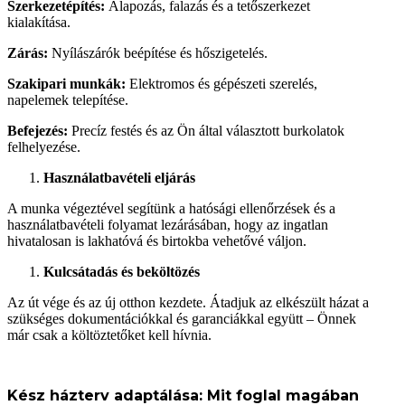
Szerkezetépítés:
Alapozás, falazás és a tetőszerkezet
kialakítása.
Zárás:
Nyílászárók beépítése és hőszigetelés.
Szakipari munkák:
Elektromos és gépészeti szerelés,
napelemek telepítése.
Befejezés:
Precíz festés és az Ön által választott burkolatok
felhelyezése.
Használatbavételi eljárás
A munka végeztével segítünk a hatósági ellenőrzések és a
használatbavételi folyamat lezárásában, hogy az ingatlan
hivatalosan is lakhatóvá és birtokba vehetővé váljon.
Kulcsátadás és beköltözés
Az út vége és az új otthon kezdete. Átadjuk az elkészült házat a
szükséges dokumentációkkal és garanciákkal együtt – Önnek
már csak a költöztetőket kell hívnia.
Kész házterv adaptálása: Mit foglal magában