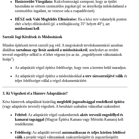
Hatásterület Vizsgálata:
Kulcsfontosságú szempont, hogy az épület
használata ne sértsen szomszédos jogokat (pl. ne árnyékolja indokolatlanul a
szomszédos ingatlant, ne vezesse oda a csapadékvizet).
HÉSZ-nek Való Megfelelés Ellenőrzése:
Ha a kész terv valamelyik ponton
eltér a helyi előírásoktól (pl. a tetőhajlásszög 35° helyett 40°), azt
módosítani kell
.
Szerzői Jogi Kérdések és Módosítások
Minden építészeti tervet szerzői jog véd. A megvásárolt tervdokumentáció azonban
általában
tartalmaz egy listát azokról a módosításokról
, amelyeket az eredeti
tervező engedélye nélkül is el lehet végezni (ez az ún. „engedélyezett változtatások
listája”).
Az adaptációt végző építész felelőssége, hogy ezen a kereten belül maradjon.
Az adaptációt végző építész a módosításokkal
a terv társszerzőjévé válik
és
teljes felelősséget vállal a végső dokumentációért.
3. Ki Végezheti el a Házterv Adaptálását?
Kész háztervek adaptálását kizárólag
megfelelő jogosultsággal rendelkező építész
(vagy adaptációs tervező) végezheti. A beruházó szabadon választhat szakembert.
Feltétel:
Az adaptációt végző szakembernek
aktív tervezői engedéllyel és
kamarai tagsággal
(Magyar Építész Kamara vagy Mérnöki Kamara) kell
rendelkeznie.
Felelősség:
Az adaptáló tervező
automatikusan és teljes körűen felelőssé
válik
a projekt végső változatának szakszerűségéért és jogszerűségéért.