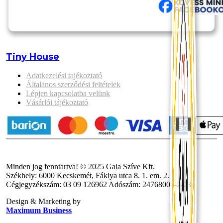
Tiny House
Adatkezelési tajékoztató
Általanos szerződési feltételek
Lépjen kapcsolatba velünk
Vásárlói tájékoztató
Minden jog fenntartva! © 2025 Gaia Szíve Kft.
Székhely: 6000 Kecskemét, Fáklya utca 8. 1. em. 2.
Cégjegyzékszám: 03 09 126962 Adószám: 24768005-2-03
Design & Marketing by
Maximum Business