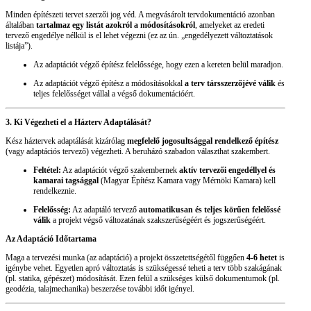
Minden építészeti tervet szerzői jog véd. A megvásárolt tervdokumentáció azonban
általában
tartalmaz egy listát azokról a módosításokról
, amelyeket az eredeti
tervező engedélye nélkül is el lehet végezni (ez az ún. „engedélyezett változtatások
listája”).
Az adaptációt végző építész felelőssége, hogy ezen a kereten belül maradjon.
Az adaptációt végző építész a módosításokkal
a terv társszerzőjévé válik
és
teljes felelősséget vállal a végső dokumentációért.
3. Ki Végezheti el a Házterv Adaptálását?
Kész háztervek adaptálását kizárólag
megfelelő jogosultsággal rendelkező építész
(vagy adaptációs tervező) végezheti. A beruházó szabadon választhat szakembert.
Feltétel:
Az adaptációt végző szakembernek
aktív tervezői engedéllyel és
kamarai tagsággal
(Magyar Építész Kamara vagy Mérnöki Kamara) kell
rendelkeznie.
Felelősség:
Az adaptáló tervező
automatikusan és teljes körűen felelőssé
válik
a projekt végső változatának szakszerűségéért és jogszerűségéért.
Az Adaptáció Időtartama
Maga a tervezési munka (az adaptáció) a projekt összetettségétől függően
4-6 hetet
is
igénybe vehet. Egyetlen apró változtatás is szükségessé teheti a terv több szakágának
(pl. statika, gépészet) módosítását. Ezen felül a szükséges külső dokumentumok (pl.
geodézia, talajmechanika) beszerzése további időt igényel.