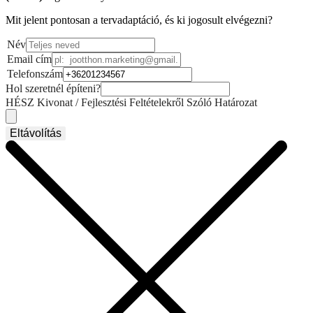
Mit jelent pontosan a tervadaptáció, és ki jogosult elvégezni?
Név
Email cím
Telefonszám
Hol szeretnél építeni?
HÉSZ Kivonat / Fejlesztési Feltételekről Szóló Határozat
Eltávolítás