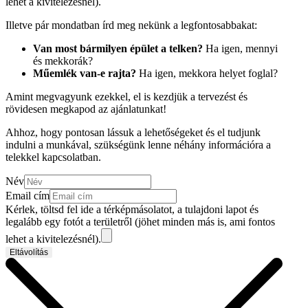
lehet a kivitelezésnél).
Illetve pár mondatban írd meg nekünk a legfontosabbakat:
Van most bármilyen épület a telken?
Ha igen, mennyi
és mekkorák?
Műemlék van-e rajta?
Ha igen, mekkora helyet foglal?
Amint megvagyunk ezekkel, el is kezdjük a tervezést és
rövidesen megkapod az ajánlatunkat!
Ahhoz, hogy pontosan lássuk a lehetőségeket és el tudjunk
indulni a munkával, szükségünk lenne néhány információra a
telekkel kapcsolatban.
Név
Email cím
Kérlek, töltsd fel ide a térképmásolatot, a tulajdoni lapot és
legalább egy fotót a területről (jöhet minden más is, ami fontos
lehet a kivitelezésnél).
Eltávolítás