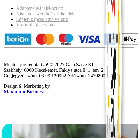
Adatkezelési tajékoztató
Általanos szerződési feltételek
Lépjen kapcsolatba velünk
Vásárlói tájékoztató
Minden jog fenntartva! © 2025 Gaia Szíve Kft.
Székhely: 6000 Kecskemét, Fáklya utca 8. 1. em. 2.
Cégjegyzékszám: 03 09 126962 Adószám: 24768005-2-03
Design & Marketing by
Maximum Business