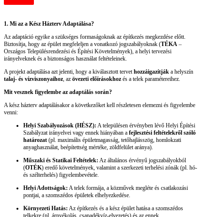
1. Mi az a Kész Házterv Adaptálása?
Az adaptáció egyike a szükséges formaságoknak az építkezés megkezdése előtt.
Biztosítja, hogy az épület megfeleljen a vonatkozó jogszabályoknak (
TÉKA
–
Országos Településrendezési és Építési Követelmények), a helyi tervezési
irányelveknek és a biztonságos használat feltételeinek.
A projekt adaptálása azt jelenti, hogy a kiválasztott tervet
hozzáigazítják
a helyszín
talaj- és vízviszonyaihoz
, az
övezeti előírásokhoz
és a telek paramétereihez.
Mit vesznek figyelembe az adaptálás során?
A kész házterv adaptálásakor a következőket kell részletesen elemezni és figyelembe
venni:
Helyi Szabályozások (HÉSZ):
A településen érvényben lévő Helyi Építési
Szabályzat irányelvei vagy ennek hiányában a
fejlesztési feltételekről szóló
határozat
(pl. maximális épületmagasság, tetőhajlásszög, homlokzati
anyaghasználat, beépítettség mértéke, zöldfelület aránya).
Műszaki és Statikai Feltételek:
Az általános érvényű jogszabályokból
(
OTÉK
) eredő követelmények, valamint a szerkezeti terhelési zónák (pl. hó-
és szélterhelés) figyelembevétele.
Helyi Adottságok:
A telek formája, a közművek megléte és csatlakozási
pontjai, a szomszédos épületek elhelyezkedése.
Környezeti Hatás:
Az építkezés és a kész épület hatása a szomszédos
telkekre (pl. árnyékolás, csapadékvíz-elvezetés) és az ennek