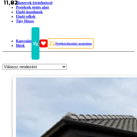
11,82
Háztervek kivitelezéssel
Projektek építés alatt
Eladó ingatlanok
Eladó telkek
Tiny House
Kapcsolat
Projektválasztási asszisztens
Hírek