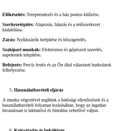
Előkészítés:
Tereprendezés és a ház pontos kitűzése.
Szerkezetépítés:
Alapozás, falazás és a tetőszerkezet
kialakítása.
Zárás:
Nyílászárók beépítése és hőszigetelés.
Szakipari munkák:
Elektromos és gépészeti szerelés,
napelemek telepítése.
Befejezés:
Precíz festés és az Ön által választott burkolatok
felhelyezése.
Használatbavételi eljárás
A munka végeztével segítünk a hatósági ellenőrzések és a
használatbavételi folyamat lezárásában, hogy az ingatlan
hivatalosan is lakhatóvá és birtokba vehetővé váljon.
Kulcsátadás és beköltözés