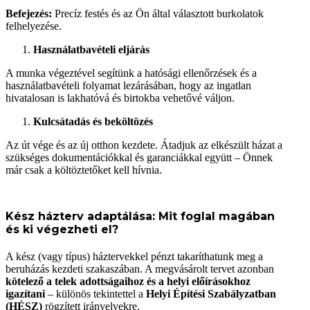
Befejezés:
Precíz festés és az Ön által választott burkolatok
felhelyezése.
Használatbavételi eljárás
A munka végeztével segítünk a hatósági ellenőrzések és a
használatbavételi folyamat lezárásában, hogy az ingatlan
hivatalosan is lakhatóvá és birtokba vehetővé váljon.
Kulcsátadás és beköltözés
Az út vége és az új otthon kezdete. Átadjuk az elkészült házat a
szükséges dokumentációkkal és garanciákkal együtt – Önnek
már csak a költöztetőket kell hívnia.
Kész házterv adaptálása: Mit foglal magában
és ki végezheti el?
A kész (vagy típus) háztervekkel pénzt takaríthatunk meg a
beruházás kezdeti szakaszában. A megvásárolt tervet azonban
kötelező a telek adottságaihoz és a helyi előírásokhoz
igazítani
– különös tekintettel a
Helyi Építési Szabályzatban
(HÉSZ)
rögzített irányelvekre.