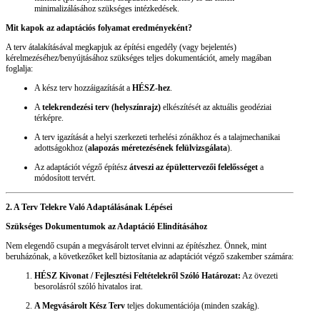
minimalizálásához szükséges intézkedések.
Mit kapok az adaptációs folyamat eredményeként?
A terv átalakításával megkapjuk az építési engedély (vagy bejelentés)
kérelmezéséhez/benyújtásához szükséges teljes dokumentációt, amely magában
foglalja:
A kész terv hozzáigazítását a
HÉSZ-hez
.
A
telekrendezési terv (helyszínrajz)
elkészítését az aktuális geodéziai
térképre.
A terv igazítását a helyi szerkezeti terhelési zónákhoz és a talajmechanikai
adottságokhoz (
alapozás méretezésének felülvizsgálata
).
Az adaptációt végző építész
átveszi az épülettervezői felelősséget
a
módosított tervért.
2. A Terv Telekre Való Adaptálásának Lépései
Szükséges Dokumentumok az Adaptáció Elindításához
Nem elegendő csupán a megvásárolt tervet elvinni az építészhez. Önnek, mint
beruházónak, a következőket kell biztosítania az adaptációt végző szakember számára:
HÉSZ Kivonat / Fejlesztési Feltételekről Szóló Határozat:
Az övezeti
besorolásról szóló hivatalos irat.
A Megvásárolt Kész Terv
teljes dokumentációja (minden szakág).