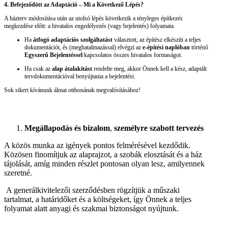
4. Befejeződött az Adaptáció – Mi a Következő Lépés?
A házterv módosítása után az utolsó lépés következik a tényleges építkezés
megkezdése előtt: a hivatalos engedélyezés (vagy bejelentés) folyamata.
Ha
átfogó adaptációs szolgáltatást
választott, az építész elkészíti a teljes
dokumentációt, és (meghatalmazással) elvégzi az
e-építési naplóban
történő
Egyszerű Bejelentéssel
kapcsolatos összes hivatalos formaságot.
Ha csak az
alap átalakítást
rendelte meg, akkor Önnek kell a kész, adaptált
tervdokumentációval benyújtania a bejelentést.
Sok sikert kívánunk álmai otthonának megvalósításához!
Megállapodás és bizalom
,
személyre szabott tervezés
A közös munka az igények pontos felmérésével kezdődik.
Közösen finomítjuk az alaprajzot, a szobák elosztását és a ház
tájolását, amíg minden részlet pontosan olyan lesz, amilyennek
szeretné.
A generálkivitelezői szerződésben rögzítjük a műszaki
tartalmat, a határidőket és a költségeket, így Önnek a teljes
folyamat alatt anyagi és szakmai biztonságot nyújtunk.