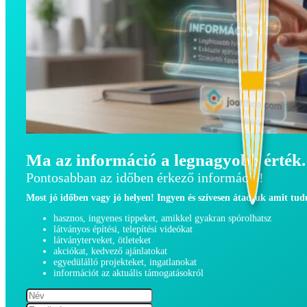
Ma az információ a legnagyobb érték.
Pontosabban az időben érkező információ!
Most jó időben vagy jó helyen! Ingyen és szívesen átadjuk amit tu
hasznos, ingyenes tippeket, amikkel gyakran spórolhatsz
látványos építési, telepítési videókat
látványterveket, ötleteket
akciókat, kedvező ajánlatokat
egyedülálló projekteket, ingatlanokat
információt az aktuális támogatásokról