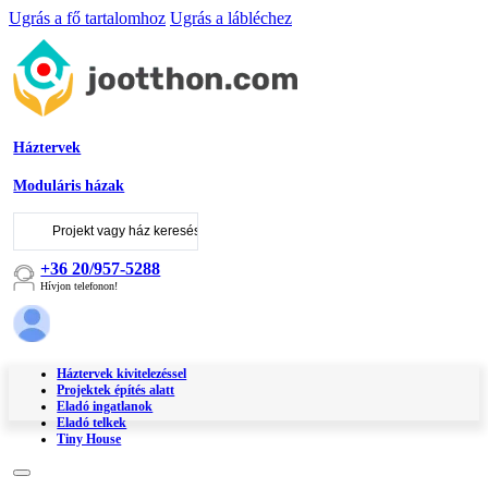
Ugrás a fő tartalomhoz
Ugrás a lábléchez
Háztervek
Moduláris házak
Keresés
...
+36 20/957-5288
Hívjon telefonon!
Háztervek kivitelezéssel
Projektek építés alatt
Eladó ingatlanok
Eladó telkek
Tiny House