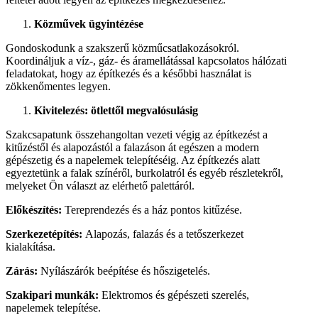
Közművek ügyintézése
Gondoskodunk a szakszerű közműcsatlakozásokról.
Koordináljuk a víz-, gáz- és áramellátással kapcsolatos hálózati
feladatokat, hogy az építkezés és a későbbi használat is
zökkenőmentes legyen.
Kivitelezés: ötlettől megvalósulásig
Szakcsapatunk összehangoltan vezeti végig az építkezést a
kitűzéstől és alapozástól a falazáson át egészen a modern
gépészetig és a napelemek telepítéséig. Az építkezés alatt
egyeztetünk a falak színéről, burkolatról és egyéb részletekről,
melyeket Ön választ az elérhető palettáról.
Előkészítés:
Tereprendezés és a ház pontos kitűzése.
Szerkezetépítés:
Alapozás, falazás és a tetőszerkezet
kialakítása.
Zárás:
Nyílászárók beépítése és hőszigetelés.
Szakipari munkák:
Elektromos és gépészeti szerelés,
napelemek telepítése.