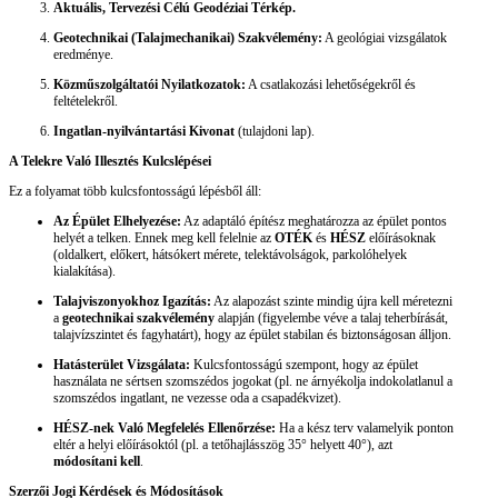
Aktuális, Tervezési Célú Geodéziai Térkép.
Geotechnikai (Talajmechanikai) Szakvélemény:
A geológiai vizsgálatok
eredménye.
Közműszolgáltatói Nyilatkozatok:
A csatlakozási lehetőségekről és
feltételekről.
Ingatlan-nyilvántartási Kivonat
(tulajdoni lap).
A Telekre Való Illesztés Kulcslépései
Ez a folyamat több kulcsfontosságú lépésből áll:
Az Épület Elhelyezése:
Az adaptáló építész meghatározza az épület pontos
helyét a telken. Ennek meg kell felelnie az
OTÉK
és
HÉSZ
előírásoknak
(oldalkert, előkert, hátsókert mérete, telektávolságok, parkolóhelyek
kialakítása).
Talajviszonyokhoz Igazítás:
Az alapozást szinte mindig újra kell méretezni
a
geotechnikai szakvélemény
alapján (figyelembe véve a talaj teherbírását,
talajvízszintet és fagyhatárt), hogy az épület stabilan és biztonságosan álljon.
Hatásterület Vizsgálata:
Kulcsfontosságú szempont, hogy az épület
használata ne sértsen szomszédos jogokat (pl. ne árnyékolja indokolatlanul a
szomszédos ingatlant, ne vezesse oda a csapadékvizet).
HÉSZ-nek Való Megfelelés Ellenőrzése:
Ha a kész terv valamelyik ponton
eltér a helyi előírásoktól (pl. a tetőhajlásszög 35° helyett 40°), azt
módosítani kell
.
Szerzői Jogi Kérdések és Módosítások