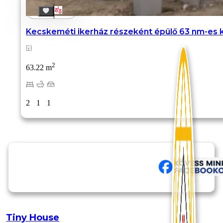
Kecskeméti ikerház részeként épülő 63 nm-es k.
2
63.22 m
2
1
1
Tiny House