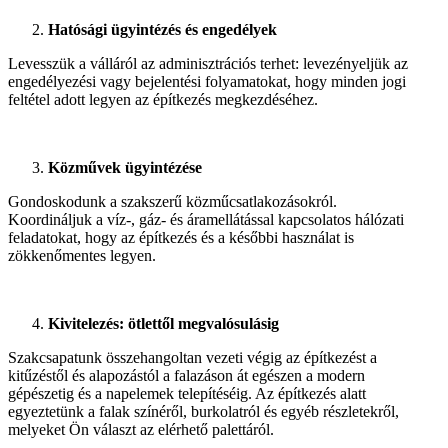
Hatósági ügyintézés és engedélyek
Levesszük a válláról az adminisztrációs terhet: levezényeljük az
engedélyezési vagy bejelentési folyamatokat, hogy minden jogi
feltétel adott legyen az építkezés megkezdéséhez.
Közművek ügyintézése
Gondoskodunk a szakszerű közműcsatlakozásokról.
Koordináljuk a víz-, gáz- és áramellátással kapcsolatos hálózati
feladatokat, hogy az építkezés és a későbbi használat is
zökkenőmentes legyen.
Kivitelezés: ötlettől megvalósulásig
Szakcsapatunk összehangoltan vezeti végig az építkezést a
kitűzéstől és alapozástól a falazáson át egészen a modern
gépészetig és a napelemek telepítéséig. Az építkezés alatt
egyeztetünk a falak színéről, burkolatról és egyéb részletekről,
melyeket Ön választ az elérhető palettáról.