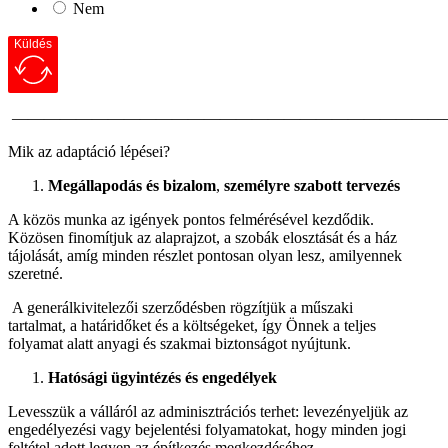
Nem
Küldés
———————————————————————————
Mik az adaptáció lépései?
Megállapodás és bizalom
,
személyre szabott tervezés
A közös munka az igények pontos felmérésével kezdődik.
Közösen finomítjuk az alaprajzot, a szobák elosztását és a ház
tájolását, amíg minden részlet pontosan olyan lesz, amilyennek
szeretné.
A generálkivitelezői szerződésben rögzítjük a műszaki
tartalmat, a határidőket és a költségeket, így Önnek a teljes
folyamat alatt anyagi és szakmai biztonságot nyújtunk.
Hatósági ügyintézés és engedélyek
Levesszük a válláról az adminisztrációs terhet: levezényeljük az
engedélyezési vagy bejelentési folyamatokat, hogy minden jogi
feltétel adott legyen az építkezés megkezdéséhez.