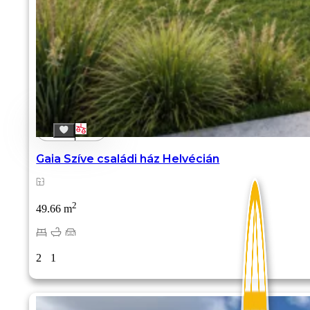
Gaia Szíve családi ház Helvécián
2
49.66 m
2
1