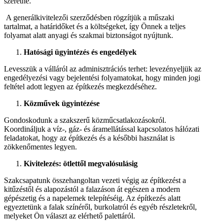
szeretné.
A generálkivitelezői szerződésben rögzítjük a műszaki
tartalmat, a határidőket és a költségeket, így Önnek a teljes
folyamat alatt anyagi és szakmai biztonságot nyújtunk.
Hatósági ügyintézés és engedélyek
Levesszük a válláról az adminisztrációs terhet: levezényeljük az
engedélyezési vagy bejelentési folyamatokat, hogy minden jogi
feltétel adott legyen az építkezés megkezdéséhez.
Közművek ügyintézése
Gondoskodunk a szakszerű közműcsatlakozásokról.
Koordináljuk a víz-, gáz- és áramellátással kapcsolatos hálózati
feladatokat, hogy az építkezés és a későbbi használat is
zökkenőmentes legyen.
Kivitelezés: ötlettől megvalósulásig
Szakcsapatunk összehangoltan vezeti végig az építkezést a
kitűzéstől és alapozástól a falazáson át egészen a modern
gépészetig és a napelemek telepítéséig. Az építkezés alatt
egyeztetünk a falak színéről, burkolatról és egyéb részletekről,
melyeket Ön választ az elérhető palettáról.