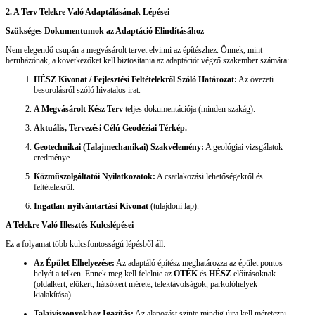
2. A Terv Telekre Való Adaptálásának Lépései
Szükséges Dokumentumok az Adaptáció Elindításához
Nem elegendő csupán a megvásárolt tervet elvinni az építészhez. Önnek, mint
beruházónak, a következőket kell biztosítania az adaptációt végző szakember számára:
HÉSZ Kivonat / Fejlesztési Feltételekről Szóló Határozat:
Az övezeti
besorolásról szóló hivatalos irat.
A Megvásárolt Kész Terv
teljes dokumentációja (minden szakág).
Aktuális, Tervezési Célú Geodéziai Térkép.
Geotechnikai (Talajmechanikai) Szakvélemény:
A geológiai vizsgálatok
eredménye.
Közműszolgáltatói Nyilatkozatok:
A csatlakozási lehetőségekről és
feltételekről.
Ingatlan-nyilvántartási Kivonat
(tulajdoni lap).
A Telekre Való Illesztés Kulcslépései
Ez a folyamat több kulcsfontosságú lépésből áll:
Az Épület Elhelyezése:
Az adaptáló építész meghatározza az épület pontos
helyét a telken. Ennek meg kell felelnie az
OTÉK
és
HÉSZ
előírásoknak
(oldalkert, előkert, hátsókert mérete, telektávolságok, parkolóhelyek
kialakítása).
Talajviszonyokhoz Igazítás:
Az alapozást szinte mindig újra kell méretezni