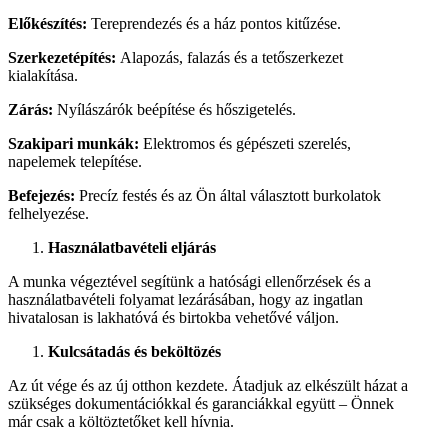
Előkészítés:
Tereprendezés és a ház pontos kitűzése.
Szerkezetépítés:
Alapozás, falazás és a tetőszerkezet
kialakítása.
Zárás:
Nyílászárók beépítése és hőszigetelés.
Szakipari munkák:
Elektromos és gépészeti szerelés,
napelemek telepítése.
Befejezés:
Precíz festés és az Ön által választott burkolatok
felhelyezése.
Használatbavételi eljárás
A munka végeztével segítünk a hatósági ellenőrzések és a
használatbavételi folyamat lezárásában, hogy az ingatlan
hivatalosan is lakhatóvá és birtokba vehetővé váljon.
Kulcsátadás és beköltözés
Az út vége és az új otthon kezdete. Átadjuk az elkészült házat a
szükséges dokumentációkkal és garanciákkal együtt – Önnek
már csak a költöztetőket kell hívnia.