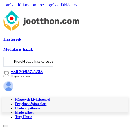
Ugrás a fő tartalomhoz
Ugrás a lábléchez
Háztervek
Moduláris házak
Keresés
...
+36 20/957-5288
Hívjon telefonon!
Háztervek kivitelezéssel
Projektek építés alatt
Eladó ingatlanok
Eladó telkek
Tiny House