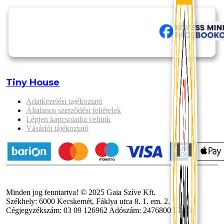
Tiny House
Adatkezelési tajékoztató
Általanos szerződési feltételek
Lépjen kapcsolatba velünk
Vásárlói tájékoztató
Minden jog fenntartva! © 2025 Gaia Szíve Kft.
Székhely: 6000 Kecskemét, Fáklya utca 8. 1. em. 2.
Cégjegyzékszám: 03 09 126962 Adószám: 24768005-2-03