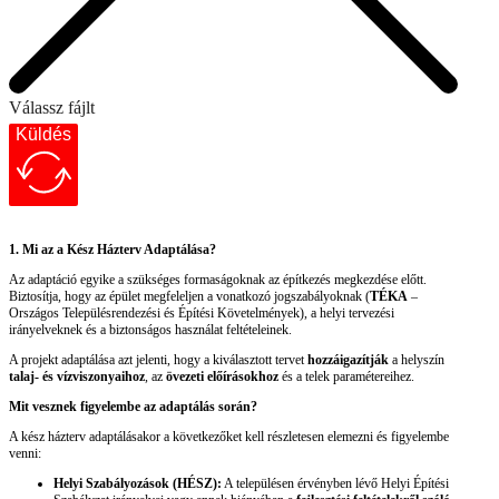
Válassz fájlt
Küldés
1. Mi az a Kész Házterv Adaptálása?
Az adaptáció egyike a szükséges formaságoknak az építkezés megkezdése előtt.
Biztosítja, hogy az épület megfeleljen a vonatkozó jogszabályoknak (
TÉKA
–
Országos Településrendezési és Építési Követelmények), a helyi tervezési
irányelveknek és a biztonságos használat feltételeinek.
A projekt adaptálása azt jelenti, hogy a kiválasztott tervet
hozzáigazítják
a helyszín
talaj- és vízviszonyaihoz
, az
övezeti előírásokhoz
és a telek paramétereihez.
Mit vesznek figyelembe az adaptálás során?
A kész házterv adaptálásakor a következőket kell részletesen elemezni és figyelembe
venni:
Helyi Szabályozások (HÉSZ):
A településen érvényben lévő Helyi Építési