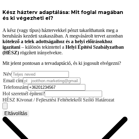
Kész házterv adaptálása: Mit foglal magában
és ki végezheti el?
A kész (vagy típus) háztervekkel pénzt takaríthatunk meg a
beruházás kezdeti szakaszában. A megvásárolt tervet azonban
kötelező a telek adottságaihoz és a helyi előírásokhoz
igazítani
– különös tekintettel a
Helyi Építési Szabályzatban
(HÉSZ)
rögzített irányelvekre.
Mit jelent pontosan a tervadaptáció, és ki jogosult elvégezni?
Név
Email cím
Telefonszám
Hol szeretnél építeni?
HÉSZ Kivonat / Fejlesztési Feltételekről Szóló Határozat
Eltávolítás