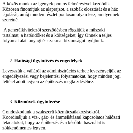
A közös munka az igények pontos felmérésével kezdődik.
Közösen finomítjuk az alaprajzot, a szobák elosztását és a ház
tájolását, amíg minden részlet pontosan olyan lesz, amilyennek
szeretné.
A generálkivitelezői szerződésben rögzítjük a műszaki
tartalmat, a határidőket és a költségeket, így Önnek a teljes
folyamat alatt anyagi és szakmai biztonságot nyújtunk.
Hatósági ügyintézés és engedélyek
Levesszük a válláról az adminisztrációs terhet: levezényeljük az
engedélyezési vagy bejelentési folyamatokat, hogy minden jogi
feltétel adott legyen az építkezés megkezdéséhez.
Közművek ügyintézése
Gondoskodunk a szakszerű közműcsatlakozásokról.
Koordináljuk a víz-, gáz- és áramellátással kapcsolatos hálózati
feladatokat, hogy az építkezés és a későbbi használat is
zökkenőmentes legyen.