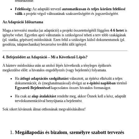
rendelkeznie.
Felelősség:
Az adaptáló tervező
automatikusan és teljes körűen felelőssé
válik
a projekt végső változatának szakszerűségéért és jogszerűségéért.
Az Adaptáció Időtartama
Maga a tervezési munka (az adaptáció) a projekt összetettségétől függően
4-6 hetet
is
igénybe vehet. Egyetlen apró változtatás is szükségessé teheti a terv több szakágának
(pl. statika, gépészet) módosítását. Ezen felül a szükséges külső dokumentumok (pl.
geodézia, talajmechanika) beszerzése további időt igényel.
4. Befejeződött az Adaptáció – Mi a Következő Lépés?
A házterv módosítása után az utolsó lépés következik a tényleges építkezés
megkezdése előtt: a hivatalos engedélyezés (vagy bejelentés) folyamata.
Ha
átfogó adaptációs szolgáltatást
választott, az építész elkészíti a teljes
dokumentációt, és (meghatalmazással) elvégzi az
e-építési naplóban
történő
Egyszerű Bejelentéssel
kapcsolatos összes hivatalos formaságot.
Ha csak az
alap átalakítást
rendelte meg, akkor Önnek kell a kész, adaptált
tervdokumentációval benyújtania a bejelentést.
Sok sikert kívánunk álmai otthonának megvalósításához!
Megállapodás és bizalom
,
személyre szabott tervezés