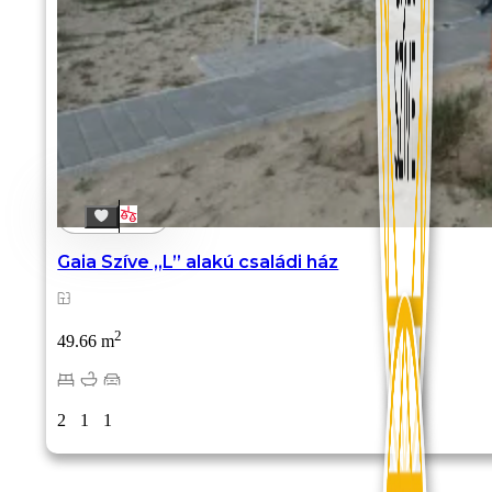
Gaia Szíve „L” alakú családi ház
2
49.66 m
2
1
1