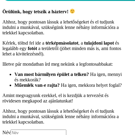
Örülünk, hogy tetszik a házterv!
Ahhoz, hogy pontosan lássuk a lehetőségeket és el tudjunk
indulni a munkával, szükségünk lenne néhány információra a
telekkel kapcsolatban.
Kérlek, töltsd fel ide a
térképmásolatot
, a
tulajdoni lapot
és
legalább egy
fotót
a területről (jöhet minden más is, ami fontos
lehet a kivitelezésnél).
Illetve pár mondatban írd meg nekünk a legfontosabbakat:
Van most bármilyen épület a telken?
Ha igen, mennyi
és mekkorák?
Műemlék van-e rajta?
Ha igen, mekkora helyet foglal?
Amint megvagyunk ezekkel, el is kezdjük a tervezést és
rövidesen megkapod az ajánlatunkat!
Ahhoz, hogy pontosan lássuk a lehetőségeket és el tudjunk
indulni a munkával, szükségünk lenne néhány információra a
telekkel kapcsolatban.
Név