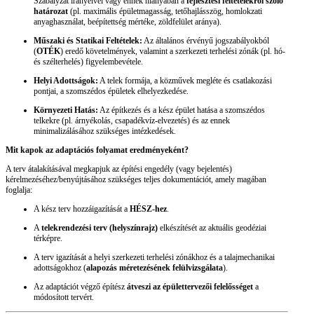
Szabályzat irányelvei vagy ennek hiányában a
fejlesztési feltételekről szóló
határozat
(pl. maximális épületmagasság, tetőhajlásszög, homlokzati
anyaghasználat, beépítettség mértéke, zöldfelület aránya).
Műszaki és Statikai Feltételek:
Az általános érvényű jogszabályokból
(
OTÉK
) eredő követelmények, valamint a szerkezeti terhelési zónák (pl. hó-
és szélterhelés) figyelembevétele.
Helyi Adottságok:
A telek formája, a közművek megléte és csatlakozási
pontjai, a szomszédos épületek elhelyezkedése.
Környezeti Hatás:
Az építkezés és a kész épület hatása a szomszédos
telkekre (pl. árnyékolás, csapadékvíz-elvezetés) és az ennek
minimalizálásához szükséges intézkedések.
Mit kapok az adaptációs folyamat eredményeként?
A terv átalakításával megkapjuk az építési engedély (vagy bejelentés)
kérelmezéséhez/benyújtásához szükséges teljes dokumentációt, amely magában
foglalja:
A kész terv hozzáigazítását a
HÉSZ-hez
.
A
telekrendezési terv (helyszínrajz)
elkészítését az aktuális geodéziai
térképre.
A terv igazítását a helyi szerkezeti terhelési zónákhoz és a talajmechanikai
adottságokhoz (
alapozás méretezésének felülvizsgálata
).
Az adaptációt végző építész
átveszi az épülettervezői felelősséget
a
módosított tervért.