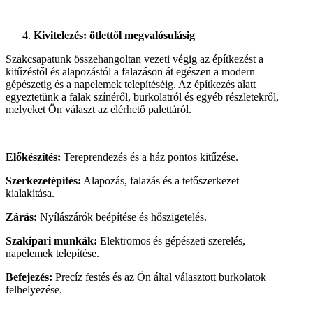
Kivitelezés: ötlettől megvalósulásig
Szakcsapatunk összehangoltan vezeti végig az építkezést a
kitűzéstől és alapozástól a falazáson át egészen a modern
gépészetig és a napelemek telepítéséig. Az építkezés alatt
egyeztetünk a falak színéről, burkolatról és egyéb részletekről,
melyeket Ön választ az elérhető palettáról.
Előkészítés:
Tereprendezés és a ház pontos kitűzése.
Szerkezetépítés:
Alapozás, falazás és a tetőszerkezet
kialakítása.
Zárás:
Nyílászárók beépítése és hőszigetelés.
Szakipari munkák:
Elektromos és gépészeti szerelés,
napelemek telepítése.
Befejezés:
Precíz festés és az Ön által választott burkolatok
felhelyezése.