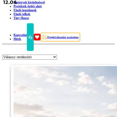
12.04
Háztervek kivitelezéssel
Projektek építés alatt
Eladó ingatlanok
Eladó telkek
Tiny House
Kapcsolat
Projektválasztási asszisztens
Hírek