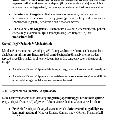
a
geotechnikai szakvélemény
alapján (figyelembe véve a talaj teherbírását,
talajvízszintet és fagyhatárt), hogy az épület stabilan és biztonságosan álljon.
Hatásterület Vizsgálata:
Kulcsfontosságú szempont, hogy az épület
használata ne sértsen szomszédos jogokat (pl. ne árnyékolja indokolatlanul a
szomszédos ingatlant, ne vezesse oda a csapadékvizet).
HÉSZ-nek Való Megfelelés Ellenőrzése:
Ha a kész terv valamelyik ponton
eltér a helyi előírásoktól (pl. a tetőhajlásszög 35° helyett 40°), azt
módosítani kell
.
Szerzői Jogi Kérdések és Módosítások
Minden építészeti tervet szerzői jog véd. A megvásárolt tervdokumentáció azonban
általában
tartalmaz egy listát azokról a módosításokról
, amelyeket az eredeti
tervező engedélye nélkül is el lehet végezni (ez az ún. „engedélyezett változtatások
listája”).
Az adaptációt végző építész felelőssége, hogy ezen a kereten belül maradjon.
Az adaptációt végző építész a módosításokkal
a terv társszerzőjévé válik
és
teljes felelősséget vállal a végső dokumentációért.
3. Ki Végezheti el a Házterv Adaptálását?
Kész háztervek adaptálását kizárólag
megfelelő jogosultsággal rendelkező építész
(vagy adaptációs tervező) végezheti. A beruházó szabadon választhat szakembert.
Feltétel:
Az adaptációt végző szakembernek
aktív tervezői engedéllyel és
kamarai tagsággal
(Magyar Építész Kamara vagy Mérnöki Kamara) kell