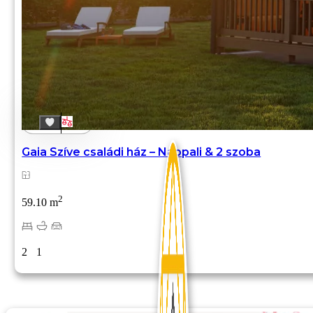
Gaia Szíve családi ház – Nappali & 2 szoba
2
59.10 m
2
1