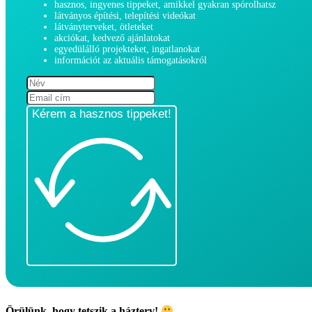
hasznos, ingyenes tippeket, amikkel gyakran spórolhatsz
látványos építési, telepítési videókat
látványterveket, ötleteket
akciókat, kedvező ajánlatokat
egyedülálló projekteket, ingatlanokat
információt az aktuális támogatásokról
Kérem a hasznos tippeket!
Örülünk, hogy tetszik a házterv!