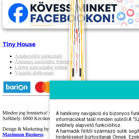
Tiny House
Adatkezelési tajékoztató
Általanos szerződési feltételek
Lépjen kapcsolatba velünk
Vásárlói tájékoztató
Minden jog fenntartva! © 2025 Gaia Szíve Kft.
A hatékony navigáció és bizonyos fun
Székhely: 6000 Kecskemét, Fáklya utca 8. 1. em. 2. Cégjegyzéksz
információkat talál minden sütiről.A 
webhely alapvető funkcióihoz.
Design & Marketing by
A harmadik féltől származó sütik segí
Maximum Business
hirdetéseket biztosítanak Önnek. Ezek