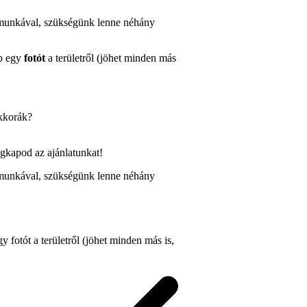
a munkával, szükségünk lenne néhány
b egy
fotót
a területről (jöhet minden más
kkorák?
gkapod az ajánlatunkat!
a munkával, szükségünk lenne néhány
gy fotót a területről (jöhet minden más is,