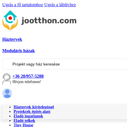
Ugrás a fő tartalomhoz
Ugrás a lábléchez
Háztervek
Moduláris házak
Keresés
...
+36 20/957-5288
Hívjon telefonon!
Háztervek kivitelezéssel
Projektek építés alatt
Eladó ingatlanok
Eladó telkek
Tiny House