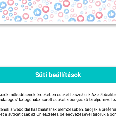
Süti beállítások
kciók működésének érdekében sütiket használunk.Az alábbiakban
ám: 03 09 126962 Adószám: 24768005-2-03
"Szükséges" kategóriába sorolt sütiket a böngésző tárolja, mive
tenek a weboldal használatának elemzésében, tárolják a preferen
et a sütiket csak az Ön előzetes beleegyezésével tároljuk a bö