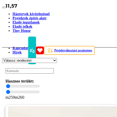
11,57
Háztervek kivitelezéssel
Projektek építés alatt
Eladó ingatlanok
Eladó telkek
Tiny House
Kapcsolat
Projektválasztási asszisztens
Hírek
Hasznos terület:
m2
59
m2
60