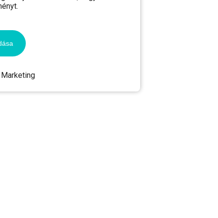
ményt.
dása
Marketing