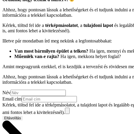
Ahhoz, hogy pontosan lássuk a lehetőségeket és el tudjunk indulni 
információra a telekkel kapcsolatban.
Kérlek, töltsd fel ide a
térképmásolatot
, a
tulajdoni lapot
és legaláb
is, ami fontos lehet a kivitelezésnél).
Illetve pár mondatban írd meg nekünk a legfontosabbakat:
Van most bármilyen épület a telken?
Ha igen, mennyi és me
Műemlék van-e rajta?
Ha igen, mekkora helyet foglal?
Amint megvagyunk ezekkel, el is kezdjük a tervezést és rövidesen me
Ahhoz, hogy pontosan lássuk a lehetőségeket és el tudjunk indulni 
információra a telekkel kapcsolatban.
Név
Email cím
Kérlek, töltsd fel ide a térképmásolatot, a tulajdoni lapot és legalább e
ami fontos lehet a kivitelezésnél).
Eltávolítás