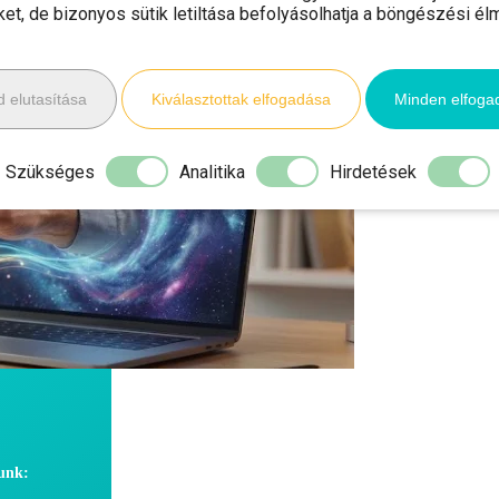
iket, de bizonyos sütik letiltása befolyásolhatja a böngészési él
 elutasítása
Kiválasztottak elfogadása
Minden elfoga
Szükséges
Analitika
Hirdetések
dunk: