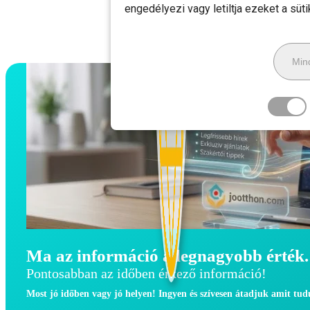
engedélyezi vagy letiltja ezeket a süt
Mind
Ma az információ a legnagyobb érték.
Pontosabban az időben érkező információ!
Most jó időben vagy jó helyen! Ingyen és szívesen átadjuk amit tu