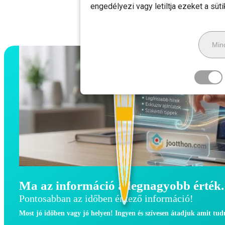
engedélyezi vagy letiltja ezeket a süt
Mind
Ma az információ a legnagyobb érték.
Pontosabban az időben érkező információ!
Most jó időben vagy jó helyen! Ingyen és szívesen átadjuk amit tu