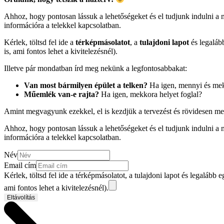
Ahhoz, hogy pontosan lássuk a lehetőségeket és el tudjunk indulni 
információra a telekkel kapcsolatban.
Kérlek, töltsd fel ide a
térképmásolatot
, a
tulajdoni lapot
és legaláb
is, ami fontos lehet a kivitelezésnél).
Illetve pár mondatban írd meg nekünk a legfontosabbakat:
Van most bármilyen épület a telken?
Ha igen, mennyi és me
Műemlék van-e rajta?
Ha igen, mekkora helyet foglal?
Amint megvagyunk ezekkel, el is kezdjük a tervezést és rövidesen me
Ahhoz, hogy pontosan lássuk a lehetőségeket és el tudjunk indulni 
információra a telekkel kapcsolatban.
Név
Email cím
Kérlek, töltsd fel ide a térképmásolatot, a tulajdoni lapot és legalább e
ami fontos lehet a kivitelezésnél).
Eltávolítás