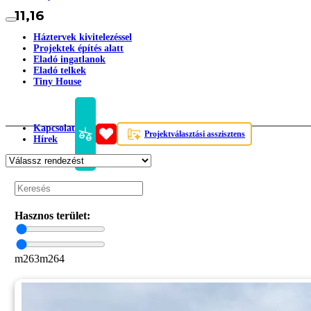
11,16
Háztervek kivitelezéssel
Projektek építés alatt
Eladó ingatlanok
Eladó telkek
Tiny House
Kapcsolat
Projektválasztási asszisztens
Hírek
Hasznos terület:
m2
63
m2
64