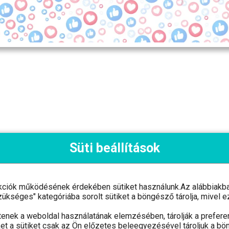
Süti beállítások
kciók működésének érdekében sütiket használunk.Az alábbiakban
ám: 03 09 126962 Adószám: 24768005-2-03
"Szükséges" kategóriába sorolt sütiket a böngésző tárolja, mive
tenek a weboldal használatának elemzésében, tárolják a preferen
et a sütiket csak az Ön előzetes beleegyezésével tároljuk a bö