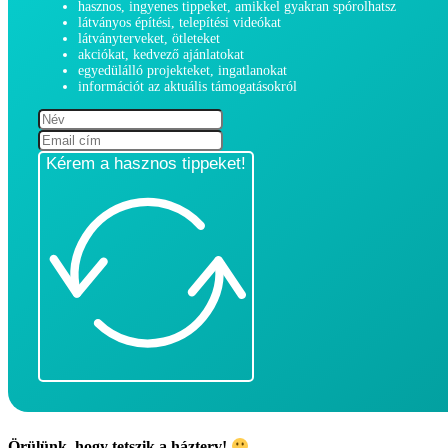
hasznos, ingyenes tippeket, amikkel gyakran spórolhatsz
látványos építési, telepítési videókat
látványterveket, ötleteket
akciókat, kedvező ajánlatokat
egyedülálló projekteket, ingatlanokat
információt az aktuális támogatásokról
Kérem a hasznos tippeket!
Örülünk, hogy tetszik a házterv!