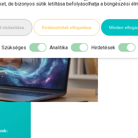
iket, de bizonyos sütik letiltása befolyásolhatja a böngészési él
 elutasítása
Kiválasztottak elfogadása
Minden elfoga
Szükséges
Analitika
Hirdetések
dunk: