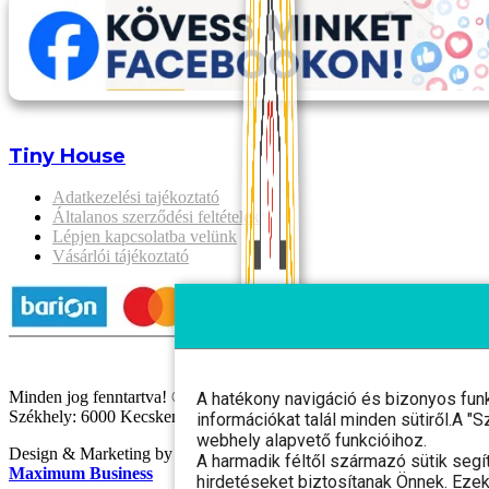
Tiny House
Adatkezelési tajékoztató
Általanos szerződési feltételek
Lépjen kapcsolatba velünk
Vásárlói tájékoztató
Minden jog fenntartva! © 2025 Gaia Szíve Kft.
A hatékony navigáció és bizonyos fun
Székhely: 6000 Kecskemét, Fáklya utca 8. 1. em. 2. Cégjegyzéksz
információkat talál minden sütiről.A 
webhely alapvető funkcióihoz.
Design & Marketing by
A harmadik féltől származó sütik segí
Maximum Business
hirdetéseket biztosítanak Önnek. Ezek