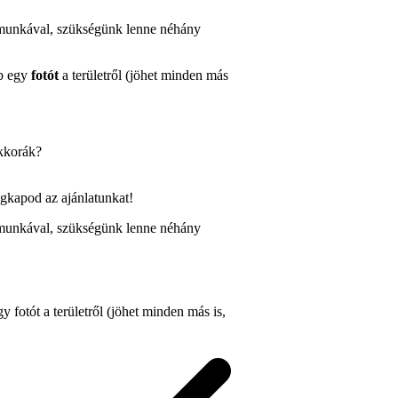
a munkával, szükségünk lenne néhány
b egy
fotót
a területről (jöhet minden más
kkorák?
gkapod az ajánlatunkat!
a munkával, szükségünk lenne néhány
gy fotót a területről (jöhet minden más is,