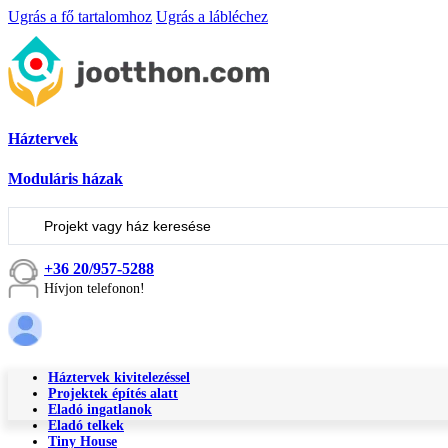
Ugrás a fő tartalomhoz
Ugrás a lábléchez
Háztervek
Moduláris házak
Keresés
...
+36 20/957-5288
Hívjon telefonon!
Háztervek kivitelezéssel
Projektek építés alatt
Eladó ingatlanok
Eladó telkek
Tiny House