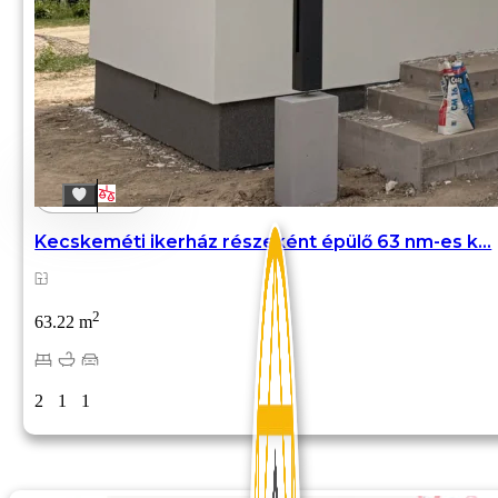
Kecskeméti ikerház részeként épülő 63 nm-es k...
2
63.22 m
2
1
1