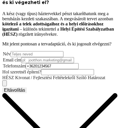
és ki végezheti el?
A kész (vagy típus) háztervekkel pénzt takaríthatunk meg a
beruházás kezdeti szakaszában. A megvásárolt tervet azonban
kötelező a telek adottságaihoz és a helyi előírásokhoz
igazítani
– különös tekintettel a
Helyi Építési Szabályzatban
(HÉSZ)
rögzített irányelvekre.
Mit jelent pontosan a tervadaptáció, és ki jogosult elvégezni?
Név
Email cím
Telefonszám
Hol szeretnél építeni?
HÉSZ Kivonat / Fejlesztési Feltételekről Szóló Határozat
Eltávolítás