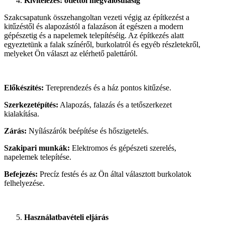
Kivitelezés: ötlettől megvalósulásig
Szakcsapatunk összehangoltan vezeti végig az építkezést a
kitűzéstől és alapozástól a falazáson át egészen a modern
gépészetig és a napelemek telepítéséig. Az építkezés alatt
egyeztetünk a falak színéről, burkolatról és egyéb részletekről,
melyeket Ön választ az elérhető palettáról.
Előkészítés:
Tereprendezés és a ház pontos kitűzése.
Szerkezetépítés:
Alapozás, falazás és a tetőszerkezet
kialakítása.
Zárás:
Nyílászárók beépítése és hőszigetelés.
Szakipari munkák:
Elektromos és gépészeti szerelés,
napelemek telepítése.
Befejezés:
Precíz festés és az Ön által választott burkolatok
felhelyezése.
Használatbavételi eljárás