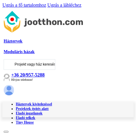
Ugrás a fő tartalomhoz
Ugrás a lábléchez
Háztervek
Moduláris házak
Keresés
...
+36 20/957-5288
Hívjon telefonon!
Háztervek kivitelezéssel
Projektek építés alatt
Eladó ingatlanok
Eladó telkek
Tiny House