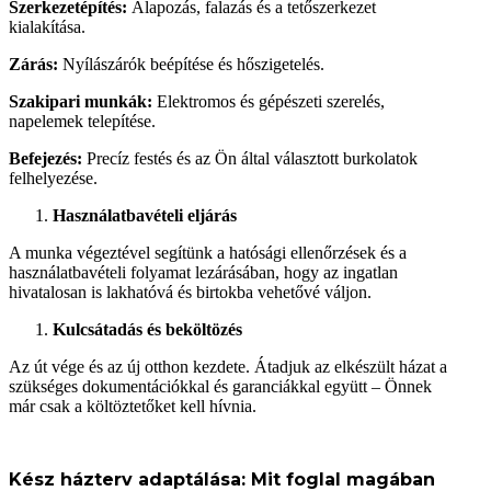
Szerkezetépítés:
Alapozás, falazás és a tetőszerkezet
kialakítása.
Zárás:
Nyílászárók beépítése és hőszigetelés.
Szakipari munkák:
Elektromos és gépészeti szerelés,
napelemek telepítése.
Befejezés:
Precíz festés és az Ön által választott burkolatok
felhelyezése.
Használatbavételi eljárás
A munka végeztével segítünk a hatósági ellenőrzések és a
használatbavételi folyamat lezárásában, hogy az ingatlan
hivatalosan is lakhatóvá és birtokba vehetővé váljon.
Kulcsátadás és beköltözés
Az út vége és az új otthon kezdete. Átadjuk az elkészült házat a
szükséges dokumentációkkal és garanciákkal együtt – Önnek
már csak a költöztetőket kell hívnia.
Kész házterv adaptálása: Mit foglal magában