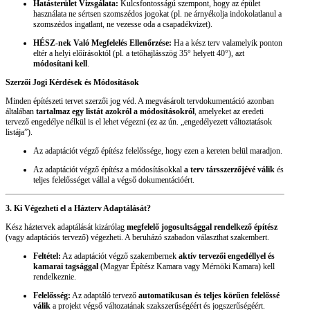
Hatásterület Vizsgálata:
Kulcsfontosságú szempont, hogy az épület
használata ne sértsen szomszédos jogokat (pl. ne árnyékolja indokolatlanul a
szomszédos ingatlant, ne vezesse oda a csapadékvizet).
HÉSZ-nek Való Megfelelés Ellenőrzése:
Ha a kész terv valamelyik ponton
eltér a helyi előírásoktól (pl. a tetőhajlásszög 35° helyett 40°), azt
módosítani kell
.
Szerzői Jogi Kérdések és Módosítások
Minden építészeti tervet szerzői jog véd. A megvásárolt tervdokumentáció azonban
általában
tartalmaz egy listát azokról a módosításokról
, amelyeket az eredeti
tervező engedélye nélkül is el lehet végezni (ez az ún. „engedélyezett változtatások
listája”).
Az adaptációt végző építész felelőssége, hogy ezen a kereten belül maradjon.
Az adaptációt végző építész a módosításokkal
a terv társszerzőjévé válik
és
teljes felelősséget vállal a végső dokumentációért.
3. Ki Végezheti el a Házterv Adaptálását?
Kész háztervek adaptálását kizárólag
megfelelő jogosultsággal rendelkező építész
(vagy adaptációs tervező) végezheti. A beruházó szabadon választhat szakembert.
Feltétel:
Az adaptációt végző szakembernek
aktív tervezői engedéllyel és
kamarai tagsággal
(Magyar Építész Kamara vagy Mérnöki Kamara) kell
rendelkeznie.
Felelősség:
Az adaptáló tervező
automatikusan és teljes körűen felelőssé
válik
a projekt végső változatának szakszerűségéért és jogszerűségéért.