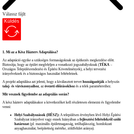
Válassz fájlt
Küldés
1. Mi az a Kész Házterv Adaptálása?
Az adaptáció egyike a szükséges formaságoknak az építkezés megkezdése előtt.
Biztosítja, hogy az épület megfeleljen a vonatkozó jogszabályoknak (
TÉKA
–
Országos Településrendezési és Építési Követelmények), a helyi tervezési
irányelveknek és a biztonságos használat feltételeinek.
A projekt adaptálása azt jelenti, hogy a kiválasztott tervet
hozzáigazítják
a helyszín
talaj- és vízviszonyaihoz
, az
övezeti előírásokhoz
és a telek paramétereihez.
Mit vesznek figyelembe az adaptálás során?
A kész házterv adaptálásakor a következőket kell részletesen elemezni és figyelembe
venni:
Helyi Szabályozások (HÉSZ):
A településen érvényben lévő Helyi Építési
Szabályzat irányelvei vagy ennek hiányában a
fejlesztési feltételekről szóló
határozat
(pl. maximális épületmagasság, tetőhajlásszög, homlokzati
anyaghasználat, beépítettség mértéke, zöldfelület aránya).