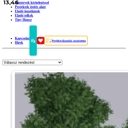
13,46
Háztervek kivitelezéssel
Projektek építés alatt
Eladó ingatlanok
Eladó telkek
Tiny House
Kapcsolat
Projektválasztási asszisztens
Hírek