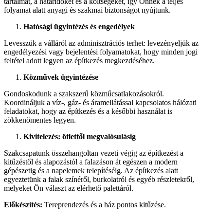
tartalmat, a határidőket és a költségeket, így Önnek a teljes
folyamat alatt anyagi és szakmai biztonságot nyújtunk.
Hatósági ügyintézés és engedélyek
Levesszük a válláról az adminisztrációs terhet: levezényeljük az
engedélyezési vagy bejelentési folyamatokat, hogy minden jogi
feltétel adott legyen az építkezés megkezdéséhez.
Közművek ügyintézése
Gondoskodunk a szakszerű közműcsatlakozásokról.
Koordináljuk a víz-, gáz- és áramellátással kapcsolatos hálózati
feladatokat, hogy az építkezés és a későbbi használat is
zökkenőmentes legyen.
Kivitelezés: ötlettől megvalósulásig
Szakcsapatunk összehangoltan vezeti végig az építkezést a
kitűzéstől és alapozástól a falazáson át egészen a modern
gépészetig és a napelemek telepítéséig. Az építkezés alatt
egyeztetünk a falak színéről, burkolatról és egyéb részletekről,
melyeket Ön választ az elérhető palettáról.
Előkészítés:
Tereprendezés és a ház pontos kitűzése.