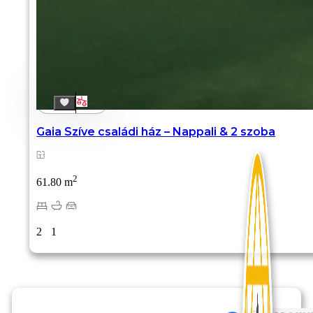
Gaia Szíve családi ház – Nappali & 2 szoba
2
61.80 m
2
1