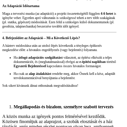
Az Adaptáció Időtartama
Maga a tervezési munka (az adaptáció) a projekt összetettségétől függően
4-6 hetet
is
igénybe vehet. Egyetlen apró változtatás is szükségessé teheti a terv több szakágának
(pl. statika, gépészet) módosítását. Ezen felül a szükséges külső dokumentumok (pl.
geodézia, talajmechanika) beszerzése további időt igényel.
4. Befejeződött az Adaptáció – Mi a Következő Lépés?
A házterv módosítása után az utolsó lépés következik a tényleges építkezés
megkezdése előtt: a hivatalos engedélyezés (vagy bejelentés) folyamata.
Ha
átfogó adaptációs szolgáltatást
választott, az építész elkészíti a teljes
dokumentációt, és (meghatalmazással) elvégzi az
e-építési naplóban
történő
Egyszerű Bejelentéssel
kapcsolatos összes hivatalos formaságot.
Ha csak az
alap átalakítást
rendelte meg, akkor Önnek kell a kész, adaptált
tervdokumentációval benyújtania a bejelentést.
Sok sikert kívánunk álmai otthonának megvalósításához!
Megállapodás és bizalom
,
személyre szabott tervezés
A közös munka az igények pontos felmérésével kezdődik.
Közösen finomítjuk az alaprajzot, a szobák elosztását és a ház
tájolását, amíg minden részlet pontosan olyan lesz, amilyennek