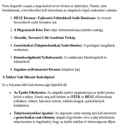
Nem elegendő csupán a megvásárolt tervet elvinni az építészhez. Önnek, mint
beruházónak, a következőket kell biztosítania az adaptációt végző szakember számára:
HÉSZ Kivonat / Fejlesztési Feltételekről Szóló Határozat:
Az övezeti
besorolásról szóló hivatalos irat.
A Megvásárolt Kész Terv
teljes dokumentációja (minden szakág).
Aktuális, Tervezési Célú Geodéziai Térkép.
Geotechnikai (Talajmechanikai) Szakvélemény:
A geológiai vizsgálatok
eredménye.
Közműszolgáltatói Nyilatkozatok:
A csatlakozási lehetőségekről és
feltételekről.
Ingatlan-nyilvántartási Kivonat
(tulajdoni lap).
A Telekre Való Illesztés Kulcslépései
Ez a folyamat több kulcsfontosságú lépésből áll:
Az Épület Elhelyezése:
Az adaptáló építész meghatározza az épület pontos
helyét a telken. Ennek meg kell felelnie az
OTÉK
és
HÉSZ
előírásoknak
(oldalkert, előkert, hátsókert mérete, telektávolságok, parkolóhelyek
kialakítása).
Talajviszonyokhoz Igazítás:
Az alapozást szinte mindig újra kell méretezni
a
geotechnikai szakvélemény
alapján (figyelembe véve a talaj teherbírását,
talajvízszintet és fagyhatárt), hogy az épület stabilan és biztonságosan álljon.