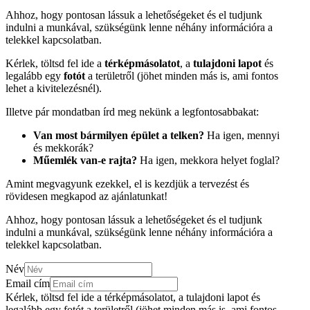
Ahhoz, hogy pontosan lássuk a lehetőségeket és el tudjunk
indulni a munkával, szükségünk lenne néhány információra a
telekkel kapcsolatban.
Kérlek, töltsd fel ide a
térképmásolatot
, a
tulajdoni lapot
és
legalább egy
fotót
a területről (jöhet minden más is, ami fontos
lehet a kivitelezésnél).
Illetve pár mondatban írd meg nekünk a legfontosabbakat:
Van most bármilyen épület a telken?
Ha igen, mennyi
és mekkorák?
Műemlék van-e rajta?
Ha igen, mekkora helyet foglal?
Amint megvagyunk ezekkel, el is kezdjük a tervezést és
rövidesen megkapod az ajánlatunkat!
Ahhoz, hogy pontosan lássuk a lehetőségeket és el tudjunk
indulni a munkával, szükségünk lenne néhány információra a
telekkel kapcsolatban.
Név
Email cím
Kérlek, töltsd fel ide a térképmásolatot, a tulajdoni lapot és
legalább egy fotót a területről (jöhet minden más is, ami fontos