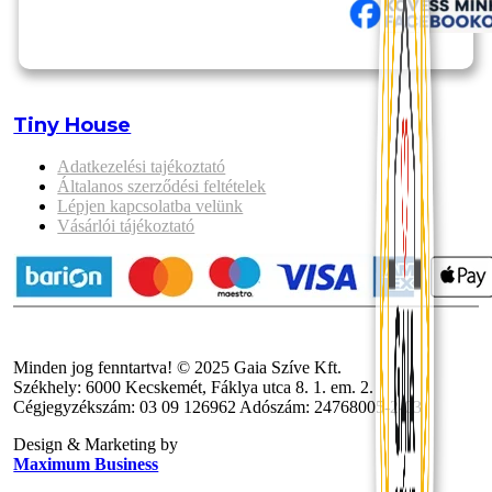
Tiny House
Adatkezelési tajékoztató
Általanos szerződési feltételek
Lépjen kapcsolatba velünk
Vásárlói tájékoztató
Minden jog fenntartva! © 2025 Gaia Szíve Kft.
Székhely: 6000 Kecskemét, Fáklya utca 8. 1. em. 2.
Cégjegyzékszám: 03 09 126962 Adószám: 24768005-2-03
Design & Marketing by
Maximum Business