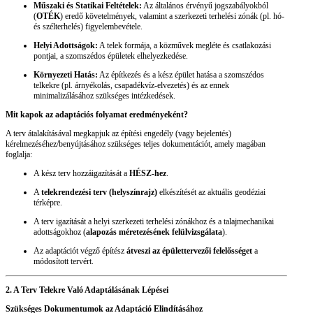
Műszaki és Statikai Feltételek:
Az általános érvényű jogszabályokból
(
OTÉK
) eredő követelmények, valamint a szerkezeti terhelési zónák (pl. hó-
és szélterhelés) figyelembevétele.
Helyi Adottságok:
A telek formája, a közművek megléte és csatlakozási
pontjai, a szomszédos épületek elhelyezkedése.
Környezeti Hatás:
Az építkezés és a kész épület hatása a szomszédos
telkekre (pl. árnyékolás, csapadékvíz-elvezetés) és az ennek
minimalizálásához szükséges intézkedések.
Mit kapok az adaptációs folyamat eredményeként?
A terv átalakításával megkapjuk az építési engedély (vagy bejelentés)
kérelmezéséhez/benyújtásához szükséges teljes dokumentációt, amely magában
foglalja:
A kész terv hozzáigazítását a
HÉSZ-hez
.
A
telekrendezési terv (helyszínrajz)
elkészítését az aktuális geodéziai
térképre.
A terv igazítását a helyi szerkezeti terhelési zónákhoz és a talajmechanikai
adottságokhoz (
alapozás méretezésének felülvizsgálata
).
Az adaptációt végző építész
átveszi az épülettervezői felelősséget
a
módosított tervért.
2. A Terv Telekre Való Adaptálásának Lépései
Szükséges Dokumentumok az Adaptáció Elindításához