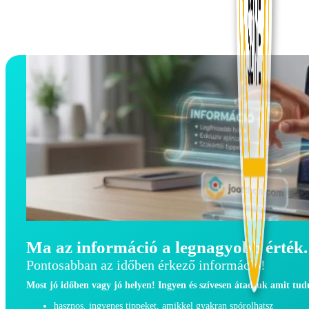
Ma az információ a legnagyobb érték.
Pontosabban az időben érkező információ!
Most jó időben vagy jó helyen! Ingyen és szívesen átadjuk amit tu
hasznos, ingyenes tippeket, amikkel gyakran spórolhatsz