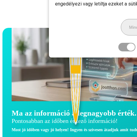
engedélyezi vagy letiltja ezeket a süt
Mind
Ma az információ a legnagyobb érték.
Pontosabban az időben érkező információ!
Most jó időben vagy jó helyen! Ingyen és szívesen átadjuk amit tu