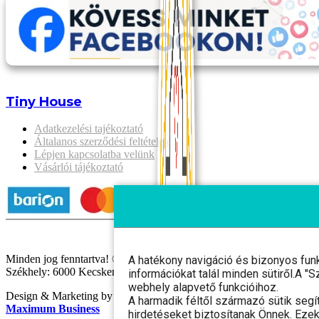
Tiny House
Adatkezelési tajékoztató
Általanos szerződési feltételek
Lépjen kapcsolatba velünk
Vásárlói tájékoztató
Minden jog fenntartva! © 2025 Gaia Szíve Kft.
A hatékony navigáció és bizonyos fun
Székhely: 6000 Kecskemét, Fáklya utca 8. 1. em. 2. Cégjegyzéksz
információkat talál minden sütiről.A 
webhely alapvető funkcióihoz.
Design & Marketing by
A harmadik féltől származó sütik segí
Maximum Business
hirdetéseket biztosítanak Önnek. Ezek