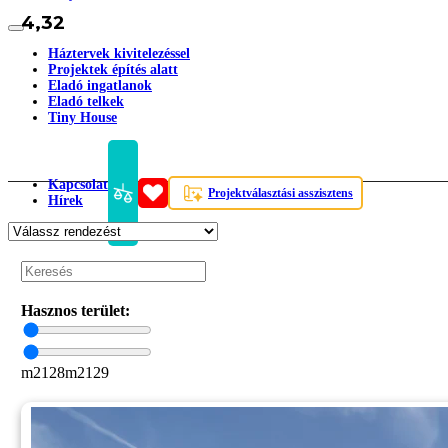
4,32
Háztervek kivitelezéssel
Projektek építés alatt
Eladó ingatlanok
Eladó telkek
Tiny House
Kapcsolat
Projektválasztási asszisztens
Hírek
Hasznos terület:
m2
128
m2
129