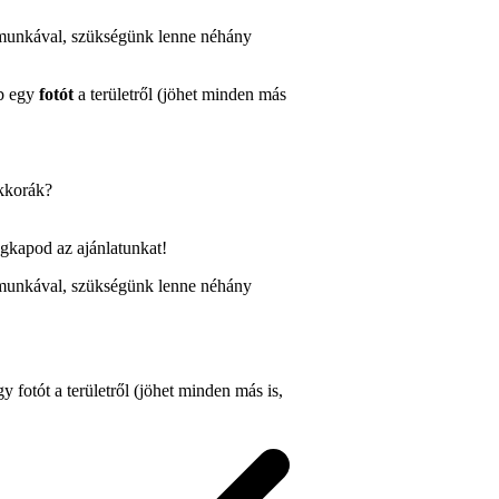
a munkával, szükségünk lenne néhány
b egy
fotót
a területről (jöhet minden más
kkorák?
gkapod az ajánlatunkat!
a munkával, szükségünk lenne néhány
gy fotót a területről (jöhet minden más is,