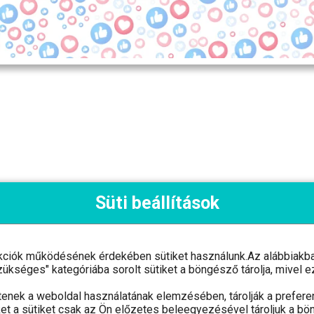
Süti beállítások
kciók működésének érdekében sütiket használunk.Az alábbiakban
ám: 03 09 126962 Adószám: 24768005-2-03
"Szükséges" kategóriába sorolt sütiket a böngésző tárolja, mive
tenek a weboldal használatának elemzésében, tárolják a preferen
et a sütiket csak az Ön előzetes beleegyezésével tároljuk a bö