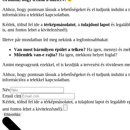
Ahhoz, hogy pontosan lássuk a lehetőségeket és el tudjunk indulni 
információra a telekkel kapcsolatban.
Kérlek, töltsd fel ide a
térképmásolatot
, a
tulajdoni lapot
és legaláb
is, ami fontos lehet a kivitelezésnél).
Illetve pár mondatban írd meg nekünk a legfontosabbakat:
Van most bármilyen épület a telken?
Ha igen, mennyi és me
Műemlék van-e rajta?
Ha igen, mekkora helyet foglal?
Amint megvagyunk ezekkel, el is kezdjük a tervezést és rövidesen me
Ahhoz, hogy pontosan lássuk a lehetőségeket és el tudjunk indulni 
információra a telekkel kapcsolatban.
Név
Email cím
Kérlek, töltsd fel ide a térképmásolatot, a tulajdoni lapot és legalább e
ami fontos lehet a kivitelezésnél).
Eltávolítás