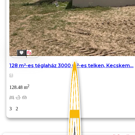
128 m²-es téglaház 3000 m²-es telken, Kecskem...
2
128.48 m
3
2