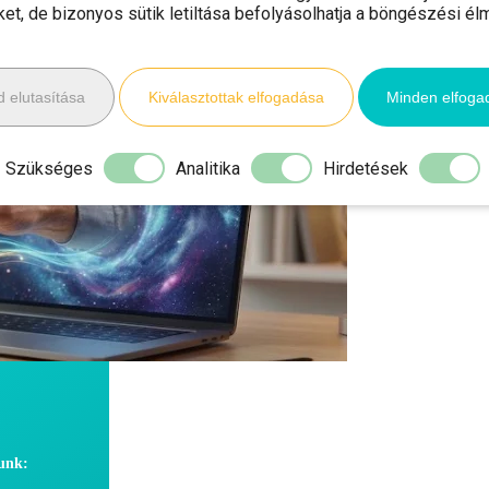
iket, de bizonyos sütik letiltása befolyásolhatja a böngészési él
 elutasítása
Kiválasztottak elfogadása
Minden elfoga
Szükséges
Analitika
Hirdetések
dunk: