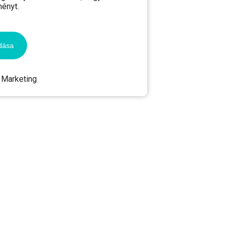
ményt.
dása
Marketing