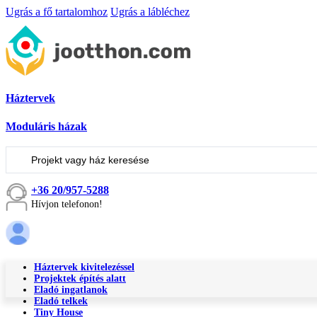
Ugrás a fő tartalomhoz
Ugrás a lábléchez
Háztervek
Moduláris házak
Keresés
...
+36 20/957-5288
Hívjon telefonon!
Háztervek kivitelezéssel
Projektek építés alatt
Eladó ingatlanok
Eladó telkek
Tiny House