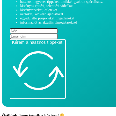
hasznos, ingyenes tippeket, amikkel gyakran spórolhatsz
látványos építési, telepítési videókat
látványterveket, ötleteket
akciókat, kedvező ajánlatokat
egyedülálló projekteket, ingatlanokat
információt az aktuális támogatásokról
Kérem a hasznos tippeket!
Örülünk, hogy tetszik a házterv!