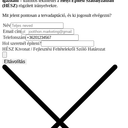
igazítani
– különös tekintettel a
Helyi Építési Szabályzatban
(HÉSZ)
rögzített irányelvekre.
Mit jelent pontosan a tervadaptáció, és ki jogosult elvégezni?
Név
Email cím
Telefonszám
Hol szeretnél építeni?
HÉSZ Kivonat / Fejlesztési Feltételekről Szóló Határozat
Eltávolítás