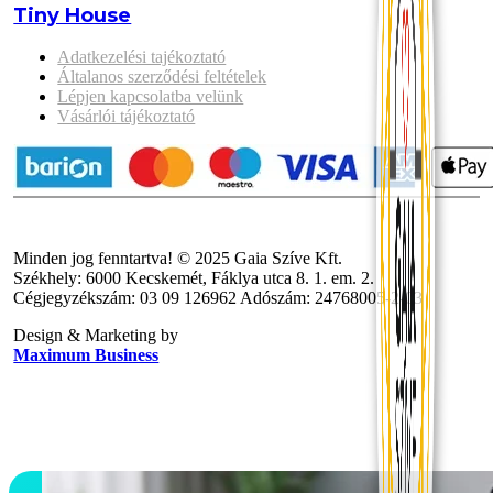
Tiny House
Adatkezelési tajékoztató
Általanos szerződési feltételek
Lépjen kapcsolatba velünk
Vásárlói tájékoztató
Minden jog fenntartva! © 2025 Gaia Szíve Kft.
Székhely: 6000 Kecskemét, Fáklya utca 8. 1. em. 2.
Cégjegyzékszám: 03 09 126962 Adószám: 24768005-2-03
Design & Marketing by
Maximum Business