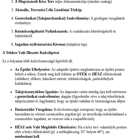
A Megvásárolt Kész Terv
teljes dokumentációja (minden szakág).
Aktuális, Tervezési Célú Geodéziai Térkép.
Geotechnikai (Talajmechanikai) Szakvélemény:
A geológiai vizsgálatok
eredménye.
Közműszolgáltatói Nyilatkozatok:
A csatlakozási lehetőségekről és
feltételekről.
Ingatlan-nyilvántartási Kivonat
(tulajdoni lap).
A Telekre Való Illesztés Kulcslépései
Ez a folyamat több kulcsfontosságú lépésből áll:
Az Épület Elhelyezése:
Az adaptáló építész meghatározza az épület pontos
helyét a telken. Ennek meg kell felelnie az
OTÉK
és
HÉSZ
előírásoknak
(oldalkert, előkert, hátsókert mérete, telektávolságok, parkolóhelyek
kialakítása).
Talajviszonyokhoz Igazítás:
Az alapozást szinte mindig újra kell méretezni
a
geotechnikai szakvélemény
alapján (figyelembe véve a talaj teherbírását,
talajvízszintet és fagyhatárt), hogy az épület stabilan és biztonságosan álljon.
Hatásterület Vizsgálata:
Kulcsfontosságú szempont, hogy az épület
használata ne sértsen szomszédos jogokat (pl. ne árnyékolja indokolatlanul a
szomszédos ingatlant, ne vezesse oda a csapadékvizet).
HÉSZ-nek Való Megfelelés Ellenőrzése:
Ha a kész terv valamelyik ponton
eltér a helyi előírásoktól (pl. a tetőhajlásszög 35° helyett 40°), azt
módosítani kell
.