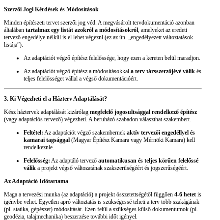
Szerzői Jogi Kérdések és Módosítások
Minden építészeti tervet szerzői jog véd. A megvásárolt tervdokumentáció azonban
általában
tartalmaz egy listát azokról a módosításokról
, amelyeket az eredeti
tervező engedélye nélkül is el lehet végezni (ez az ún. „engedélyezett változtatások
listája”).
Az adaptációt végző építész felelőssége, hogy ezen a kereten belül maradjon.
Az adaptációt végző építész a módosításokkal
a terv társszerzőjévé válik
és
teljes felelősséget vállal a végső dokumentációért.
3. Ki Végezheti el a Házterv Adaptálását?
Kész háztervek adaptálását kizárólag
megfelelő jogosultsággal rendelkező építész
(vagy adaptációs tervező) végezheti. A beruházó szabadon választhat szakembert.
Feltétel:
Az adaptációt végző szakembernek
aktív tervezői engedéllyel és
kamarai tagsággal
(Magyar Építész Kamara vagy Mérnöki Kamara) kell
rendelkeznie.
Felelősség:
Az adaptáló tervező
automatikusan és teljes körűen felelőssé
válik
a projekt végső változatának szakszerűségéért és jogszerűségéért.
Az Adaptáció Időtartama
Maga a tervezési munka (az adaptáció) a projekt összetettségétől függően
4-6 hetet
is
igénybe vehet. Egyetlen apró változtatás is szükségessé teheti a terv több szakágának
(pl. statika, gépészet) módosítását. Ezen felül a szükséges külső dokumentumok (pl.
geodézia, talajmechanika) beszerzése további időt igényel.