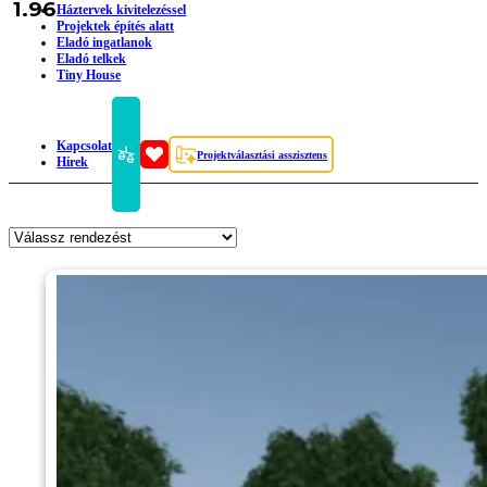
1.96
Háztervek kivitelezéssel
Projektek építés alatt
Eladó ingatlanok
Eladó telkek
Tiny House
Kapcsolat
Projektválasztási asszisztens
Hírek