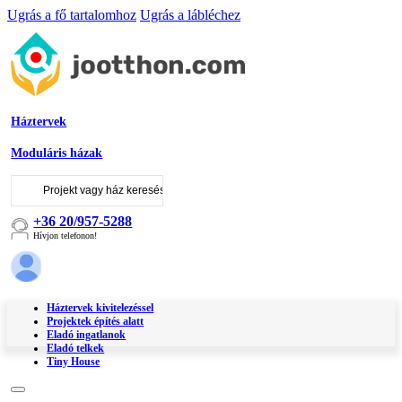
Ugrás a fő tartalomhoz
Ugrás a lábléchez
Háztervek
Moduláris házak
Keresés
...
+36 20/957-5288
Hívjon telefonon!
Háztervek kivitelezéssel
Projektek építés alatt
Eladó ingatlanok
Eladó telkek
Tiny House