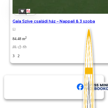
Gaia Szíve családi ház – Nappali & 3 szoba
2
84.48 m
3
2