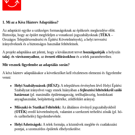
1. Mi az a Kész Házterv Adaptálása?
Az adaptáció egyike a szükséges formaságoknak az építkezés megkezdése előtt.
Biztosítja, hogy az épület megfeleljen a vonatkozó jogszabályoknak (
TÉKA
–
Országos Településrendezési és Építési Követelmények), a helyi tervezési
irányelveknek és a biztonságos használat feltételeinek.
A projekt adaptálása azt jelenti, hogy a kiválasztott tervet
hozzáigazítják
a helyszín
talaj- és vízviszonyaihoz
, az
övezeti előírásokhoz
és a telek paramétereihez.
Mit vesznek figyelembe az adaptálás során?
A kész házterv adaptálásakor a következőket kell részletesen elemezni és figyelembe
venni:
Helyi Szabályozások (HÉSZ):
A településen érvényben lévő Helyi Építési
Szabályzat irányelvei vagy ennek hiányában a
fejlesztési feltételekről szóló
határozat
(pl. maximális épületmagasság, tetőhajlásszög, homlokzati
anyaghasználat, beépítettség mértéke, zöldfelület aránya).
Műszaki és Statikai Feltételek:
Az általános érvényű jogszabályokból
(
OTÉK
) eredő követelmények, valamint a szerkezeti terhelési zónák (pl. hó-
és szélterhelés) figyelembevétele.
Helyi Adottságok:
A telek formája, a közművek megléte és csatlakozási
pontjai, a szomszédos épületek elhelyezkedése.