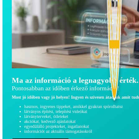
Ma az információ a legnagyobb érték.
Pontosabban az időben érkező információ!
Most jó időben vagy jó helyen! Ingyen és szívesen átadjuk amit tu
hasznos, ingyenes tippeket, amikkel gyakran spórolhatsz
látványos építési, telepítési videókat
látványterveket, ötleteket
akciókat, kedvező ajánlatokat
egyedülálló projekteket, ingatlanokat
információt az aktuális támogatásokról