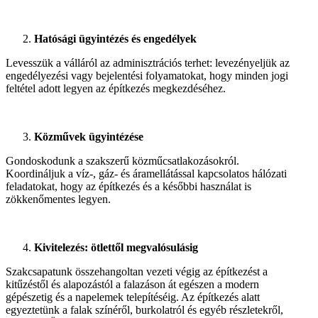
Hatósági ügyintézés és engedélyek
Levesszük a válláról az adminisztrációs terhet: levezényeljük az
engedélyezési vagy bejelentési folyamatokat, hogy minden jogi
feltétel adott legyen az építkezés megkezdéséhez.
Közművek ügyintézése
Gondoskodunk a szakszerű közműcsatlakozásokról.
Koordináljuk a víz-, gáz- és áramellátással kapcsolatos hálózati
feladatokat, hogy az építkezés és a későbbi használat is
zökkenőmentes legyen.
Kivitelezés: ötlettől megvalósulásig
Szakcsapatunk összehangoltan vezeti végig az építkezést a
kitűzéstől és alapozástól a falazáson át egészen a modern
gépészetig és a napelemek telepítéséig. Az építkezés alatt
egyeztetünk a falak színéről, burkolatról és egyéb részletekről,