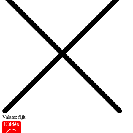
Válassz fájlt
Küldés