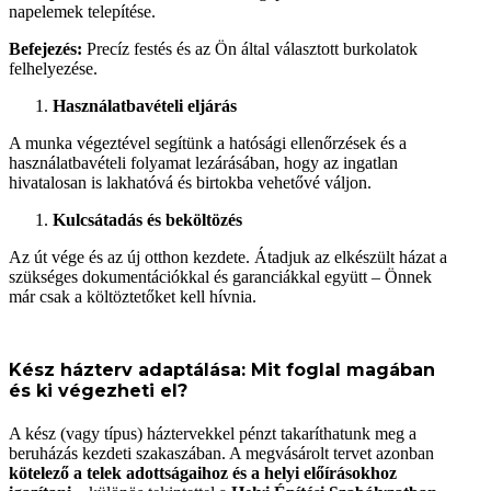
napelemek telepítése.
Befejezés:
Precíz festés és az Ön által választott burkolatok
felhelyezése.
Használatbavételi eljárás
A munka végeztével segítünk a hatósági ellenőrzések és a
használatbavételi folyamat lezárásában, hogy az ingatlan
hivatalosan is lakhatóvá és birtokba vehetővé váljon.
Kulcsátadás és beköltözés
Az út vége és az új otthon kezdete. Átadjuk az elkészült házat a
szükséges dokumentációkkal és garanciákkal együtt – Önnek
már csak a költöztetőket kell hívnia.
Kész házterv adaptálása: Mit foglal magában
és ki végezheti el?
A kész (vagy típus) háztervekkel pénzt takaríthatunk meg a
beruházás kezdeti szakaszában. A megvásárolt tervet azonban
kötelező a telek adottságaihoz és a helyi előírásokhoz