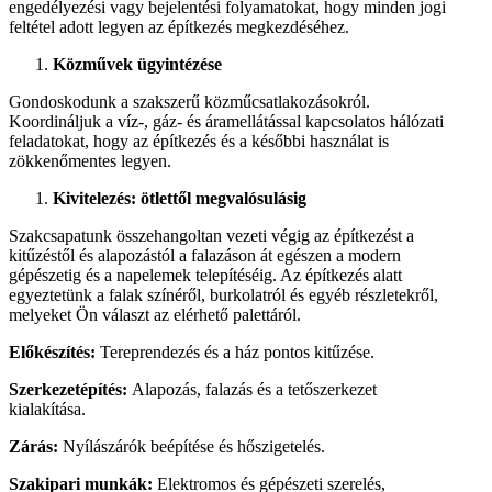
engedélyezési vagy bejelentési folyamatokat, hogy minden jogi
feltétel adott legyen az építkezés megkezdéséhez.
Közművek ügyintézése
Gondoskodunk a szakszerű közműcsatlakozásokról.
Koordináljuk a víz-, gáz- és áramellátással kapcsolatos hálózati
feladatokat, hogy az építkezés és a későbbi használat is
zökkenőmentes legyen.
Kivitelezés: ötlettől megvalósulásig
Szakcsapatunk összehangoltan vezeti végig az építkezést a
kitűzéstől és alapozástól a falazáson át egészen a modern
gépészetig és a napelemek telepítéséig. Az építkezés alatt
egyeztetünk a falak színéről, burkolatról és egyéb részletekről,
melyeket Ön választ az elérhető palettáról.
Előkészítés:
Tereprendezés és a ház pontos kitűzése.
Szerkezetépítés:
Alapozás, falazás és a tetőszerkezet
kialakítása.
Zárás:
Nyílászárók beépítése és hőszigetelés.
Szakipari munkák:
Elektromos és gépészeti szerelés,