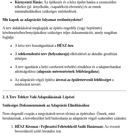
Környezeti Hatás:
Az építkezés és a kész épület hatása a szomszédos
telkekre (pl. árnyékolás, csapadékvíz-elvezetés) és az ennek
minimalizálásához szükséges intézkedések.
Mit kapok az adaptációs folyamat eredményeként?
A terv átalakításával megkapjuk az építési engedély (vagy bejelentés)
kérelmezéséhez/benyújtásához szükséges teljes dokumentációt, amely magában
foglalja:
A kész terv hozzáigazítását a
HÉSZ-hez
.
A
telekrendezési terv (helyszínrajz)
elkészítését az aktuális geodéziai
térképre.
A terv igazítását a helyi szerkezeti terhelési zónákhoz és a talajmechanikai
adottságokhoz (
alapozás méretezésének felülvizsgálata
).
Az adaptációt végző építész
átveszi az épülettervezői felelősséget
a
módosított tervért.
2. A Terv Telekre Való Adaptálásának Lépései
Szükséges Dokumentumok az Adaptáció Elindításához
Nem elegendő csupán a megvásárolt tervet elvinni az építészhez. Önnek, mint
beruházónak, a következőket kell biztosítania az adaptációt végző szakember számára:
HÉSZ Kivonat / Fejlesztési Feltételekről Szóló Határozat:
Az övezeti
besorolásról szóló hivatalos irat.