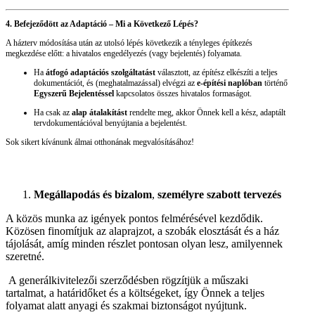
4. Befejeződött az Adaptáció – Mi a Következő Lépés?
A házterv módosítása után az utolsó lépés következik a tényleges építkezés
megkezdése előtt: a hivatalos engedélyezés (vagy bejelentés) folyamata.
Ha
átfogó adaptációs szolgáltatást
választott, az építész elkészíti a teljes
dokumentációt, és (meghatalmazással) elvégzi az
e-építési naplóban
történő
Egyszerű Bejelentéssel
kapcsolatos összes hivatalos formaságot.
Ha csak az
alap átalakítást
rendelte meg, akkor Önnek kell a kész, adaptált
tervdokumentációval benyújtania a bejelentést.
Sok sikert kívánunk álmai otthonának megvalósításához!
Megállapodás és bizalom
,
személyre szabott tervezés
A közös munka az igények pontos felmérésével kezdődik.
Közösen finomítjuk az alaprajzot, a szobák elosztását és a ház
tájolását, amíg minden részlet pontosan olyan lesz, amilyennek
szeretné.
A generálkivitelezői szerződésben rögzítjük a műszaki
tartalmat, a határidőket és a költségeket, így Önnek a teljes
folyamat alatt anyagi és szakmai biztonságot nyújtunk.