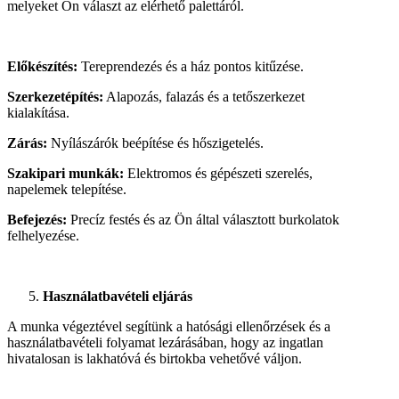
melyeket Ön választ az elérhető palettáról.
Előkészítés:
Tereprendezés és a ház pontos kitűzése.
Szerkezetépítés:
Alapozás, falazás és a tetőszerkezet
kialakítása.
Zárás:
Nyílászárók beépítése és hőszigetelés.
Szakipari munkák:
Elektromos és gépészeti szerelés,
napelemek telepítése.
Befejezés:
Precíz festés és az Ön által választott burkolatok
felhelyezése.
Használatbavételi eljárás
A munka végeztével segítünk a hatósági ellenőrzések és a
használatbavételi folyamat lezárásában, hogy az ingatlan
hivatalosan is lakhatóvá és birtokba vehetővé váljon.