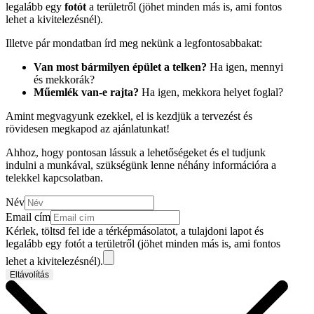
legalább egy
fotót
a területről (jöhet minden más is, ami fontos
lehet a kivitelezésnél).
Illetve pár mondatban írd meg nekünk a legfontosabbakat:
Van most bármilyen épület a telken?
Ha igen, mennyi
és mekkorák?
Műemlék van-e rajta?
Ha igen, mekkora helyet foglal?
Amint megvagyunk ezekkel, el is kezdjük a tervezést és
rövidesen megkapod az ajánlatunkat!
Ahhoz, hogy pontosan lássuk a lehetőségeket és el tudjunk
indulni a munkával, szükségünk lenne néhány információra a
telekkel kapcsolatban.
Név
Email cím
Kérlek, töltsd fel ide a térképmásolatot, a tulajdoni lapot és
legalább egy fotót a területről (jöhet minden más is, ami fontos
lehet a kivitelezésnél).
Eltávolítás