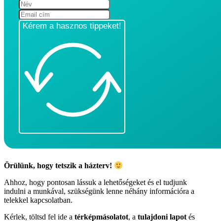
Kérem a hasznos tippeket!
Örülünk, hogy tetszik a házterv!
Ahhoz, hogy pontosan lássuk a lehetőségeket és el tudjunk
indulni a munkával, szükségünk lenne néhány információra a
telekkel kapcsolatban.
Kérlek, töltsd fel ide a
térképmásolatot
, a
tulajdoni lapot
és