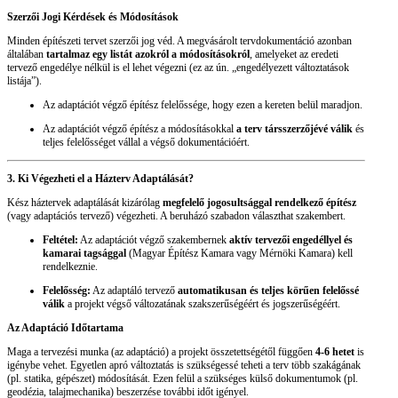
Szerzői Jogi Kérdések és Módosítások
Minden építészeti tervet szerzői jog véd. A megvásárolt tervdokumentáció azonban
általában
tartalmaz egy listát azokról a módosításokról
, amelyeket az eredeti
tervező engedélye nélkül is el lehet végezni (ez az ún. „engedélyezett változtatások
listája”).
Az adaptációt végző építész felelőssége, hogy ezen a kereten belül maradjon.
Az adaptációt végző építész a módosításokkal
a terv társszerzőjévé válik
és
teljes felelősséget vállal a végső dokumentációért.
3. Ki Végezheti el a Házterv Adaptálását?
Kész háztervek adaptálását kizárólag
megfelelő jogosultsággal rendelkező építész
(vagy adaptációs tervező) végezheti. A beruházó szabadon választhat szakembert.
Feltétel:
Az adaptációt végző szakembernek
aktív tervezői engedéllyel és
kamarai tagsággal
(Magyar Építész Kamara vagy Mérnöki Kamara) kell
rendelkeznie.
Felelősség:
Az adaptáló tervező
automatikusan és teljes körűen felelőssé
válik
a projekt végső változatának szakszerűségéért és jogszerűségéért.
Az Adaptáció Időtartama
Maga a tervezési munka (az adaptáció) a projekt összetettségétől függően
4-6 hetet
is
igénybe vehet. Egyetlen apró változtatás is szükségessé teheti a terv több szakágának
(pl. statika, gépészet) módosítását. Ezen felül a szükséges külső dokumentumok (pl.
geodézia, talajmechanika) beszerzése további időt igényel.