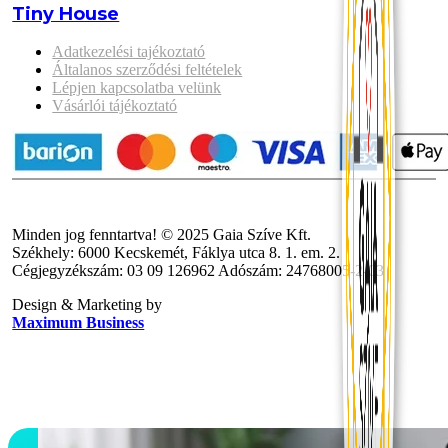
Tiny House
Adatkezelési tajékoztató
Általanos szerződési feltételek
Lépjen kapcsolatba velünk
Vásárlói tájékoztató
Minden jog fenntartva! © 2025 Gaia Szíve Kft.
Székhely: 6000 Kecskemét, Fáklya utca 8. 1. em. 2.
Cégjegyzékszám: 03 09 126962 Adószám: 24768005-2-03
Design & Marketing by
Maximum Business