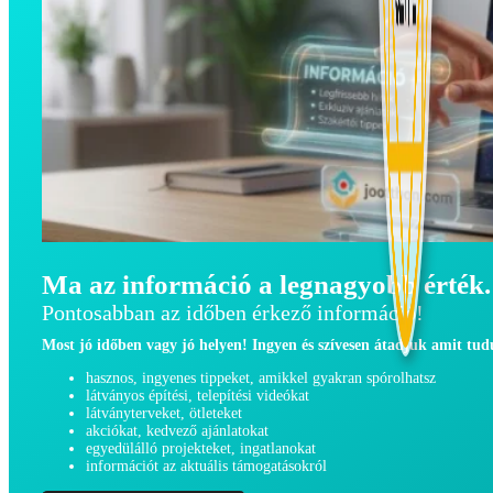
Ma az információ a legnagyobb érték.
Pontosabban az időben érkező információ!
Most jó időben vagy jó helyen! Ingyen és szívesen átadjuk amit tu
hasznos, ingyenes tippeket, amikkel gyakran spórolhatsz
látványos építési, telepítési videókat
látványterveket, ötleteket
akciókat, kedvező ajánlatokat
egyedülálló projekteket, ingatlanokat
információt az aktuális támogatásokról