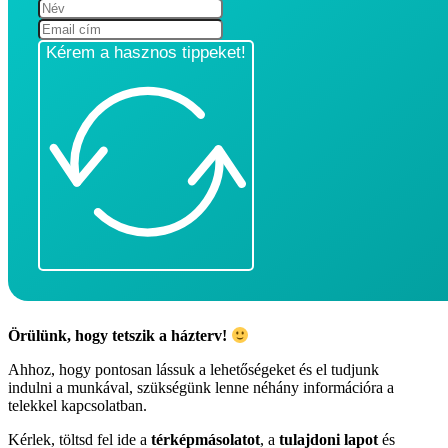
Kérem a hasznos tippeket!
Örülünk, hogy tetszik a házterv!
Ahhoz, hogy pontosan lássuk a lehetőségeket és el tudjunk
indulni a munkával, szükségünk lenne néhány információra a
telekkel kapcsolatban.
Kérlek, töltsd fel ide a
térképmásolatot
, a
tulajdoni lapot
és