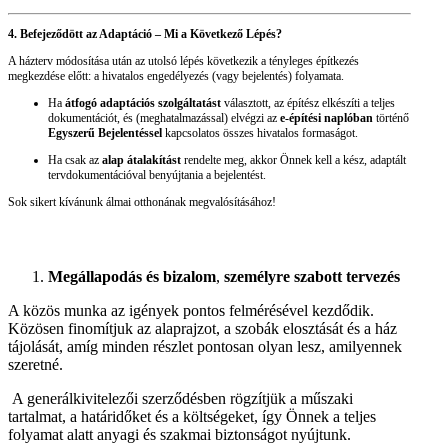
4. Befejeződött az Adaptáció – Mi a Következő Lépés?
A házterv módosítása után az utolsó lépés következik a tényleges építkezés
megkezdése előtt: a hivatalos engedélyezés (vagy bejelentés) folyamata.
Ha
átfogó adaptációs szolgáltatást
választott, az építész elkészíti a teljes
dokumentációt, és (meghatalmazással) elvégzi az
e-építési naplóban
történő
Egyszerű Bejelentéssel
kapcsolatos összes hivatalos formaságot.
Ha csak az
alap átalakítást
rendelte meg, akkor Önnek kell a kész, adaptált
tervdokumentációval benyújtania a bejelentést.
Sok sikert kívánunk álmai otthonának megvalósításához!
Megállapodás és bizalom
,
személyre szabott tervezés
A közös munka az igények pontos felmérésével kezdődik.
Közösen finomítjuk az alaprajzot, a szobák elosztását és a ház
tájolását, amíg minden részlet pontosan olyan lesz, amilyennek
szeretné.
A generálkivitelezői szerződésben rögzítjük a műszaki
tartalmat, a határidőket és a költségeket, így Önnek a teljes
folyamat alatt anyagi és szakmai biztonságot nyújtunk.