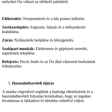
melyeket Ön választ az elérhető palettáról.
Előkészítés:
Tereprendezés és a ház pontos kitűzése.
Szerkezetépítés:
Alapozás, falazás és a tetőszerkezet
kialakítása.
Zárás:
Nyílászárók beépítése és hőszigetelés.
Szakipari munkák:
Elektromos és gépészeti szerelés,
napelemek telepítése.
Befejezés:
Precíz festés és az Ön által választott burkolatok
felhelyezése.
Használatbavételi eljárás
A munka végeztével segítünk a hatósági ellenőrzések és a
használatbavételi folyamat lezárásában, hogy az ingatlan
hivatalosan is lakhatóvá és birtokba vehetővé váljon.