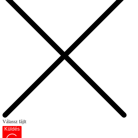
Válassz fájlt
Küldés