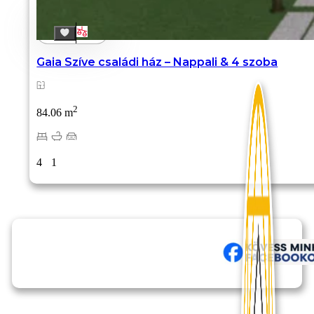
Gaia Szíve családi ház – Nappali & 4 szoba
2
84.06 m
4
1