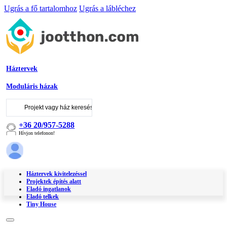
Ugrás a fő tartalomhoz
Ugrás a lábléchez
Háztervek
Moduláris házak
Keresés
...
+36 20/957-5288
Hívjon telefonon!
Háztervek kivitelezéssel
Projektek építés alatt
Eladó ingatlanok
Eladó telkek
Tiny House