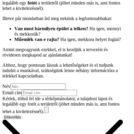
legalább egy
fotót
a területről (jöhet minden más is, ami fontos
lehet a kivitelezésnél).
Illetve pár mondatban írd meg nekünk a legfontosabbakat:
Van most bármilyen épület a telken?
Ha igen, mennyi
és mekkorák?
Műemlék van-e rajta?
Ha igen, mekkora helyet foglal?
Amint megvagyunk ezekkel, el is kezdjük a tervezést és
rövidesen megkapod az ajánlatunkat!
Ahhoz, hogy pontosan lássuk a lehetőségeket és el tudjunk
indulni a munkával, szükségünk lenne néhány információra a
telekkel kapcsolatban.
Név
Email cím
Kérlek, töltsd fel ide a térképmásolatot, a tulajdoni lapot és
legalább egy fotót a területről (jöhet minden más is, ami fontos
lehet a kivitelezésnél).
Eltávolítás