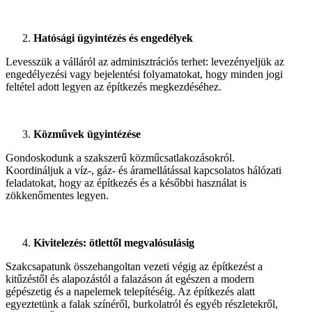
Hatósági ügyintézés és engedélyek
Levesszük a válláról az adminisztrációs terhet: levezényeljük az
engedélyezési vagy bejelentési folyamatokat, hogy minden jogi
feltétel adott legyen az építkezés megkezdéséhez.
Közművek ügyintézése
Gondoskodunk a szakszerű közműcsatlakozásokról.
Koordináljuk a víz-, gáz- és áramellátással kapcsolatos hálózati
feladatokat, hogy az építkezés és a későbbi használat is
zökkenőmentes legyen.
Kivitelezés: ötlettől megvalósulásig
Szakcsapatunk összehangoltan vezeti végig az építkezést a
kitűzéstől és alapozástól a falazáson át egészen a modern
gépészetig és a napelemek telepítéséig. Az építkezés alatt
egyeztetünk a falak színéről, burkolatról és egyéb részletekről,