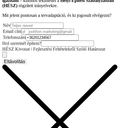
igazítani
– különös tekintettel a
Helyi Építési Szabályzatban
(HÉSZ)
rögzített irányelvekre.
Mit jelent pontosan a tervadaptáció, és ki jogosult elvégezni?
Név
Email cím
Telefonszám
Hol szeretnél építeni?
HÉSZ Kivonat / Fejlesztési Feltételekről Szóló Határozat
Eltávolítás