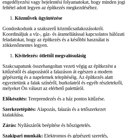
engedélyezési vagy bejelentési folyamatokat, hogy minden jogi
feltétel adott legyen az építkezés megkezdéséhez.
Közművek ügyintézése
Gondoskodunk a szakszerű közműcsatlakozásokról.
Koordináljuk a víz-, gáz- és áramellátással kapcsolatos hálózati
feladatokat, hogy az építkezés és a későbbi használat is
zökkenőmentes legyen.
Kivitelezés: ötlettől megvalósulásig
Szakcsapatunk összehangoltan vezeti végig az építkezést a
kitűzéstől és alapozástól a falazáson át egészen a modern
gépészetig és a napelemek telepítéséig. Az építkezés alatt
egyeztetünk a falak színéről, burkolatról és egyéb részletekről,
melyeket Ön választ az elérhető palettáról.
Előkészítés:
Tereprendezés és a ház pontos kitűzése.
Szerkezetépítés:
Alapozás, falazás és a tetőszerkezet
kialakítása.
Zárás:
Nyílászárók beépítése és hőszigetelés.
Szakipari munkák:
Elektromos és gépészeti szerelés,