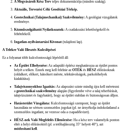
A Megvásárolt Kész Terv
teljes dokumentációja (minden szakág).
Aktuális, Tervezési Célú Geodéziai Térkép.
Geotechnikai (Talajmechanikai) Szakvélemény:
A geológiai vizsgálatok
eredménye.
Közműszolgáltatói Nyilatkozatok:
A csatlakozási lehetőségekről és
feltételekről.
Ingatlan-nyilvántartási Kivonat
(tulajdoni lap).
A Telekre Való Illesztés Kulcslépései
Ez a folyamat több kulcsfontosságú lépésből áll:
Az Épület Elhelyezése:
Az adaptáló építész meghatározza az épület pontos
helyét a telken. Ennek meg kell felelnie az
OTÉK
és
HÉSZ
előírásoknak
(oldalkert, előkert, hátsókert mérete, telektávolságok, parkolóhelyek
kialakítása).
Talajviszonyokhoz Igazítás:
Az alapozást szinte mindig újra kell méretezni
a
geotechnikai szakvélemény
alapján (figyelembe véve a talaj teherbírását,
talajvízszintet és fagyhatárt), hogy az épület stabilan és biztonságosan álljon.
Hatásterület Vizsgálata:
Kulcsfontosságú szempont, hogy az épület
használata ne sértsen szomszédos jogokat (pl. ne árnyékolja indokolatlanul a
szomszédos ingatlant, ne vezesse oda a csapadékvizet).
HÉSZ-nek Való Megfelelés Ellenőrzése:
Ha a kész terv valamelyik ponton
eltér a helyi előírásoktól (pl. a tetőhajlásszög 35° helyett 40°), azt
módosítani kell
.