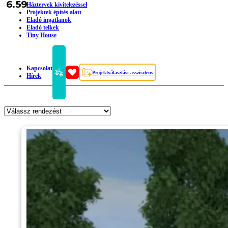
6.59
Háztervek kivitelezéssel
Projektek építés alatt
Eladó ingatlanok
Eladó telkek
Tiny House
Kapcsolat
Projektválasztási asszisztens
Hírek