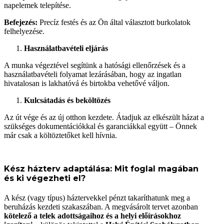
napelemek telepítése.
Befejezés:
Precíz festés és az Ön által választott burkolatok
felhelyezése.
Használatbavételi eljárás
A munka végeztével segítünk a hatósági ellenőrzések és a
használatbavételi folyamat lezárásában, hogy az ingatlan
hivatalosan is lakhatóvá és birtokba vehetővé váljon.
Kulcsátadás és beköltözés
Az út vége és az új otthon kezdete. Átadjuk az elkészült házat a
szükséges dokumentációkkal és garanciákkal együtt – Önnek
már csak a költöztetőket kell hívnia.
Kész házterv adaptálása: Mit foglal magában
és ki végezheti el?
A kész (vagy típus) háztervekkel pénzt takaríthatunk meg a
beruházás kezdeti szakaszában. A megvásárolt tervet azonban
kötelező a telek adottságaihoz és a helyi előírásokhoz