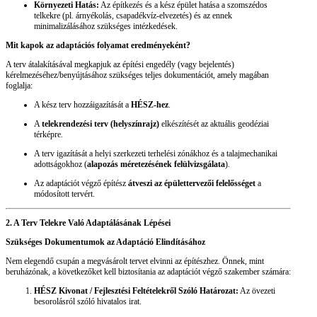
Környezeti Hatás:
Az építkezés és a kész épület hatása a szomszédos
telkekre (pl. árnyékolás, csapadékvíz-elvezetés) és az ennek
minimalizálásához szükséges intézkedések.
Mit kapok az adaptációs folyamat eredményeként?
A terv átalakításával megkapjuk az építési engedély (vagy bejelentés)
kérelmezéséhez/benyújtásához szükséges teljes dokumentációt, amely magában
foglalja:
A kész terv hozzáigazítását a
HÉSZ-hez
.
A
telekrendezési terv (helyszínrajz)
elkészítését az aktuális geodéziai
térképre.
A terv igazítását a helyi szerkezeti terhelési zónákhoz és a talajmechanikai
adottságokhoz (
alapozás méretezésének felülvizsgálata
).
Az adaptációt végző építész
átveszi az épülettervezői felelősséget
a
módosított tervért.
2. A Terv Telekre Való Adaptálásának Lépései
Szükséges Dokumentumok az Adaptáció Elindításához
Nem elegendő csupán a megvásárolt tervet elvinni az építészhez. Önnek, mint
beruházónak, a következőket kell biztosítania az adaptációt végző szakember számára:
HÉSZ Kivonat / Fejlesztési Feltételekről Szóló Határozat:
Az övezeti
besorolásról szóló hivatalos irat.