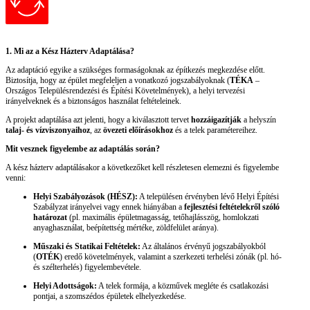
1. Mi az a Kész Házterv Adaptálása?
Az adaptáció egyike a szükséges formaságoknak az építkezés megkezdése előtt.
Biztosítja, hogy az épület megfeleljen a vonatkozó jogszabályoknak (
TÉKA
–
Országos Településrendezési és Építési Követelmények), a helyi tervezési
irányelveknek és a biztonságos használat feltételeinek.
A projekt adaptálása azt jelenti, hogy a kiválasztott tervet
hozzáigazítják
a helyszín
talaj- és vízviszonyaihoz
, az
övezeti előírásokhoz
és a telek paramétereihez.
Mit vesznek figyelembe az adaptálás során?
A kész házterv adaptálásakor a következőket kell részletesen elemezni és figyelembe
venni:
Helyi Szabályozások (HÉSZ):
A településen érvényben lévő Helyi Építési
Szabályzat irányelvei vagy ennek hiányában a
fejlesztési feltételekről szóló
határozat
(pl. maximális épületmagasság, tetőhajlásszög, homlokzati
anyaghasználat, beépítettség mértéke, zöldfelület aránya).
Műszaki és Statikai Feltételek:
Az általános érvényű jogszabályokból
(
OTÉK
) eredő követelmények, valamint a szerkezeti terhelési zónák (pl. hó-
és szélterhelés) figyelembevétele.
Helyi Adottságok:
A telek formája, a közművek megléte és csatlakozási
pontjai, a szomszédos épületek elhelyezkedése.