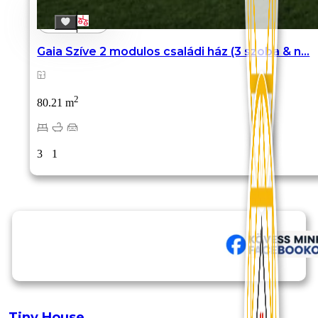
Gaia Szíve 2 modulos családi ház (3 szoba & n...
2
80.21 m
3
1
Tiny House