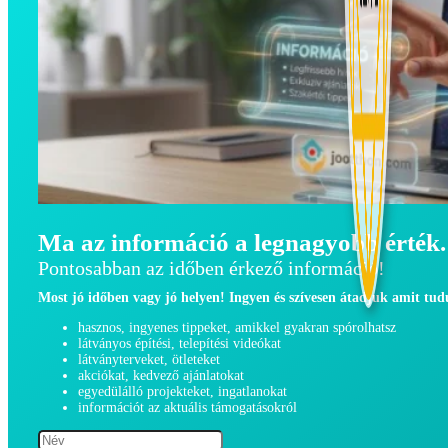
Ma az információ a legnagyobb érték.
Pontosabban az időben érkező információ!
Most jó időben vagy jó helyen! Ingyen és szívesen átadjuk amit tu
hasznos, ingyenes tippeket, amikkel gyakran spórolhatsz
látványos építési, telepítési videókat
látványterveket, ötleteket
akciókat, kedvező ajánlatokat
egyedülálló projekteket, ingatlanokat
információt az aktuális támogatásokról