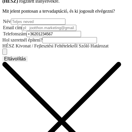
(HÉSZ)
rögzített irányelvekre.
Mit jelent pontosan a tervadaptáció, és ki jogosult elvégezni?
Név
Email cím
Telefonszám
Hol szeretnél építeni?
HÉSZ Kivonat / Fejlesztési Feltételekről Szóló Határozat
Eltávolítás