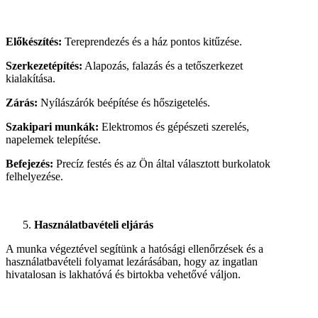
Előkészítés:
Tereprendezés és a ház pontos kitűzése.
Szerkezetépítés:
Alapozás, falazás és a tetőszerkezet
kialakítása.
Zárás:
Nyílászárók beépítése és hőszigetelés.
Szakipari munkák:
Elektromos és gépészeti szerelés,
napelemek telepítése.
Befejezés:
Precíz festés és az Ön által választott burkolatok
felhelyezése.
Használatbavételi eljárás
A munka végeztével segítünk a hatósági ellenőrzések és a
használatbavételi folyamat lezárásában, hogy az ingatlan
hivatalosan is lakhatóvá és birtokba vehetővé váljon.