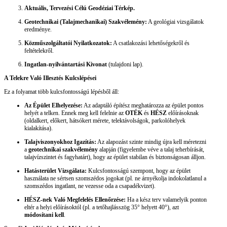
Aktuális, Tervezési Célú Geodéziai Térkép.
Geotechnikai (Talajmechanikai) Szakvélemény:
A geológiai vizsgálatok
eredménye.
Közműszolgáltatói Nyilatkozatok:
A csatlakozási lehetőségekről és
feltételekről.
Ingatlan-nyilvántartási Kivonat
(tulajdoni lap).
A Telekre Való Illesztés Kulcslépései
Ez a folyamat több kulcsfontosságú lépésből áll:
Az Épület Elhelyezése:
Az adaptáló építész meghatározza az épület pontos
helyét a telken. Ennek meg kell felelnie az
OTÉK
és
HÉSZ
előírásoknak
(oldalkert, előkert, hátsókert mérete, telektávolságok, parkolóhelyek
kialakítása).
Talajviszonyokhoz Igazítás:
Az alapozást szinte mindig újra kell méretezni
a
geotechnikai szakvélemény
alapján (figyelembe véve a talaj teherbírását,
talajvízszintet és fagyhatárt), hogy az épület stabilan és biztonságosan álljon.
Hatásterület Vizsgálata:
Kulcsfontosságú szempont, hogy az épület
használata ne sértsen szomszédos jogokat (pl. ne árnyékolja indokolatlanul a
szomszédos ingatlant, ne vezesse oda a csapadékvizet).
HÉSZ-nek Való Megfelelés Ellenőrzése:
Ha a kész terv valamelyik ponton
eltér a helyi előírásoktól (pl. a tetőhajlásszög 35° helyett 40°), azt
módosítani kell
.