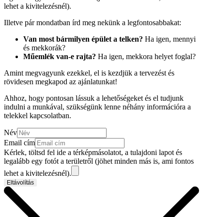
lehet a kivitelezésnél).
Illetve pár mondatban írd meg nekünk a legfontosabbakat:
Van most bármilyen épület a telken?
Ha igen, mennyi
és mekkorák?
Műemlék van-e rajta?
Ha igen, mekkora helyet foglal?
Amint megvagyunk ezekkel, el is kezdjük a tervezést és
rövidesen megkapod az ajánlatunkat!
Ahhoz, hogy pontosan lássuk a lehetőségeket és el tudjunk
indulni a munkával, szükségünk lenne néhány információra a
telekkel kapcsolatban.
Név
Email cím
Kérlek, töltsd fel ide a térképmásolatot, a tulajdoni lapot és
legalább egy fotót a területről (jöhet minden más is, ami fontos
lehet a kivitelezésnél).
Eltávolítás