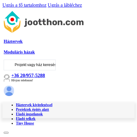
Ugrás a fő tartalomhoz
Ugrás a lábléchez
Háztervek
Moduláris házak
Keresés
...
+36 20/957-5288
Hívjon telefonon!
Háztervek kivitelezéssel
Projektek építés alatt
Eladó ingatlanok
Eladó telkek
Tiny House