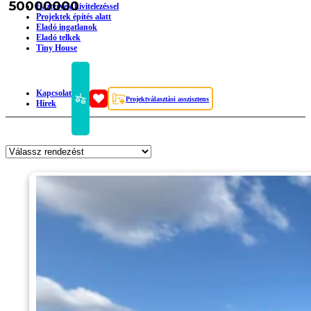
50000000
Háztervek kivitelezéssel
Projektek építés alatt
Eladó ingatlanok
Eladó telkek
Tiny House
Kapcsolat
Projektválasztási asszisztens
Hírek