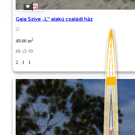
Gaia Szíve „L” alakú családi ház
2
49.66 m
2
1
1