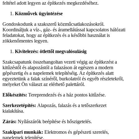
feltétel adott legyen az építkezés megkezdéséhez.
Közművek ügyintézése
Gondoskodunk a szakszerű közműcsatlakozásokról.
Koordináljuk a víz-, gáz- és áramellátással kapcsolatos hálózati
feladatokat, hogy az építkezés és a későbbi használat is
zökkenőmentes legyen.
Kivitelezés: ötlettől megvalósulásig
Szakcsapatunk összehangoltan vezeti végig az építkezést a
kitűzéstől és alapozástól a falazáson át egészen a modern
gépészetig és a napelemek telepítéséig. Az építkezés alatt
egyeztetünk a falak színéről, burkolatról és egyéb részletekről,
melyeket Ön választ az elérhető palettáról.
Előkészítés:
Tereprendezés és a ház pontos kitűzése.
Szerkezetépítés:
Alapozás, falazás és a tetőszerkezet
kialakítása.
Zárás:
Nyílászárók beépítése és hőszigetelés.
Szakipari munkák:
Elektromos és gépészeti szerelés,
napelemek telepítése.