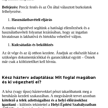
Befejezés:
Precíz festés és az Ön által választott burkolatok
felhelyezése.
Használatbavételi eljárás
A munka végeztével segítünk a hatósági ellenőrzések és a
használatbavételi folyamat lezárásában, hogy az ingatlan
hivatalosan is lakhatóvá és birtokba vehetővé váljon.
Kulcsátadás és beköltözés
Az út vége és az új otthon kezdete. Átadjuk az elkészült házat a
szükséges dokumentációkkal és garanciákkal együtt – Önnek
már csak a költöztetőket kell hívnia.
Kész házterv adaptálása: Mit foglal magában
és ki végezheti el?
A kész (vagy típus) háztervekkel pénzt takaríthatunk meg a
beruházás kezdeti szakaszában. A megvásárolt tervet azonban
kötelező a telek adottságaihoz és a helyi előírásokhoz
igazítani
– különös tekintettel a
Helyi Építési Szabályzatban