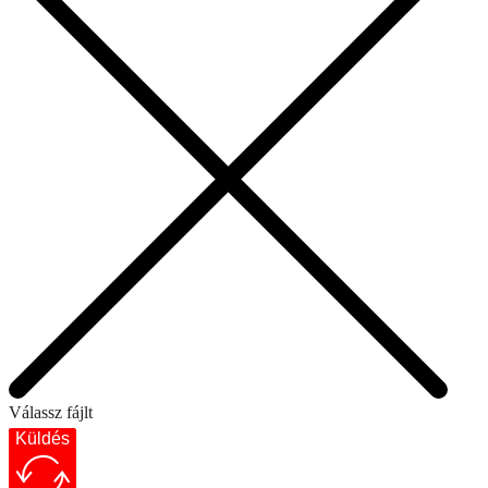
Válassz fájlt
Küldés