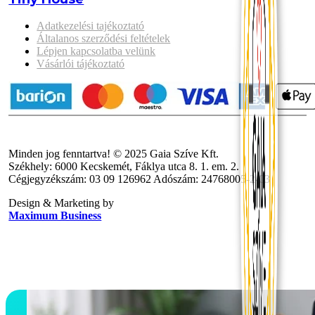
Adatkezelési tajékoztató
Általanos szerződési feltételek
Lépjen kapcsolatba velünk
Vásárlói tájékoztató
Minden jog fenntartva! © 2025 Gaia Szíve Kft.
Székhely: 6000 Kecskemét, Fáklya utca 8. 1. em. 2.
Cégjegyzékszám: 03 09 126962 Adószám: 24768005-2-03
Design & Marketing by
Maximum Business