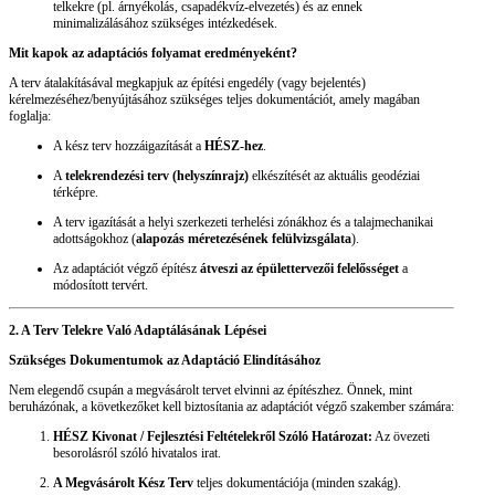
telkekre (pl. árnyékolás, csapadékvíz-elvezetés) és az ennek
minimalizálásához szükséges intézkedések.
Mit kapok az adaptációs folyamat eredményeként?
A terv átalakításával megkapjuk az építési engedély (vagy bejelentés)
kérelmezéséhez/benyújtásához szükséges teljes dokumentációt, amely magában
foglalja:
A kész terv hozzáigazítását a
HÉSZ-hez
.
A
telekrendezési terv (helyszínrajz)
elkészítését az aktuális geodéziai
térképre.
A terv igazítását a helyi szerkezeti terhelési zónákhoz és a talajmechanikai
adottságokhoz (
alapozás méretezésének felülvizsgálata
).
Az adaptációt végző építész
átveszi az épülettervezői felelősséget
a
módosított tervért.
2. A Terv Telekre Való Adaptálásának Lépései
Szükséges Dokumentumok az Adaptáció Elindításához
Nem elegendő csupán a megvásárolt tervet elvinni az építészhez. Önnek, mint
beruházónak, a következőket kell biztosítania az adaptációt végző szakember számára:
HÉSZ Kivonat / Fejlesztési Feltételekről Szóló Határozat:
Az övezeti
besorolásról szóló hivatalos irat.
A Megvásárolt Kész Terv
teljes dokumentációja (minden szakág).