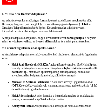
1. Mi az a Kész Házterv Adaptálása?
Az adaptáció egyike a szükséges formaságoknak az építkezés megkezdése előtt.
Biztosítja, hogy az épület megfeleljen a vonatkozó jogszabályoknak (
TÉKA
–
Országos Településrendezési és Építési Követelmények), a helyi tervezési
irányelveknek és a biztonságos használat feltételeinek.
A projekt adaptálása azt jelenti, hogy a kiválasztott tervet
hozzáigazítják
a helyszín
talaj- és vízviszonyaihoz
, az
övezeti előírásokhoz
és a telek paramétereihez.
Mit vesznek figyelembe az adaptálás során?
A kész házterv adaptálásakor a következőket kell részletesen elemezni és figyelembe
venni:
Helyi Szabályozások (HÉSZ):
A településen érvényben lévő Helyi Építési
Szabályzat irányelvei vagy ennek hiányában a
fejlesztési feltételekről szóló
határozat
(pl. maximális épületmagasság, tetőhajlásszög, homlokzati
anyaghasználat, beépítettség mértéke, zöldfelület aránya).
Műszaki és Statikai Feltételek:
Az általános érvényű jogszabályokból
(
OTÉK
) eredő követelmények, valamint a szerkezeti terhelési zónák (pl. hó-
és szélterhelés) figyelembevétele.
Helyi Adottságok:
A telek formája, a közművek megléte és csatlakozási
pontjai, a szomszédos épületek elhelyezkedése.
Környezeti Hatás:
Az építkezés és a kész épület hatása a szomszédos