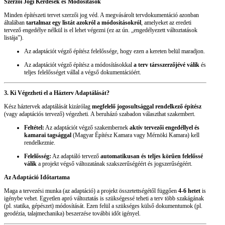
Szerzői Jogi Kérdések és Módosítások
Minden építészeti tervet szerzői jog véd. A megvásárolt tervdokumentáció azonban
általában
tartalmaz egy listát azokról a módosításokról
, amelyeket az eredeti
tervező engedélye nélkül is el lehet végezni (ez az ún. „engedélyezett változtatások
listája”).
Az adaptációt végző építész felelőssége, hogy ezen a kereten belül maradjon.
Az adaptációt végző építész a módosításokkal
a terv társszerzőjévé válik
és
teljes felelősséget vállal a végső dokumentációért.
3. Ki Végezheti el a Házterv Adaptálását?
Kész háztervek adaptálását kizárólag
megfelelő jogosultsággal rendelkező építész
(vagy adaptációs tervező) végezheti. A beruházó szabadon választhat szakembert.
Feltétel:
Az adaptációt végző szakembernek
aktív tervezői engedéllyel és
kamarai tagsággal
(Magyar Építész Kamara vagy Mérnöki Kamara) kell
rendelkeznie.
Felelősség:
Az adaptáló tervező
automatikusan és teljes körűen felelőssé
válik
a projekt végső változatának szakszerűségéért és jogszerűségéért.
Az Adaptáció Időtartama
Maga a tervezési munka (az adaptáció) a projekt összetettségétől függően
4-6 hetet
is
igénybe vehet. Egyetlen apró változtatás is szükségessé teheti a terv több szakágának
(pl. statika, gépészet) módosítását. Ezen felül a szükséges külső dokumentumok (pl.
geodézia, talajmechanika) beszerzése további időt igényel.