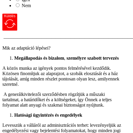
Nem
Küldés
———————————————————————————
Mik az adaptáció lépései?
Megállapodás és bizalom
,
személyre szabott tervezés
A közös munka az igények pontos felmérésével kezdődik.
Közösen finomítjuk az alaprajzot, a szobák elosztását és a ház
tájolását, amíg minden részlet pontosan olyan lesz, amilyennek
szeretné.
A generálkivitelezői szerződésben rögzítjük a műszaki
tartalmat, a határidőket és a költségeket, így Önnek a teljes
folyamat alatt anyagi és szakmai biztonságot nyújtunk.
Hatósági ügyintézés és engedélyek
Levesszük a válláról az adminisztrációs terhet: levezényeljük az
engedélyezési vagy bejelentési folyamatokat, hogy minden jogi