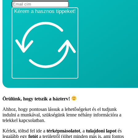
Kérem a hasznos tippeket!
Örülünk, hogy tetszik a házterv!
Ahhoz, hogy pontosan lássuk a lehetőségeket és el tudjunk
indulni a munkával, szükségünk lenne néhány információra a
telekkel kapcsolatban.
Kérlek, töltsd fel ide a
térképmásolatot
, a
tulajdoni lapot
és
legalább egy
fotót
a területről (jöhet minden más is, ami fontos