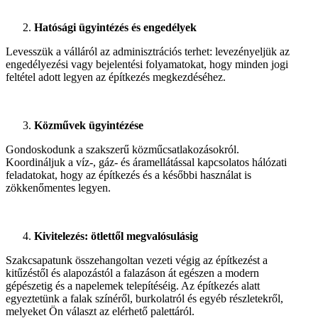
Hatósági ügyintézés és engedélyek
Levesszük a válláról az adminisztrációs terhet: levezényeljük az
engedélyezési vagy bejelentési folyamatokat, hogy minden jogi
feltétel adott legyen az építkezés megkezdéséhez.
Közművek ügyintézése
Gondoskodunk a szakszerű közműcsatlakozásokról.
Koordináljuk a víz-, gáz- és áramellátással kapcsolatos hálózati
feladatokat, hogy az építkezés és a későbbi használat is
zökkenőmentes legyen.
Kivitelezés: ötlettől megvalósulásig
Szakcsapatunk összehangoltan vezeti végig az építkezést a
kitűzéstől és alapozástól a falazáson át egészen a modern
gépészetig és a napelemek telepítéséig. Az építkezés alatt
egyeztetünk a falak színéről, burkolatról és egyéb részletekről,
melyeket Ön választ az elérhető palettáról.