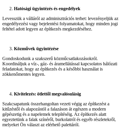
Hatósági ügyintézés és engedélyek
Levesszük a válláról az adminisztrációs terhet: levezényeljük az
engedélyezési vagy bejelentési folyamatokat, hogy minden jogi
feltétel adott legyen az építkezés megkezdéséhez.
Közművek ügyintézése
Gondoskodunk a szakszerű közműcsatlakozásokról.
Koordináljuk a víz-, gáz- és áramellátással kapcsolatos hálózati
feladatokat, hogy az építkezés és a későbbi használat is
zökkenőmentes legyen.
Kivitelezés: ötlettől megvalósulásig
Szakcsapatunk összehangoltan vezeti végig az építkezést a
kitűzéstől és alapozástól a falazáson át egészen a modern
gépészetig és a napelemek telepítéséig. Az építkezés alatt
egyeztetünk a falak színéről, burkolatról és egyéb részletekről,
melyeket Ön választ az elérhető palettáról.