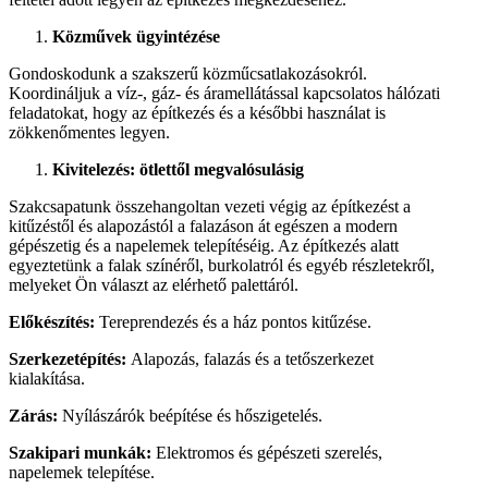
Közművek ügyintézése
Gondoskodunk a szakszerű közműcsatlakozásokról.
Koordináljuk a víz-, gáz- és áramellátással kapcsolatos hálózati
feladatokat, hogy az építkezés és a későbbi használat is
zökkenőmentes legyen.
Kivitelezés: ötlettől megvalósulásig
Szakcsapatunk összehangoltan vezeti végig az építkezést a
kitűzéstől és alapozástól a falazáson át egészen a modern
gépészetig és a napelemek telepítéséig. Az építkezés alatt
egyeztetünk a falak színéről, burkolatról és egyéb részletekről,
melyeket Ön választ az elérhető palettáról.
Előkészítés:
Tereprendezés és a ház pontos kitűzése.
Szerkezetépítés:
Alapozás, falazás és a tetőszerkezet
kialakítása.
Zárás:
Nyílászárók beépítése és hőszigetelés.
Szakipari munkák:
Elektromos és gépészeti szerelés,
napelemek telepítése.