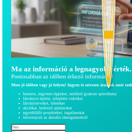
Ma az információ a legnagyobb érték.
Pontosabban az időben érkező információ!
Most jó időben vagy jó helyen! Ingyen és szívesen átadjuk amit tu
hasznos, ingyenes tippeket, amikkel gyakran spórolhatsz
látványos építési, telepítési videókat
látványterveket, ötleteket
akciókat, kedvező ajánlatokat
egyedülálló projekteket, ingatlanokat
információt az aktuális támogatásokról