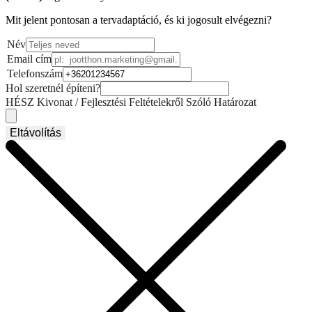
Mit jelent pontosan a tervadaptáció, és ki jogosult elvégezni?
Név
Email cím
Telefonszám
Hol szeretnél építeni?
HÉSZ Kivonat / Fejlesztési Feltételekről Szóló Határozat
Eltávolítás