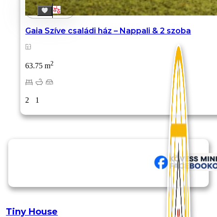
Gaia Szíve családi ház – Nappali & 2 szoba
2
63.75 m
2
1
Tiny House