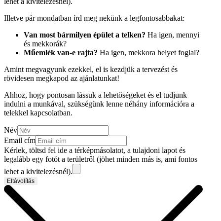
lehet a kivitelezésnél).
Illetve pár mondatban írd meg nekünk a legfontosabbakat:
Van most bármilyen épület a telken?
Ha igen, mennyi
és mekkorák?
Műemlék van-e rajta?
Ha igen, mekkora helyet foglal?
Amint megvagyunk ezekkel, el is kezdjük a tervezést és
rövidesen megkapod az ajánlatunkat!
Ahhoz, hogy pontosan lássuk a lehetőségeket és el tudjunk
indulni a munkával, szükségünk lenne néhány információra a
telekkel kapcsolatban.
Név
Email cím
Kérlek, töltsd fel ide a térképmásolatot, a tulajdoni lapot és
legalább egy fotót a területről (jöhet minden más is, ami fontos
lehet a kivitelezésnél).
Eltávolítás