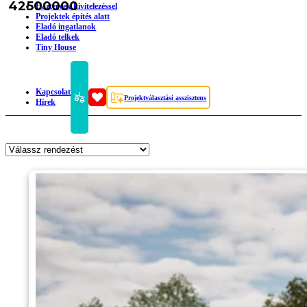
42500000
Háztervek kivitelezéssel
Projektek építés alatt
Eladó ingatlanok
Eladó telkek
Tiny House
Kapcsolat
Projektválasztási asszisztens
Hírek