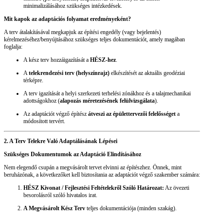
minimalizálásához szükséges intézkedések.
Mit kapok az adaptációs folyamat eredményeként?
A terv átalakításával megkapjuk az építési engedély (vagy bejelentés)
kérelmezéséhez/benyújtásához szükséges teljes dokumentációt, amely magában
foglalja:
A kész terv hozzáigazítását a
HÉSZ-hez
.
A
telekrendezési terv (helyszínrajz)
elkészítését az aktuális geodéziai
térképre.
A terv igazítását a helyi szerkezeti terhelési zónákhoz és a talajmechanikai
adottságokhoz (
alapozás méretezésének felülvizsgálata
).
Az adaptációt végző építész
átveszi az épülettervezői felelősséget
a
módosított tervért.
2. A Terv Telekre Való Adaptálásának Lépései
Szükséges Dokumentumok az Adaptáció Elindításához
Nem elegendő csupán a megvásárolt tervet elvinni az építészhez. Önnek, mint
beruházónak, a következőket kell biztosítania az adaptációt végző szakember számára:
HÉSZ Kivonat / Fejlesztési Feltételekről Szóló Határozat:
Az övezeti
besorolásról szóló hivatalos irat.
A Megvásárolt Kész Terv
teljes dokumentációja (minden szakág).