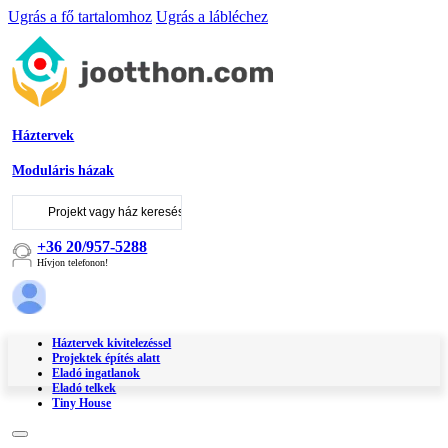
Ugrás a fő tartalomhoz
Ugrás a lábléchez
Háztervek
Moduláris házak
Keresés
...
+36 20/957-5288
Hívjon telefonon!
Háztervek kivitelezéssel
Projektek építés alatt
Eladó ingatlanok
Eladó telkek
Tiny House