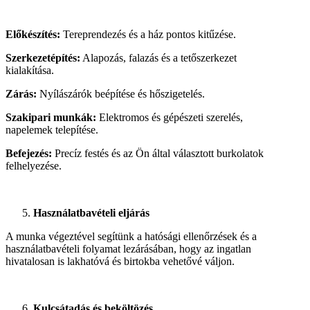
Előkészítés:
Tereprendezés és a ház pontos kitűzése.
Szerkezetépítés:
Alapozás, falazás és a tetőszerkezet
kialakítása.
Zárás:
Nyílászárók beépítése és hőszigetelés.
Szakipari munkák:
Elektromos és gépészeti szerelés,
napelemek telepítése.
Befejezés:
Precíz festés és az Ön által választott burkolatok
felhelyezése.
Használatbavételi eljárás
A munka végeztével segítünk a hatósági ellenőrzések és a
használatbavételi folyamat lezárásában, hogy az ingatlan
hivatalosan is lakhatóvá és birtokba vehetővé váljon.
Kulcsátadás és beköltözés