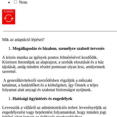
Nem
Küldés
———————————————————————————
Mik az adaptáció lépései?
Megállapodás és bizalom
,
személyre szabott tervezés
A közös munka az igények pontos felmérésével kezdődik.
Közösen finomítjuk az alaprajzot, a szobák elosztását és a ház
tájolását, amíg minden részlet pontosan olyan lesz, amilyennek
szeretné.
A generálkivitelezői szerződésben rögzítjük a műszaki
tartalmat, a határidőket és a költségeket, így Önnek a teljes
folyamat alatt anyagi és szakmai biztonságot nyújtunk.
Hatósági ügyintézés és engedélyek
Levesszük a válláról az adminisztrációs terhet: levezényeljük az
engedélyezési vagy bejelentési folyamatokat, hogy minden jogi
feltétel adott legyen az építkezés megkezdéséhez.