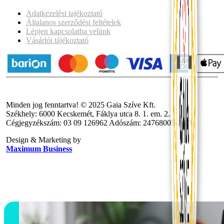
Adatkezelési tajékoztató
Általanos szerződési feltételek
Lépjen kapcsolatba velünk
Vásárlói tájékoztató
Minden jog fenntartva! © 2025 Gaia Szíve Kft.
Székhely: 6000 Kecskemét, Fáklya utca 8. 1. em. 2.
Cégjegyzékszám: 03 09 126962 Adószám: 24768005-2-03
Design & Marketing by
Maximum Business