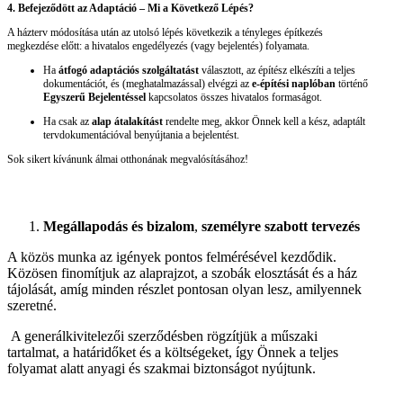
4. Befejeződött az Adaptáció – Mi a Következő Lépés?
A házterv módosítása után az utolsó lépés következik a tényleges építkezés
megkezdése előtt: a hivatalos engedélyezés (vagy bejelentés) folyamata.
Ha
átfogó adaptációs szolgáltatást
választott, az építész elkészíti a teljes
dokumentációt, és (meghatalmazással) elvégzi az
e-építési naplóban
történő
Egyszerű Bejelentéssel
kapcsolatos összes hivatalos formaságot.
Ha csak az
alap átalakítást
rendelte meg, akkor Önnek kell a kész, adaptált
tervdokumentációval benyújtania a bejelentést.
Sok sikert kívánunk álmai otthonának megvalósításához!
Megállapodás és bizalom
,
személyre szabott tervezés
A közös munka az igények pontos felmérésével kezdődik.
Közösen finomítjuk az alaprajzot, a szobák elosztását és a ház
tájolását, amíg minden részlet pontosan olyan lesz, amilyennek
szeretné.
A generálkivitelezői szerződésben rögzítjük a műszaki
tartalmat, a határidőket és a költségeket, így Önnek a teljes
folyamat alatt anyagi és szakmai biztonságot nyújtunk.