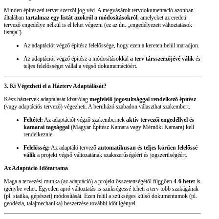
Minden építészeti tervet szerzői jog véd. A megvásárolt tervdokumentáció azonban
általában
tartalmaz egy listát azokról a módosításokról
, amelyeket az eredeti
tervező engedélye nélkül is el lehet végezni (ez az ún. „engedélyezett változtatások
listája”).
Az adaptációt végző építész felelőssége, hogy ezen a kereten belül maradjon.
Az adaptációt végző építész a módosításokkal
a terv társszerzőjévé válik
és
teljes felelősséget vállal a végső dokumentációért.
3. Ki Végezheti el a Házterv Adaptálását?
Kész háztervek adaptálását kizárólag
megfelelő jogosultsággal rendelkező építész
(vagy adaptációs tervező) végezheti. A beruházó szabadon választhat szakembert.
Feltétel:
Az adaptációt végző szakembernek
aktív tervezői engedéllyel és
kamarai tagsággal
(Magyar Építész Kamara vagy Mérnöki Kamara) kell
rendelkeznie.
Felelősség:
Az adaptáló tervező
automatikusan és teljes körűen felelőssé
válik
a projekt végső változatának szakszerűségéért és jogszerűségéért.
Az Adaptáció Időtartama
Maga a tervezési munka (az adaptáció) a projekt összetettségétől függően
4-6 hetet
is
igénybe vehet. Egyetlen apró változtatás is szükségessé teheti a terv több szakágának
(pl. statika, gépészet) módosítását. Ezen felül a szükséges külső dokumentumok (pl.
geodézia, talajmechanika) beszerzése további időt igényel.