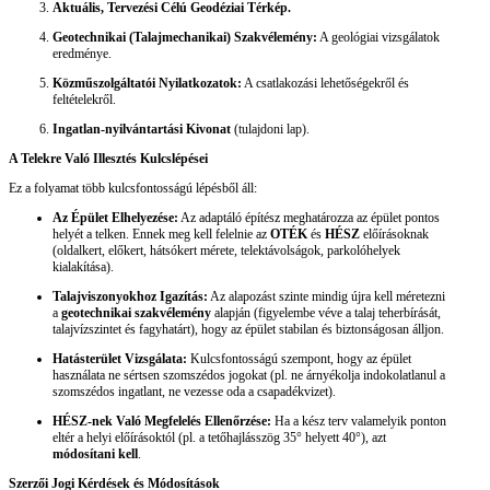
Aktuális, Tervezési Célú Geodéziai Térkép.
Geotechnikai (Talajmechanikai) Szakvélemény:
A geológiai vizsgálatok
eredménye.
Közműszolgáltatói Nyilatkozatok:
A csatlakozási lehetőségekről és
feltételekről.
Ingatlan-nyilvántartási Kivonat
(tulajdoni lap).
A Telekre Való Illesztés Kulcslépései
Ez a folyamat több kulcsfontosságú lépésből áll:
Az Épület Elhelyezése:
Az adaptáló építész meghatározza az épület pontos
helyét a telken. Ennek meg kell felelnie az
OTÉK
és
HÉSZ
előírásoknak
(oldalkert, előkert, hátsókert mérete, telektávolságok, parkolóhelyek
kialakítása).
Talajviszonyokhoz Igazítás:
Az alapozást szinte mindig újra kell méretezni
a
geotechnikai szakvélemény
alapján (figyelembe véve a talaj teherbírását,
talajvízszintet és fagyhatárt), hogy az épület stabilan és biztonságosan álljon.
Hatásterület Vizsgálata:
Kulcsfontosságú szempont, hogy az épület
használata ne sértsen szomszédos jogokat (pl. ne árnyékolja indokolatlanul a
szomszédos ingatlant, ne vezesse oda a csapadékvizet).
HÉSZ-nek Való Megfelelés Ellenőrzése:
Ha a kész terv valamelyik ponton
eltér a helyi előírásoktól (pl. a tetőhajlásszög 35° helyett 40°), azt
módosítani kell
.
Szerzői Jogi Kérdések és Módosítások