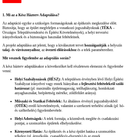
1. Mi az a Kész Házterv Adaptálása?
Az adaptáció egyike a szükséges formaságoknak az építkezés megkezdése előtt.
Biztosítja, hogy az épület megfeleljen a vonatkozó jogszabályoknak (
TÉKA
–
Országos Településrendezési és Építési Követelmények), a helyi tervezési
irányelveknek és a biztonságos használat feltételeinek.
A projekt adaptálása azt jelenti, hogy a kiválasztott tervet
hozzáigazítják
a helyszín
talaj- és vízviszonyaihoz
, az
övezeti előírásokhoz
és a telek paramétereihez.
Mit vesznek figyelembe az adaptálás során?
A kész házterv adaptálásakor a következőket kell részletesen elemezni és figyelembe
venni:
Helyi Szabályozások (HÉSZ):
A településen érvényben lévő Helyi Építési
Szabályzat irányelvei vagy ennek hiányában a
fejlesztési feltételekről szóló
határozat
(pl. maximális épületmagasság, tetőhajlásszög, homlokzati
anyaghasználat, beépítettség mértéke, zöldfelület aránya).
Műszaki és Statikai Feltételek:
Az általános érvényű jogszabályokból
(
OTÉK
) eredő követelmények, valamint a szerkezeti terhelési zónák (pl. hó-
és szélterhelés) figyelembevétele.
Helyi Adottságok:
A telek formája, a közművek megléte és csatlakozási
pontjai, a szomszédos épületek elhelyezkedése.
Környezeti Hatás:
Az építkezés és a kész épület hatása a szomszédos
telkekre (pl. árnyékolás, csapadékvíz-elvezetés) és az ennek