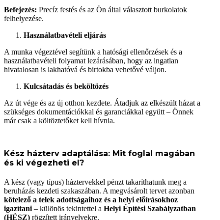
Befejezés:
Precíz festés és az Ön által választott burkolatok
felhelyezése.
Használatbavételi eljárás
A munka végeztével segítünk a hatósági ellenőrzések és a
használatbavételi folyamat lezárásában, hogy az ingatlan
hivatalosan is lakhatóvá és birtokba vehetővé váljon.
Kulcsátadás és beköltözés
Az út vége és az új otthon kezdete. Átadjuk az elkészült házat a
szükséges dokumentációkkal és garanciákkal együtt – Önnek
már csak a költöztetőket kell hívnia.
Kész házterv adaptálása: Mit foglal magában
és ki végezheti el?
A kész (vagy típus) háztervekkel pénzt takaríthatunk meg a
beruházás kezdeti szakaszában. A megvásárolt tervet azonban
kötelező a telek adottságaihoz és a helyi előírásokhoz
igazítani
– különös tekintettel a
Helyi Építési Szabályzatban
(HÉSZ)
rögzített irányelvekre.