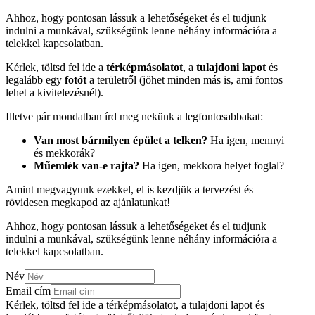
Ahhoz, hogy pontosan lássuk a lehetőségeket és el tudjunk
indulni a munkával, szükségünk lenne néhány információra a
telekkel kapcsolatban.
Kérlek, töltsd fel ide a
térképmásolatot
, a
tulajdoni lapot
és
legalább egy
fotót
a területről (jöhet minden más is, ami fontos
lehet a kivitelezésnél).
Illetve pár mondatban írd meg nekünk a legfontosabbakat:
Van most bármilyen épület a telken?
Ha igen, mennyi
és mekkorák?
Műemlék van-e rajta?
Ha igen, mekkora helyet foglal?
Amint megvagyunk ezekkel, el is kezdjük a tervezést és
rövidesen megkapod az ajánlatunkat!
Ahhoz, hogy pontosan lássuk a lehetőségeket és el tudjunk
indulni a munkával, szükségünk lenne néhány információra a
telekkel kapcsolatban.
Név
Email cím
Kérlek, töltsd fel ide a térképmásolatot, a tulajdoni lapot és