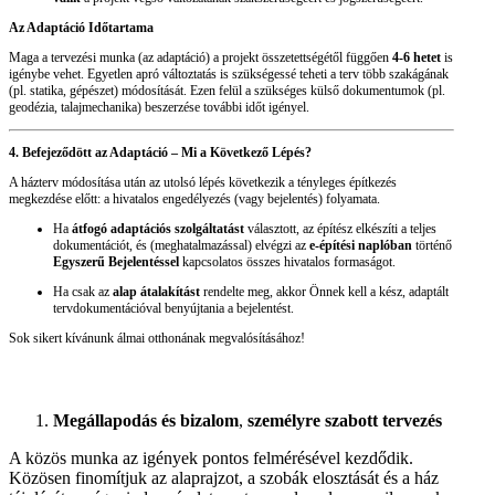
Az Adaptáció Időtartama
Maga a tervezési munka (az adaptáció) a projekt összetettségétől függően
4-6 hetet
is
igénybe vehet. Egyetlen apró változtatás is szükségessé teheti a terv több szakágának
(pl. statika, gépészet) módosítását. Ezen felül a szükséges külső dokumentumok (pl.
geodézia, talajmechanika) beszerzése további időt igényel.
4. Befejeződött az Adaptáció – Mi a Következő Lépés?
A házterv módosítása után az utolsó lépés következik a tényleges építkezés
megkezdése előtt: a hivatalos engedélyezés (vagy bejelentés) folyamata.
Ha
átfogó adaptációs szolgáltatást
választott, az építész elkészíti a teljes
dokumentációt, és (meghatalmazással) elvégzi az
e-építési naplóban
történő
Egyszerű Bejelentéssel
kapcsolatos összes hivatalos formaságot.
Ha csak az
alap átalakítást
rendelte meg, akkor Önnek kell a kész, adaptált
tervdokumentációval benyújtania a bejelentést.
Sok sikert kívánunk álmai otthonának megvalósításához!
Megállapodás és bizalom
,
személyre szabott tervezés
A közös munka az igények pontos felmérésével kezdődik.
Közösen finomítjuk az alaprajzot, a szobák elosztását és a ház