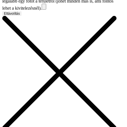
legalább egy fotót a területről (jöhet minden más is, ami fontos
lehet a kivitelezésnél).
Eltávolítás