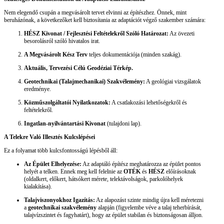
Nem elegendő csupán a megvásárolt tervet elvinni az építészhez. Önnek, mint
beruházónak, a következőket kell biztosítania az adaptációt végző szakember számára:
HÉSZ Kivonat / Fejlesztési Feltételekről Szóló Határozat:
Az övezeti
besorolásról szóló hivatalos irat.
A Megvásárolt Kész Terv
teljes dokumentációja (minden szakág).
Aktuális, Tervezési Célú Geodéziai Térkép.
Geotechnikai (Talajmechanikai) Szakvélemény:
A geológiai vizsgálatok
eredménye.
Közműszolgáltatói Nyilatkozatok:
A csatlakozási lehetőségekről és
feltételekről.
Ingatlan-nyilvántartási Kivonat
(tulajdoni lap).
A Telekre Való Illesztés Kulcslépései
Ez a folyamat több kulcsfontosságú lépésből áll:
Az Épület Elhelyezése:
Az adaptáló építész meghatározza az épület pontos
helyét a telken. Ennek meg kell felelnie az
OTÉK
és
HÉSZ
előírásoknak
(oldalkert, előkert, hátsókert mérete, telektávolságok, parkolóhelyek
kialakítása).
Talajviszonyokhoz Igazítás:
Az alapozást szinte mindig újra kell méretezni
a
geotechnikai szakvélemény
alapján (figyelembe véve a talaj teherbírását,
talajvízszintet és fagyhatárt), hogy az épület stabilan és biztonságosan álljon.