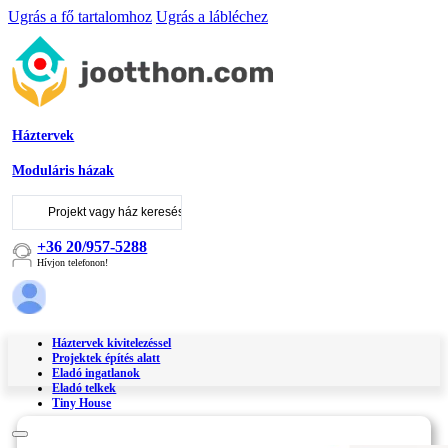
Ugrás a fő tartalomhoz
Ugrás a lábléchez
Háztervek
Moduláris házak
Keresés
...
+36 20/957-5288
Hívjon telefonon!
Háztervek kivitelezéssel
Projektek építés alatt
Eladó ingatlanok
Eladó telkek
Tiny House