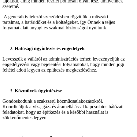
tájolását, amíg minden részlet pontosan olyan lesz, amilyennek
szeretné.
A generálkivitelezői szerződésben rögzítjük a műszaki
tartalmat, a határidőket és a költségeket, így Önnek a teljes
folyamat alatt anyagi és szakmai biztonságot nyújtunk.
Hatósági ügyintézés és engedélyek
Levesszük a válláról az adminisztrációs terhet: levezényeljük az
engedélyezési vagy bejelentési folyamatokat, hogy minden jogi
feltétel adott legyen az építkezés megkezdéséhez.
Közművek ügyintézése
Gondoskodunk a szakszerű közműcsatlakozásokról.
Koordináljuk a víz-, gáz- és áramellátással kapcsolatos hálózati
feladatokat, hogy az építkezés és a későbbi használat is
zökkenőmentes legyen.