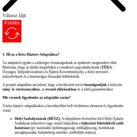
Válassz fájlt
Küldés
1. Mi az a Kész Házterv Adaptálása?
Az adaptáció egyike a szükséges formaságoknak az építkezés megkezdése előtt.
Biztosítja, hogy az épület megfeleljen a vonatkozó jogszabályoknak (
TÉKA
–
Országos Településrendezési és Építési Követelmények), a helyi tervezési
irányelveknek és a biztonságos használat feltételeinek.
A projekt adaptálása azt jelenti, hogy a kiválasztott tervet
hozzáigazítják
a helyszín
talaj- és vízviszonyaihoz
, az
övezeti előírásokhoz
és a telek paramétereihez.
Mit vesznek figyelembe az adaptálás során?
A kész házterv adaptálásakor a következőket kell részletesen elemezni és figyelembe
venni:
Helyi Szabályozások (HÉSZ):
A településen érvényben lévő Helyi Építési
Szabályzat irányelvei vagy ennek hiányában a
fejlesztési feltételekről szóló
határozat
(pl. maximális épületmagasság, tetőhajlásszög, homlokzati
anyaghasználat, beépítettség mértéke, zöldfelület aránya).