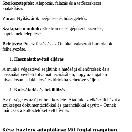
Szerkezetépítés:
Alapozás, falazás és a tetőszerkezet
kialakítása.
Zárás:
Nyílászárók beépítése és hőszigetelés.
Szakipari munkák:
Elektromos és gépészeti szerelés,
napelemek telepítése.
Befejezés:
Precíz festés és az Ön által választott burkolatok
felhelyezése.
Használatbavételi eljárás
A munka végeztével segítünk a hatósági ellenőrzések és a
használatbavételi folyamat lezárásában, hogy az ingatlan
hivatalosan is lakhatóvá és birtokba vehetővé váljon.
Kulcsátadás és beköltözés
Az út vége és az új otthon kezdete. Átadjuk az elkészült házat a
szükséges dokumentációkkal és garanciákkal együtt – Önnek
már csak a költöztetőket kell hívnia.
Kész házterv adaptálása: Mit foglal magában