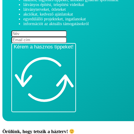
látványos építési, telepítési videókat
látványterveket, ötleteket
akciókat, kedvező ajánlatokat
egyedülálló projekteket, ingatlanokat
információt az aktuális támogatásokról
Kérem a hasznos tippeket!
Örülünk, hogy tetszik a házterv!