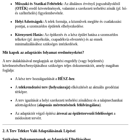
Műszaki és Statikai Feltételek:
Az általános érvényű jogszabályokból
(
OTÉK
) eredő követelmények, valamint a szerkezeti terhelési zónák (pl. hó-
és szélterhelés) figyelembevétele.
Helyi Adottságok:
A telek formája, a közművek megléte és csatlakozási
pontjai, a szomszédos épületek elhelyezkedése.
Környezeti Hatás:
Az építkezés és a kész épület hatása a szomszédos
telkekre (pl. árnyékolás, csapadékvíz-elvezetés) és az ennek
minimalizálásához szükséges intézkedések.
Mit kapok az adaptációs folyamat eredményeként?
A terv átalakításával megkapjuk az építési engedély (vagy bejelentés)
kérelmezéséhez/benyújtásához szükséges teljes dokumentációt, amely magában
foglalja:
A kész terv hozzáigazítását a
HÉSZ-hez
.
A
telekrendezési terv (helyszínrajz)
elkészítését az aktuális geodéziai
térképre.
A terv igazítását a helyi szerkezeti terhelési zónákhoz és a talajmechanikai
adottságokhoz (
alapozás méretezésének felülvizsgálata
).
Az adaptációt végző építész
átveszi az épülettervezői felelősséget
a
módosított tervért.
2. A Terv Telekre Való Adaptálásának Lépései
Szükséges Dokumentumok az Adaptáció Elindításához