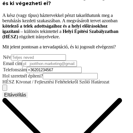
és ki végezheti el?
A kész (vagy típus) háztervekkel pénzt takaríthatunk meg a
beruházás kezdeti szakaszában. A megvásárolt tervet azonban
kötelező a telek adottságaihoz és a helyi előírásokhoz
igazítani
– különös tekintettel a
Helyi Építési Szabályzatban
(HÉSZ)
rögzített irányelvekre.
Mit jelent pontosan a tervadaptáció, és ki jogosult elvégezni?
Név
Email cím
Telefonszám
Hol szeretnél építeni?
HÉSZ Kivonat / Fejlesztési Feltételekről Szóló Határozat
Eltávolítás