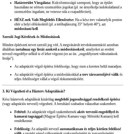
Hatásterület Vizsgálata:
Kulcsfontosságú szempont, hogy az épület
használata ne sértsen szomszédos jogokat (pl. ne árnyékolja indokolatlanul a
szomszédos ingatlant, ne vezesse oda a csapadékvizet).
HÉSZ-nek Való Megfelelés Ellenőrzése:
Ha a kész terv valamelyik ponton
eltér a helyi előírásoktól (pl. a tetőhajlásszög 35° helyett 40°), azt
módosítani kell
.
Szerzői Jogi Kérdések és Módosítások
Minden építészeti tervet szerzői jog véd. A megvásárolt tervdokumentáció azonban
általában
tartalmaz egy listát azokról a módosításokról
, amelyeket az eredeti
tervező engedélye nélkül is el lehet végezni (ez az ún. „engedélyezett változtatások
listája”).
Az adaptációt végző építész felelőssége, hogy ezen a kereten belül maradjon.
Az adaptációt végző építész a módosításokkal
a terv társszerzőjévé válik
és
teljes felelősséget vállal a végső dokumentációért.
3. Ki Végezheti el a Házterv Adaptálását?
Kész háztervek adaptálását kizárólag
megfelelő jogosultsággal rendelkező építész
(vagy adaptációs tervező) végezheti. A beruházó szabadon választhat szakembert.
Feltétel:
Az adaptációt végző szakembernek
aktív tervezői engedéllyel és
kamarai tagsággal
(Magyar Építész Kamara vagy Mérnöki Kamara) kell
rendelkeznie.
Felelősség:
Az adaptáló tervező
automatikusan és teljes körűen felelőssé
válik
a projekt végső változatának szakszerűségéért és jogszerűségéért.