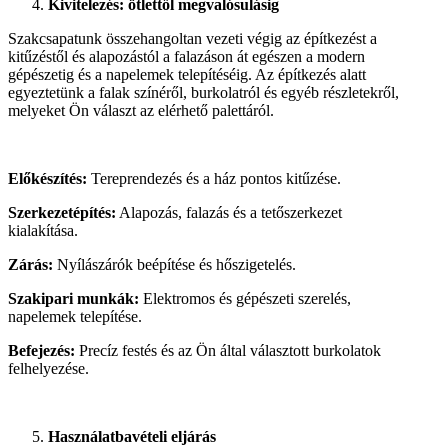
Kivitelezés: ötlettől megvalósulásig
Szakcsapatunk összehangoltan vezeti végig az építkezést a
kitűzéstől és alapozástól a falazáson át egészen a modern
gépészetig és a napelemek telepítéséig. Az építkezés alatt
egyeztetünk a falak színéről, burkolatról és egyéb részletekről,
melyeket Ön választ az elérhető palettáról.
Előkészítés:
Tereprendezés és a ház pontos kitűzése.
Szerkezetépítés:
Alapozás, falazás és a tetőszerkezet
kialakítása.
Zárás:
Nyílászárók beépítése és hőszigetelés.
Szakipari munkák:
Elektromos és gépészeti szerelés,
napelemek telepítése.
Befejezés:
Precíz festés és az Ön által választott burkolatok
felhelyezése.
Használatbavételi eljárás