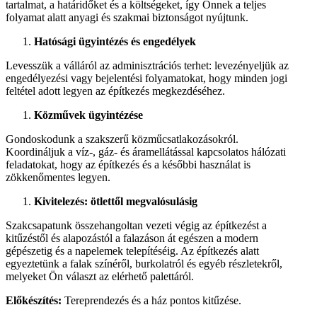
tartalmat, a határidőket és a költségeket, így Önnek a teljes
folyamat alatt anyagi és szakmai biztonságot nyújtunk.
Hatósági ügyintézés és engedélyek
Levesszük a válláról az adminisztrációs terhet: levezényeljük az
engedélyezési vagy bejelentési folyamatokat, hogy minden jogi
feltétel adott legyen az építkezés megkezdéséhez.
Közművek ügyintézése
Gondoskodunk a szakszerű közműcsatlakozásokról.
Koordináljuk a víz-, gáz- és áramellátással kapcsolatos hálózati
feladatokat, hogy az építkezés és a későbbi használat is
zökkenőmentes legyen.
Kivitelezés: ötlettől megvalósulásig
Szakcsapatunk összehangoltan vezeti végig az építkezést a
kitűzéstől és alapozástól a falazáson át egészen a modern
gépészetig és a napelemek telepítéséig. Az építkezés alatt
egyeztetünk a falak színéről, burkolatról és egyéb részletekről,
melyeket Ön választ az elérhető palettáról.
Előkészítés:
Tereprendezés és a ház pontos kitűzése.