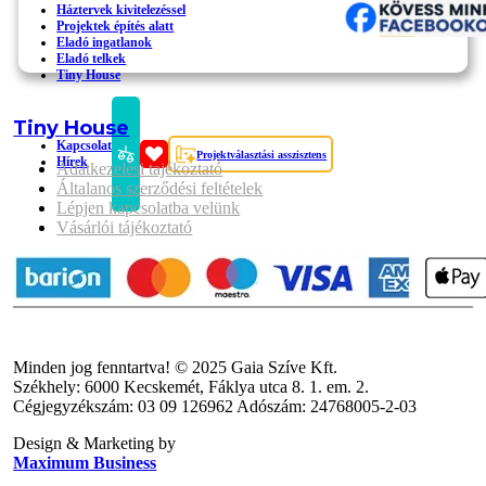
Háztervek kivitelezéssel
Projektek építés alatt
Eladó ingatlanok
Eladó telkek
Tiny House
Tiny House
Kapcsolat
Projektválasztási asszisztens
Hírek
Adatkezelési tajékoztató
Általanos szerződési feltételek
Lépjen kapcsolatba velünk
Vásárlói tájékoztató
Minden jog fenntartva! © 2025 Gaia Szíve Kft.
Székhely: 6000 Kecskemét, Fáklya utca 8. 1. em. 2.
Cégjegyzékszám: 03 09 126962 Adószám: 24768005-2-03
Design & Marketing by
Maximum Business