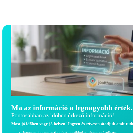
Ma az információ a legnagyobb érték.
Pontosabban az időben érkező információ!
Most jó időben vagy jó helyen! Ingyen és szívesen átadjuk amit tu
hasznos, ingyenes tippeket, amikkel gyakran spórolhatsz