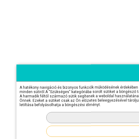
A hatékony navigáció és bizonyos funkciók működésének érdekében sü
minden sütiről.A "Szükséges" kategóriába sorolt sütiket a böngésző 
A harmadik féltől származó sütik segítenek a weboldal használatának 
Önnek. Ezeket a sütiket csak az Ön előzetes beleegyezésével tároljuk
letiltása befolyásolhatja a böngészési élményt.