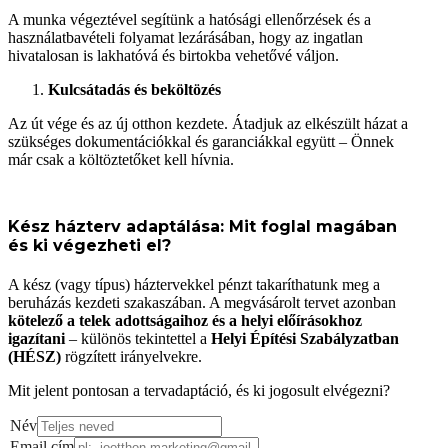
A munka végeztével segítünk a hatósági ellenőrzések és a
használatbavételi folyamat lezárásában, hogy az ingatlan
hivatalosan is lakhatóvá és birtokba vehetővé váljon.
Kulcsátadás és beköltözés
Az út vége és az új otthon kezdete. Átadjuk az elkészült házat a
szükséges dokumentációkkal és garanciákkal együtt – Önnek
már csak a költöztetőket kell hívnia.
Kész házterv adaptálása: Mit foglal magában
és ki végezheti el?
A kész (vagy típus) háztervekkel pénzt takaríthatunk meg a
beruházás kezdeti szakaszában. A megvásárolt tervet azonban
kötelező a telek adottságaihoz és a helyi előírásokhoz
igazítani
– különös tekintettel a
Helyi Építési Szabályzatban
(HÉSZ)
rögzített irányelvekre.
Mit jelent pontosan a tervadaptáció, és ki jogosult elvégezni?
Név
Email cím