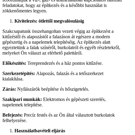
feladatokat, hogy az építkezés és a későbbi használat is
zökkenőmentes legyen.
Kivitelezés: ötlettől megvalósulásig
Szakcsapatunk összehangoltan vezeti végig az építkezést a
kitűzéstől és alapozástól a falazáson át egészen a modern
gépészetig és a napelemek telepítéséig. Az építkezés alatt
egyeztetünk a falak színéről, burkolatról és egyéb részletekről,
melyeket Ön választ az elérhető palettáról.
Előkészítés:
Tereprendezés és a ház pontos kitűzése.
Szerkezetépítés:
Alapozás, falazás és a tetőszerkezet
kialakítása.
Zárás:
Nyílászárók beépítése és hőszigetelés.
Szakipari munkák:
Elektromos és gépészeti szerelés,
napelemek telepítése.
Befejezés:
Precíz festés és az Ön által választott burkolatok
felhelyezése.
Használatbavételi eljárás