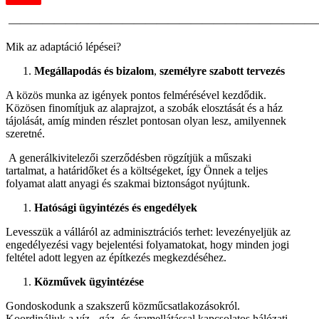
———————————————————————————
Mik az adaptáció lépései?
Megállapodás és bizalom
,
személyre szabott tervezés
A közös munka az igények pontos felmérésével kezdődik.
Közösen finomítjuk az alaprajzot, a szobák elosztását és a ház
tájolását, amíg minden részlet pontosan olyan lesz, amilyennek
szeretné.
A generálkivitelezői szerződésben rögzítjük a műszaki
tartalmat, a határidőket és a költségeket, így Önnek a teljes
folyamat alatt anyagi és szakmai biztonságot nyújtunk.
Hatósági ügyintézés és engedélyek
Levesszük a válláról az adminisztrációs terhet: levezényeljük az
engedélyezési vagy bejelentési folyamatokat, hogy minden jogi
feltétel adott legyen az építkezés megkezdéséhez.
Közművek ügyintézése
Gondoskodunk a szakszerű közműcsatlakozásokról.
Koordináljuk a víz-, gáz- és áramellátással kapcsolatos hálózati