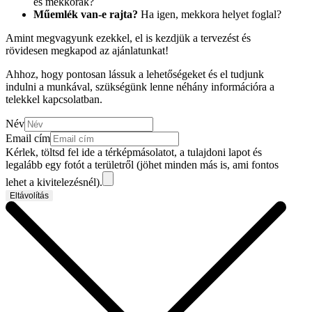
és mekkorák?
Műemlék van-e rajta?
Ha igen, mekkora helyet foglal?
Amint megvagyunk ezekkel, el is kezdjük a tervezést és
rövidesen megkapod az ajánlatunkat!
Ahhoz, hogy pontosan lássuk a lehetőségeket és el tudjunk
indulni a munkával, szükségünk lenne néhány információra a
telekkel kapcsolatban.
Név
Email cím
Kérlek, töltsd fel ide a térképmásolatot, a tulajdoni lapot és
legalább egy fotót a területről (jöhet minden más is, ami fontos
lehet a kivitelezésnél).
Eltávolítás