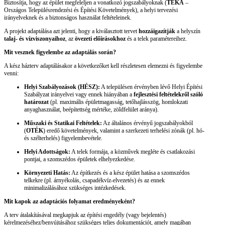
Biztosítja, hogy az épület megfeleljen a vonatkozó jogszabályoknak (
TÉKA
–
Országos Településrendezési és Építési Követelmények), a helyi tervezési
irányelveknek és a biztonságos használat feltételeinek.
A projekt adaptálása azt jelenti, hogy a kiválasztott tervet
hozzáigazítják
a helyszín
talaj- és vízviszonyaihoz
, az
övezeti előírásokhoz
és a telek paramétereihez.
Mit vesznek figyelembe az adaptálás során?
A kész házterv adaptálásakor a következőket kell részletesen elemezni és figyelembe
venni:
Helyi Szabályozások (HÉSZ):
A településen érvényben lévő Helyi Építési
Szabályzat irányelvei vagy ennek hiányában a
fejlesztési feltételekről szóló
határozat
(pl. maximális épületmagasság, tetőhajlásszög, homlokzati
anyaghasználat, beépítettség mértéke, zöldfelület aránya).
Műszaki és Statikai Feltételek:
Az általános érvényű jogszabályokból
(
OTÉK
) eredő követelmények, valamint a szerkezeti terhelési zónák (pl. hó-
és szélterhelés) figyelembevétele.
Helyi Adottságok:
A telek formája, a közművek megléte és csatlakozási
pontjai, a szomszédos épületek elhelyezkedése.
Környezeti Hatás:
Az építkezés és a kész épület hatása a szomszédos
telkekre (pl. árnyékolás, csapadékvíz-elvezetés) és az ennek
minimalizálásához szükséges intézkedések.
Mit kapok az adaptációs folyamat eredményeként?
A terv átalakításával megkapjuk az építési engedély (vagy bejelentés)
kérelmezéséhez/benyújtásához szükséges teljes dokumentációt, amely magában