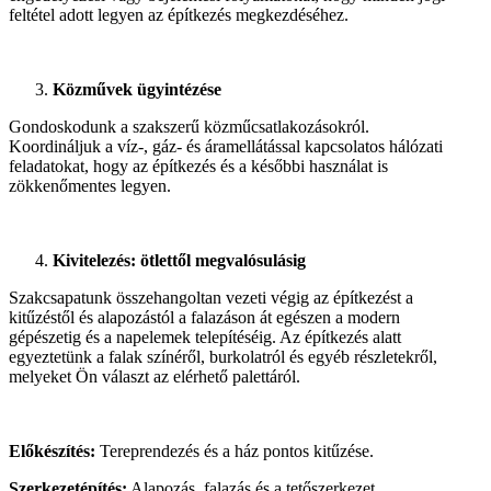
feltétel adott legyen az építkezés megkezdéséhez.
Közművek ügyintézése
Gondoskodunk a szakszerű közműcsatlakozásokról.
Koordináljuk a víz-, gáz- és áramellátással kapcsolatos hálózati
feladatokat, hogy az építkezés és a későbbi használat is
zökkenőmentes legyen.
Kivitelezés: ötlettől megvalósulásig
Szakcsapatunk összehangoltan vezeti végig az építkezést a
kitűzéstől és alapozástól a falazáson át egészen a modern
gépészetig és a napelemek telepítéséig. Az építkezés alatt
egyeztetünk a falak színéről, burkolatról és egyéb részletekről,
melyeket Ön választ az elérhető palettáról.
Előkészítés:
Tereprendezés és a ház pontos kitűzése.
Szerkezetépítés:
Alapozás, falazás és a tetőszerkezet