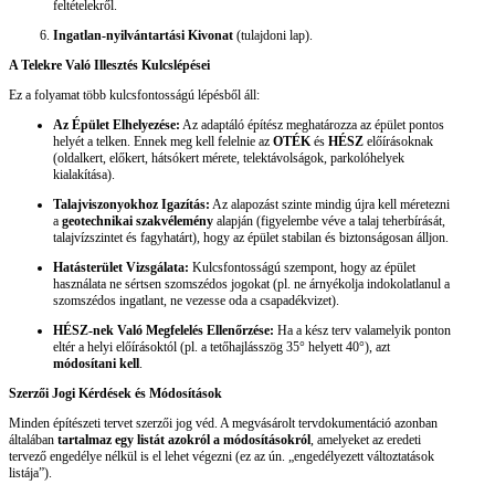
feltételekről.
Ingatlan-nyilvántartási Kivonat
(tulajdoni lap).
A Telekre Való Illesztés Kulcslépései
Ez a folyamat több kulcsfontosságú lépésből áll:
Az Épület Elhelyezése:
Az adaptáló építész meghatározza az épület pontos
helyét a telken. Ennek meg kell felelnie az
OTÉK
és
HÉSZ
előírásoknak
(oldalkert, előkert, hátsókert mérete, telektávolságok, parkolóhelyek
kialakítása).
Talajviszonyokhoz Igazítás:
Az alapozást szinte mindig újra kell méretezni
a
geotechnikai szakvélemény
alapján (figyelembe véve a talaj teherbírását,
talajvízszintet és fagyhatárt), hogy az épület stabilan és biztonságosan álljon.
Hatásterület Vizsgálata:
Kulcsfontosságú szempont, hogy az épület
használata ne sértsen szomszédos jogokat (pl. ne árnyékolja indokolatlanul a
szomszédos ingatlant, ne vezesse oda a csapadékvizet).
HÉSZ-nek Való Megfelelés Ellenőrzése:
Ha a kész terv valamelyik ponton
eltér a helyi előírásoktól (pl. a tetőhajlásszög 35° helyett 40°), azt
módosítani kell
.
Szerzői Jogi Kérdések és Módosítások
Minden építészeti tervet szerzői jog véd. A megvásárolt tervdokumentáció azonban
általában
tartalmaz egy listát azokról a módosításokról
, amelyeket az eredeti
tervező engedélye nélkül is el lehet végezni (ez az ún. „engedélyezett változtatások
listája”).