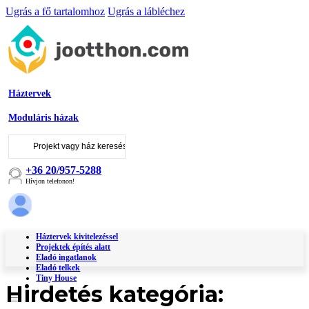
Ugrás a fő tartalomhoz
Ugrás a lábléchez
Háztervek
Moduláris házak
Keresés
...
+36 20/957-5288
Hívjon telefonon!
Háztervek kivitelezéssel
Projektek építés alatt
Eladó ingatlanok
Eladó telkek
Tiny House
Hirdetés kategória: