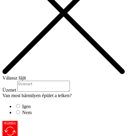
Válassz fájlt
Üzenet
Van most bármilyen épület a telken?
Igen
Nem
Küldés