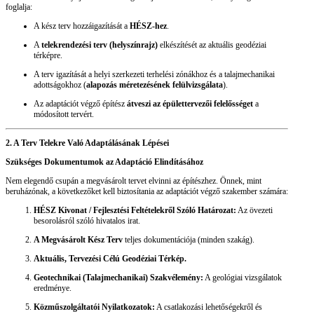
foglalja:
A kész terv hozzáigazítását a
HÉSZ-hez
.
A
telekrendezési terv (helyszínrajz)
elkészítését az aktuális geodéziai
térképre.
A terv igazítását a helyi szerkezeti terhelési zónákhoz és a talajmechanikai
adottságokhoz (
alapozás méretezésének felülvizsgálata
).
Az adaptációt végző építész
átveszi az épülettervezői felelősséget
a
módosított tervért.
2. A Terv Telekre Való Adaptálásának Lépései
Szükséges Dokumentumok az Adaptáció Elindításához
Nem elegendő csupán a megvásárolt tervet elvinni az építészhez. Önnek, mint
beruházónak, a következőket kell biztosítania az adaptációt végző szakember számára:
HÉSZ Kivonat / Fejlesztési Feltételekről Szóló Határozat:
Az övezeti
besorolásról szóló hivatalos irat.
A Megvásárolt Kész Terv
teljes dokumentációja (minden szakág).
Aktuális, Tervezési Célú Geodéziai Térkép.
Geotechnikai (Talajmechanikai) Szakvélemény:
A geológiai vizsgálatok
eredménye.
Közműszolgáltatói Nyilatkozatok:
A csatlakozási lehetőségekről és