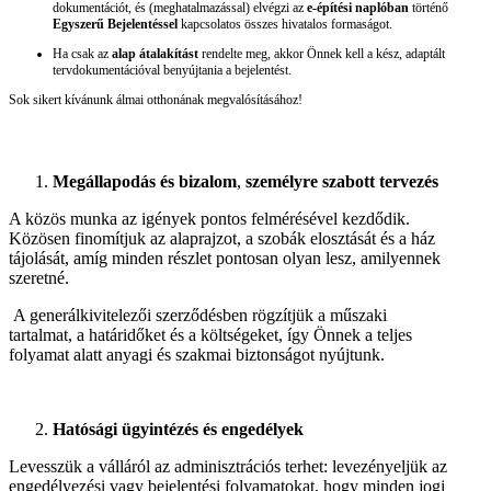
dokumentációt, és (meghatalmazással) elvégzi az
e-építési naplóban
történő
Egyszerű Bejelentéssel
kapcsolatos összes hivatalos formaságot.
Ha csak az
alap átalakítást
rendelte meg, akkor Önnek kell a kész, adaptált
tervdokumentációval benyújtania a bejelentést.
Sok sikert kívánunk álmai otthonának megvalósításához!
Megállapodás és bizalom
,
személyre szabott tervezés
A közös munka az igények pontos felmérésével kezdődik.
Közösen finomítjuk az alaprajzot, a szobák elosztását és a ház
tájolását, amíg minden részlet pontosan olyan lesz, amilyennek
szeretné.
A generálkivitelezői szerződésben rögzítjük a műszaki
tartalmat, a határidőket és a költségeket, így Önnek a teljes
folyamat alatt anyagi és szakmai biztonságot nyújtunk.
Hatósági ügyintézés és engedélyek
Levesszük a válláról az adminisztrációs terhet: levezényeljük az
engedélyezési vagy bejelentési folyamatokat, hogy minden jogi