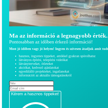
Ma az információ a legnagyobb érték.
Pontosabban az időben érkező információ!
Most jó időben vagy jó helyen! Ingyen és szívesen átadjuk amit tu
hasznos, ingyenes tippeket, amikkel gyakran spórolhatsz
látványos építési, telepítési videókat
látványterveket, ötleteket
akciókat, kedvező ajánlatokat
egyedülálló projekteket, ingatlanokat
információt az aktuális támogatásokról
Kérem a hasznos tippeket!