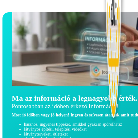
Ma az információ a legnagyobb érték.
Pontosabban az időben érkező információ!
Most jó időben vagy jó helyen! Ingyen és szívesen átadjuk amit tu
hasznos, ingyenes tippeket, amikkel gyakran spórolhatsz
látványos építési, telepítési videókat
látványterveket, ötleteket