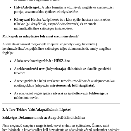
Helyi Adottságok:
A telek formája, a közművek megléte és csatlakozási
pontjai, a szomszédos épületek elhelyezkedése.
Környezeti Hatás:
Az építkezés és a kész épület hatása a szomszédos
telkekre (pl. árnyékolás, csapadékvíz-elvezetés) és az ennek
minimalizálásához szükséges intézkedések.
Mit kapok az adaptációs folyamat eredményeként?
A terv átalakításával megkapjuk az építési engedély (vagy bejelentés)
kérelmezéséhez/benyújtásához szükséges teljes dokumentációt, amely magában
foglalja:
A kész terv hozzáigazítását a
HÉSZ-hez
.
A
telekrendezési terv (helyszínrajz)
elkészítését az aktuális geodéziai
térképre.
A terv igazítását a helyi szerkezeti terhelési zónákhoz és a talajmechanikai
adottságokhoz (
alapozás méretezésének felülvizsgálata
).
Az adaptációt végző építész
átveszi az épülettervezői felelősséget
a
módosított tervért.
2. A Terv Telekre Való Adaptálásának Lépései
Szükséges Dokumentumok az Adaptáció Elindításához
Nem elegendő csupán a megvásárolt tervet elvinni az építészhez. Önnek, mint
beruházónak, a következőket kell biztosítania az adaptációt végző szakember számára: