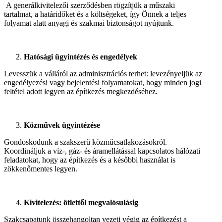
A generálkivitelezői szerződésben rögzítjük a műszaki
tartalmat, a határidőket és a költségeket, így Önnek a teljes
folyamat alatt anyagi és szakmai biztonságot nyújtunk.
Hatósági ügyintézés és engedélyek
Levesszük a válláról az adminisztrációs terhet: levezényeljük az
engedélyezési vagy bejelentési folyamatokat, hogy minden jogi
feltétel adott legyen az építkezés megkezdéséhez.
Közművek ügyintézése
Gondoskodunk a szakszerű közműcsatlakozásokról.
Koordináljuk a víz-, gáz- és áramellátással kapcsolatos hálózati
feladatokat, hogy az építkezés és a későbbi használat is
zökkenőmentes legyen.
Kivitelezés: ötlettől megvalósulásig
Szakcsapatunk összehangoltan vezeti végig az építkezést a