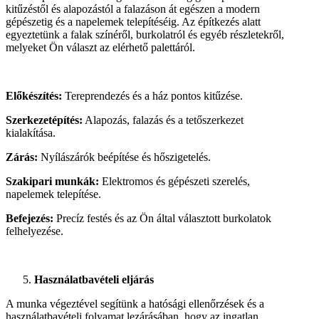
kitűzéstől és alapozástól a falazáson át egészen a modern
gépészetig és a napelemek telepítéséig. Az építkezés alatt
egyeztetünk a falak színéről, burkolatról és egyéb részletekről,
melyeket Ön választ az elérhető palettáról.
Előkészítés:
Tereprendezés és a ház pontos kitűzése.
Szerkezetépítés:
Alapozás, falazás és a tetőszerkezet
kialakítása.
Zárás:
Nyílászárók beépítése és hőszigetelés.
Szakipari munkák:
Elektromos és gépészeti szerelés,
napelemek telepítése.
Befejezés:
Precíz festés és az Ön által választott burkolatok
felhelyezése.
Használatbavételi eljárás
A munka végeztével segítünk a hatósági ellenőrzések és a
használatbavételi folyamat lezárásában, hogy az ingatlan