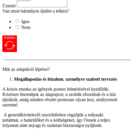
Üzenet
Van most bármilyen épület a telken?
Igen
Nem
Küldés
———————————————————————————
Mik az adaptáció lépései?
Megállapodás és bizalom
,
személyre szabott tervezés
A közös munka az igények pontos felmérésével kezdődik.
Közösen finomítjuk az alaprajzot, a szobák elosztását és a ház
tájolását, amíg minden részlet pontosan olyan lesz, amilyennek
szeretné.
A generálkivitelezői szerződésben rögzítjük a műszaki
tartalmat, a határidőket és a költségeket, így Önnek a teljes
folyamat alatt anyagi és szakmai biztonságot nyújtunk.