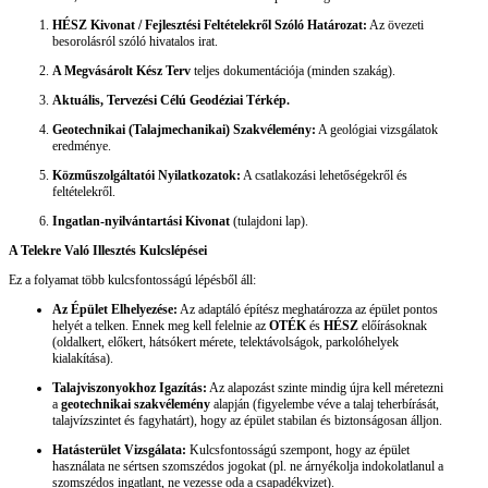
HÉSZ Kivonat / Fejlesztési Feltételekről Szóló Határozat:
Az övezeti
besorolásról szóló hivatalos irat.
A Megvásárolt Kész Terv
teljes dokumentációja (minden szakág).
Aktuális, Tervezési Célú Geodéziai Térkép.
Geotechnikai (Talajmechanikai) Szakvélemény:
A geológiai vizsgálatok
eredménye.
Közműszolgáltatói Nyilatkozatok:
A csatlakozási lehetőségekről és
feltételekről.
Ingatlan-nyilvántartási Kivonat
(tulajdoni lap).
A Telekre Való Illesztés Kulcslépései
Ez a folyamat több kulcsfontosságú lépésből áll:
Az Épület Elhelyezése:
Az adaptáló építész meghatározza az épület pontos
helyét a telken. Ennek meg kell felelnie az
OTÉK
és
HÉSZ
előírásoknak
(oldalkert, előkert, hátsókert mérete, telektávolságok, parkolóhelyek
kialakítása).
Talajviszonyokhoz Igazítás:
Az alapozást szinte mindig újra kell méretezni
a
geotechnikai szakvélemény
alapján (figyelembe véve a talaj teherbírását,
talajvízszintet és fagyhatárt), hogy az épület stabilan és biztonságosan álljon.
Hatásterület Vizsgálata:
Kulcsfontosságú szempont, hogy az épület
használata ne sértsen szomszédos jogokat (pl. ne árnyékolja indokolatlanul a
szomszédos ingatlant, ne vezesse oda a csapadékvizet).