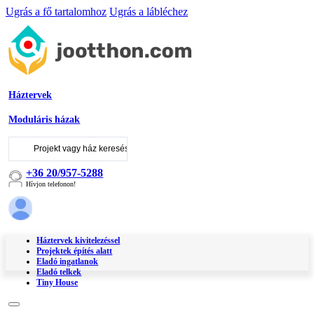
Ugrás a fő tartalomhoz
Ugrás a lábléchez
Háztervek
Moduláris házak
Keresés
...
+36 20/957-5288
Hívjon telefonon!
Háztervek kivitelezéssel
Projektek építés alatt
Eladó ingatlanok
Eladó telkek
Tiny House