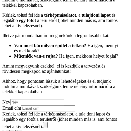
telekkel kapcsolatban.
Kérlek, töltsd fel ide a
térképmásolatot
, a
tulajdoni lapot
és
legalább egy
fotót
a területről (jöhet minden más is, ami fontos
lehet a kivitelezésnél).
Illetve pár mondatban írd meg nekünk a legfontosabbakat:
Van most bármilyen épület a telken?
Ha igen, mennyi
és mekkorák?
Műemlék van-e rajta?
Ha igen, mekkora helyet foglal?
Amint megvagyunk ezekkel, el is kezdjük a tervezést és
rövidesen megkapod az ajánlatunkat!
Ahhoz, hogy pontosan lássuk a lehetőségeket és el tudjunk
indulni a munkával, szükségünk lenne néhány információra a
telekkel kapcsolatban.
Név
Email cím
Kérlek, töltsd fel ide a térképmásolatot, a tulajdoni lapot és
legalább egy fotót a területről (jöhet minden más is, ami fontos
lehet a kivitelezésnél).