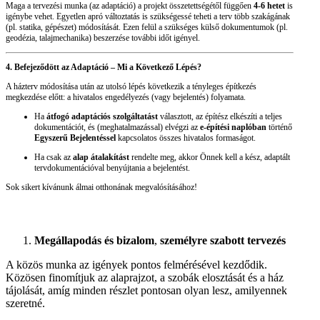
Maga a tervezési munka (az adaptáció) a projekt összetettségétől függően
4-6 hetet
is
igénybe vehet. Egyetlen apró változtatás is szükségessé teheti a terv több szakágának
(pl. statika, gépészet) módosítását. Ezen felül a szükséges külső dokumentumok (pl.
geodézia, talajmechanika) beszerzése további időt igényel.
4. Befejeződött az Adaptáció – Mi a Következő Lépés?
A házterv módosítása után az utolsó lépés következik a tényleges építkezés
megkezdése előtt: a hivatalos engedélyezés (vagy bejelentés) folyamata.
Ha
átfogó adaptációs szolgáltatást
választott, az építész elkészíti a teljes
dokumentációt, és (meghatalmazással) elvégzi az
e-építési naplóban
történő
Egyszerű Bejelentéssel
kapcsolatos összes hivatalos formaságot.
Ha csak az
alap átalakítást
rendelte meg, akkor Önnek kell a kész, adaptált
tervdokumentációval benyújtania a bejelentést.
Sok sikert kívánunk álmai otthonának megvalósításához!
Megállapodás és bizalom
,
személyre szabott tervezés
A közös munka az igények pontos felmérésével kezdődik.
Közösen finomítjuk az alaprajzot, a szobák elosztását és a ház
tájolását, amíg minden részlet pontosan olyan lesz, amilyennek
szeretné.