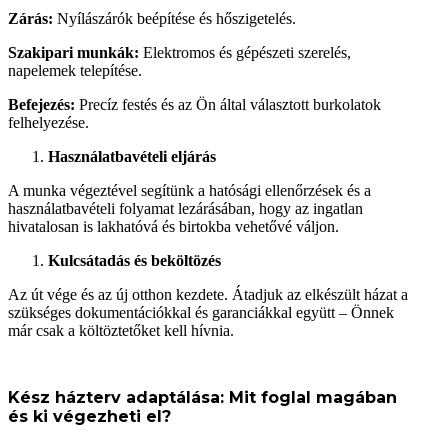
Zárás:
Nyílászárók beépítése és hőszigetelés.
Szakipari munkák:
Elektromos és gépészeti szerelés,
napelemek telepítése.
Befejezés:
Precíz festés és az Ön által választott burkolatok
felhelyezése.
Használatbavételi eljárás
A munka végeztével segítünk a hatósági ellenőrzések és a
használatbavételi folyamat lezárásában, hogy az ingatlan
hivatalosan is lakhatóvá és birtokba vehetővé váljon.
Kulcsátadás és beköltözés
Az út vége és az új otthon kezdete. Átadjuk az elkészült házat a
szükséges dokumentációkkal és garanciákkal együtt – Önnek
már csak a költöztetőket kell hívnia.
Kész házterv adaptálása: Mit foglal magában
és ki végezheti el?