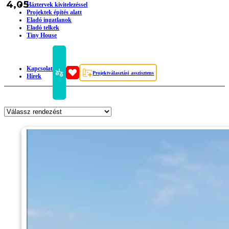
4,05
Háztervek kivitelezéssel
Projektek építés alatt
Eladó ingatlanok
Eladó telkek
Tiny House
Kapcsolat
Projektválasztási asszisztens
Hírek