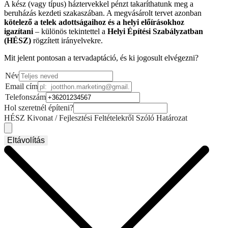
A kész (vagy típus) háztervekkel pénzt takaríthatunk meg a
beruházás kezdeti szakaszában. A megvásárolt tervet azonban
kötelező a telek adottságaihoz és a helyi előírásokhoz
igazítani
– különös tekintettel a
Helyi Építési Szabályzatban
(HÉSZ)
rögzített irányelvekre.
Mit jelent pontosan a tervadaptáció, és ki jogosult elvégezni?
Név
Email cím
Telefonszám
Hol szeretnél építeni?
HÉSZ Kivonat / Fejlesztési Feltételekről Szóló Határozat
Eltávolítás