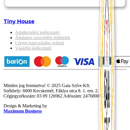
Tiny House
Adatkezelési tajékoztató
Általanos szerződési feltételek
Lépjen kapcsolatba velünk
Vásárlói tájékoztató
Minden jog fenntartva! © 2025 Gaia Szíve Kft.
Székhely: 6000 Kecskemét, Fáklya utca 8. 1. em. 2.
Cégjegyzékszám: 03 09 126962 Adószám: 24768005-2-03
Design & Marketing by
Maximum Business