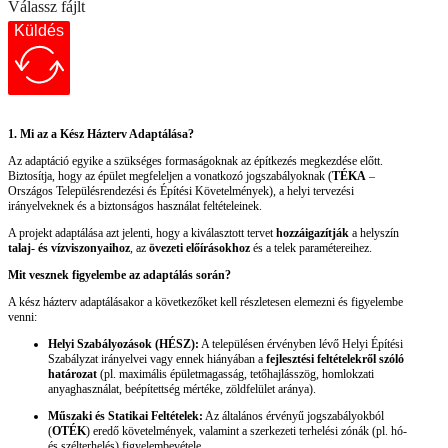
Válassz fájlt
Küldés
1. Mi az a Kész Házterv Adaptálása?
Az adaptáció egyike a szükséges formaságoknak az építkezés megkezdése előtt.
Biztosítja, hogy az épület megfeleljen a vonatkozó jogszabályoknak (
TÉKA
–
Országos Településrendezési és Építési Követelmények), a helyi tervezési
irányelveknek és a biztonságos használat feltételeinek.
A projekt adaptálása azt jelenti, hogy a kiválasztott tervet
hozzáigazítják
a helyszín
talaj- és vízviszonyaihoz
, az
övezeti előírásokhoz
és a telek paramétereihez.
Mit vesznek figyelembe az adaptálás során?
A kész házterv adaptálásakor a következőket kell részletesen elemezni és figyelembe
venni:
Helyi Szabályozások (HÉSZ):
A településen érvényben lévő Helyi Építési
Szabályzat irányelvei vagy ennek hiányában a
fejlesztési feltételekről szóló
határozat
(pl. maximális épületmagasság, tetőhajlásszög, homlokzati
anyaghasználat, beépítettség mértéke, zöldfelület aránya).
Műszaki és Statikai Feltételek:
Az általános érvényű jogszabályokból
(
OTÉK
) eredő követelmények, valamint a szerkezeti terhelési zónák (pl. hó-
és szélterhelés) figyelembevétele.