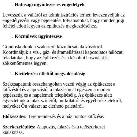
Hatósági ügyintézés és engedélyek
Levesszük a válláról az adminisztrációs terhet: levezényeljük az
engedélyezési vagy bejelentési folyamatokat, hogy minden jogi
feltétel adott legyen az építkezés megkezdéséhez.
Közművek ügyintézése
Gondoskodunk a szakszerű közműcsatlakozásokról.
Koordináljuk a víz-, gáz- és áramellátással kapcsolatos hálózati
feladatokat, hogy az építkezés és a későbbi használat is
zökkenőmentes legyen.
Kivitelezés: ötlettől megvalósulásig
Szakcsapatunk összehangoltan vezeti végig az építkezést a
kitűzéstől és alapozástól a falazáson át egészen a modern
gépészetig és a napelemek telepítéséig. Az építkezés alatt
egyeztetünk a falak színéről, burkolatról és egyéb részletekről,
melyeket Ön választ az elérhető palettáról.
Előkészítés:
Tereprendezés és a ház pontos kitűzése.
Szerkezetépítés:
Alapozás, falazás és a tetőszerkezet
kialakítása.