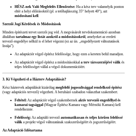
HÉSZ-nek Való Megfelelés Ellenőrzése:
Ha a kész terv valamelyik ponton
eltér a helyi előírásoktól (pl. a tetőhajlásszög 35° helyett 40°), azt
módosítani kell
.
Szerzői Jogi Kérdések és Módosítások
Minden építészeti tervet szerzői jog véd. A megvásárolt tervdokumentáció azonban
általában
tartalmaz egy listát azokról a módosításokról
, amelyeket az eredeti
tervező engedélye nélkül is el lehet végezni (ez az ún. „engedélyezett változtatások
listája”).
Az adaptációt végző építész felelőssége, hogy ezen a kereten belül maradjon.
Az adaptációt végző építész a módosításokkal
a terv társszerzőjévé válik
és
teljes felelősséget vállal a végső dokumentációért.
3. Ki Végezheti el a Házterv Adaptálását?
Kész háztervek adaptálását kizárólag
megfelelő jogosultsággal rendelkező építész
(vagy adaptációs tervező) végezheti. A beruházó szabadon választhat szakembert.
Feltétel:
Az adaptációt végző szakembernek
aktív tervezői engedéllyel és
kamarai tagsággal
(Magyar Építész Kamara vagy Mérnöki Kamara) kell
rendelkeznie.
Felelősség:
Az adaptáló tervező
automatikusan és teljes körűen felelőssé
válik
a projekt végső változatának szakszerűségéért és jogszerűségéért.
Az Adaptáció Időtartama