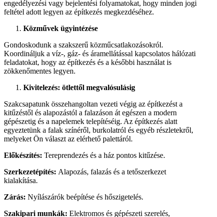
engedélyezési vagy bejelentési folyamatokat, hogy minden jogi
feltétel adott legyen az építkezés megkezdéséhez.
Közművek ügyintézése
Gondoskodunk a szakszerű közműcsatlakozásokról.
Koordináljuk a víz-, gáz- és áramellátással kapcsolatos hálózati
feladatokat, hogy az építkezés és a későbbi használat is
zökkenőmentes legyen.
Kivitelezés: ötlettől megvalósulásig
Szakcsapatunk összehangoltan vezeti végig az építkezést a
kitűzéstől és alapozástól a falazáson át egészen a modern
gépészetig és a napelemek telepítéséig. Az építkezés alatt
egyeztetünk a falak színéről, burkolatról és egyéb részletekről,
melyeket Ön választ az elérhető palettáról.
Előkészítés:
Tereprendezés és a ház pontos kitűzése.
Szerkezetépítés:
Alapozás, falazás és a tetőszerkezet
kialakítása.
Zárás:
Nyílászárók beépítése és hőszigetelés.
Szakipari munkák:
Elektromos és gépészeti szerelés,