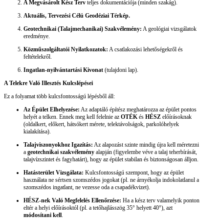
A Megvásárolt Kész Terv
teljes dokumentációja (minden szakág).
Aktuális, Tervezési Célú Geodéziai Térkép.
Geotechnikai (Talajmechanikai) Szakvélemény:
A geológiai vizsgálatok
eredménye.
Közműszolgáltatói Nyilatkozatok:
A csatlakozási lehetőségekről és
feltételekről.
Ingatlan-nyilvántartási Kivonat
(tulajdoni lap).
A Telekre Való Illesztés Kulcslépései
Ez a folyamat több kulcsfontosságú lépésből áll:
Az Épület Elhelyezése:
Az adaptáló építész meghatározza az épület pontos
helyét a telken. Ennek meg kell felelnie az
OTÉK
és
HÉSZ
előírásoknak
(oldalkert, előkert, hátsókert mérete, telektávolságok, parkolóhelyek
kialakítása).
Talajviszonyokhoz Igazítás:
Az alapozást szinte mindig újra kell méretezni
a
geotechnikai szakvélemény
alapján (figyelembe véve a talaj teherbírását,
talajvízszintet és fagyhatárt), hogy az épület stabilan és biztonságosan álljon.
Hatásterület Vizsgálata:
Kulcsfontosságú szempont, hogy az épület
használata ne sértsen szomszédos jogokat (pl. ne árnyékolja indokolatlanul a
szomszédos ingatlant, ne vezesse oda a csapadékvizet).
HÉSZ-nek Való Megfelelés Ellenőrzése:
Ha a kész terv valamelyik ponton
eltér a helyi előírásoktól (pl. a tetőhajlásszög 35° helyett 40°), azt
módosítani kell
.