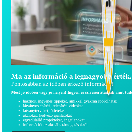
Ma az információ a legnagyobb érték.
Pontosabban az időben érkező információ!
Most jó időben vagy jó helyen! Ingyen és szívesen átadjuk amit tu
hasznos, ingyenes tippeket, amikkel gyakran spórolhatsz
látványos építési, telepítési videókat
látványterveket, ötleteket
akciókat, kedvező ajánlatokat
egyedülálló projekteket, ingatlanokat
információt az aktuális támogatásokról