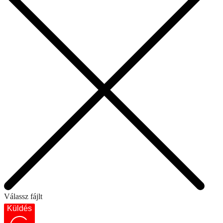
Válassz fájlt
Küldés