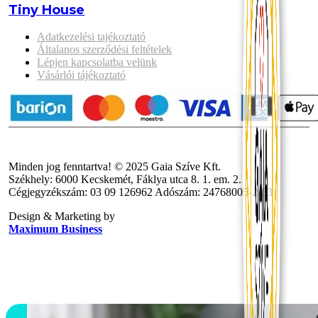
Tiny House
Adatkezelési tajékoztató
Általanos szerződési feltételek
Lépjen kapcsolatba velünk
Vásárlói tájékoztató
Minden jog fenntartva! © 2025 Gaia Szíve Kft.
Székhely: 6000 Kecskemét, Fáklya utca 8. 1. em. 2.
Cégjegyzékszám: 03 09 126962 Adószám: 24768005-2-03
Design & Marketing by
Maximum Business