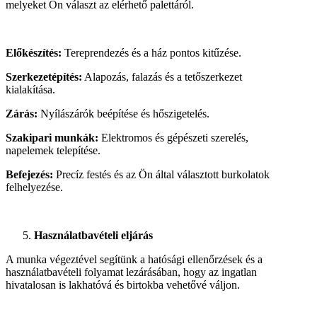
melyeket Ön választ az elérhető palettáról.
Előkészítés:
Tereprendezés és a ház pontos kitűzése.
Szerkezetépítés:
Alapozás, falazás és a tetőszerkezet
kialakítása.
Zárás:
Nyílászárók beépítése és hőszigetelés.
Szakipari munkák:
Elektromos és gépészeti szerelés,
napelemek telepítése.
Befejezés:
Precíz festés és az Ön által választott burkolatok
felhelyezése.
Használatbavételi eljárás
A munka végeztével segítünk a hatósági ellenőrzések és a
használatbavételi folyamat lezárásában, hogy az ingatlan
hivatalosan is lakhatóvá és birtokba vehetővé váljon.