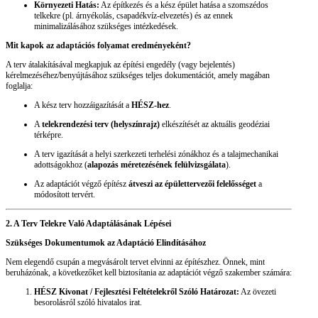
Környezeti Hatás:
Az építkezés és a kész épület hatása a szomszédos
telkekre (pl. árnyékolás, csapadékvíz-elvezetés) és az ennek
minimalizálásához szükséges intézkedések.
Mit kapok az adaptációs folyamat eredményeként?
A terv átalakításával megkapjuk az építési engedély (vagy bejelentés)
kérelmezéséhez/benyújtásához szükséges teljes dokumentációt, amely magában
foglalja:
A kész terv hozzáigazítását a
HÉSZ-hez
.
A
telekrendezési terv (helyszínrajz)
elkészítését az aktuális geodéziai
térképre.
A terv igazítását a helyi szerkezeti terhelési zónákhoz és a talajmechanikai
adottságokhoz (
alapozás méretezésének felülvizsgálata
).
Az adaptációt végző építész
átveszi az épülettervezői felelősséget
a
módosított tervért.
2. A Terv Telekre Való Adaptálásának Lépései
Szükséges Dokumentumok az Adaptáció Elindításához
Nem elegendő csupán a megvásárolt tervet elvinni az építészhez. Önnek, mint
beruházónak, a következőket kell biztosítania az adaptációt végző szakember számára:
HÉSZ Kivonat / Fejlesztési Feltételekről Szóló Határozat:
Az övezeti
besorolásról szóló hivatalos irat.