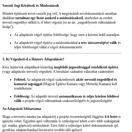
Szerzői Jogi Kérdések és Módosítások
Minden építészeti tervet szerzői jog véd. A megvásárolt tervdokumentáció azonban
általában
tartalmaz egy listát azokról a módosításokról
, amelyeket az eredeti
tervező engedélye nélkül is el lehet végezni (ez az ún. „engedélyezett változtatások
listája”).
Az adaptációt végző építész felelőssége, hogy ezen a kereten belül maradjon.
Az adaptációt végző építész a módosításokkal
a terv társszerzőjévé válik
és
teljes felelősséget vállal a végső dokumentációért.
3. Ki Végezheti el a Házterv Adaptálását?
Kész háztervek adaptálását kizárólag
megfelelő jogosultsággal rendelkező építész
(vagy adaptációs tervező) végezheti. A beruházó szabadon választhat szakembert.
Feltétel:
Az adaptációt végző szakembernek
aktív tervezői engedéllyel és
kamarai tagsággal
(Magyar Építész Kamara vagy Mérnöki Kamara) kell
rendelkeznie.
Felelősség:
Az adaptáló tervező
automatikusan és teljes körűen felelőssé
válik
a projekt végső változatának szakszerűségéért és jogszerűségéért.
Az Adaptáció Időtartama
Maga a tervezési munka (az adaptáció) a projekt összetettségétől függően
4-6 hetet
is
igénybe vehet. Egyetlen apró változtatás is szükségessé teheti a terv több szakágának
(pl. statika, gépészet) módosítását. Ezen felül a szükséges külső dokumentumok (pl.
geodézia, talajmechanika) beszerzése további időt igényel.