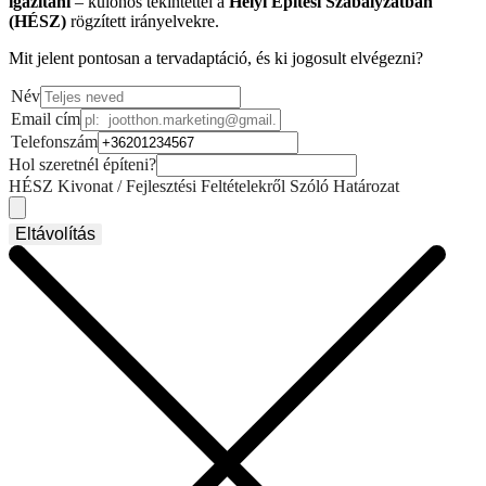
igazítani
– különös tekintettel a
Helyi Építési Szabályzatban
(HÉSZ)
rögzített irányelvekre.
Mit jelent pontosan a tervadaptáció, és ki jogosult elvégezni?
Név
Email cím
Telefonszám
Hol szeretnél építeni?
HÉSZ Kivonat / Fejlesztési Feltételekről Szóló Határozat
Eltávolítás