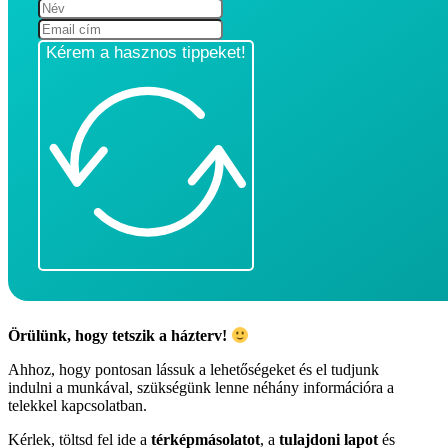
Kérem a hasznos tippeket!
Örülünk, hogy tetszik a házterv!
Ahhoz, hogy pontosan lássuk a lehetőségeket és el tudjunk
indulni a munkával, szükségünk lenne néhány információra a
telekkel kapcsolatban.
Kérlek, töltsd fel ide a
térképmásolatot
, a
tulajdoni lapot
és