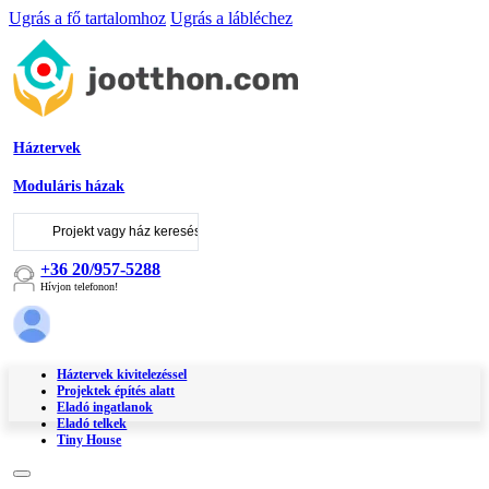
Ugrás a fő tartalomhoz
Ugrás a lábléchez
Háztervek
Moduláris házak
Keresés
...
+36 20/957-5288
Hívjon telefonon!
Háztervek kivitelezéssel
Projektek építés alatt
Eladó ingatlanok
Eladó telkek
Tiny House