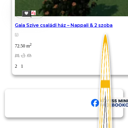
Gaia Szíve családi ház – Nappali & 2 szoba
2
72.50 m
2
1