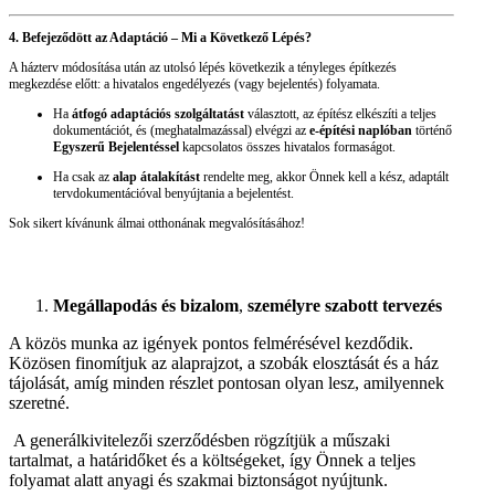
4. Befejeződött az Adaptáció – Mi a Következő Lépés?
A házterv módosítása után az utolsó lépés következik a tényleges építkezés
megkezdése előtt: a hivatalos engedélyezés (vagy bejelentés) folyamata.
Ha
átfogó adaptációs szolgáltatást
választott, az építész elkészíti a teljes
dokumentációt, és (meghatalmazással) elvégzi az
e-építési naplóban
történő
Egyszerű Bejelentéssel
kapcsolatos összes hivatalos formaságot.
Ha csak az
alap átalakítást
rendelte meg, akkor Önnek kell a kész, adaptált
tervdokumentációval benyújtania a bejelentést.
Sok sikert kívánunk álmai otthonának megvalósításához!
Megállapodás és bizalom
,
személyre szabott tervezés
A közös munka az igények pontos felmérésével kezdődik.
Közösen finomítjuk az alaprajzot, a szobák elosztását és a ház
tájolását, amíg minden részlet pontosan olyan lesz, amilyennek
szeretné.
A generálkivitelezői szerződésben rögzítjük a műszaki
tartalmat, a határidőket és a költségeket, így Önnek a teljes
folyamat alatt anyagi és szakmai biztonságot nyújtunk.