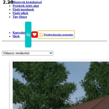
2.28
Háztervek kivitelezéssel
Projektek építés alatt
Eladó ingatlanok
Eladó telkek
Tiny House
Kapcsolat
Projektválasztási asszisztens
Hírek