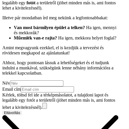
legalább egy
fotót
a területről (jöhet minden más is, ami fontos
lehet a kivitelezésnél).
Illetve pár mondatban írd meg nekünk a legfontosabbakat:
Van most bármilyen épület a telken?
Ha igen, mennyi
és mekkorák?
Műemlék van-e rajta?
Ha igen, mekkora helyet foglal?
Amint megvagyunk ezekkel, el is kezdjük a tervezést és
rövidesen megkapod az ajánlatunkat!
Ahhoz, hogy pontosan lássuk a lehetőségeket és el tudjunk
indulni a munkával, szükségünk lenne néhány információra a
telekkel kapcsolatban.
Név
Email cím
Kérlek, töltsd fel ide a térképmásolatot, a tulajdoni lapot és
legalább egy fotót a területről (jöhet minden más is, ami fontos
lehet a kivitelezésnél).
Eltávolítás