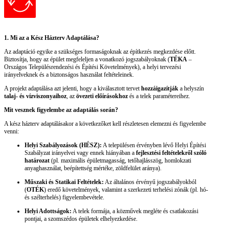
1. Mi az a Kész Házterv Adaptálása?
Az adaptáció egyike a szükséges formaságoknak az építkezés megkezdése előtt.
Biztosítja, hogy az épület megfeleljen a vonatkozó jogszabályoknak (
TÉKA
–
Országos Településrendezési és Építési Követelmények), a helyi tervezési
irányelveknek és a biztonságos használat feltételeinek.
A projekt adaptálása azt jelenti, hogy a kiválasztott tervet
hozzáigazítják
a helyszín
talaj- és vízviszonyaihoz
, az
övezeti előírásokhoz
és a telek paramétereihez.
Mit vesznek figyelembe az adaptálás során?
A kész házterv adaptálásakor a következőket kell részletesen elemezni és figyelembe
venni:
Helyi Szabályozások (HÉSZ):
A településen érvényben lévő Helyi Építési
Szabályzat irányelvei vagy ennek hiányában a
fejlesztési feltételekről szóló
határozat
(pl. maximális épületmagasság, tetőhajlásszög, homlokzati
anyaghasználat, beépítettség mértéke, zöldfelület aránya).
Műszaki és Statikai Feltételek:
Az általános érvényű jogszabályokból
(
OTÉK
) eredő követelmények, valamint a szerkezeti terhelési zónák (pl. hó-
és szélterhelés) figyelembevétele.
Helyi Adottságok:
A telek formája, a közművek megléte és csatlakozási
pontjai, a szomszédos épületek elhelyezkedése.