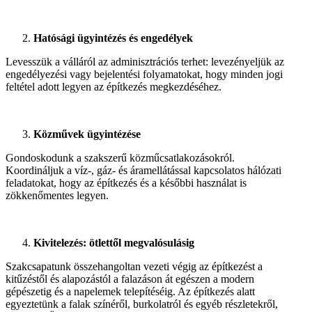
Hatósági ügyintézés és engedélyek
Levesszük a válláról az adminisztrációs terhet: levezényeljük az
engedélyezési vagy bejelentési folyamatokat, hogy minden jogi
feltétel adott legyen az építkezés megkezdéséhez.
Közművek ügyintézése
Gondoskodunk a szakszerű közműcsatlakozásokról.
Koordináljuk a víz-, gáz- és áramellátással kapcsolatos hálózati
feladatokat, hogy az építkezés és a későbbi használat is
zökkenőmentes legyen.
Kivitelezés: ötlettől megvalósulásig
Szakcsapatunk összehangoltan vezeti végig az építkezést a
kitűzéstől és alapozástól a falazáson át egészen a modern
gépészetig és a napelemek telepítéséig. Az építkezés alatt
egyeztetünk a falak színéről, burkolatról és egyéb részletekről,