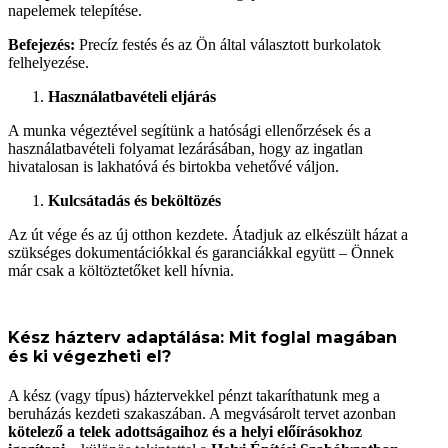
napelemek telepítése.
Befejezés:
Precíz festés és az Ön által választott burkolatok
felhelyezése.
Használatbavételi eljárás
A munka végeztével segítünk a hatósági ellenőrzések és a
használatbavételi folyamat lezárásában, hogy az ingatlan
hivatalosan is lakhatóvá és birtokba vehetővé váljon.
Kulcsátadás és beköltözés
Az út vége és az új otthon kezdete. Átadjuk az elkészült házat a
szükséges dokumentációkkal és garanciákkal együtt – Önnek
már csak a költöztetőket kell hívnia.
Kész házterv adaptálása: Mit foglal magában
és ki végezheti el?
A kész (vagy típus) háztervekkel pénzt takaríthatunk meg a
beruházás kezdeti szakaszában. A megvásárolt tervet azonban
kötelező a telek adottságaihoz és a helyi előírásokhoz