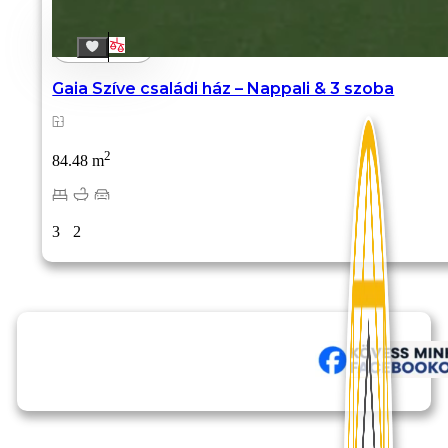
Gaia Szíve családi ház – Nappali & 3 szoba
2
84.48 m
3
2