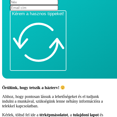
Kérem a hasznos tippeket!
Örülünk, hogy tetszik a házterv!
Ahhoz, hogy pontosan lássuk a lehetőségeket és el tudjunk
indulni a munkával, szükségünk lenne néhány információra a
telekkel kapcsolatban.
Kérlek, töltsd fel ide a
térképmásolatot
, a
tulajdoni lapot
és