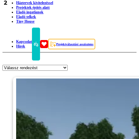
2
Háztervek kivitelezéssel
Projektek építés alatt
Eladó ingatlanok
Eladó telkek
Tiny House
Kapcsolat
Projektválasztási asszisztens
Hírek