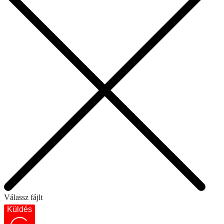
Válassz fájlt
Küldés