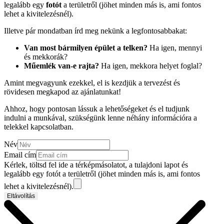
legalább egy
fotót
a területről (jöhet minden más is, ami fontos
lehet a kivitelezésnél).
Illetve pár mondatban írd meg nekünk a legfontosabbakat:
Van most bármilyen épület a telken?
Ha igen, mennyi
és mekkorák?
Műemlék van-e rajta?
Ha igen, mekkora helyet foglal?
Amint megvagyunk ezekkel, el is kezdjük a tervezést és
rövidesen megkapod az ajánlatunkat!
Ahhoz, hogy pontosan lássuk a lehetőségeket és el tudjunk
indulni a munkával, szükségünk lenne néhány információra a
telekkel kapcsolatban.
Név
Email cím
Kérlek, töltsd fel ide a térképmásolatot, a tulajdoni lapot és
legalább egy fotót a területről (jöhet minden más is, ami fontos
lehet a kivitelezésnél).
Eltávolítás