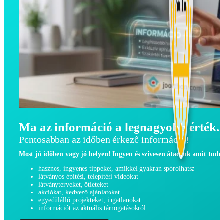
Ma az információ a legnagyobb érték.
Pontosabban az időben érkező információ!
Most jó időben vagy jó helyen! Ingyen és szívesen átadjuk amit tu
hasznos, ingyenes tippeket, amikkel gyakran spórolhatsz
látványos építési, telepítési videókat
látványterveket, ötleteket
akciókat, kedvező ajánlatokat
egyedülálló projekteket, ingatlanokat
információt az aktuális támogatásokról