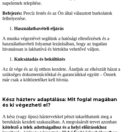
napelemek telepítése.
Befejezés:
Precíz festés és az Ön által választott burkolatok
felhelyezése.
Használatbavételi eljárás
A munka végeztével segítünk a hatósági ellenőrzések és a
használatbavételi folyamat lezárásában, hogy az ingatlan
hivatalosan is lakhatóvá és birtokba vehetővé váljon.
Kulcsátadás és beköltözés
Az út vége és az új otthon kezdete. Átadjuk az elkészült házat a
szükséges dokumentációkkal és garanciákkal együtt – Önnek
már csak a költöztetőket kell hívnia.
Kész házterv adaptálása: Mit foglal magában
és ki végezheti el?
A kész (vagy típus) háztervekkel pénzt takaríthatunk meg a
beruházás kezdeti szakaszában. A megvásárolt tervet azonban
kötelező a telek adottságaihoz és a helyi előírásokhoz