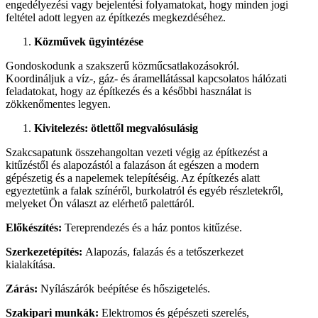
engedélyezési vagy bejelentési folyamatokat, hogy minden jogi
feltétel adott legyen az építkezés megkezdéséhez.
Közművek ügyintézése
Gondoskodunk a szakszerű közműcsatlakozásokról.
Koordináljuk a víz-, gáz- és áramellátással kapcsolatos hálózati
feladatokat, hogy az építkezés és a későbbi használat is
zökkenőmentes legyen.
Kivitelezés: ötlettől megvalósulásig
Szakcsapatunk összehangoltan vezeti végig az építkezést a
kitűzéstől és alapozástól a falazáson át egészen a modern
gépészetig és a napelemek telepítéséig. Az építkezés alatt
egyeztetünk a falak színéről, burkolatról és egyéb részletekről,
melyeket Ön választ az elérhető palettáról.
Előkészítés:
Tereprendezés és a ház pontos kitűzése.
Szerkezetépítés:
Alapozás, falazás és a tetőszerkezet
kialakítása.
Zárás:
Nyílászárók beépítése és hőszigetelés.
Szakipari munkák:
Elektromos és gépészeti szerelés,