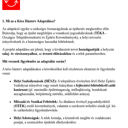
1. Mi az a Kész Házterv Adaptálása?
Az adaptáció egyike a szükséges formaságoknak az építkezés megkezdése előtt.
Biztosítja, hogy az épület megfeleljen a vonatkozó jogszabályoknak (
TÉKA
–
Országos Településrendezési és Építési Követelmények), a helyi tervezési
irányelveknek és a biztonságos használat feltételeinek.
A projekt adaptálása azt jelenti, hogy a kiválasztott tervet
hozzáigazítják
a helyszín
talaj- és vízviszonyaihoz
, az
övezeti előírásokhoz
és a telek paramétereihez.
Mit vesznek figyelembe az adaptálás során?
A kész házterv adaptálásakor a következőket kell részletesen elemezni és figyelembe
venni:
Helyi Szabályozások (HÉSZ):
A településen érvényben lévő Helyi Építési
Szabályzat irányelvei vagy ennek hiányában a
fejlesztési feltételekről szóló
határozat
(pl. maximális épületmagasság, tetőhajlásszög, homlokzati
anyaghasználat, beépítettség mértéke, zöldfelület aránya).
Műszaki és Statikai Feltételek:
Az általános érvényű jogszabályokból
(
OTÉK
) eredő követelmények, valamint a szerkezeti terhelési zónák (pl. hó-
és szélterhelés) figyelembevétele.
Helyi Adottságok:
A telek formája, a közművek megléte és csatlakozási
pontjai, a szomszédos épületek elhelyezkedése.