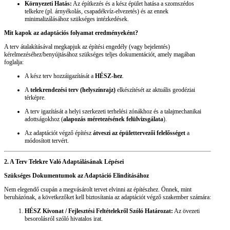
Környezeti Hatás:
Az építkezés és a kész épület hatása a szomszédos
telkekre (pl. árnyékolás, csapadékvíz-elvezetés) és az ennek
minimalizálásához szükséges intézkedések.
Mit kapok az adaptációs folyamat eredményeként?
A terv átalakításával megkapjuk az építési engedély (vagy bejelentés)
kérelmezéséhez/benyújtásához szükséges teljes dokumentációt, amely magában
foglalja:
A kész terv hozzáigazítását a
HÉSZ-hez
.
A
telekrendezési terv (helyszínrajz)
elkészítését az aktuális geodéziai
térképre.
A terv igazítását a helyi szerkezeti terhelési zónákhoz és a talajmechanikai
adottságokhoz (
alapozás méretezésének felülvizsgálata
).
Az adaptációt végző építész
átveszi az épülettervezői felelősséget
a
módosított tervért.
2. A Terv Telekre Való Adaptálásának Lépései
Szükséges Dokumentumok az Adaptáció Elindításához
Nem elegendő csupán a megvásárolt tervet elvinni az építészhez. Önnek, mint
beruházónak, a következőket kell biztosítania az adaptációt végző szakember számára:
HÉSZ Kivonat / Fejlesztési Feltételekről Szóló Határozat:
Az övezeti
besorolásról szóló hivatalos irat.