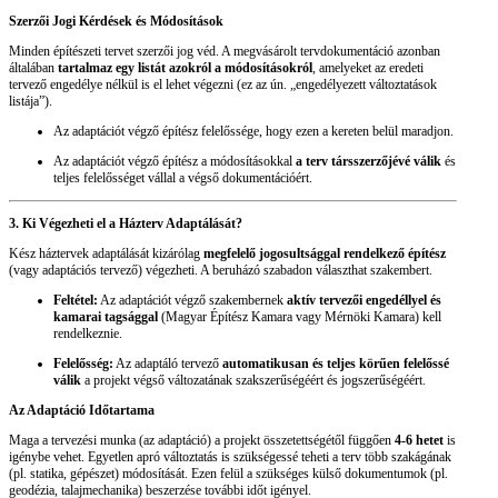
Szerzői Jogi Kérdések és Módosítások
Minden építészeti tervet szerzői jog véd. A megvásárolt tervdokumentáció azonban
általában
tartalmaz egy listát azokról a módosításokról
, amelyeket az eredeti
tervező engedélye nélkül is el lehet végezni (ez az ún. „engedélyezett változtatások
listája”).
Az adaptációt végző építész felelőssége, hogy ezen a kereten belül maradjon.
Az adaptációt végző építész a módosításokkal
a terv társszerzőjévé válik
és
teljes felelősséget vállal a végső dokumentációért.
3. Ki Végezheti el a Házterv Adaptálását?
Kész háztervek adaptálását kizárólag
megfelelő jogosultsággal rendelkező építész
(vagy adaptációs tervező) végezheti. A beruházó szabadon választhat szakembert.
Feltétel:
Az adaptációt végző szakembernek
aktív tervezői engedéllyel és
kamarai tagsággal
(Magyar Építész Kamara vagy Mérnöki Kamara) kell
rendelkeznie.
Felelősség:
Az adaptáló tervező
automatikusan és teljes körűen felelőssé
válik
a projekt végső változatának szakszerűségéért és jogszerűségéért.
Az Adaptáció Időtartama
Maga a tervezési munka (az adaptáció) a projekt összetettségétől függően
4-6 hetet
is
igénybe vehet. Egyetlen apró változtatás is szükségessé teheti a terv több szakágának
(pl. statika, gépészet) módosítását. Ezen felül a szükséges külső dokumentumok (pl.
geodézia, talajmechanika) beszerzése további időt igényel.