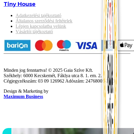
Tiny House
Adatkezelési tajékoztató
Általanos szerződési feltételek
Lépjen kapcsolatba velünk
Vásárlói tájékoztató
Minden jog fenntartva! © 2025 Gaia Szíve Kft.
Székhely: 6000 Kecskemét, Fáklya utca 8. 1. em. 2.
Cégjegyzékszám: 03 09 126962 Adószám: 24768005-2-03
Design & Marketing by
Maximum Business