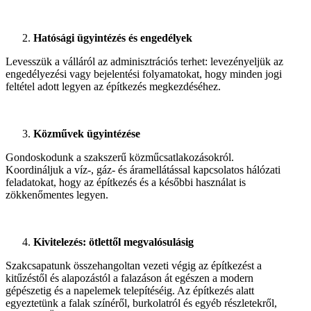
Hatósági ügyintézés és engedélyek
Levesszük a válláról az adminisztrációs terhet: levezényeljük az
engedélyezési vagy bejelentési folyamatokat, hogy minden jogi
feltétel adott legyen az építkezés megkezdéséhez.
Közművek ügyintézése
Gondoskodunk a szakszerű közműcsatlakozásokról.
Koordináljuk a víz-, gáz- és áramellátással kapcsolatos hálózati
feladatokat, hogy az építkezés és a későbbi használat is
zökkenőmentes legyen.
Kivitelezés: ötlettől megvalósulásig
Szakcsapatunk összehangoltan vezeti végig az építkezést a
kitűzéstől és alapozástól a falazáson át egészen a modern
gépészetig és a napelemek telepítéséig. Az építkezés alatt
egyeztetünk a falak színéről, burkolatról és egyéb részletekről,