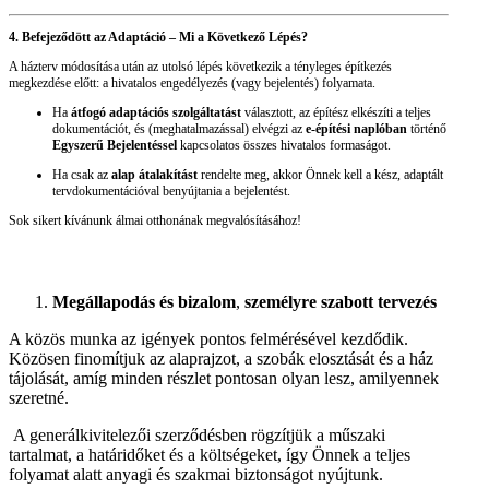
4. Befejeződött az Adaptáció – Mi a Következő Lépés?
A házterv módosítása után az utolsó lépés következik a tényleges építkezés
megkezdése előtt: a hivatalos engedélyezés (vagy bejelentés) folyamata.
Ha
átfogó adaptációs szolgáltatást
választott, az építész elkészíti a teljes
dokumentációt, és (meghatalmazással) elvégzi az
e-építési naplóban
történő
Egyszerű Bejelentéssel
kapcsolatos összes hivatalos formaságot.
Ha csak az
alap átalakítást
rendelte meg, akkor Önnek kell a kész, adaptált
tervdokumentációval benyújtania a bejelentést.
Sok sikert kívánunk álmai otthonának megvalósításához!
Megállapodás és bizalom
,
személyre szabott tervezés
A közös munka az igények pontos felmérésével kezdődik.
Közösen finomítjuk az alaprajzot, a szobák elosztását és a ház
tájolását, amíg minden részlet pontosan olyan lesz, amilyennek
szeretné.
A generálkivitelezői szerződésben rögzítjük a műszaki
tartalmat, a határidőket és a költségeket, így Önnek a teljes
folyamat alatt anyagi és szakmai biztonságot nyújtunk.