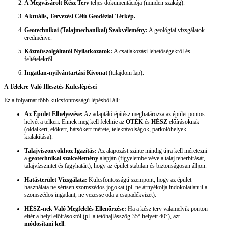
A Megvásárolt Kész Terv
teljes dokumentációja (minden szakág).
Aktuális, Tervezési Célú Geodéziai Térkép.
Geotechnikai (Talajmechanikai) Szakvélemény:
A geológiai vizsgálatok
eredménye.
Közműszolgáltatói Nyilatkozatok:
A csatlakozási lehetőségekről és
feltételekről.
Ingatlan-nyilvántartási Kivonat
(tulajdoni lap).
A Telekre Való Illesztés Kulcslépései
Ez a folyamat több kulcsfontosságú lépésből áll:
Az Épület Elhelyezése:
Az adaptáló építész meghatározza az épület pontos
helyét a telken. Ennek meg kell felelnie az
OTÉK
és
HÉSZ
előírásoknak
(oldalkert, előkert, hátsókert mérete, telektávolságok, parkolóhelyek
kialakítása).
Talajviszonyokhoz Igazítás:
Az alapozást szinte mindig újra kell méretezni
a
geotechnikai szakvélemény
alapján (figyelembe véve a talaj teherbírását,
talajvízszintet és fagyhatárt), hogy az épület stabilan és biztonságosan álljon.
Hatásterület Vizsgálata:
Kulcsfontosságú szempont, hogy az épület
használata ne sértsen szomszédos jogokat (pl. ne árnyékolja indokolatlanul a
szomszédos ingatlant, ne vezesse oda a csapadékvizet).
HÉSZ-nek Való Megfelelés Ellenőrzése:
Ha a kész terv valamelyik ponton
eltér a helyi előírásoktól (pl. a tetőhajlásszög 35° helyett 40°), azt
módosítani kell
.