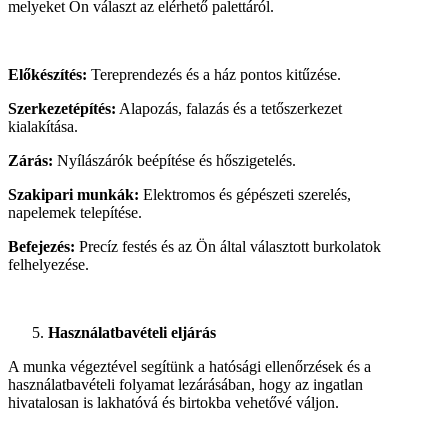
melyeket Ön választ az elérhető palettáról.
Előkészítés:
Tereprendezés és a ház pontos kitűzése.
Szerkezetépítés:
Alapozás, falazás és a tetőszerkezet
kialakítása.
Zárás:
Nyílászárók beépítése és hőszigetelés.
Szakipari munkák:
Elektromos és gépészeti szerelés,
napelemek telepítése.
Befejezés:
Precíz festés és az Ön által választott burkolatok
felhelyezése.
Használatbavételi eljárás
A munka végeztével segítünk a hatósági ellenőrzések és a
használatbavételi folyamat lezárásában, hogy az ingatlan
hivatalosan is lakhatóvá és birtokba vehetővé váljon.