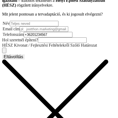
igazítani
– különös tekintettel a
Helyi Építési Szabályzatban
(HÉSZ)
rögzített irányelvekre.
Mit jelent pontosan a tervadaptáció, és ki jogosult elvégezni?
Név
Email cím
Telefonszám
Hol szeretnél építeni?
HÉSZ Kivonat / Fejlesztési Feltételekről Szóló Határozat
Eltávolítás