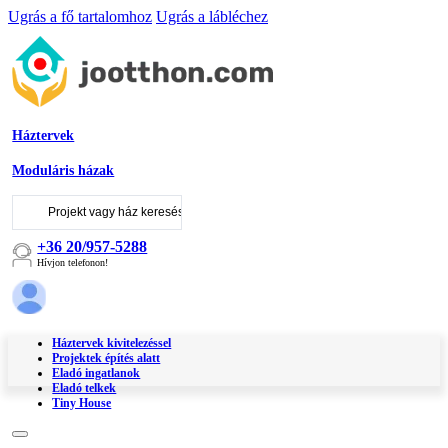
Ugrás a fő tartalomhoz
Ugrás a lábléchez
Háztervek
Moduláris házak
Keresés
...
+36 20/957-5288
Hívjon telefonon!
Háztervek kivitelezéssel
Projektek építés alatt
Eladó ingatlanok
Eladó telkek
Tiny House