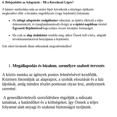
4. Befejeződött az Adaptáció – Mi a Következő Lépés?
A házterv módosítása után az utolsó lépés következik a tényleges építkezés
megkezdése előtt: a hivatalos engedélyezés (vagy bejelentés) folyamata.
Ha
átfogó adaptációs szolgáltatást
választott, az építész elkészíti a teljes
dokumentációt, és (meghatalmazással) elvégzi az
e-építési naplóban
történő
Egyszerű Bejelentéssel
kapcsolatos összes hivatalos formaságot.
Ha csak az
alap átalakítást
rendelte meg, akkor Önnek kell a kész, adaptált
tervdokumentációval benyújtania a bejelentést.
Sok sikert kívánunk álmai otthonának megvalósításához!
Megállapodás és bizalom
,
személyre szabott tervezés
A közös munka az igények pontos felmérésével kezdődik.
Közösen finomítjuk az alaprajzot, a szobák elosztását és a ház
tájolását, amíg minden részlet pontosan olyan lesz, amilyennek
szeretné.
A generálkivitelezői szerződésben rögzítjük a műszaki
tartalmat, a határidőket és a költségeket, így Önnek a teljes
folyamat alatt anyagi és szakmai biztonságot nyújtunk.