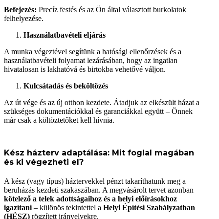
Befejezés:
Precíz festés és az Ön által választott burkolatok
felhelyezése.
Használatbavételi eljárás
A munka végeztével segítünk a hatósági ellenőrzések és a
használatbavételi folyamat lezárásában, hogy az ingatlan
hivatalosan is lakhatóvá és birtokba vehetővé váljon.
Kulcsátadás és beköltözés
Az út vége és az új otthon kezdete. Átadjuk az elkészült házat a
szükséges dokumentációkkal és garanciákkal együtt – Önnek
már csak a költöztetőket kell hívnia.
Kész házterv adaptálása: Mit foglal magában
és ki végezheti el?
A kész (vagy típus) háztervekkel pénzt takaríthatunk meg a
beruházás kezdeti szakaszában. A megvásárolt tervet azonban
kötelező a telek adottságaihoz és a helyi előírásokhoz
igazítani
– különös tekintettel a
Helyi Építési Szabályzatban
(HÉSZ)
rögzített irányelvekre.