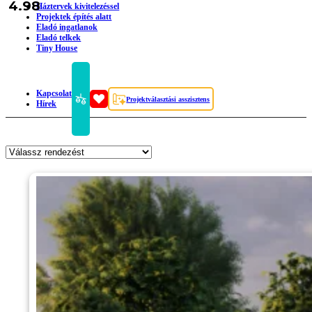
4.98
Háztervek kivitelezéssel
Projektek építés alatt
Eladó ingatlanok
Eladó telkek
Tiny House
Kapcsolat
Projektválasztási asszisztens
Hírek