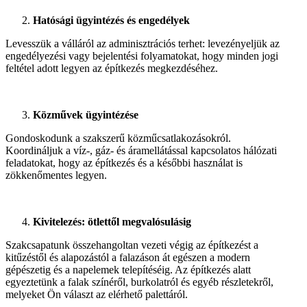
Hatósági ügyintézés és engedélyek
Levesszük a válláról az adminisztrációs terhet: levezényeljük az
engedélyezési vagy bejelentési folyamatokat, hogy minden jogi
feltétel adott legyen az építkezés megkezdéséhez.
Közművek ügyintézése
Gondoskodunk a szakszerű közműcsatlakozásokról.
Koordináljuk a víz-, gáz- és áramellátással kapcsolatos hálózati
feladatokat, hogy az építkezés és a későbbi használat is
zökkenőmentes legyen.
Kivitelezés: ötlettől megvalósulásig
Szakcsapatunk összehangoltan vezeti végig az építkezést a
kitűzéstől és alapozástól a falazáson át egészen a modern
gépészetig és a napelemek telepítéséig. Az építkezés alatt
egyeztetünk a falak színéről, burkolatról és egyéb részletekről,
melyeket Ön választ az elérhető palettáról.