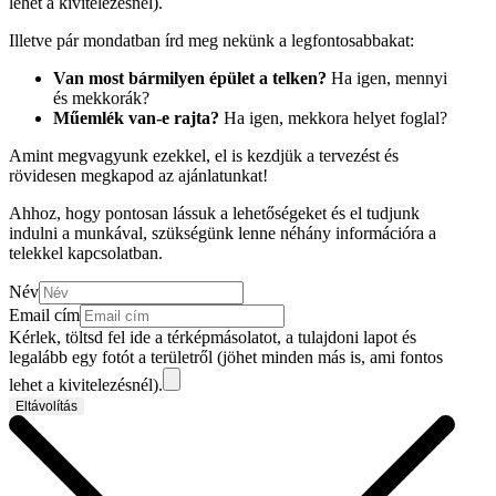
lehet a kivitelezésnél).
Illetve pár mondatban írd meg nekünk a legfontosabbakat:
Van most bármilyen épület a telken?
Ha igen, mennyi
és mekkorák?
Műemlék van-e rajta?
Ha igen, mekkora helyet foglal?
Amint megvagyunk ezekkel, el is kezdjük a tervezést és
rövidesen megkapod az ajánlatunkat!
Ahhoz, hogy pontosan lássuk a lehetőségeket és el tudjunk
indulni a munkával, szükségünk lenne néhány információra a
telekkel kapcsolatban.
Név
Email cím
Kérlek, töltsd fel ide a térképmásolatot, a tulajdoni lapot és
legalább egy fotót a területről (jöhet minden más is, ami fontos
lehet a kivitelezésnél).
Eltávolítás