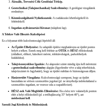
Aktuális, Tervezési Célú Geodéziai Térkép.
Geotechnikai (Talajmechanikai) Szakvélemény:
A geológiai vizsgálatok
eredménye.
Közműszolgáltatói Nyilatkozatok:
A csatlakozási lehetőségekről és
feltételekről.
Ingatlan-nyilvántartási Kivonat
(tulajdoni lap).
A Telekre Való Illesztés Kulcslépései
Ez a folyamat több kulcsfontosságú lépésből áll:
Az Épület Elhelyezése:
Az adaptáló építész meghatározza az épület pontos
helyét a telken. Ennek meg kell felelnie az
OTÉK
és
HÉSZ
előírásoknak
(oldalkert, előkert, hátsókert mérete, telektávolságok, parkolóhelyek
kialakítása).
Talajviszonyokhoz Igazítás:
Az alapozást szinte mindig újra kell méretezni
a
geotechnikai szakvélemény
alapján (figyelembe véve a talaj teherbírását,
talajvízszintet és fagyhatárt), hogy az épület stabilan és biztonságosan álljon.
Hatásterület Vizsgálata:
Kulcsfontosságú szempont, hogy az épület
használata ne sértsen szomszédos jogokat (pl. ne árnyékolja indokolatlanul a
szomszédos ingatlant, ne vezesse oda a csapadékvizet).
HÉSZ-nek Való Megfelelés Ellenőrzése:
Ha a kész terv valamelyik ponton
eltér a helyi előírásoktól (pl. a tetőhajlásszög 35° helyett 40°), azt
módosítani kell
.
Szerzői Jogi Kérdések és Módosítások