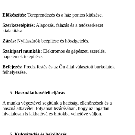
Előkészítés:
Tereprendezés és a ház pontos kitűzése.
Szerkezetépítés:
Alapozás, falazás és a tetőszerkezet
kialakítása.
Zárás:
Nyílászárók beépítése és hőszigetelés.
Szakipari munkák:
Elektromos és gépészeti szerelés,
napelemek telepítése.
Befejezés:
Precíz festés és az Ön által választott burkolatok
felhelyezése.
Használatbavételi eljárás
A munka végeztével segítünk a hatósági ellenőrzések és a
használatbavételi folyamat lezárásában, hogy az ingatlan
hivatalosan is lakhatóvá és birtokba vehetővé váljon.
Kulcsátadás és beköltözés