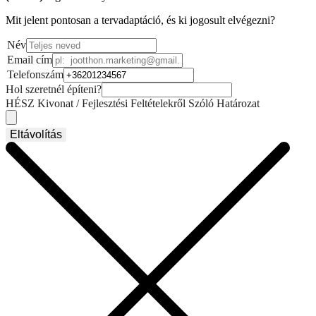
Mit jelent pontosan a tervadaptáció, és ki jogosult elvégezni?
Név
Email cím
Telefonszám
Hol szeretnél építeni?
HÉSZ Kivonat / Fejlesztési Feltételekről Szóló Határozat
Eltávolítás