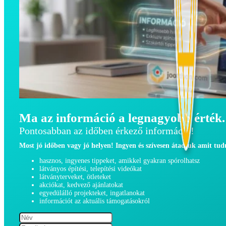
Ma az információ a legnagyobb érték.
Pontosabban az időben érkező információ!
Most jó időben vagy jó helyen! Ingyen és szívesen átadjuk amit tu
hasznos, ingyenes tippeket, amikkel gyakran spórolhatsz
látványos építési, telepítési videókat
látványterveket, ötleteket
akciókat, kedvező ajánlatokat
egyedülálló projekteket, ingatlanokat
információt az aktuális támogatásokról