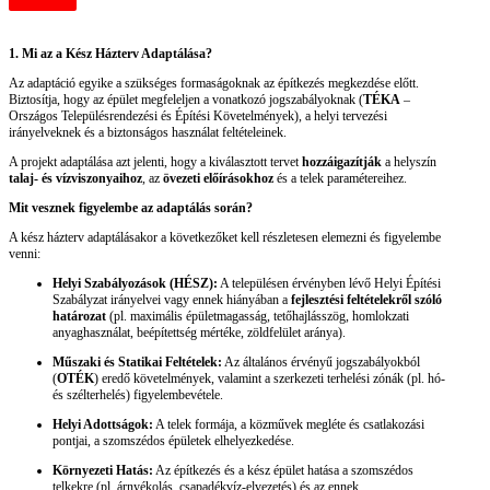
1. Mi az a Kész Házterv Adaptálása?
Az adaptáció egyike a szükséges formaságoknak az építkezés megkezdése előtt.
Biztosítja, hogy az épület megfeleljen a vonatkozó jogszabályoknak (
TÉKA
–
Országos Településrendezési és Építési Követelmények), a helyi tervezési
irányelveknek és a biztonságos használat feltételeinek.
A projekt adaptálása azt jelenti, hogy a kiválasztott tervet
hozzáigazítják
a helyszín
talaj- és vízviszonyaihoz
, az
övezeti előírásokhoz
és a telek paramétereihez.
Mit vesznek figyelembe az adaptálás során?
A kész házterv adaptálásakor a következőket kell részletesen elemezni és figyelembe
venni:
Helyi Szabályozások (HÉSZ):
A településen érvényben lévő Helyi Építési
Szabályzat irányelvei vagy ennek hiányában a
fejlesztési feltételekről szóló
határozat
(pl. maximális épületmagasság, tetőhajlásszög, homlokzati
anyaghasználat, beépítettség mértéke, zöldfelület aránya).
Műszaki és Statikai Feltételek:
Az általános érvényű jogszabályokból
(
OTÉK
) eredő követelmények, valamint a szerkezeti terhelési zónák (pl. hó-
és szélterhelés) figyelembevétele.
Helyi Adottságok:
A telek formája, a közművek megléte és csatlakozási
pontjai, a szomszédos épületek elhelyezkedése.
Környezeti Hatás:
Az építkezés és a kész épület hatása a szomszédos
telkekre (pl. árnyékolás, csapadékvíz-elvezetés) és az ennek