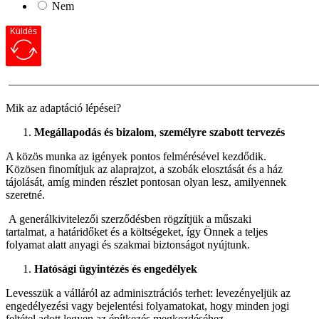
Nem
Küldés
———————————————————————————
Mik az adaptáció lépései?
Megállapodás és bizalom
,
személyre szabott tervezés
A közös munka az igények pontos felmérésével kezdődik.
Közösen finomítjuk az alaprajzot, a szobák elosztását és a ház
tájolását, amíg minden részlet pontosan olyan lesz, amilyennek
szeretné.
A generálkivitelezői szerződésben rögzítjük a műszaki
tartalmat, a határidőket és a költségeket, így Önnek a teljes
folyamat alatt anyagi és szakmai biztonságot nyújtunk.
Hatósági ügyintézés és engedélyek
Levesszük a válláról az adminisztrációs terhet: levezényeljük az
engedélyezési vagy bejelentési folyamatokat, hogy minden jogi
feltétel adott legyen az építkezés megkezdéséhez.