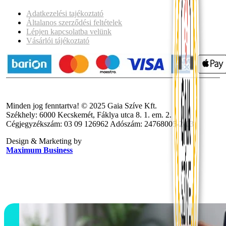
Adatkezelési tajékoztató
Általanos szerződési feltételek
Lépjen kapcsolatba velünk
Vásárlói tájékoztató
Minden jog fenntartva! © 2025 Gaia Szíve Kft.
Székhely: 6000 Kecskemét, Fáklya utca 8. 1. em. 2.
Cégjegyzékszám: 03 09 126962 Adószám: 24768005-2-03
Design & Marketing by
Maximum Business