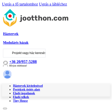
Ugrás a fő tartalomhoz
Ugrás a lábléchez
Háztervek
Moduláris házak
Keresés
...
+36 20/957-5288
Hívjon telefonon!
Háztervek kivitelezéssel
Projektek építés alatt
Eladó ingatlanok
Eladó telkek
Tiny House