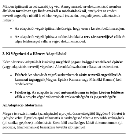
Minden építészeti tervet szerzői jog véd. A megvásárolt tervdokumentáció azonban
általában
tartalmaz egy listát azokról a módosításokról
, amelyeket az eredeti
tervező engedélye nélkül is el lehet végezni (ez az ún. „engedélyezett változtatások
listája”).
Az adaptációt végző építész felelőssége, hogy ezen a kereten belül maradjon.
Az adaptációt végző építész a módosításokkal
a terv társszerzőjévé válik
és
teljes felelősséget vállal a végső dokumentációért.
3. Ki Végezheti el a Házterv Adaptálását?
Kész háztervek adaptálását kizárólag
megfelelő jogosultsággal rendelkező építész
(vagy adaptációs tervező) végezheti. A beruházó szabadon választhat szakembert.
Feltétel:
Az adaptációt végző szakembernek
aktív tervezői engedéllyel és
kamarai tagsággal
(Magyar Építész Kamara vagy Mérnöki Kamara) kell
rendelkeznie.
Felelősség:
Az adaptáló tervező
automatikusan és teljes körűen felelőssé
válik
a projekt végső változatának szakszerűségéért és jogszerűségéért.
Az Adaptáció Időtartama
Maga a tervezési munka (az adaptáció) a projekt összetettségétől függően
4-6 hetet
is
igénybe vehet. Egyetlen apró változtatás is szükségessé teheti a terv több szakágának
(pl. statika, gépészet) módosítását. Ezen felül a szükséges külső dokumentumok (pl.
geodézia, talajmechanika) beszerzése további időt igényel.