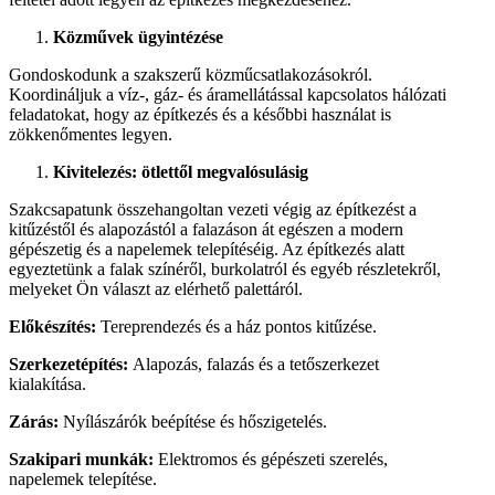
Közművek ügyintézése
Gondoskodunk a szakszerű közműcsatlakozásokról.
Koordináljuk a víz-, gáz- és áramellátással kapcsolatos hálózati
feladatokat, hogy az építkezés és a későbbi használat is
zökkenőmentes legyen.
Kivitelezés: ötlettől megvalósulásig
Szakcsapatunk összehangoltan vezeti végig az építkezést a
kitűzéstől és alapozástól a falazáson át egészen a modern
gépészetig és a napelemek telepítéséig. Az építkezés alatt
egyeztetünk a falak színéről, burkolatról és egyéb részletekről,
melyeket Ön választ az elérhető palettáról.
Előkészítés:
Tereprendezés és a ház pontos kitűzése.
Szerkezetépítés:
Alapozás, falazás és a tetőszerkezet
kialakítása.
Zárás:
Nyílászárók beépítése és hőszigetelés.
Szakipari munkák:
Elektromos és gépészeti szerelés,
napelemek telepítése.