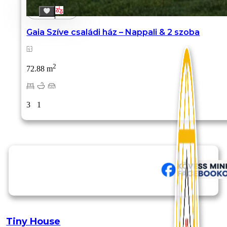
Gaia Szíve családi ház – Nappali & 2 szoba
2
72.88 m
3
1
Tiny House