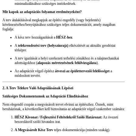
minimalizálásához szükséges intézkedések.
Mit kapok az adaptációs folyamat eredményeként?
A terv átalakításával megkapjuk az építési engedély (vagy bejelentés)
kérelmezéséhez/benyújtásához szükséges teljes dokumentációt, amely magában
foglalja:
A kész terv hozzáigazítását a
HÉSZ-hez
.
A
telekrendezési terv (helyszínrajz)
elkészítését az aktuális geodéziai
térképre.
A terv igazítását a helyi szerkezeti terhelési zónákhoz és a talajmechanikai
adottságokhoz (
alapozás méretezésének felülvizsgálata
).
Az adaptációt végző építész
átveszi az épülettervezői felelősséget
a
módosított tervért.
2. A Terv Telekre Való Adaptálásának Lépései
Szükséges Dokumentumok az Adaptáció Elindításához
Nem elegendő csupán a megvásárolt tervet elvinni az építészhez. Önnek, mint
beruházónak, a következőket kell biztosítania az adaptációt végző szakember számára:
HÉSZ Kivonat / Fejlesztési Feltételekről Szóló Határozat:
Az övezeti
besorolásról szóló hivatalos irat.
A Megvásárolt Kész Terv
teljes dokumentációja (minden szakág).