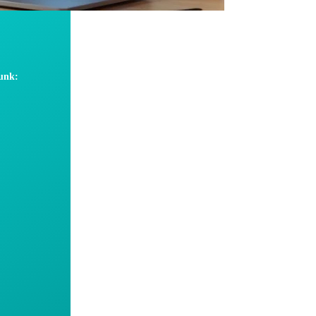
dunk: