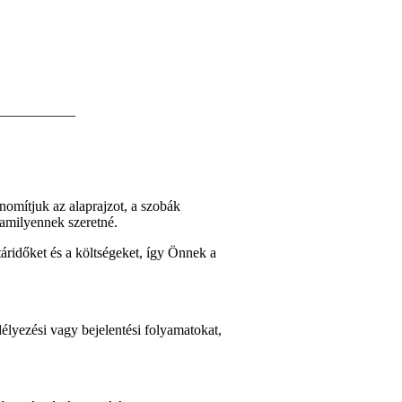
—————–
omítjuk az alaprajzot, a szobák
, amilyennek szeretné.
táridőket és a költségeket, így Önnek a
délyezési vagy bejelentési folyamatokat,