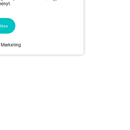
ményt.
dása
Marketing