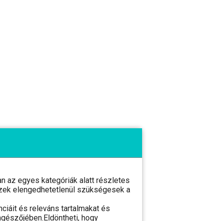
 az egyes kategóriák alatt részletes
l ezek elengedhetetlenül szükségesek a
ciáit és releváns tartalmakat és
ngészőjében.Eldöntheti, hogy