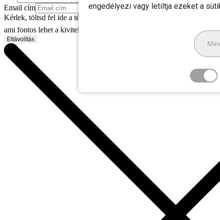
engedélyezi vagy letiltja ezeket a süt
Email cím
Kérlek, töltsd fel ide a térképmásolatot, a tulajdoni lapot és legalább e
ami fontos lehet a kivitelezésnél).
Eltávolítás
Mind