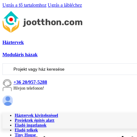
Ugrás a fő tartalomhoz
Ugrás a lábléchez
Háztervek
Moduláris házak
Keresés
...
+36 20/957-5288
Hívjon telefonon!
Háztervek kivitelezéssel
Projektek építés alatt
Eladó ingatlanok
Eladó telkek
Tiny House