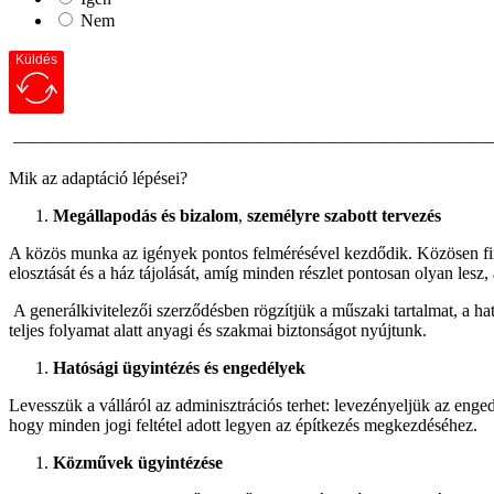
Nem
Küldés
———————————————————————————
Mik az adaptáció lépései?
Megállapodás és bizalom
,
személyre szabott tervezés
A közös munka az igények pontos felmérésével kezdődik. Közösen fin
elosztását és a ház tájolását, amíg minden részlet pontosan olyan lesz
A generálkivitelezői szerződésben rögzítjük a műszaki tartalmat, a ha
teljes folyamat alatt anyagi és szakmai biztonságot nyújtunk.
Hatósági ügyintézés és engedélyek
Levesszük a válláról az adminisztrációs terhet: levezényeljük az enge
hogy minden jogi feltétel adott legyen az építkezés megkezdéséhez.
Közművek ügyintézése