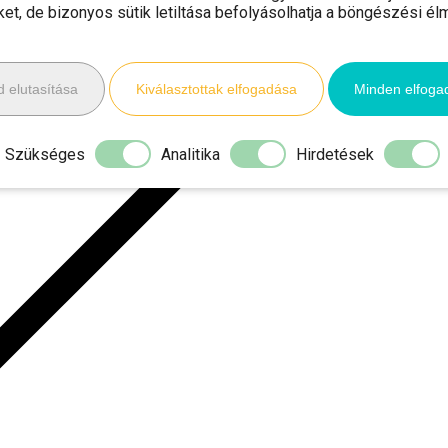
iket, de bizonyos sütik letiltása befolyásolhatja a böngészési él
gy fotót a területről (jöhet minden más is,
 elutasítása
Kiválasztottak elfogadása
Minden elfoga
Szükséges
Analitika
Hirdetések