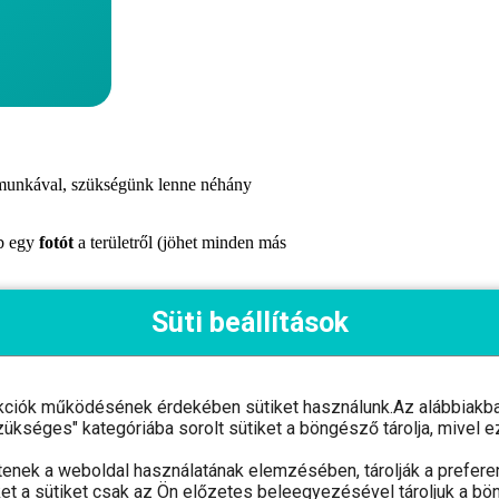
a munkával, szükségünk lenne néhány
b egy
fotót
a területről (jöhet minden más
Süti beállítások
kkorák?
gkapod az ajánlatunkat!
kciók működésének érdekében sütiket használunk.Az alábbiakban
"Szükséges" kategóriába sorolt sütiket a böngésző tárolja, mive
a munkával, szükségünk lenne néhány
tenek a weboldal használatának elemzésében, tárolják a preferen
et a sütiket csak az Ön előzetes beleegyezésével tároljuk a bö