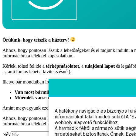
Örülünk, hogy tetszik a házterv!
Ahhoz, hogy pontosan lássuk a lehetőségeket és el tudjunk indulni 
információra a telekkel kapcsolatban.
Kérlek, töltsd fel ide a
térképmásolatot
, a
tulajdoni lapot
és legaláb
is, ami fontos lehet a kivitelezésnél).
Illetve pár mondatban írd meg nekünk a legfontosabbakat:
Van most bármilyen épület a telken?
Ha igen, mennyi és me
Műemlék van-e rajta?
Ha igen, mekkora helyet foglal?
Amint megvagyunk ezekkel, el is kezdjük a tervezést és rövidesen me
A hatékony navigáció és bizonyos fun
információkat talál minden sütiről.A 
Ahhoz, hogy pontosan lássuk a lehetőségeket és el tudjunk indulni 
webhely alapvető funkcióihoz.
információra a telekkel kapcsolatban.
A harmadik féltől származó sütik segí
hirdetéseket biztosítanak Önnek. Ezek
Név